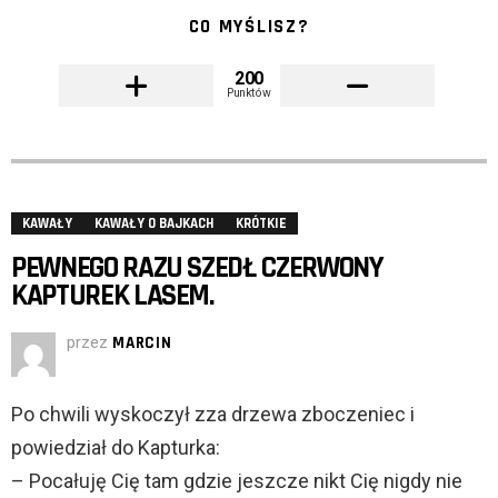
CO MYŚLISZ?
200
Punktów
KAWAŁY
KAWAŁY O BAJKACH
KRÓTKIE
PEWNEGO RAZU SZEDŁ CZERWONY
KAPTUREK LASEM.
przez
MARCIN
Po chwili wyskoczył zza drzewa zboczeniec i
powiedział do Kapturka:
– Pocałuję Cię tam gdzie jeszcze nikt Cię nigdy nie