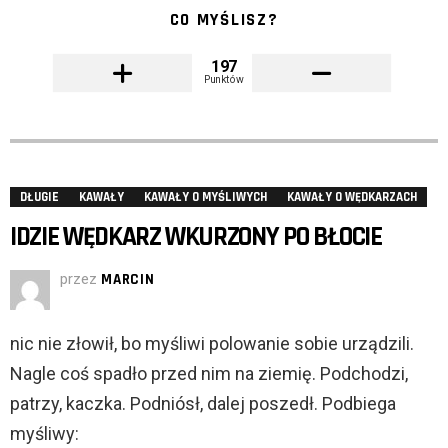
CO MYŚLISZ?
197
Punktów
DŁUGIE
KAWAŁY
KAWAŁY O MYŚLIWYCH
KAWAŁY O WĘDKARZACH
IDZIE WĘDKARZ WKURZONY PO BŁOCIE
przez
MARCIN
nic nie złowił, bo myśliwi polowanie sobie urządzili.
Nagle coś spadło przed nim na ziemię. Podchodzi,
patrzy, kaczka. Podniósł, dalej poszedł. Podbiega
myśliwy: