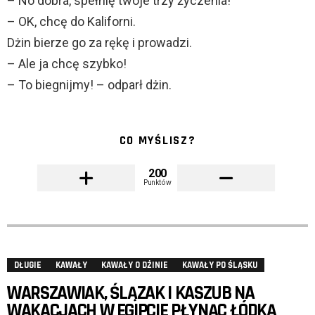
– No dobra, spełnię twoje trzy życzenia!
– OK, chcę do Kaliforni.
Dżin bierze go za rękę i prowadzi.
– Ale ja chcę szybko!
– To biegnijmy! – odparł dżin.
CO MYŚLISZ?
200
Punktów
DŁUGIE
KAWAŁY
KAWAŁY O DŻINIE
KAWAŁY PO ŚLĄSKU
WARSZAWIAK, ŚLĄZAK I KASZUB NA
WAKACJACH W EGIPCIE PŁYNĄC ŁÓDKĄ