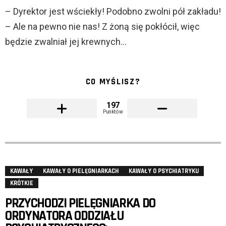
– Dyrektor jest wściekły! Podobno zwolni pół zakładu!
– Ale na pewno nie nas! Z żoną się pokłócił, więc
będzie zwalniał jej krewnych…
CO MYŚLISZ?
197
Punktów
KAWAŁY
KAWAŁY O PIELĘGNIARKACH
KAWAŁY O PSYCHIATRYKU
KRÓTKIE
PRZYCHODZI PIELĘGNIARKA DO
ORDYNATORA ODDZIAŁU