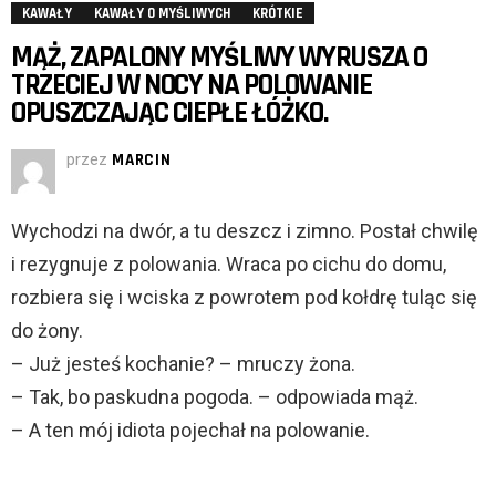
KAWAŁY
KAWAŁY O MYŚLIWYCH
KRÓTKIE
MĄŻ, ZAPALONY MYŚLIWY WYRUSZA O
TRZECIEJ W NOCY NA POLOWANIE
OPUSZCZAJĄC CIEPŁE ŁÓŻKO.
przez
MARCIN
Wychodzi na dwór, a tu deszcz i zimno. Postał chwilę
i rezygnuje z polowania. Wraca po cichu do domu,
rozbiera się i wciska z powrotem pod kołdrę tuląc się
do żony.
– Już jesteś kochanie? – mruczy żona.
– Tak, bo paskudna pogoda. – odpowiada mąż.
– A ten mój idiota pojechał na polowanie.