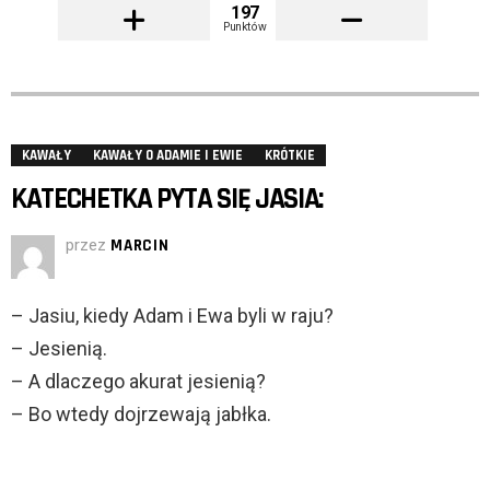
197
Punktów
KAWAŁY
KAWAŁY O ADAMIE I EWIE
KRÓTKIE
KATECHETKA PYTA SIĘ JASIA:
przez
MARCIN
– Jasiu, kiedy Adam i Ewa byli w raju?
– Jesienią.
– A dlaczego akurat jesienią?
– Bo wtedy dojrzewają jabłka.