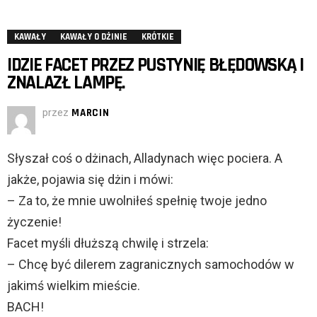
KAWAŁY
KAWAŁY O DŻINIE
KRÓTKIE
IDZIE FACET PRZEZ PUSTYNIĘ BŁĘDOWSKĄ I
ZNALAZŁ LAMPĘ.
przez
MARCIN
Słyszał coś o dżinach, Alladynach więc pociera. A
jakże, pojawia się dżin i mówi:
– Za to, że mnie uwolniłeś spełnię twoje jedno
życzenie!
Facet myśli dłuższą chwilę i strzela:
– Chcę być dilerem zagranicznych samochodów w
jakimś wielkim mieście.
BACH!