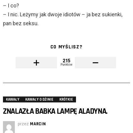
– I co?
– I nic. Leżymy jak dwoje idiotów – ja bez sukienki,
pan bez seksu.
CO MYŚLISZ?
215
Punktów
KAWAŁY
KAWAŁY O DŻINIE
KRÓTKIE
ZNALAZŁA BABKA LAMPĘ ALADYNA.
przez
MARCIN