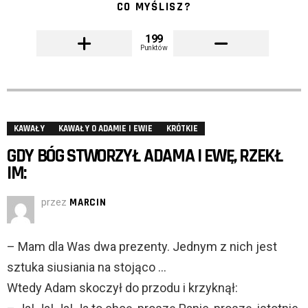
CO MYŚLISZ?
199
Punktów
KAWAŁY
KAWAŁY O ADAMIE I EWIE
KRÓTKIE
GDY BÓG STWORZYŁ ADAMA I EWĘ, RZEKŁ
IM:
przez
MARCIN
– Mam dla Was dwa prezenty. Jednym z nich jest
sztuka siusiania na stojąco …
Wtedy Adam skoczył do przodu i krzyknął: