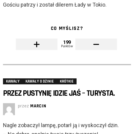
Gościu patrzy i został dilerem Łady w Tokio.
CO MYŚLISZ?
199
Punktów
KAWAŁY
KAWAŁY O DŻINIE
KRÓTKIE
PRZEZ PUSTYNIĘ IDZIE JAŚ – TURYSTA.
przez
MARCIN
Nagle zobaczył lampę, potarł ją i wyskoczył dżin.