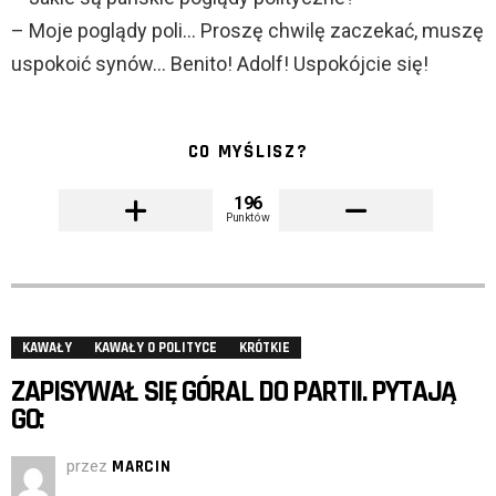
– Moje poglądy poli… Proszę chwilę zaczekać, muszę
uspokoić synów… Benito! Adolf! Uspokójcie się!
CO MYŚLISZ?
196
Punktów
KAWAŁY
KAWAŁY O POLITYCE
KRÓTKIE
ZAPISYWAŁ SIĘ GÓRAL DO PARTII. PYTAJĄ
GO:
przez
MARCIN