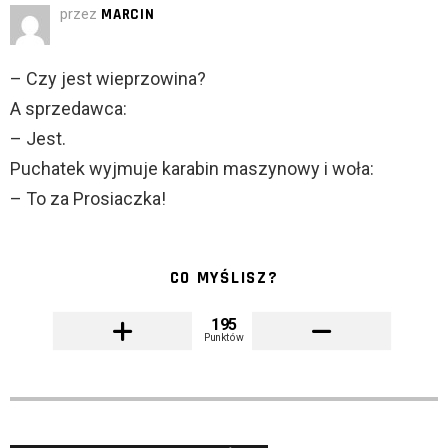
przez
MARCIN
– Czy jest wieprzowina?
A sprzedawca:
– Jest.
Puchatek wyjmuje karabin maszynowy i woła:
– To za Prosiaczka!
CO MYŚLISZ?
195
Punktów