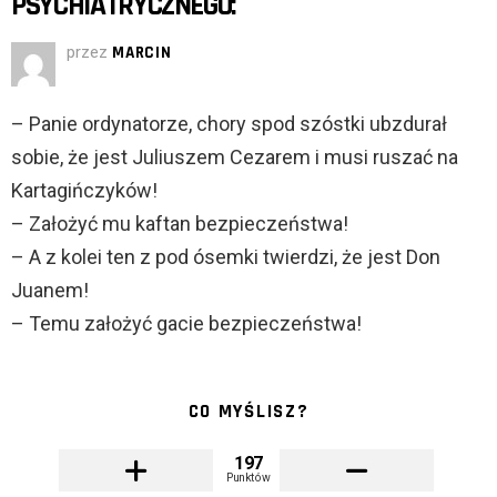
PSYCHIATRYCZNEGO:
przez
MARCIN
– Panie ordynatorze, chory spod szóstki ubzdurał
sobie, że jest Juliuszem Cezarem i musi ruszać na
Kartagińczyków!
– Założyć mu kaftan bezpieczeństwa!
– A z kolei ten z pod ósemki twierdzi, że jest Don
Juanem!
– Temu założyć gacie bezpieczeństwa!
CO MYŚLISZ?
197
Punktów