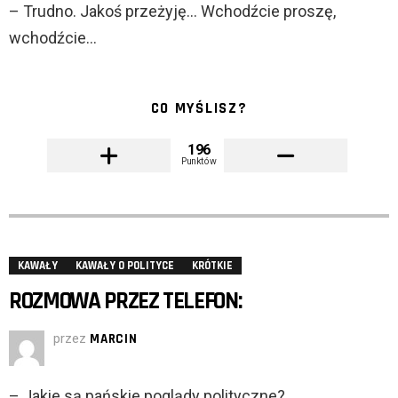
– Trudno. Jakoś przeżyję… Wchodźcie proszę,
wchodźcie…
CO MYŚLISZ?
196
Punktów
KAWAŁY
KAWAŁY O POLITYCE
KRÓTKIE
ROZMOWA PRZEZ TELEFON:
przez
MARCIN
– Jakie są pańskie poglądy polityczne?