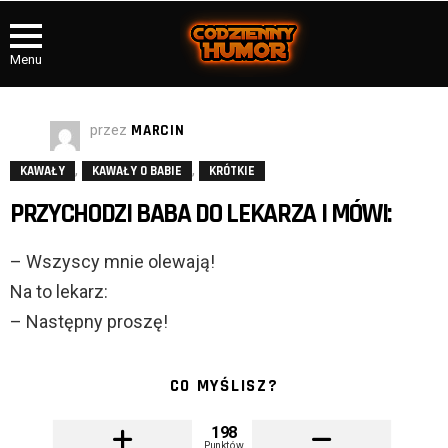
Menu
przez
MARCIN
,
,
KAWAŁY
KAWAŁY O BABIE
KRÓTKIE
PRZYCHODZI BABA DO LEKARZA I MÓWI:
– Wszyscy mnie olewają!
Na to lekarz:
– Następny proszę!
CO MYŚLISZ?
198
Punktów