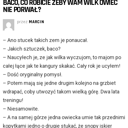
BACO, CO ROBICIE ŻEBY WAM WILK OWIEC
NIE PORWAŁ?
przez
MARCIN
– Ano stucek takich zem je ponaucał.
– Jakich sztuczek, baco?
– Naucyłech je, ze jak wilka wyczujom, to majom po
całej łące jak te kangury skakać. Cały rok je ucyłem!
– Dość oryginalny pomysł.
– Potem mają się jedne drugim kolejno na grzbiet
wdrapać, coby utwozyć takom wielką górę. Dwa lata
treningu!
– Niesamowite.
– A na samej górze jedna owiecka umie tak przednimi
kopytkami jedno o drugie stukać, że snopy iskier