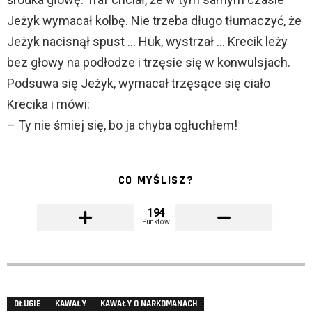
Jeżyk wymacał kolbę. Nie trzeba długo tłumaczyć, że
Jeżyk nacisnął spust … Huk, wystrzał … Krecik leży
bez głowy na podłodze i trzęsie się w konwulsjach.
Podsuwa się Jeżyk, wymacał trzęsące się ciało
Krecika i mówi:
– Ty nie śmiej się, bo ja chyba ogłuchłem!
CO MYŚLISZ?
194
Punktów
DŁUGIE
KAWAŁY
KAWAŁY O NARKOMANACH