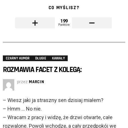
CO MYŚLISZ?
199
Punktów
CZARNY HUMOR
DŁUGIE
KAWAŁY
ROZMAWIA FACET Z KOLEGĄ:
przez
MARCIN
– Wiesz jaki ja straszny sen dzisiaj miałem?
– Hmm … No nie.
– Wracam z pracy i widzę, że drzwi otwarte, całe
rozwalone. Powoli wchodzę, a cały przedpokój we