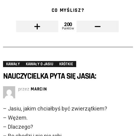
CO MYŚLISZ?
200
Punktów
KAWAŁY
KAWAŁY O JASIU
KRÓTKIE
NAUCZYCIELKA PYTA SIĘ JASIA:
przez
MARCIN
– Jasiu, jakim chciałbyś być zwierzątkiem?
– Wężem.
– Dlaczego?
– Bo chodzi i nic nie robi.