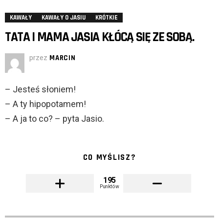
KAWAŁY
KAWAŁY O JASIU
KRÓTKIE
TATA I MAMA JASIA KŁÓCĄ SIĘ ZE SOBĄ.
przez
MARCIN
– Jesteś słoniem!
– A ty hipopotamem!
– A ja to co? – pyta Jasio.
CO MYŚLISZ?
195
Punktów