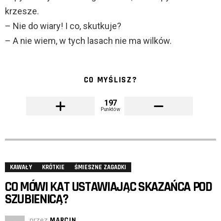
krzesze.
– Nie do wiary! I co, skutkuje?
– A nie wiem, w tych lasach nie ma wilków.
CO MYŚLISZ?
197
Punktów
KAWAŁY
KRÓTKIE
ŚMIESZNE ZAGADKI
CO MÓWI KAT USTAWIAJĄC SKAZAŃCA POD
SZUBIENICĄ?
przez
MARCIN