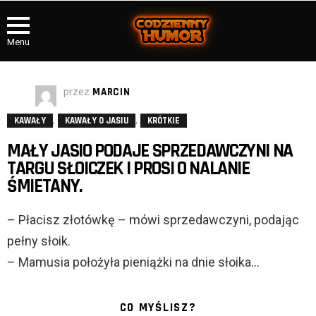
Menu
przez
MARCIN
,
,
KAWAŁY
KAWAŁY O JASIU
KRÓTKIE
MAŁY JASIO PODAJE SPRZEDAWCZYNI NA
TARGU SŁOICZEK I PROSI O NALANIE
ŚMIETANY.
– Płacisz złotówkę – mówi sprzedawczyni, podając
pełny słoik.
– Mamusia położyła pieniążki na dnie słoika…
CO MYŚLISZ?