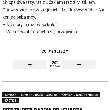
chłopa dwa razy, raz z Józkiem i raz z Mietkiem.
Opowiedziała o szczegółach, dziadek wysłuchał. Na
koniec baba mówi:
– No stary, teraz twoja kolej.
– Wiesz co stara, chyba się przejaśnia.
CO MYŚLISZ?
201
Punktów
KAWAŁY
KAWAŁY O BABCI I DZIADKU
KAWAŁY O WALENTYNKACH
KRÓTKIE