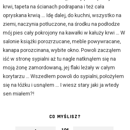
krwi, tapeta na ścianach podrapana i też cała
opryskana krwią … Idę dalej, do kuchni, wszystko na
ziemi, naczynia potłuczone, na środku na podłodze
mój pies cały pokrojony na kawałki w kałuży krwi … W
salonie książki porozrzucane, meble powywracane,
kanapa porozcinana, wybite okno. Powoli zacząłem
iść w stronę sypialni aż tu nagle natknąłem się na
moją żonę zamordowaną, jej flaki leżały w całym
korytarzu … Wszedłem powoli do sypialni, położyłem
się na łóżku i usnąłem … I wiesz stary jaki ja wtedy
sen miałem?!
CO MYŚLISZ?