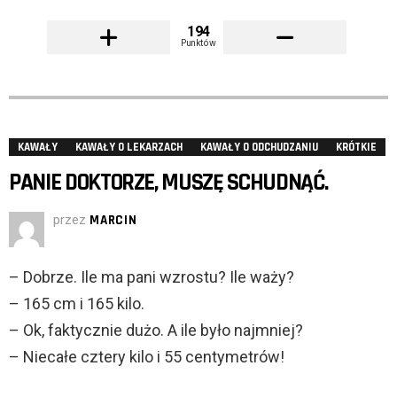
194
Punktów
KAWAŁY
KAWAŁY O LEKARZACH
KAWAŁY O ODCHUDZANIU
KRÓTKIE
PANIE DOKTORZE, MUSZĘ SCHUDNĄĆ.
przez
MARCIN
– Dobrze. Ile ma pani wzrostu? Ile waży?
– 165 cm i 165 kilo.
– Ok, faktycznie dużo. A ile było najmniej?
– Niecałe cztery kilo i 55 centymetrów!