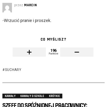
przez
MARCIN
-Wrzucić pranie i proszek.
CO MYŚLISZ?
196
Punktów
SUCHARY
KAWAŁY
KAWAŁY O SZKOLE
KRÓTKIE
SZEFF DO SPÓŹNIONEJ PRACOWNICY: