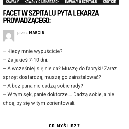
KAWAŁY
KAWAŁY O LEKARZACH
KAWAŁY O SZPITALU
KRÓTKIE
FACET W SZPITALU PYTA LEKARZA
PROWADZĄCEGO:
przez
MARCIN
– Kiedy mnie wypuścicie?
– Za jakieś 7-10 dni.
– A wcześniej się nie da? Muszę do fabryki! Zaraz
sprzęt dostarczą, muszę go zainstalować?
– A bez pana nie dadzą sobie rady?
– W tym sęk, panie doktorze…. Dadzą sobie, a nie
chcę, by się w tym zorientowali.
CO MYŚLISZ?