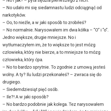
– No i jak? – pyta sędzia pierwszego z nich.
– No udało mi się siedamnastu ludzi odciągnąć od
narkotyków.
– Oo, to nieźle, a w jaki sposób to zrobiłeś?
– No normalnie. Narysowałem im dwa kółka – ”O” i ”o”.
Jedno większe, drugie mniejsze. No i
wytłumaczyłem im, że to większe to jest mózg
człowieka, który nie bierze, a to mniejsze to mózg
człowieka, który ćpa.
– No to bardzo sprytnie. To zgodnie z umową jesteś
wolny. A ty? Ilu ludzi przekonałeś? – zwraca się do
drugiego.
– Siedemdziesiąt pięć osób.
– Ile?! A w jaki sposób?
– No bardzo podobnie jak kolega. Tez narysowałem