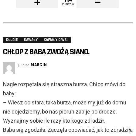
194
Punktów
DŁUGIE
KAWAŁY
KAWAŁY O WSI
CHŁOP Z BABĄ ZWOŻĄ SIANO.
przez
MARCIN
Nagle rozpętała się straszna burza. Chłop mówi do
baby:
– Wiesz co stara, taka burza, może my już do domu
nie dojedziemy, bo nas piorun zabije po drodze.
Wyznajmy sobie ile razy kto kogo zdradził.
Baba się zgodziła. Zaczęła opowiadać, jak to zdradziła