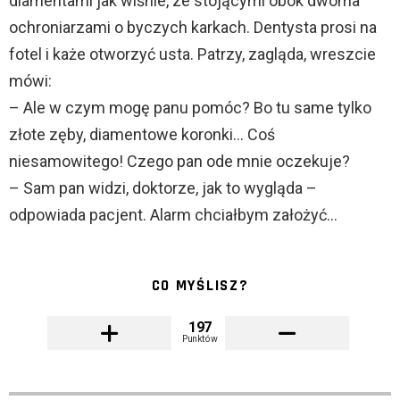
diamentami jak wiśnie, ze stojącymi obok dwoma
ochroniarzami o byczych karkach. Dentysta prosi na
fotel i każe otworzyć usta. Patrzy, zagląda, wreszcie
mówi:
– Ale w czym mogę panu pomóc? Bo tu same tylko
złote zęby, diamentowe koronki… Coś
niesamowitego! Czego pan ode mnie oczekuje?
– Sam pan widzi, doktorze, jak to wygląda –
odpowiada pacjent. Alarm chciałbym założyć…
CO MYŚLISZ?
197
Punktów