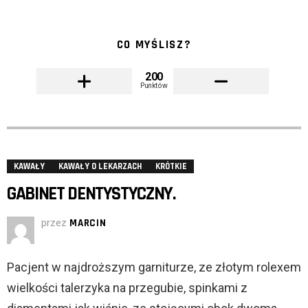
CO MYŚLISZ?
200
Punktów
KAWAŁY
KAWAŁY O LEKARZACH
KRÓTKIE
GABINET DENTYSTYCZNY.
przez
MARCIN
Pacjent w najdroższym garniturze, ze złotym rolexem
wielkości talerzyka na przegubie, spinkami z