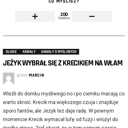
CO MYŚLISZ?
200
Punktów
DŁUGIE
KAWAŁY
KAWAŁY O MYŚLIWYCH
JEŻYK WYBRAŁ SIĘ Z KRECIKIEM NA WŁAM
przez
MARCIN
Wleźli do domku myśliwego no i po ciemku macają co
warto skroić. Krecik ma większego czuja i znajduje
sporo fantów, ale Jeżyk też daje radę. W pewnym
momencie Krecik wymacał lufę od fuzji i włożył do
środka głowę. Traf chciał, że w tym samym czasie