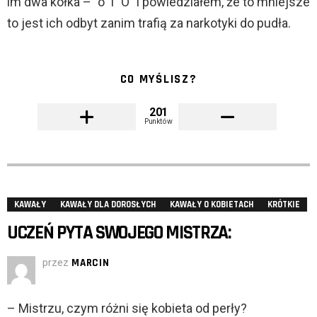
im dwa kółka – ”o” i ”O” i powiedziałem, że to mniejsze
to jest ich odbyt zanim trafią za narkotyki do pudła.
CO MYŚLISZ?
201
Punktów
KAWAŁY
KAWAŁY DLA DOROSŁYCH
KAWAŁY O KOBIETACH
KRÓTKIE
UCZEŃ PYTA SWOJEGO MISTRZA:
przez
MARCIN
– Mistrzu, czym różni się kobieta od perły?