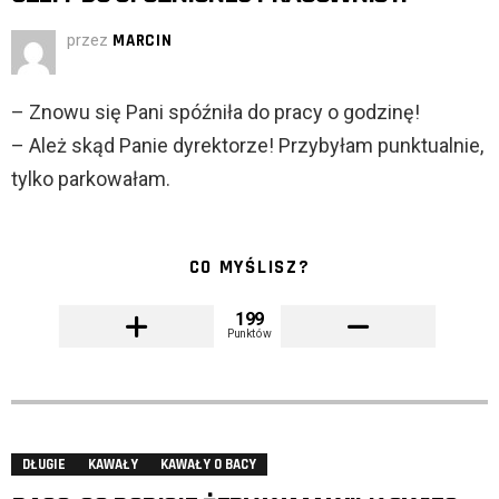
przez
MARCIN
– Znowu się Pani spóźniła do pracy o godzinę!
– Ależ skąd Panie dyrektorze! Przybyłam punktualnie,
tylko parkowałam.
CO MYŚLISZ?
199
Punktów
DŁUGIE
KAWAŁY
KAWAŁY O BACY