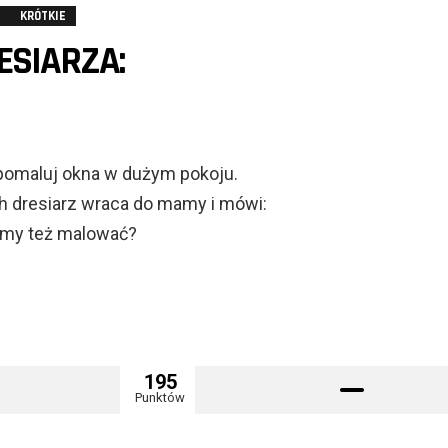
KRÓTKIE
ESIARZA:
ź pomaluj okna w dużym pokoju.
h dresiarz wraca do mamy i mówi:
ramy też malować?
195
Punktów