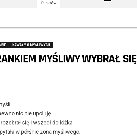
Punktów
WIE
KAWAŁY O MYŚLIWYCH
ANKIEM MYŚLIWY WYBRAŁ SIĘ
yśli:
pewno nic nie upoluję.
rozebrał się i wszedł do łóżka.
spytała w półśnie żona myśliwego.