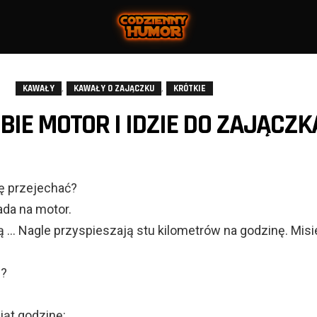
,
,
KAWAŁY
KAWAŁY O ZAJĄCZKU
KRÓTKIE
BIE MOTOR I IDZIE DO ZAJĄCZK
ię przejechać?
ada na motor.
jadą … Nagle przyspieszają stu kilometrów na godzinę. Misi
ę?
iąt godzinę: