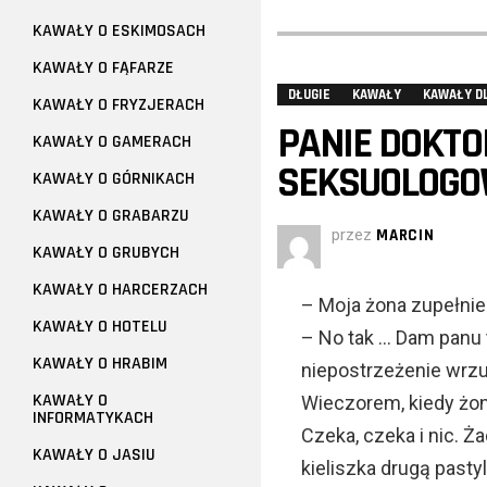
KAWAŁY O ESKIMOSACH
KAWAŁY O FĄFARZE
DŁUGIE
KAWAŁY
KAWAŁY D
KAWAŁY O FRYZJERACH
PANIE DOKTOR
KAWAŁY O GAMERACH
SEKSUOLOGO
KAWAŁY O GÓRNIKACH
KAWAŁY O GRABARZU
przez
MARCIN
KAWAŁY O GRUBYCH
KAWAŁY O HARCERZACH
– Moja żona zupełnie
KAWAŁY O HOTELU
– No tak … Dam panu ta
KAWAŁY O HRABIM
niepostrzeżenie wrzu
KAWAŁY O
Wieczorem, kiedy żona
INFORMATYKACH
Czeka, czeka i nic. Ż
KAWAŁY O JASIU
kieliszka drugą pasty