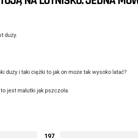
TOJĄ NA LOTNISKU. JEDNA MÓW
st duży.
ki duży i taki ciężki to jak on może tak wysoko latać?
 to jest malutki jak pszczoła.
197