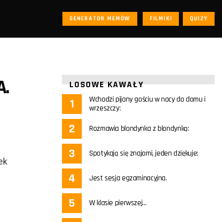
GENERATOR MEMÓW
FILMIKI
QUIZY
A.
LOSOWE KAWAŁY
Wchodzi pijany gościu w nocy do domu i
wrzeszczy:
Rozmawia blondynka z blondynką:
Spotykają się znajomi, jeden dziękuje:
ek
Jest sesja egzaminacyjna.
W klasie pierwszej…