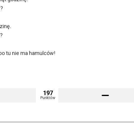
ę?
zinę.
ę?
 bo tu nie ma hamulców!
197
Punktów