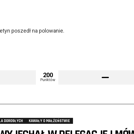
retyn poszedł na polowanie.
200
Punktów
LA DOROSŁYCH
KAWAŁY O MAŁŻEŃSTWIE