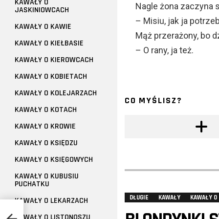
KAWAŁY O
Nagle żona zaczyna s
JASKINIOWCACH
– Misiu, jak ja potrz
KAWAŁY O KAWIE
Mąż przerażony, bo d
KAWAŁY O KIEŁBASIE
– O rany, ja też.
KAWAŁY O KIEROWCACH
KAWAŁY O KOBIETACH
KAWAŁY O KOLEJARZACH
CO MYŚLISZ?
KAWAŁY O KOTACH
KAWAŁY O KROWIE
KAWAŁY O KSIĘDZU
KAWAŁY O KSIĘGOWYCH
KAWAŁY O KUBUSIU
PUCHATKU
DŁUGIE
KAWAŁY
KAWAŁY O
KAWAŁY O LEKARZACH
szne
KAWAŁY O LISTONOSZU