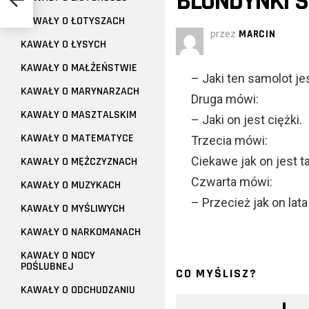
BLONDYNKI S
KAWAŁY O ŁOTYSZACH
przez
MARCIN
KAWAŁY O ŁYSYCH
KAWAŁY O MAŁŻEŃSTWIE
– Jaki ten samolot je
KAWAŁY O MARYNARZACH
Druga mówi:
KAWAŁY O MASZTALSKIM
– Jaki on jest ciężki.
KAWAŁY O MATEMATYCE
Trzecia mówi:
Ciekawe jak on jest ta
KAWAŁY O MĘŻCZYZNACH
Czwarta mówi:
KAWAŁY O MUZYKACH
– Przecież jak on lata
KAWAŁY O MYŚLIWYCH
KAWAŁY O NARKOMANACH
KAWAŁY O NOCY
POŚLUBNEJ
CO MYŚLISZ?
KAWAŁY O ODCHUDZANIU