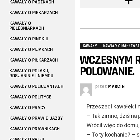
KAWAŁY O PĄCZKACH
KAWAŁY O PIEKARZACH
KAWAŁY O
PIELĘGNIARKACH
KAWAŁY O PINOKIU
KAWAŁY
KAWAŁY O MAŁŻEŃST
KAWAŁY O PIJAKACH
WCZESNYM R
KAWAŁY O PIŁKARZACH
POLOWANIE.
KAWAŁY O POLAKU,
ROSJANINIE I NIEMCU
KAWAŁY O POLICJANTACH
przez
MARCIN
KAWAŁY O POLITYCE
Przeszedł kawałek i m
KAWAŁY O PRACY
– Tak zimno, dziś na 
KAWAŁY O PRAWIE JAZDY
Wrócil więc do domu, 
KAWAŁY O PRAWNIKACH
– To ty kochanie? – 
KAWAŁY O PRL-U