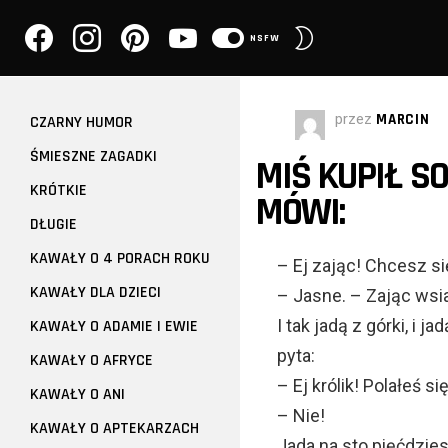
facebook
instagram
pinterest
youtube
PRZEŁĄCZ
NSFW
SKÓRKĘ
przez
MARCIN
CZARNY HUMOR
ŚMIESZNE ZAGADKI
MIŚ KUPIŁ SO
KRÓTKIE
MÓWI:
DŁUGIE
KAWAŁY O 4 PORACH ROKU
– Ej zając! Chcesz s
KAWAŁY DLA DZIECI
– Jasne. – Zając wsi
I tak jadą z górki, i 
KAWAŁY O ADAMIE I EWIE
pyta:
KAWAŁY O AFRYCE
– Ej królik! Polałeś si
KAWAŁY O ANI
– Nie!
KAWAŁY O APTEKARZACH
Jada na sto pięćdzies