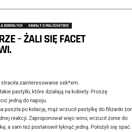
LA DOROSŁYCH
KAWAŁY O MAŁŻEŃSTWIE
ZE – ŻALI SIĘ FACET
WI.
 straciła zainteresowanie sek*em.
kie pastylki, które działają na kobiety. Proszę
cić jedną do napoju.
 poszła po kolację, mąż wrzucił pastylkę do filiżanki żon
adnej reakcji. Zaproponował więc wino, wrzucił żonie do
lkę, a sam też postanowił łyknąć jedną. Położyli się spać.