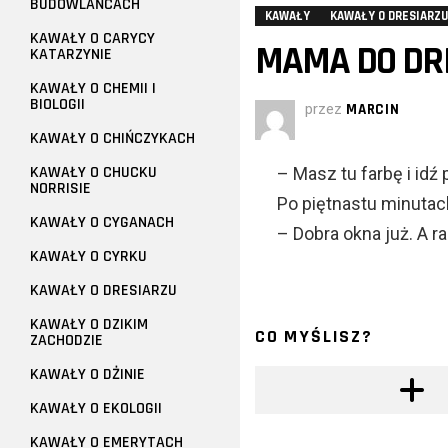
BUDOWLAŃCACH
KAWAŁY
KAWAŁY O DRESIARZU
KAWAŁY O CARYCY
MAMA DO DR
KATARZYNIE
KAWAŁY O CHEMII I
BIOLOGII
przez
MARCIN
KAWAŁY O CHIŃCZYKACH
KAWAŁY O CHUCKU
– Masz tu farbę i id
NORRISIE
Po piętnastu minutac
KAWAŁY O CYGANACH
– Dobra okna już. A 
KAWAŁY O CYRKU
KAWAŁY O DRESIARZU
KAWAŁY O DZIKIM
CO MYŚLISZ?
ZACHODZIE
KAWAŁY O DŻINIE
KAWAŁY O EKOLOGII
KAWAŁY O EMERYTACH