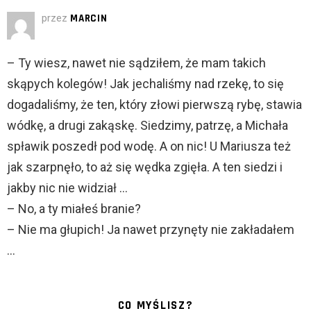
przez
MARCIN
– Ty wiesz, nawet nie sądziłem, że mam takich
skąpych kolegów! Jak jechaliśmy nad rzekę, to się
dogadaliśmy, że ten, który złowi pierwszą rybę, stawia
wódkę, a drugi zakąskę. Siedzimy, patrzę, a Michała
spławik poszedł pod wodę. A on nic! U Mariusza też
jak szarpnęło, to aż się wędka zgięła. A ten siedzi i
jakby nic nie widział …
– No, a ty miałeś branie?
– Nie ma głupich! Ja nawet przynęty nie zakładałem
…
CO MYŚLISZ?