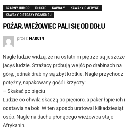
CZARNY HUMOR
DŁUGIE
KAWAŁY
KAWAŁY O AFRYCE
KAWAŁY O STRAŻY POŻARNEJ
POŻAR. WIEŻOWIEC PALI SIĘ OD DOŁU
przez
MARCIN
Nagle ludzie widzą, że na ostatnim piętrze są jeszcze
jacyś ludzie. Strażacy próbują wejść po drabinach na
górę, jednak drabiny są zbyt krótkie. Nagle przychodzi
potężny, napakowany gość i krzyczy:
– Skakać po pięciu!
Ludzie co chwila skaczą po pięcioro, a paker łapie ich i
odstawia na bok. W ten sposób uratował kilkadziesiąt
osób. Nagle na dachu płonącego wieżowca staje
Afrykanin.