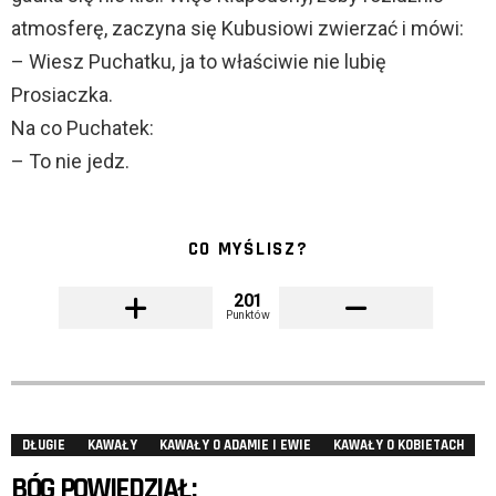
atmosferę, zaczyna się Kubusiowi zwierzać i mówi:
– Wiesz Puchatku, ja to właściwie nie lubię
Prosiaczka.
Na co Puchatek:
– To nie jedz.
CO MYŚLISZ?
201
Punktów
DŁUGIE
KAWAŁY
KAWAŁY O ADAMIE I EWIE
KAWAŁY O KOBIETACH
BÓG POWIEDZIAŁ: