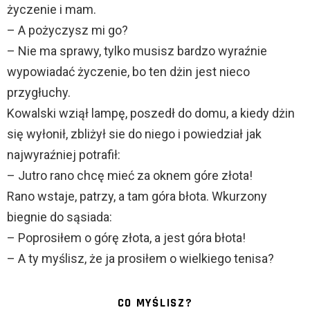
życzenie i mam.
– A pożyczysz mi go?
– Nie ma sprawy, tylko musisz bardzo wyraźnie
wypowiadać życzenie, bo ten dżin jest nieco
przygłuchy.
Kowalski wziął lampę, poszedł do domu, a kiedy dżin
się wyłonił, zbliżył sie do niego i powiedział jak
najwyraźniej potrafił:
– Jutro rano chcę mieć za oknem góre złota!
Rano wstaje, patrzy, a tam góra błota. Wkurzony
biegnie do sąsiada:
– Poprosiłem o górę złota, a jest góra błota!
– A ty myślisz, że ja prosiłem o wielkiego tenisa?
CO MYŚLISZ?