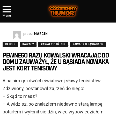
Menu
przez
MARCIN
,
,
,
DŁUGIE
KAWAŁY
KAWAŁY O DŻINIE
KAWAŁY O SĄSIADACH
PEWNEGO RAZU KOWALSKI WRACAJĄC DO
DOMU ZAUWAŻYŁ, ŻE U SĄSIADA NOWAKA
JEST KORT TENISOWY
A na nim gra dwóch światowej sławy tenisistów.
Zdziwiony, postanowił zajrzeć do niego:
– Skąd to masz?
– A widzisz, bo znalazłem niedawno starą lampę,
potarłem i wyłonił sie dżin, więc wypowiedziałem