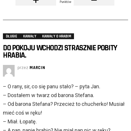
Punktów
DŁUGIE
KAWAŁY
KAWAŁY O HRABIM
DO POKOJU WCHODZI STRASZNIE POBITY
HRABIA.
przez
MARCIN
– O rany, sir, co się panu stało? – pyta Jan.
– Dostałem w twarz od barona Stefana.
– Od barona Stefana? Przecież to chucherko! Musiał
mieć coś w ręku!
– Miał. Łopatę.
– A pan, panie hrabio? Nie miał pan nic w ręku?