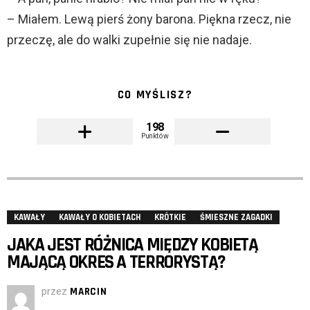
– Miałem. Lewą pierś żony barona. Piękna rzecz, nie
przeczę, ale do walki zupełnie się nie nadaje.
CO MYŚLISZ?
198
Punktów
KAWAŁY
KAWAŁY O KOBIETACH
KRÓTKIE
ŚMIESZNE ZAGADKI
JAKA JEST RÓŻNICA MIĘDZY KOBIETĄ
MAJĄCĄ OKRES A TERRORYSTĄ?
przez
MARCIN