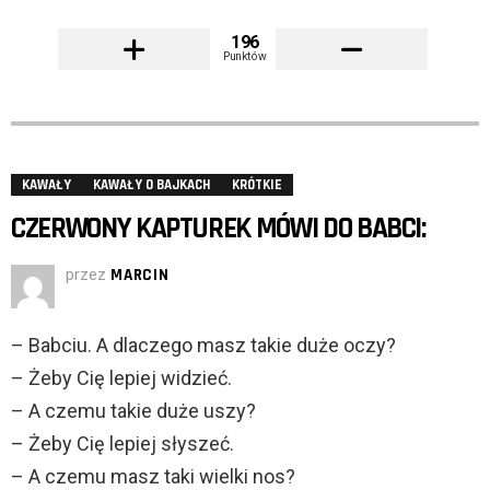
196
Punktów
KAWAŁY
KAWAŁY O BAJKACH
KRÓTKIE
CZERWONY KAPTUREK MÓWI DO BABCI:
przez
MARCIN
– Babciu. A dlaczego masz takie duże oczy?
– Żeby Cię lepiej widzieć.
– A czemu takie duże uszy?
– Żeby Cię lepiej słyszeć.
– A czemu masz taki wielki nos?