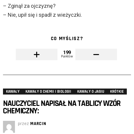
– Zginął za ojczyznę?
– Nie, upił się i spadł z wieżyczki.
CO MYŚLISZ?
199
Punktów
KAWAŁY
KAWAŁY O CHEMII I BIOLOGII
KAWAŁY O JASIU
KRÓTKIE
NAUCZYCIEL NAPISAŁ NA TABLICY WZÓR
CHEMICZNY:
przez
MARCIN