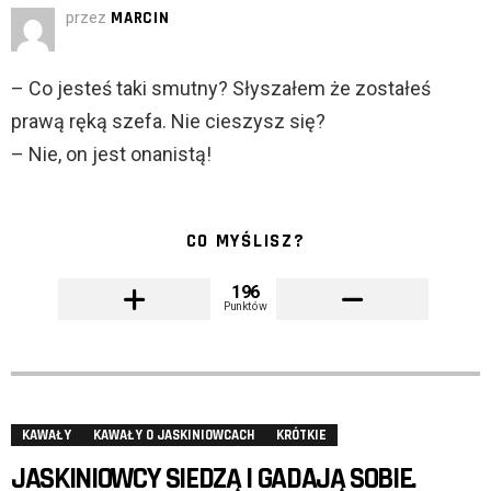
przez
MARCIN
– Co jesteś taki smutny? Słyszałem że zostałeś
prawą ręką szefa. Nie cieszysz się?
– Nie, on jest onanistą!
CO MYŚLISZ?
196
Punktów
KAWAŁY
KAWAŁY O JASKINIOWCACH
KRÓTKIE
JASKINIOWCY SIEDZĄ I GADAJĄ SOBIE.