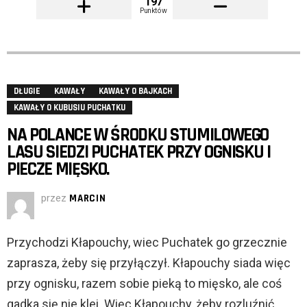
197
Punktów
DŁUGIE
KAWAŁY
KAWAŁY O BAJKACH
KAWAŁY O KUBUSIU PUCHATKU
NA POLANCE W ŚRODKU STUMILOWEGO
LASU SIEDZI PUCHATEK PRZY OGNISKU I
PIECZE MIĘSKO.
przez
MARCIN
Przychodzi Kłapouchy, wiec Puchatek go grzecznie
zaprasza, żeby się przyłączył. Kłapouchy siada więc
przy ognisku, razem sobie pieką to mięsko, ale coś
gadka się nie klei. Więc Kłapouchy, żeby rozluźnić