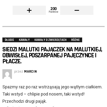
200
Punktów
DŁUGIE
KAWAŁY
KAWAŁY O ZWIERZĘTACH
RÓŻNE
SIEDZI MALUTKI PAJĄCZEK NA MALUTKIEJ,
OBWISŁEJ, POSZARPANEJ PAJĘCZYNCE I
PŁACZE.
przez
MARCIN
Spazmy raz po raz wstrząsają jego wątłym ciałkiem.
Taki wstyd – chlipie pod nosem, taki wstyd!
Przechodzi drugi pająk.