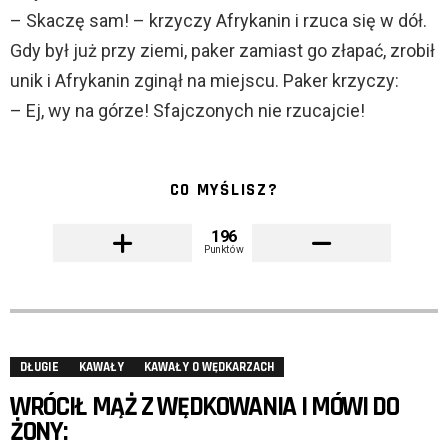
– Skaczę sam! – krzyczy Afrykanin i rzuca się w dół.
Gdy był już przy ziemi, paker zamiast go złapać, zrobił
unik i Afrykanin zginął na miejscu. Paker krzyczy:
– Ej, wy na górze! Sfajczonych nie rzucajcie!
CO MYŚLISZ?
196
Punktów
DŁUGIE
KAWAŁY
KAWAŁY O WĘDKARZACH
WRÓCIŁ MĄŻ Z WĘDKOWANIA I MÓWI DO
ŻONY: