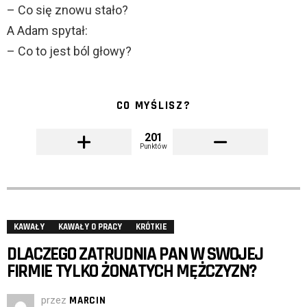
– Co się znowu stało?
A Adam spytał:
– Co to jest ból głowy?
CO MYŚLISZ?
201
Punktów
KAWAŁY
KAWAŁY O PRACY
KRÓTKIE
DLACZEGO ZATRUDNIA PAN W SWOJEJ
FIRMIE TYLKO ŻONATYCH MĘŻCZYZN?
przez
MARCIN