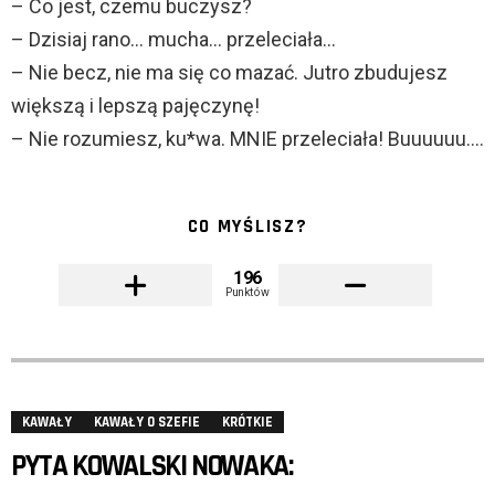
– Co jest, czemu buczysz?
– Dzisiaj rano… mucha… przeleciała…
– Nie becz, nie ma się co mazać. Jutro zbudujesz
większą i lepszą pajęczynę!
– Nie rozumiesz, ku*wa. MNIE przeleciała! Buuuuuu….
CO MYŚLISZ?
196
Punktów
KAWAŁY
KAWAŁY O SZEFIE
KRÓTKIE
PYTA KOWALSKI NOWAKA: