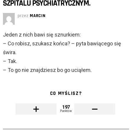
SZPITALU PSYCHIATRYCZNYM.
przez
MARCIN
Jeden z nich bawi się sznurkiem:
– Co robisz, szukasz końca? – pyta bawiącego się
świra.
– Tak.
– To go nie znajdziesz bo go uciąłem.
CO MYŚLISZ?
197
Punktów