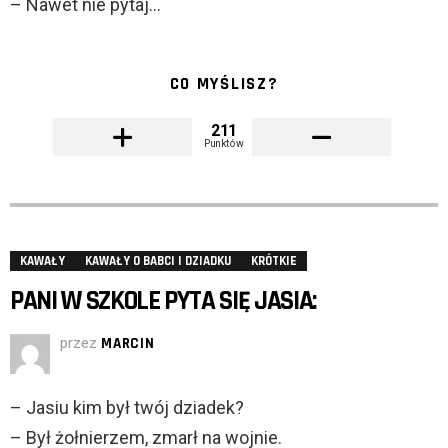
– Nawet nie pytaj…
CO MYŚLISZ?
211
Punktów
KAWAŁY
KAWAŁY O BABCI I DZIADKU
KRÓTKIE
PANI W SZKOLE PYTA SIĘ JASIA:
przez
MARCIN
– Jasiu kim był twój dziadek?
– Był żołnierzem, zmarł na wojnie.