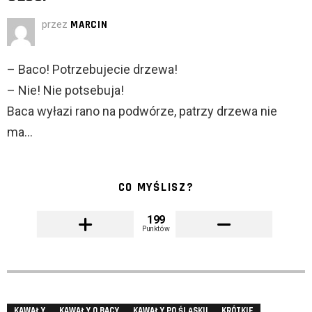
przez
MARCIN
– Baco! Potrzebujecie drzewa!
– Nie! Nie potsebuja!
Baca wyłazi rano na podwórze, patrzy drzewa nie
ma…
CO MYŚLISZ?
199
Punktów
KAWAŁY
KAWAŁY O BACY
KAWAŁY PO ŚLĄSKU
KRÓTKIE