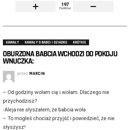
197
Punktów
KAWAŁY
KAWAŁY O BABCI I DZIADKU
KRÓTKIE
OBURZONA BABCIA WCHODZI DO POKOJU
WNUCZKA:
przez
MARCIN
– Od godziny wołam cię i wołam. Dlaczego nie
przychodzisz?
-Aleja nie słyszałem, że babcia woła
– To mogłeś chociaż przyjść i powiedzieć, że nie
słyszysz!