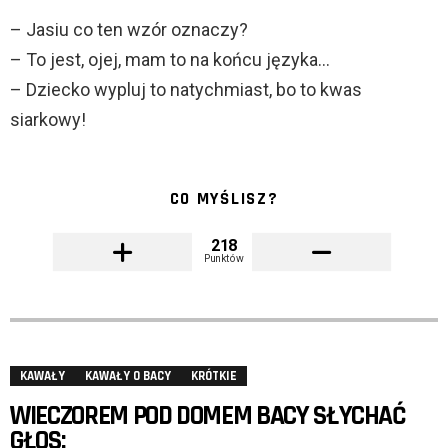
– Jasiu co ten wzór oznaczy?
– To jest, ojej, mam to na końcu języka…
– Dziecko wypluj to natychmiast, bo to kwas
siarkowy!
CO MYŚLISZ?
218
Punktów
KAWAŁY
KAWAŁY O BACY
KRÓTKIE
WIECZOREM POD DOMEM BACY SŁYCHAĆ
GŁOS: