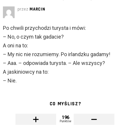
przez
MARCIN
Po chwili przychodzi turysta i mówi:
– No, o czym tak gadacie?
A oni na to:
– My nic nie rozumiemy. Po irlandzku gadamy!
– Aaa. – odpowiada turysta. – Ale wszyscy?
A jaskiniowcy na to:
– Nie.
CO MYŚLISZ?
196
Punktów