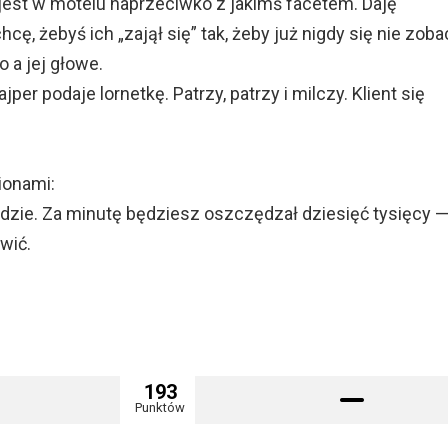
jest w motelu naprzeciwko z jakimś facetem. Daję
cę, żebyś ich „zajął się” tak, żeby już nigdy się nie zobac
 a jej głowe.
er podaje lornetkę. Patrzy, patrzy i milczy. Klient się
ionami:
edzie. Za minutę będziesz oszczędzał dziesięć tysięcy —
wić.
193
Punktów