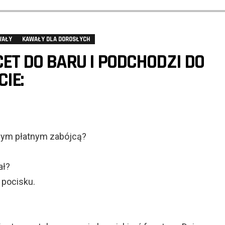
WAŁY
KAWAŁY DLA DOROSŁYCH
ET DO BARU I PODCHODZI DO
IE:
nnym płatnym zabójcą?
ał?
 pocisku.