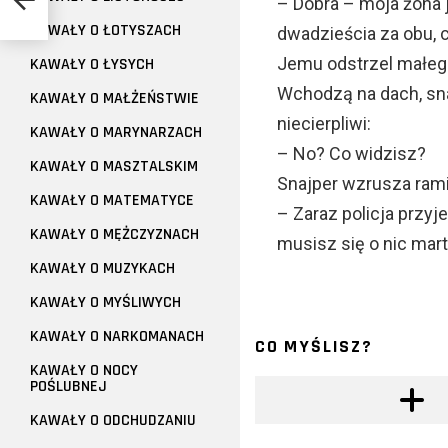
– Dobra – moja żona 
KAWAŁY O ŁOTYSZACH
dwadzieścia za obu, ch
Jemu odstrzel małego
KAWAŁY O ŁYSYCH
Wchodzą na dach, snajp
KAWAŁY O MAŁŻEŃSTWIE
niecierpliwi:
KAWAŁY O MARYNARZACH
– No? Co widzisz?
KAWAŁY O MASZTALSKIM
Snajper wzrusza ram
KAWAŁY O MATEMATYCE
– Zaraz policja przyj
KAWAŁY O MĘŻCZYZNACH
musisz się o nic mart
KAWAŁY O MUZYKACH
KAWAŁY O MYŚLIWYCH
KAWAŁY O NARKOMANACH
CO MYŚLISZ?
KAWAŁY O NOCY
POŚLUBNEJ
KAWAŁY O ODCHUDZANIU