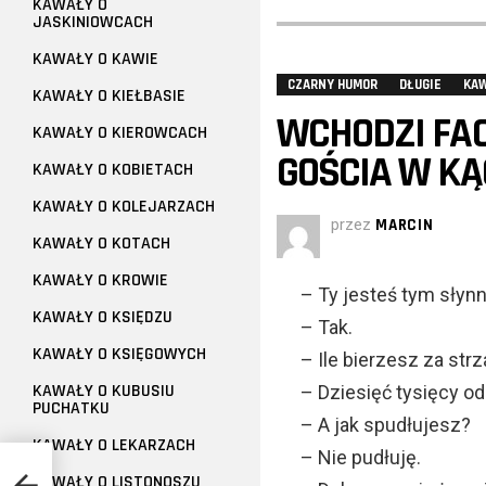
KAWAŁY O
JASKINIOWCACH
KAWAŁY O KAWIE
CZARNY HUMOR
DŁUGIE
KA
KAWAŁY O KIEŁBASIE
WCHODZI FAC
KAWAŁY O KIEROWCACH
GOŚCIA W KĄC
KAWAŁY O KOBIETACH
KAWAŁY O KOLEJARZACH
przez
MARCIN
KAWAŁY O KOTACH
KAWAŁY O KROWIE
– Ty jesteś tym sły
KAWAŁY O KSIĘDZU
– Tak.
KAWAŁY O KSIĘGOWYCH
– Ile bierzesz za strz
KAWAŁY O KUBUSIU
– Dziesięć tysięcy od
PUCHATKU
– A jak spudłujesz?
KAWAŁY O LEKARZACH
– Nie pudłuję.
KAWAŁY O LISTONOSZU