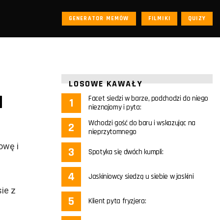
GENERATOR MEMÓW
FILMIKI
QUIZY
LOSOWE KAWAŁY
M
Facet siedzi w barze, podchodzi do niego
nieznajomy i pyta:
Wchodzi gość do baru i wskazując na
nieprzytomnego
owę i
Spotyka się dwóch kumpli:
Jaskiniowcy siedzą u siebie w jaskini
ie z
Klient pyta fryzjera: