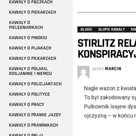
KAWAŁY O PĄCZKACH
KAWAŁY O PIEKARZACH
KAWAŁY O
PIELĘGNIARKACH
DŁUGIE
GŁUPIE KAWAŁY
KA
KAWAŁY O PINOKIU
STIRLITZ RE
KAWAŁY O PIJAKACH
KONSPIRACY
KAWAŁY O PIŁKARZACH
KAWAŁY O POLAKU,
przez
MARCIN
ROSJANINIE I NIEMCU
KAWAŁY O POLICJANTACH
Nagle wazon z kwiatam
KAWAŁY O POLITYCE
To był zakodowany sy
KAWAŁY O PRACY
Pułkownik Isajew dys
KAWAŁY O PRAWIE JAZDY
ojczyzną – w końcu n
KAWAŁY O PRAWNIKACH
KAWAŁY O PRL-U