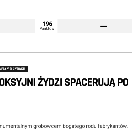
196
Punktów
WAŁY O ŻYDACH
KSYJNI ŻYDZI SPACERUJĄ PO
onumentalnym grobowcem bogatego rodu fabrykantów.