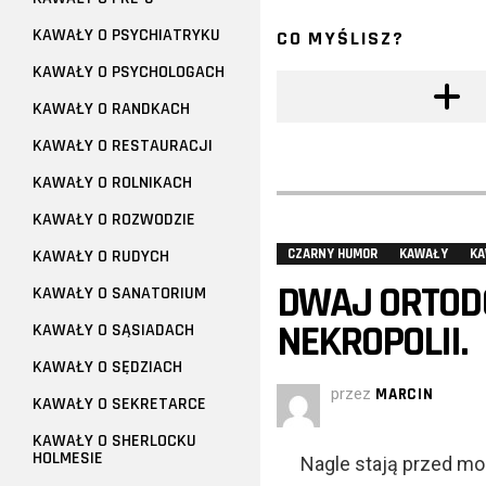
KAWAŁY O PSYCHIATRYKU
CO MYŚLISZ?
KAWAŁY O PSYCHOLOGACH
KAWAŁY O RANDKACH
KAWAŁY O RESTAURACJI
KAWAŁY O ROLNIKACH
KAWAŁY O ROZWODZIE
KAWAŁY O RUDYCH
CZARNY HUMOR
KAWAŁY
KA
DWAJ ORTODO
KAWAŁY O SANATORIUM
NEKROPOLII.
KAWAŁY O SĄSIADACH
KAWAŁY O SĘDZIACH
przez
MARCIN
KAWAŁY O SEKRETARCE
KAWAŁY O SHERLOCKU
HOLMESIE
Nagle stają przed m