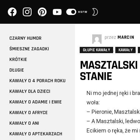
facebook
instagram
pinterest
youtube
PRZEŁĄCZ
NSFW
SKÓRKĘ
przez
MARCIN
CZARNY HUMOR
ŚMIESZNE ZAGADKI
,
,
GŁUPIE KAWAŁY
KAWAŁY
KRÓTKIE
MASZTALSKI
DŁUGIE
STANIE
KAWAŁY O 4 PORACH ROKU
KAWAŁY DLA DZIECI
Ni mo jednej ręki i br
KAWAŁY O ADAMIE I EWIE
woła:
– Pieronie, Masztalski!
KAWAŁY O AFRYCE
– A Masztalski, ledwo
KAWAŁY O ANI
Ecikiem o ręka, że mi 
KAWAŁY O APTEKARZACH