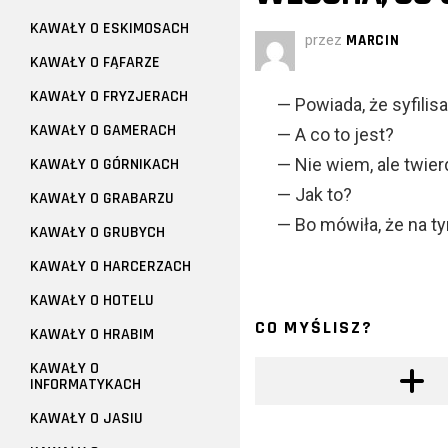
KAWAŁY O ESKIMOSACH
przez
MARCIN
KAWAŁY O FĄFARZE
KAWAŁY O FRYZJERACH
— Powiada, że syfilisa
KAWAŁY O GAMERACH
— A co to jest?
KAWAŁY O GÓRNIKACH
— Nie wiem, ale twie
— Jak to?
KAWAŁY O GRABARZU
— Bo mówiła, że na ty
KAWAŁY O GRUBYCH
KAWAŁY O HARCERZACH
KAWAŁY O HOTELU
CO MYŚLISZ?
KAWAŁY O HRABIM
KAWAŁY O
INFORMATYKACH
KAWAŁY O JASIU