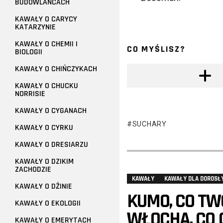
BUDOWLAŃCACH
KAWAŁY O CARYCY
KATARZYNIE
KAWAŁY O CHEMII I
CO MYŚLISZ?
BIOLOGII
KAWAŁY O CHIŃCZYKACH
KAWAŁY O CHUCKU
NORRISIE
KAWAŁY O CYGANACH
SUCHARY
KAWAŁY O CYRKU
KAWAŁY O DRESIARZU
KAWAŁY O DZIKIM
ZACHODZIE
KAWAŁY
KAWAŁY DLA DOROSŁ
KAWAŁY O DŻINIE
KUMO, CO TW
KAWAŁY O EKOLOGII
WŁOCHA, CO 
KAWAŁY O EMERYTACH