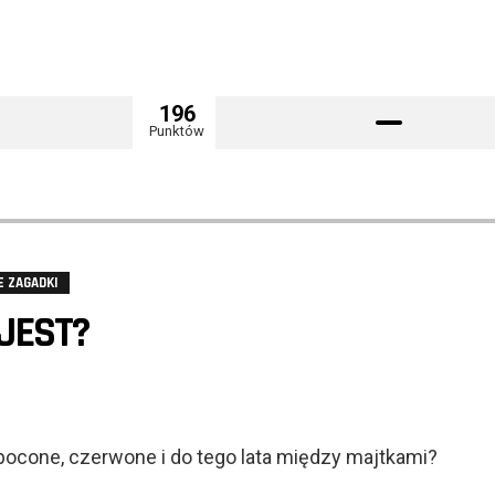
196
Punktów
E ZAGADKI
 JEST?
pocone, czerwone i do tego lata między majtkami?