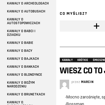
KAWAŁY O ARCHEOLOGACH
KAWAŁY O AUTOBUSACH
CO MYŚLISZ?
KAWAŁY O
AUTOSTOPOWICZACH
KAWAŁY O BABCI I
DZIADKU
KAWAŁY O BABIE
KAWAŁY O BACY
KAWAŁY O BAJKACH
KAWAŁY
KRÓTKIE
ŚMIESZN
KAWAŁY O BANKACH
WIESZ CO TO
KAWAŁY O BLONDYNCE
przez
MARCIN
KAWAŁY O BOŻYM
NARODZENIU
KAWAŁY O BRUNETKACH
-Mocno zarośnięte, s
KAWAŁY O
-Bossman.