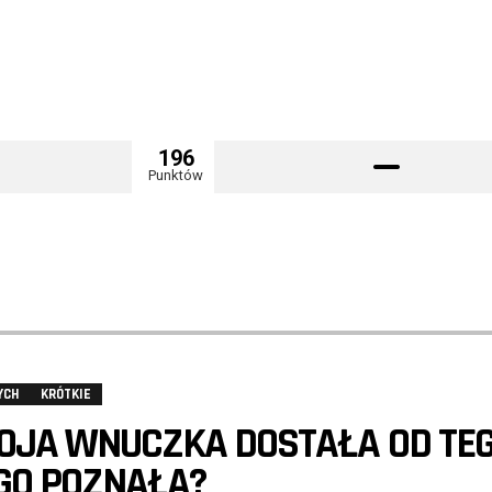
196
Punktów
YCH
KRÓTKIE
OJA WNUCZKA DOSTAŁA OD TE
GO POZNAŁA?