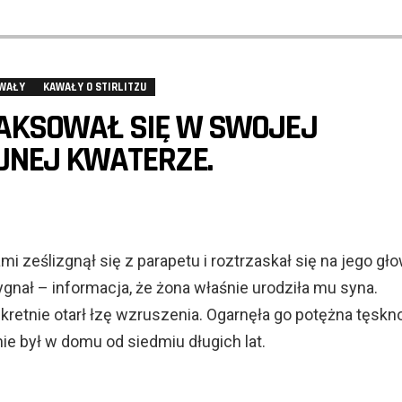
WAŁY
KAWAŁY O STIRLITZU
LAKSOWAŁ SIĘ W SWOJEJ
JNEJ KWATERZE.
i ześlizgnął się z parapetu i roztrzaskał się na jego gło
gnał – informacja, że żona właśnie urodziła mu syna.
kretnie otarł łzę wzruszenia. Ogarnęła go potężna tęskn
ie był w domu od siedmiu długich lat.