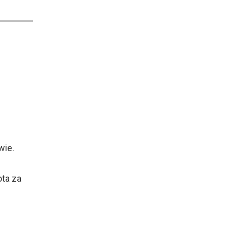
wie.
ota za