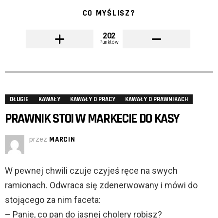
CO MYŚLISZ?
202
Punktów
DŁUGIE
KAWAŁY
KAWAŁY O PRACY
KAWAŁY O PRAWNIKACH
PRAWNIK STOI W MARKECIE DO KASY
przez
MARCIN
W pewnej chwili czuje czyjeś ręce na swych
ramionach. Odwraca się zdenerwowany i mówi do
stojącego za nim faceta:
– Panie, co pan do jasnej cholery robisz?