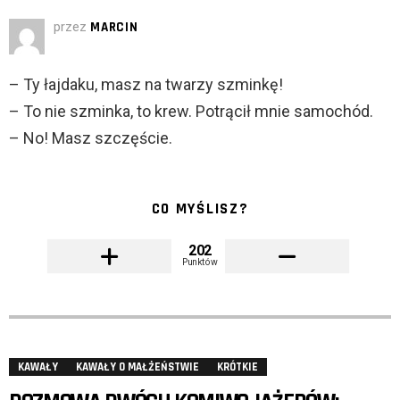
przez
MARCIN
– Ty łajdaku, masz na twarzy szminkę!
– To nie szminka, to krew. Potrącił mnie samochód.
– No! Masz szczęście.
CO MYŚLISZ?
202
Punktów
KAWAŁY
KAWAŁY O MAŁŻEŃSTWIE
KRÓTKIE