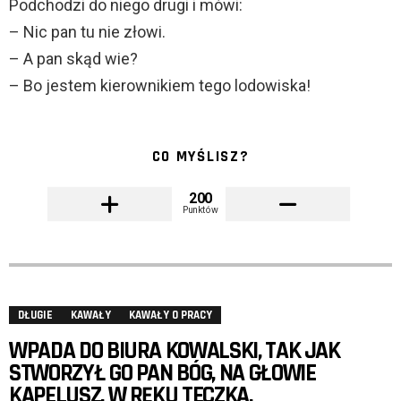
Podchodzi do niego drugi i mówi:
– Nic pan tu nie złowi.
– A pan skąd wie?
– Bo jestem kierownikiem tego lodowiska!
CO MYŚLISZ?
200
Punktów
DŁUGIE
KAWAŁY
KAWAŁY O PRACY
WPADA DO BIURA KOWALSKI, TAK JAK
STWORZYŁ GO PAN BÓG, NA GŁOWIE
KAPELUSZ, W RĘKU TECZKA.