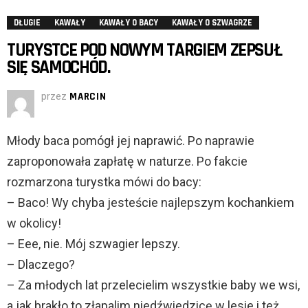
DŁUGIE
KAWAŁY
KAWAŁY O BACY
KAWAŁY O SZWAGRZE
TURYSTCE POD NOWYM TARGIEM ZEPSUŁ
SIĘ SAMOCHÓD.
przez
MARCIN
Młody baca pomógł jej naprawić. Po naprawie
zaproponowała zapłatę w naturze. Po fakcie
rozmarzona turystka mówi do bacy:
– Baco! Wy chyba jesteście najlepszym kochankiem
w okolicy!
– Eee, nie. Mój szwagier lepszy.
– Dlaczego?
– Za młodych lat przelecielim wszystkie baby we wsi,
a jak brakło to złapalim niedźwiedzicę w lesie i też