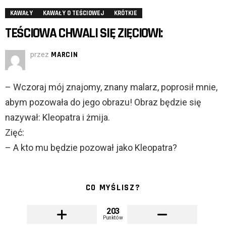
KAWAŁY
KAWAŁY O TEŚCIOWEJ
KRÓTKIE
TEŚCIOWA CHWALI SIĘ ZIĘCIOWI:
przez
MARCIN
– Wczoraj mój znajomy, znany malarz, poprosił mnie,
abym pozowała do jego obrazu! Obraz będzie się
nazywał: Kleopatra i żmija.
Zięć:
– A kto mu będzie pozował jako Kleopatra?
CO MYŚLISZ?
203
Punktów