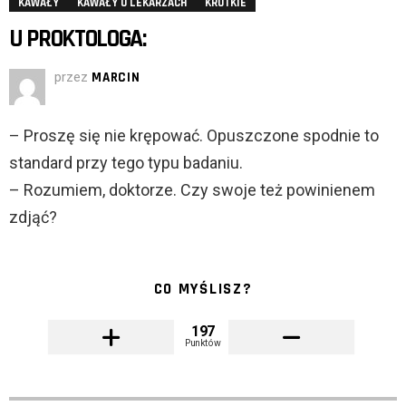
KAWAŁY
KAWAŁY O LEKARZACH
KRÓTKIE
U PROKTOLOGA:
przez
MARCIN
– Proszę się nie krępować. Opuszczone spodnie to
standard przy tego typu badaniu.
– Rozumiem, doktorze. Czy swoje też powinienem
zdjąć?
CO MYŚLISZ?
197
Punktów