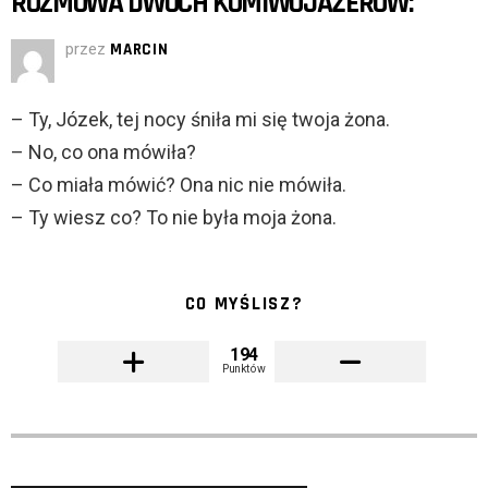
ROZMOWA DWÓCH KOMIWOJAŻERÓW:
przez
MARCIN
– Ty, Józek, tej nocy śniła mi się twoja żona.
– No, co ona mówiła?
– Co miała mówić? Ona nic nie mówiła.
– Ty wiesz co? To nie była moja żona.
CO MYŚLISZ?
194
Punktów