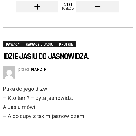
200
Punktów
KAWAŁY
KAWAŁY O JASIU
KRÓTKIE
IDZIE JASIU DO JASNOWIDZA.
przez
MARCIN
Puka do jego drzwi:
– Kto tam? – pyta jasnowidz.
A Jasiu mówi:
– A do dupy z takim jasnowidzem.