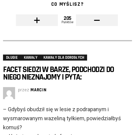
CO MYŚLISZ?
205
Punktów
DŁUGIE
KAWAŁY
KAWAŁY DLA DOROSŁYCH
FACET SIEDZI W BARZE, PODCHODZI DO
NIEGO NIEZNAJOMY I PYTA:
przez
MARCIN
– Gdybyś obudził się w lesie z podrapanym i
wysmarowanym wazeliną tyłkiem, powiedziałbyś
komuś?