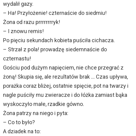
wydalił gazy.
– Ha! Przyłożenie! czternaście do siedmiu!
Żona od razu prrrrrrrryk!
– I znowu remis!
Po pięciu sekundach kobieta puściła cichacza.
– Strzał z pola! prowadzę siedemnaście do
czternastu!
Gościu pod dużym napięciem, nie chce przegrać z
żoną! Skupia się, ale rezultatów brak … Czas upływa,
porażka coraz bliżej, ostatnie spięcie, pot na twarzy i
nagle puściły mu zwieracze i do łóżka zamiast bąka
wyskoczyło małe, rzadkie gówno.
Żona patrzy na niego i pyta:
– Co to było?
A dziadek na to: