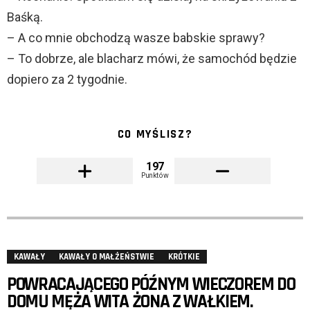
Baśką.
– A co mnie obchodzą wasze babskie sprawy?
– To dobrze, ale blacharz mówi, że samochód będzie
dopiero za 2 tygodnie.
CO MYŚLISZ?
197
Punktów
KAWAŁY
KAWAŁY O MAŁŻEŃSTWIE
KRÓTKIE
POWRACAJĄCEGO PÓŹNYM WIECZOREM DO
DOMU MĘŻA WITA ŻONA Z WAŁKIEM.