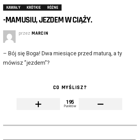
KAWAŁY
KRÓTKIE
RÓŻNE
-MAMUSIU, JEZDEM W CIĄŻY.
przez
MARCIN
– Bój się Boga! Dwa miesiące przed maturą, a ty
mówisz ”jezdem”?
CO MYŚLISZ?
195
Punktów