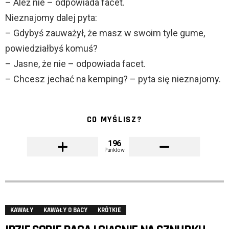
– Ależ nie – odpowiada facet.
Nieznajomy dalej pyta:
– Gdybyś zauważył, że masz w swoim tyle gume,
powiedziałbyś komuś?
– Jasne, że nie – odpowiada facet.
– Chcesz jechać na kemping? – pyta się nieznajomy.
CO MYŚLISZ?
196
Punktów
KAWAŁY
KAWAŁY O BACY
KRÓTKIE