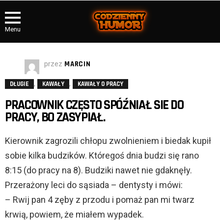
Menu
przez
MARCIN
,
,
DŁUGIE
KAWAŁY
KAWAŁY O PRACY
PRACOWNIK CZĘSTO SPÓŹNIAŁ SIE DO
PRACY, BO ZASYPIAŁ.
Kierownik zagrozili chłopu zwolnieniem i biedak kupił
sobie kilka budzików. Któregoś dnia budzi się rano
8:15 (do pracy na 8). Budziki nawet nie gdaknęły.
Przerażony leci do sąsiada – dentysty i mówi:
– Rwij pan 4 zęby z przodu i pomaż pan mi twarz
krwią, powiem, że miałem wypadek.