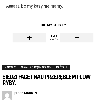
– Aaaaaa, bo my kasy nie mamy.
CO MYŚLISZ?
198
Punktów
KAWAŁY
KAWAŁY O WĘDKARZACH
KRÓTKIE
SIEDZI FACET NAD PRZERĘBLEM I ŁOWI
RYBY.
przez
MARCIN