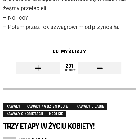
żeśmy przelecieli.
– No i co?
– Potem przez rok szwagrowi miód przynosiła.
CO MYŚLISZ?
201
Punktów
KAWAŁY
KAWAŁY NA DZIEŃ KOBIET
KAWAŁY O BABIE
KAWAŁY O KOBIETACH
KRÓTKIE
TRZY ETAPY W ŻYCIU KOBIETY!