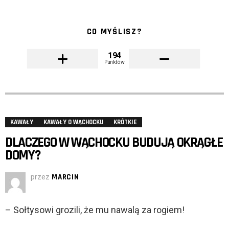
CO MYŚLISZ?
194
Punktów
KAWAŁY
KAWAŁY O WĄCHOCKU
KRÓTKIE
DLACZEGO W WĄCHOCKU BUDUJĄ OKRĄGŁE
DOMY?
przez
MARCIN
– Sołtysowi grozili, że mu nawalą za rogiem!