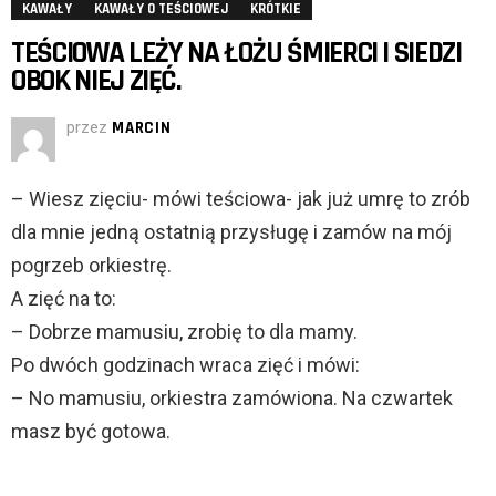
KAWAŁY
KAWAŁY O TEŚCIOWEJ
KRÓTKIE
TEŚCIOWA LEŻY NA ŁOŻU ŚMIERCI I SIEDZI
OBOK NIEJ ZIĘĆ.
przez
MARCIN
– Wiesz zięciu- mówi teściowa- jak już umrę to zrób
dla mnie jedną ostatnią przysługę i zamów na mój
pogrzeb orkiestrę.
A zięć na to:
– Dobrze mamusiu, zrobię to dla mamy.
Po dwóch godzinach wraca zięć i mówi:
– No mamusiu, orkiestra zamówiona. Na czwartek
masz być gotowa.