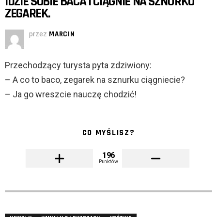
IDZIE SOBIE BACA I CIĄGNIE NA SZNURKU
ZEGAREK.
przez
MARCIN
Przechodzący turysta pyta zdziwiony:
– A co to baco, zegarek na sznurku ciągniecie?
– Ja go wreszcie nauczę chodzić!
CO MYŚLISZ?
196
Punktów