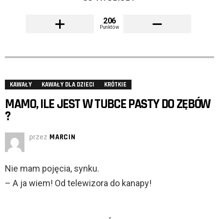
206
Punktów
KAWAŁY
KAWAŁY DLA DZIECI
KRÓTKIE
MAMO, ILE JEST W TUBCE PASTY DO ZĘBÓW
?
przez
MARCIN
Nie mam pojęcia, synku.
– A ja wiem! Od telewizora do kanapy!