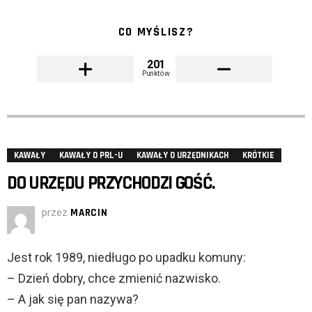
CO MYŚLISZ?
201
Punktów
KAWAŁY
KAWAŁY O PRL-U
KAWAŁY O URZĘDNIKACH
KRÓTKIE
DO URZĘDU PRZYCHODZI GOŚĆ.
przez
MARCIN
Jest rok 1989, niedługo po upadku komuny:
– Dzień dobry, chce zmienić nazwisko.
– A jak się pan nazywa?