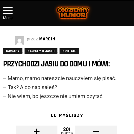
Menu
przez
MARCIN
,
,
KAWAŁY
KAWAŁY O JASIU
KRÓTKIE
PRZYCHODZI JASIU DO DOMU I MÓWI:
– Mamo, mamo nareszcie nauczyłem się pisać.
– Tak? A co napisałeś?
– Nie wiem, bo jeszcze nie umiem czytać.
CO MYŚLISZ?
201
Punktów