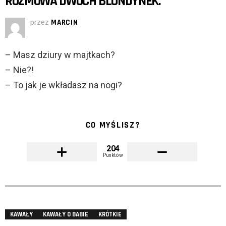
ROZMOWA DWÓCH BLONDYNEK:
przez
MARCIN
– Masz dziury w majtkach?
– Nie?!
– To jak je wkładasz na nogi?
CO MYŚLISZ?
204
Punktów
KAWAŁY
KAWAŁY O BABIE
KRÓTKIE