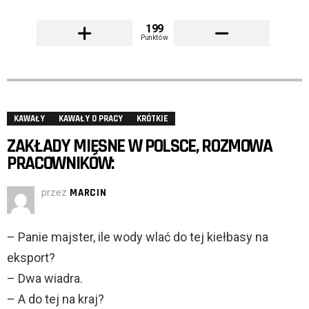
199
Punktów
KAWAŁY
KAWAŁY O PRACY
KRÓTKIE
ZAKŁADY MIĘSNE W POLSCE, ROZMOWA
PRACOWNIKÓW:
przez
MARCIN
– Panie majster, ile wody wlać do tej kiełbasy na
eksport?
– Dwa wiadra.
– A do tej na kraj?