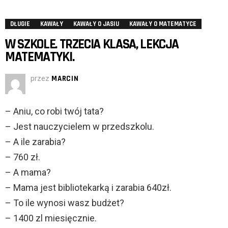
DŁUGIE
KAWAŁY
KAWAŁY O JASIU
KAWAŁY O MATEMATYCE
W SZKOLE. TRZECIA KLASA, LEKCJA
MATEMATYKI.
przez
MARCIN
– Aniu, co robi twój tata?
– Jest nauczycielem w przedszkolu.
– A ile zarabia?
– 760 zł.
– A mama?
– Mama jest bibliotekarką i zarabia 640zł.
– To ile wynosi wasz budżet?
– 1400 zl miesięcznie.