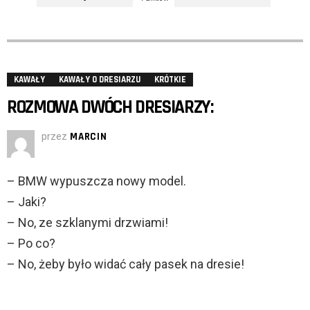
KAWAŁY
KAWAŁY O DRESIARZU
KRÓTKIE
ROZMOWA DWÓCH DRESIARZY:
przez
MARCIN
– BMW wypuszcza nowy model.
– Jaki?
– No, ze szklanymi drzwiami!
– Po co?
– No, żeby było widać cały pasek na dresie!