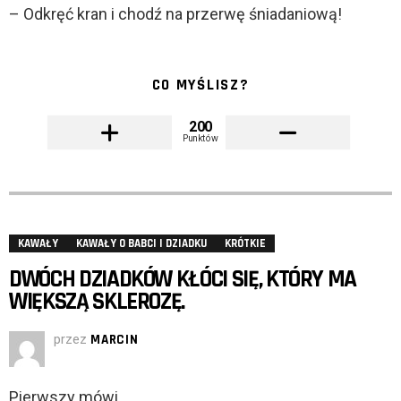
– Odkręć kran i chodź na przerwę śniadaniową!
CO MYŚLISZ?
200
Punktów
KAWAŁY
KAWAŁY O BABCI I DZIADKU
KRÓTKIE
DWÓCH DZIADKÓW KŁÓCI SIĘ, KTÓRY MA
WIĘKSZĄ SKLEROZĘ.
przez
MARCIN
Pierwszy mówi.