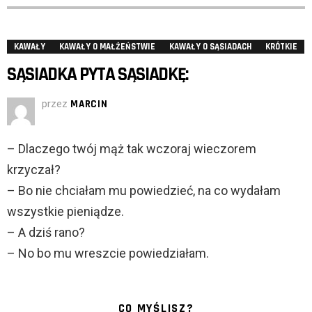
KAWAŁY
KAWAŁY O MAŁŻEŃSTWIE
KAWAŁY O SĄSIADACH
KRÓTKIE
SĄSIADKA PYTA SĄSIADKĘ:
przez
MARCIN
– Dlaczego twój mąż tak wczoraj wieczorem
krzyczał?
– Bo nie chciałam mu powiedzieć, na co wydałam
wszystkie pieniądze.
– A dziś rano?
– No bo mu wreszcie powiedziałam.
CO MYŚLISZ?