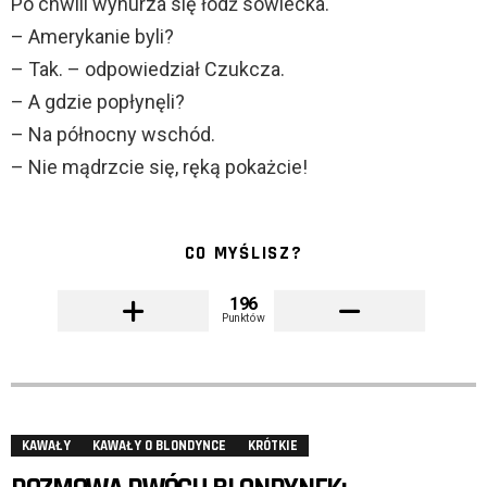
Po chwili wynurza się łódź sowiecka.
– Amerykanie byli?
– Tak. – odpowiedział Czukcza.
– A gdzie popłynęli?
– Na północny wschód.
– Nie mądrzcie się, ręką pokażcie!
CO MYŚLISZ?
196
Punktów
KAWAŁY
KAWAŁY O BLONDYNCE
KRÓTKIE