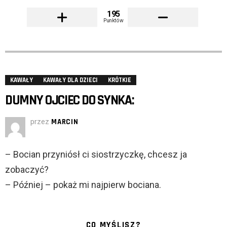
195
Punktów
KAWAŁY
KAWAŁY DLA DZIECI
KRÓTKIE
DUMNY OJCIEC DO SYNKA:
przez
MARCIN
– Bocian przyniósł ci siostrzyczkę, chcesz ja
zobaczyć?
– Później – pokaż mi najpierw bociana.
CO MYŚLISZ?