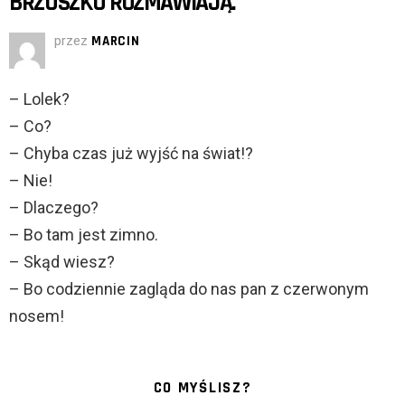
BRZUSZKU ROZMAWIAJĄ.
przez
MARCIN
– Lolek?
– Co?
– Chyba czas już wyjść na świat!?
– Nie!
– Dlaczego?
– Bo tam jest zimno.
– Skąd wiesz?
– Bo codziennie zagląda do nas pan z czerwonym
nosem!
CO MYŚLISZ?