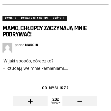
KAWAŁY
KAWAŁY DLA DZIECI
KRÓTKIE
MAMO, CHŁOPCY ZACZYNAJĄ MNIE
PODRYWAĆ!
przez
MARCIN
W jaki sposób, córeczko?
– Rzucają we mnie kamieniami….
CO MYŚLISZ?
202
Punktów