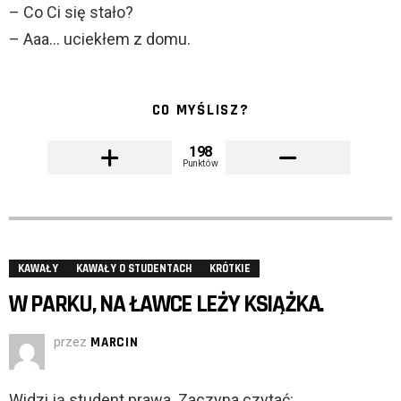
– Co Ci się stało?
– Aaa… uciekłem z domu.
CO MYŚLISZ?
198
Punktów
KAWAŁY
KAWAŁY O STUDENTACH
KRÓTKIE
W PARKU, NA ŁAWCE LEŻY KSIĄŻKA.
przez
MARCIN
Widzi ją student prawa. Zaczyna czytać: