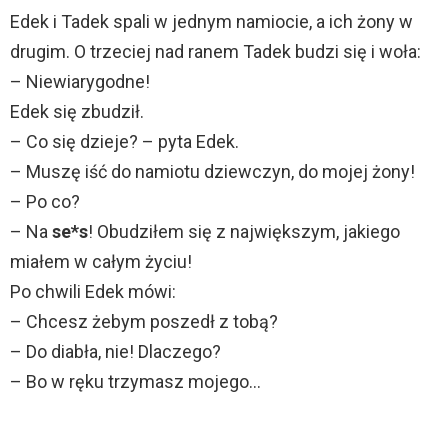
Edek i Tadek spali w jednym namiocie, a ich żony w
drugim. O trzeciej nad ranem Tadek budzi się i woła:
– Niewiarygodne!
Edek się zbudził.
– Co się dzieje? – pyta Edek.
– Muszę iść do namiotu dziewczyn, do mojej żony!
– Po co?
– Na
se*s
! Obudziłem się z największym, jakiego
miałem w całym życiu!
Po chwili Edek mówi:
– Chcesz żebym poszedł z tobą?
– Do diabła, nie! Dlaczego?
– Bo w ręku trzymasz mojego…