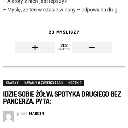
– A który z nich jest lepszy?
– Myślę, że ten w czasie wiosny – odpowiada drugi.
CO MYŚLISZ?
202
Punktów
KAWAŁY
KAWAŁY O ZWIERZĘTACH
KRÓTKIE
IDZIE SOBIE ŻÓŁW, SPOTYKA DRUGIEGO BEZ
PANCERZA. PYTA:
przez
MARCIN