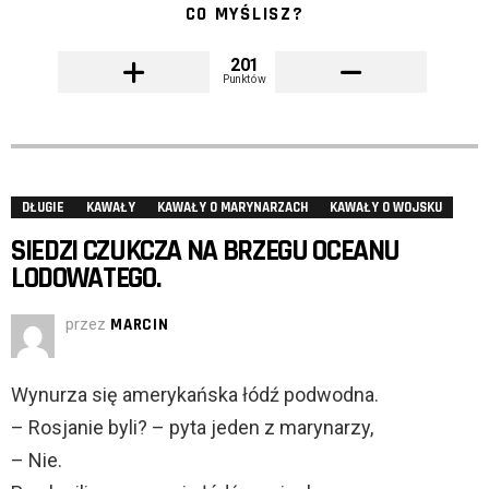
CO MYŚLISZ?
201
Punktów
DŁUGIE
KAWAŁY
KAWAŁY O MARYNARZACH
KAWAŁY O WOJSKU
SIEDZI CZUKCZA NA BRZEGU OCEANU
LODOWATEGO.
przez
MARCIN
Wynurza się amerykańska łódź podwodna.
– Rosjanie byli? – pyta jeden z marynarzy,
– Nie.