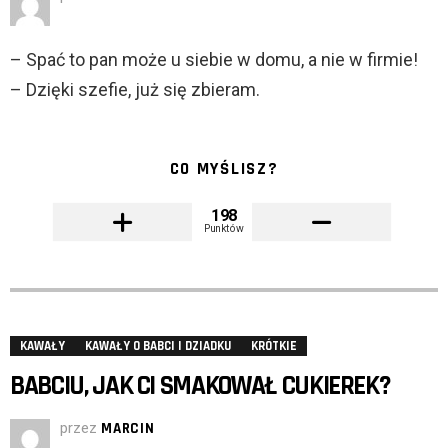
– Spać to pan może u siebie w domu, a nie w firmie!
– Dzięki szefie, już się zbieram.
CO MYŚLISZ?
198
Punktów
KAWAŁY
KAWAŁY O BABCI I DZIADKU
KRÓTKIE
BABCIU, JAK CI SMAKOWAŁ CUKIEREK?
przez
MARCIN