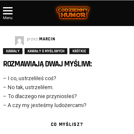
Menu
przez
MARCIN
,
,
KAWAŁY
KAWAŁY O MYŚLIWYCH
KRÓTKIE
ROZMAWIAJĄ DWAJ MYŚLIWI:
– I co, ustrzeliłeś coś?
– No tak, ustrzeliłem.
– To dlaczego nie przyniosłeś?
– A czy my jesteśmy ludożercami?
CO MYŚLISZ?