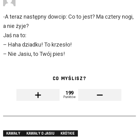
-A teraz następny dowcip: Co to jest? Ma cztery nogi,
a nie żyje?
Jaś na to:
– Haha dziadku! To krzesło!
– Nie Jasiu, to Twój pies!
CO MYŚLISZ?
199
Punktów
KAWAŁY
KAWAŁY O JASIU
KRÓTKIE