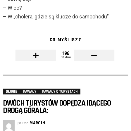
– W co?
– W „cholera, gdzie są klucze do samochodu”
CO MYŚLISZ?
196
Punktów
DŁUGIE
KAWAŁY
KAWAŁY O TURYSTACH
DWÓCH TURYSTÓW DOPĘDZA IDĄCEGO
DROGĄ GÓRALA:
przez
MARCIN