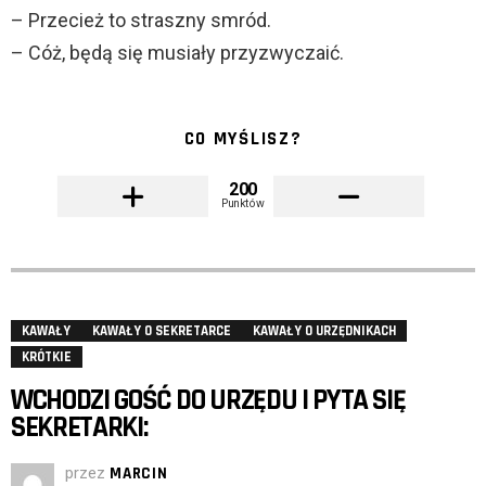
– Przecież to straszny smród.
– Cóż, będą się musiały przyzwyczaić.
CO MYŚLISZ?
200
Punktów
KAWAŁY
KAWAŁY O SEKRETARCE
KAWAŁY O URZĘDNIKACH
KRÓTKIE
WCHODZI GOŚĆ DO URZĘDU I PYTA SIĘ
SEKRETARKI:
przez
MARCIN