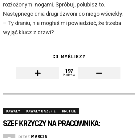
rozłożonymi nogami. Spróbuj, polubisz to.
Następnego dnia drugi dzwoni do niego wściekły:
– Ty draniu, nie mogłeś mi powiedzieć, że trzeba
wyjąć klucz z drzwi?
CO MYŚLISZ?
197
Punktów
KAWAŁY
KAWAŁY O SZEFIE
KRÓTKIE
SZEF KRZYCZY NA PRACOWNIKA:
przez
MARCIN