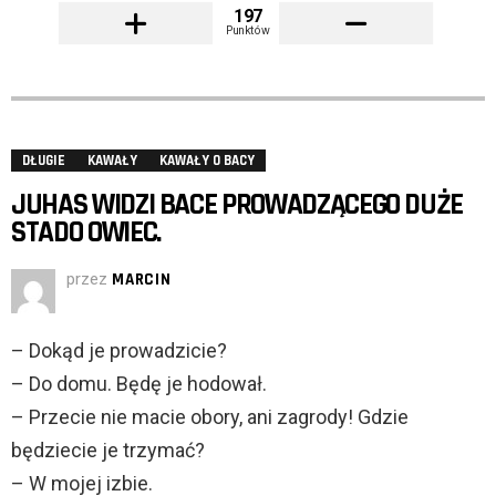
197
Punktów
DŁUGIE
KAWAŁY
KAWAŁY O BACY
JUHAS WIDZI BACE PROWADZĄCEGO DUŻE
STADO OWIEC.
przez
MARCIN
– Dokąd je prowadzicie?
– Do domu. Będę je hodował.
– Przecie nie macie obory, ani zagrody! Gdzie
będziecie je trzymać?
– W mojej izbie.