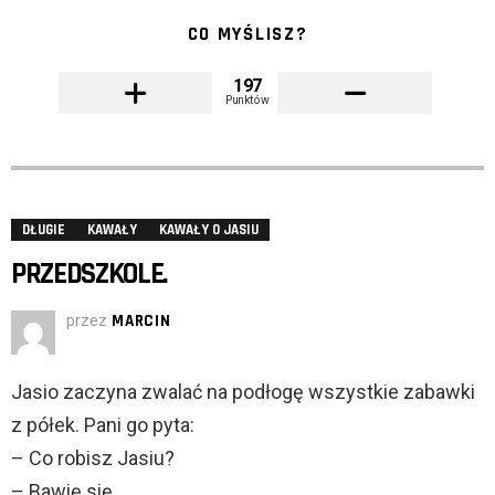
CO MYŚLISZ?
197
Punktów
DŁUGIE
KAWAŁY
KAWAŁY O JASIU
PRZEDSZKOLE.
przez
MARCIN
Jasio zaczyna zwalać na podłogę wszystkie zabawki
z półek. Pani go pyta:
– Co robisz Jasiu?
– Bawię się.