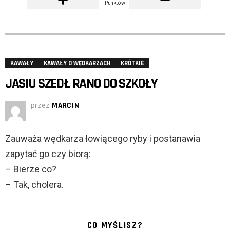
Punktów
KAWAŁY
KAWAŁY O WĘDKARZACH
KRÓTKIE
JASIU SZEDŁ RANO DO SZKOŁY
przez
MARCIN
Zauważa wędkarza łowiącego ryby i postanawia
zapytać go czy biorą:
– Bierze co?
– Tak, cholera.
CO MYŚLISZ?