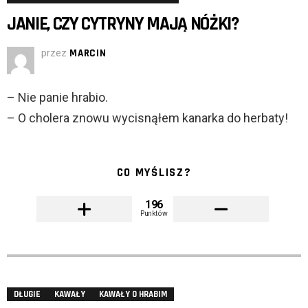
JANIE, CZY CYTRYNY MAJĄ NÓŻKI?
przez
MARCIN
– Nie panie hrabio.
– O cholera znowu wycisnąłem kanarka do herbaty!
CO MYŚLISZ?
196
Punktów
DŁUGIE
KAWAŁY
KAWAŁY O HRABIM