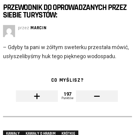
PRZEWODNIK DO OPROWADZANYCH PRZEZ
SIEBIE TURYSTÓW:
przez
MARCIN
– Gdyby ta pani w żółtym sweterku przestała mówić,
usłyszelibyśmy huk tego pięknego wodospadu.
CO MYŚLISZ?
197
Punktów
KAWAŁY
KAWAŁY O HRABIM
KRÓTKIE