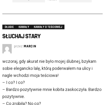
DŁUGIE
KAWAŁY
KAWAŁY O TEŚCIOWEJ
SŁUCHAJ STARY
przez
MARCIN
wczoraj, gdy akurat nie było mojej ślubnej, bzykam
sobie elegancko lalę, którą poderwałem na ulicy i
nagle wchodzi moja teściowa!
– I co? I co?
– Bardzo pozytywnie mnie kobita zaskoczyła. Bardzo
pozytywnie.
– Co zrobiła? No co?