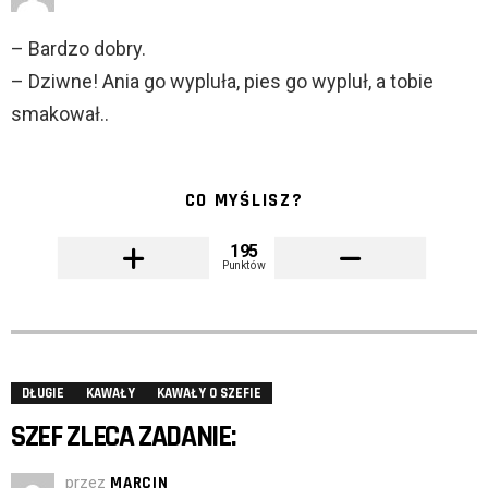
– Bardzo dobry.
– Dziwne! Ania go wypluła, pies go wypluł, a tobie
smakował..
CO MYŚLISZ?
195
Punktów
DŁUGIE
KAWAŁY
KAWAŁY O SZEFIE
SZEF ZLECA ZADANIE:
przez
MARCIN