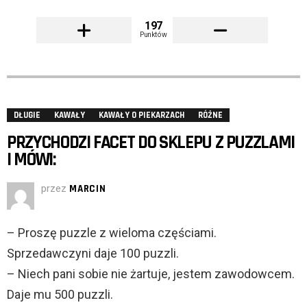
197
Punktów
DŁUGIE
KAWAŁY
KAWAŁY O PIEKARZACH
RÓŻNE
PRZYCHODZI FACET DO SKLEPU Z PUZZLAMI
I MÓWI:
przez
MARCIN
– Proszę puzzle z wieloma częściami.
Sprzedawczyni daje 100 puzzli.
– Niech pani sobie nie żartuje, jestem zawodowcem.
Daje mu 500 puzzli.