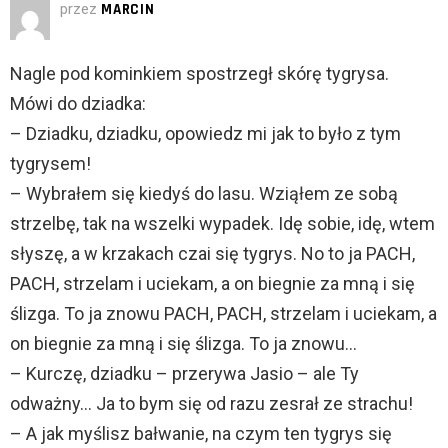
przez
MARCIN
Nagle pod kominkiem spostrzegł skórę tygrysa.
Mówi do dziadka:
– Dziadku, dziadku, opowiedz mi jak to było z tym
tygrysem!
– Wybrałem się kiedyś do lasu. Wziąłem ze sobą
strzelbę, tak na wszelki wypadek. Idę sobie, idę, wtem
słyszę, a w krzakach czai się tygrys. No to ja PACH,
PACH, strzelam i uciekam, a on biegnie za mną i się
ślizga. To ja znowu PACH, PACH, strzelam i uciekam, a
on biegnie za mną i się ślizga. To ja znowu…
– Kurczę, dziadku – przerywa Jasio – ale Ty
odważny… Ja to bym się od razu zesrał ze strachu!
– A jak myślisz bałwanie, na czym ten tygrys się