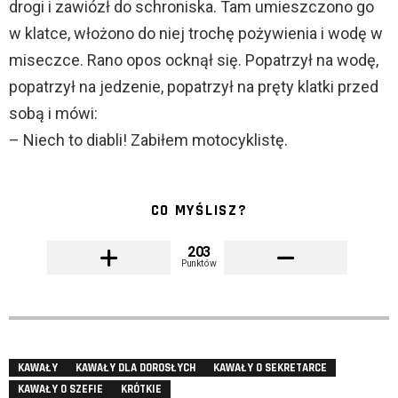
drogi i zawiózł do schroniska. Tam umieszczono go
w klatce, włożono do niej trochę pożywienia i wodę w
miseczce. Rano opos ocknął się. Popatrzył na wodę,
popatrzył na jedzenie, popatrzył na pręty klatki przed
sobą i mówi:
– Niech to diabli! Zabiłem motocyklistę.
CO MYŚLISZ?
203
Punktów
KAWAŁY
KAWAŁY DLA DOROSŁYCH
KAWAŁY O SEKRETARCE
KAWAŁY O SZEFIE
KRÓTKIE