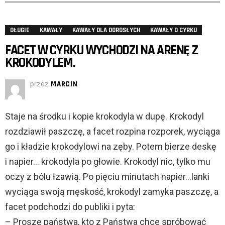
DŁUGIE
KAWAŁY
KAWAŁY DLA DOROSŁYCH
KAWAŁY O CYRKU
FACET W CYRKU WYCHODZI NA ARENĘ Z
KROKODYLEM.
przez
MARCIN
Staje na środku i kopie krokodyla w dupę. Krokodyl
rozdziawił paszczę, a facet rozpina rozporek, wyciąga
go i kładzie krokodylowi na zęby. Potem bierze deskę
i napier… krokodyla po głowie. Krokodyl nic, tylko mu
oczy z bólu łzawią. Po pięciu minutach napier…lanki
wyciąga swoją męskość, krokodyl zamyka paszczę, a
facet podchodzi do publiki i pyta:
– Proszę państwa, kto z Państwa chce spróbować