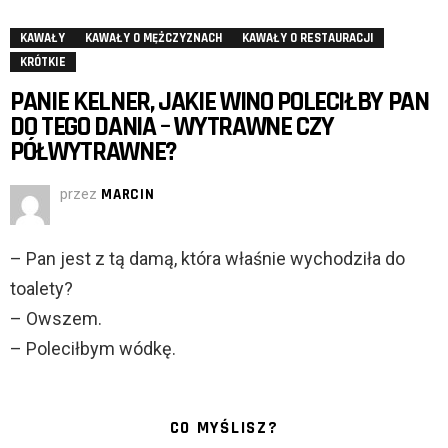
KAWAŁY
KAWAŁY O MĘŻCZYZNACH
KAWAŁY O RESTAURACJI
KRÓTKIE
PANIE KELNER, JAKIE WINO POLECIŁBY PAN
DO TEGO DANIA – WYTRAWNE CZY
PÓŁWYTRAWNE?
przez
MARCIN
– Pan jest z tą damą, która właśnie wychodziła do
toalety?
– Owszem.
– Poleciłbym wódkę.
CO MYŚLISZ?