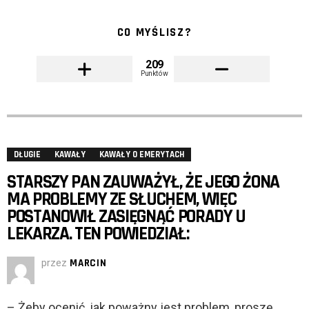
CO MYŚLISZ?
209
Punktów
DŁUGIE
KAWAŁY
KAWAŁY O EMERYTACH
STARSZY PAN ZAUWAŻYŁ, ŻE JEGO ŻONA
MA PROBLEMY ZE SŁUCHEM, WIĘC
POSTANOWIŁ ZASIĘGNĄĆ PORADY U
LEKARZA. TEN POWIEDZIAŁ:
przez
MARCIN
– Żeby ocenić, jak poważny jest problem, proszę