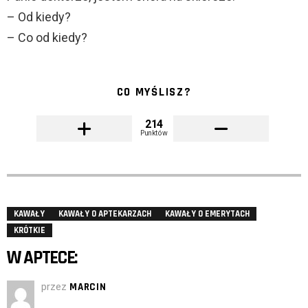
– Od kiedy?
– Co od kiedy?
CO MYŚLISZ?
214
Punktów
KAWAŁY
KAWAŁY O APTEKARZACH
KAWAŁY O EMERYTACH
KRÓTKIE
W APTECE:
przez
MARCIN