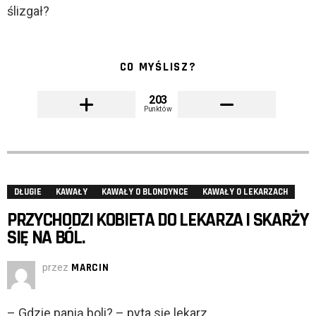
ślizgał?
CO MYŚLISZ?
203
Punktów
DŁUGIE
KAWAŁY
KAWAŁY O BLONDYNCE
KAWAŁY O LEKARZACH
PRZYCHODZI KOBIETA DO LEKARZA I SKARŻY
SIĘ NA BÓL.
przez
MARCIN
– Gdzie panią boli? – pyta się lekarz.