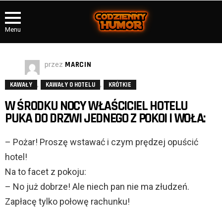
Menu
przez
MARCIN
,
,
KAWAŁY
KAWAŁY O HOTELU
KRÓTKIE
W ŚRODKU NOCY WŁAŚCICIEL HOTELU
PUKA DO DRZWI JEDNEGO Z POKOI I WOŁA:
– Pożar! Proszę wstawać i czym prędzej opuścić
hotel!
Na to facet z pokoju:
– No już dobrze! Ale niech pan nie ma złudzeń.
Zapłacę tylko połowę rachunku!