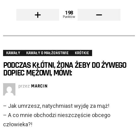
198
Punktów
KAWAŁY
KAWAŁY O MAŁŻEŃSTWIE
KRÓTKIE
PODCZAS KŁÓTNI, ŻONA ŻEBY DO ŻYWEGO
DOPIEC MĘŻOWI, MÓWI:
przez
MARCIN
– Jak umrzesz, natychmiast wyjdę za mąż!
– A co mnie obchodzi nieszczęście obcego
człowieka?!