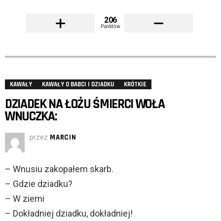
206
Punktów
KAWAŁY
KAWAŁY O BABCI I DZIADKU
KRÓTKIE
DZIADEK NA ŁOŻU ŚMIERCI WOŁA
WNUCZKA:
przez
MARCIN
– Wnusiu zakopałem skarb.
– Gdzie dziadku?
– W ziemi
– Dokładniej dziadku, dokładniej!