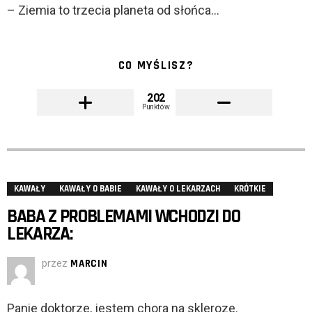
– Ziemia to trzecia planeta od słońca…
CO MYŚLISZ?
202
Punktów
KAWAŁY
KAWAŁY O BABIE
KAWAŁY O LEKARZACH
KRÓTKIE
BABA Z PROBLEMAMI WCHODZI DO
LEKARZA:
przez
MARCIN
Panie doktorze, jestem chora na skleroze.