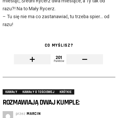
miesiąc, Średni Rycerz dwa miesiące, a Ty tak od
razu?! Na to Mały Rycerz.
– Tu się nie ma co zastanawiać, tu trzeba spier… od
razu!
CO MYŚLISZ?
201
Punktów
KAWAŁY
KAWAŁY O TEŚCIOWEJ
KRÓTKIE
ROZMAWIAJĄ DWAJ KUMPLE:
przez
MARCIN