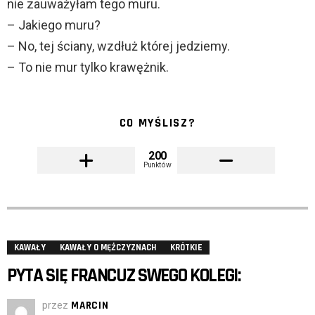
nie zauważyłam tego muru.
– Jakiego muru?
– No, tej ściany, wzdłuż której jedziemy.
– To nie mur tylko krawężnik.
CO MYŚLISZ?
200
Punktów
KAWAŁY
KAWAŁY O MĘŻCZYZNACH
KRÓTKIE
PYTA SIĘ FRANCUZ SWEGO KOLEGI:
przez
MARCIN