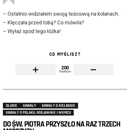
– Ostatnio widziałem swoją teściową na kolanach.
– Klęczała przed tobą? Co mówiła?
– Wyłaź spod tego łóżka!
CO MYŚLISZ?
200
Punktów
DŁUGIE
KAWAŁY
KAWAŁY O KIEŁBASIE
KAWAŁY O POLAKU, ROSJANINIE I NIEMCU
DO ŚW. PIOTRA PRZYSZŁO NA RAZ TRZECH