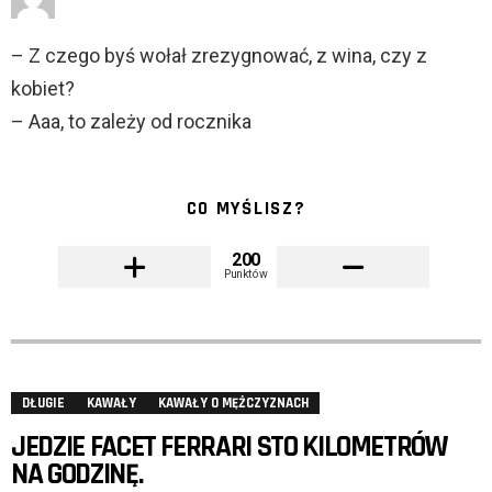
– Z czego byś wołał zrezygnować, z wina, czy z
kobiet?
– Aaa, to zależy od rocznika
CO MYŚLISZ?
200
Punktów
DŁUGIE
KAWAŁY
KAWAŁY O MĘŻCZYZNACH
JEDZIE FACET FERRARI STO KILOMETRÓW
NA GODZINĘ.