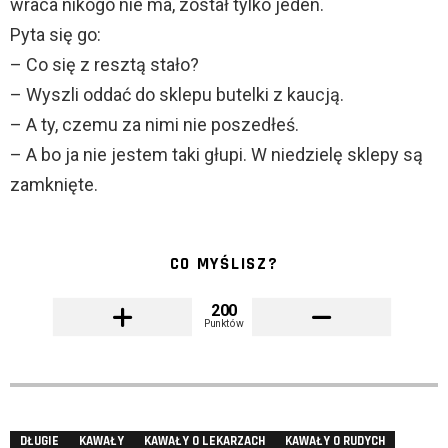
wraca nikogo nie ma, został tylko jeden.
Pyta się go:
– Co się z resztą stało?
– Wyszli oddać do sklepu butelki z kaucją.
– A ty, czemu za nimi nie poszedłeś.
– A bo ja nie jestem taki głupi. W niedzielę sklepy są
zamknięte.
CO MYŚLISZ?
200
Punktów
DŁUGIE
KAWAŁY
KAWAŁY O LEKARZACH
KAWAŁY O RUDYCH