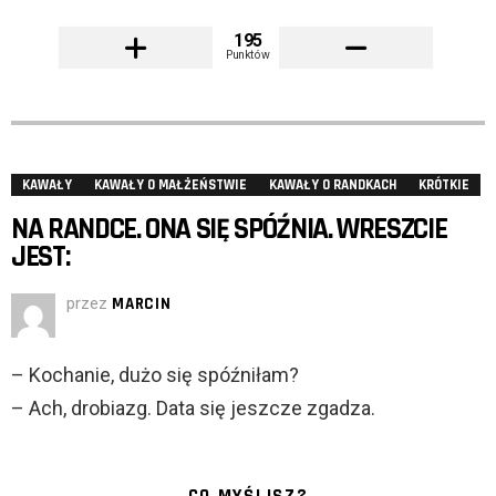
195
Punktów
KAWAŁY
KAWAŁY O MAŁŻEŃSTWIE
KAWAŁY O RANDKACH
KRÓTKIE
NA RANDCE. ONA SIĘ SPÓŹNIA. WRESZCIE
JEST:
przez
MARCIN
– Kochanie, dużo się spóźniłam?
– Ach, drobiazg. Data się jeszcze zgadza.