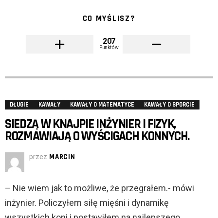
CO MYŚLISZ?
207
Punktów
DŁUGIE
KAWAŁY
KAWAŁY O MATEMATYCE
KAWAŁY O SPORCIE
SIEDZĄ W KNAJPIE INŻYNIER I FIZYK,
ROZMAWIAJĄ O WYŚCIGACH KONNYCH.
przez
MARCIN
– Nie wiem jak to możliwe, że przegrałem.- mówi
inżynier. Policzyłem siłę mięśni i dynamikę
wszystkich koni i postawiłem na najlepszego.