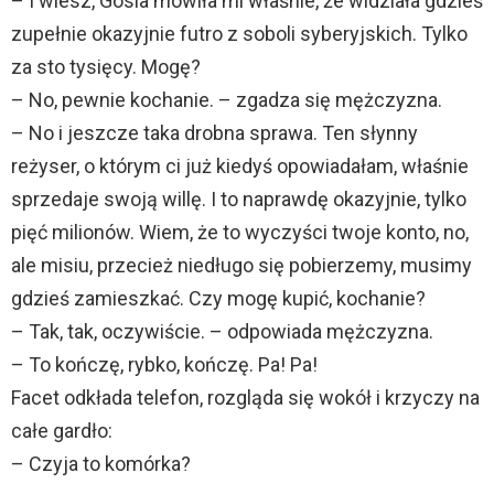
– I wiesz, Gosia mówiła mi właśnie, że widziała gdzieś
zupełnie okazyjnie futro z soboli syberyjskich. Tylko
za sto tysięcy. Mogę?
– No, pewnie kochanie. – zgadza się mężczyzna.
– No i jeszcze taka drobna sprawa. Ten słynny
reżyser, o którym ci już kiedyś opowiadałam, właśnie
sprzedaje swoją willę. I to naprawdę okazyjnie, tylko
pięć milionów. Wiem, że to wyczyści twoje konto, no,
ale misiu, przecież niedługo się pobierzemy, musimy
gdzieś zamieszkać. Czy mogę kupić, kochanie?
– Tak, tak, oczywiście. – odpowiada mężczyzna.
– To kończę, rybko, kończę. Pa! Pa!
Facet odkłada telefon, rozgląda się wokół i krzyczy na
całe gardło:
– Czyja to komórka?