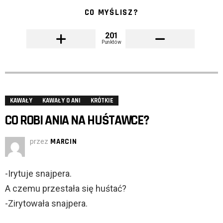
CO MYŚLISZ?
201
Punktów
KAWAŁY
KAWAŁY O ANI
KRÓTKIE
CO ROBI ANIA NA HUŚTAWCE?
przez
MARCIN
-Irytuje snajpera.
A czemu przestała się huśtać?
-Zirytowała snajpera.