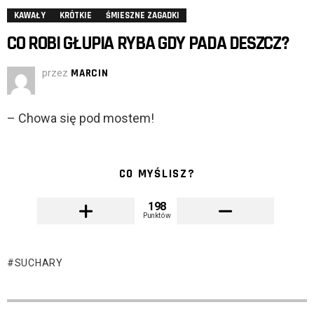
KAWAŁY
KRÓTKIE
ŚMIESZNE ZAGADKI
CO ROBI GŁUPIA RYBA GDY PADA DESZCZ?
przez
MARCIN
– Chowa się pod mostem!
CO MYŚLISZ?
198
Punktów
SUCHARY