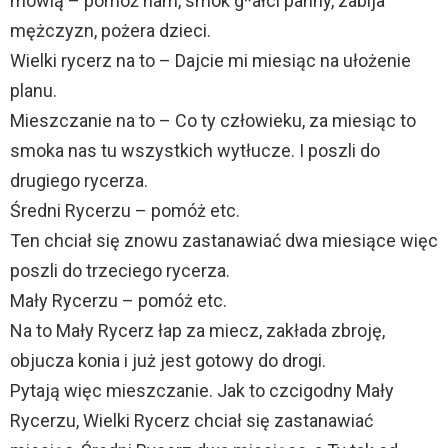
mówią – pomóż nam, smok g*ałci panny, zabija
mężczyzn, pożera dzieci.
Wielki rycerz na to – Dajcie mi miesiąc na ułożenie
planu.
Mieszczanie na to – Co ty człowieku, za miesiąc to
smoka nas tu wszystkich wytłucze. I poszli do
drugiego rycerza.
Średni Rycerzu – pomóż etc.
Ten chciał się znowu zastanawiać dwa miesiące więc
poszli do trzeciego rycerza.
Mały Rycerzu – pomóż etc.
Na to Mały Rycerz łap za miecz, zakłada zbroję,
objucza konia i już jest gotowy do drogi.
Pytają więc mieszczanie. Jak to czcigodny Mały
Rycerzu, Wielki Rycerz chciał się zastanawiać