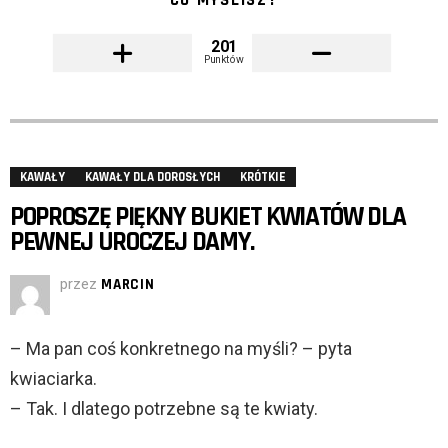
CO MYŚLISZ?
201
Punktów
KAWAŁY
KAWAŁY DLA DOROSŁYCH
KRÓTKIE
POPROSZĘ PIĘKNY BUKIET KWIATÓW DLA
PEWNEJ UROCZEJ DAMY.
przez
MARCIN
– Ma pan coś konkretnego na myśli? – pyta
kwiaciarka.
– Tak. I dlatego potrzebne są te kwiaty.