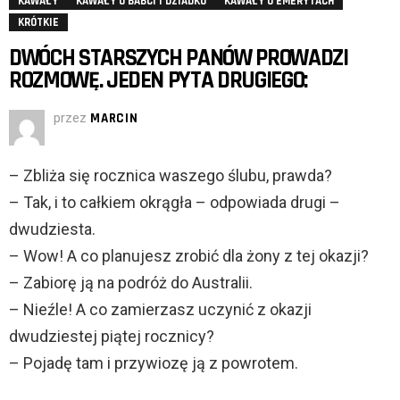
KAWAŁY
KAWAŁY O BABCI I DZIADKU
KAWAŁY O EMERYTACH
KRÓTKIE
DWÓCH STARSZYCH PANÓW PROWADZI
ROZMOWĘ. JEDEN PYTA DRUGIEGO:
przez
MARCIN
– Zbliża się rocznica waszego ślubu, prawda?
– Tak, i to całkiem okrągła – odpowiada drugi –
dwudziesta.
– Wow! A co planujesz zrobić dla żony z tej okazji?
– Zabiorę ją na podróż do Australii.
– Nieźle! A co zamierzasz uczynić z okazji
dwudziestej piątej rocznicy?
– Pojadę tam i przywiozę ją z powrotem.