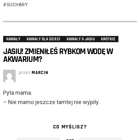
SUCHARY
KAWAŁY
KAWAŁY DLA DZIECI
KAWAŁY O JASIU
KRÓTKIE
JASIU! ZMIENIŁEŚ RYBKOM WODĘ W
AKWARIUM?
przez
MARCIN
Pyta mama.
– Nie mamo jeszcze tamtej nie wypiły.
CO MYŚLISZ?