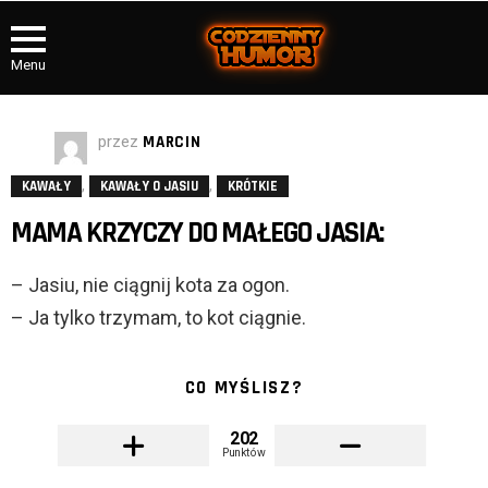
Menu
przez
MARCIN
,
,
KAWAŁY
KAWAŁY O JASIU
KRÓTKIE
MAMA KRZYCZY DO MAŁEGO JASIA:
– Jasiu, nie ciągnij kota za ogon.
– Ja tylko trzymam, to kot ciągnie.
CO MYŚLISZ?
202
Punktów