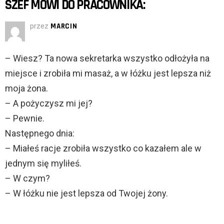
SZEF MÓWI DO PRACOWNIKA:
przez
MARCIN
– Wiesz? Ta nowa sekretarka wszystko odłożyła na
miejsce i zrobiła mi masaż, a w łóżku jest lepsza niż
moja żona.
– A pożyczysz mi jej?
– Pewnie.
Następnego dnia:
– Miałeś racje zrobiła wszystko co kazałem ale w
jednym się myliłeś.
– W czym?
– W łóżku nie jest lepsza od Twojej żony.