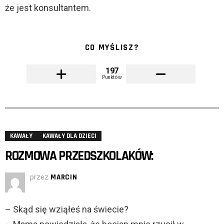
że jest konsultantem.
CO MYŚLISZ?
197
Punktów
KAWAŁY
KAWAŁY DLA DZIECI
ROZMOWA PRZEDSZKOLAKÓW:
przez
MARCIN
– Skąd się wziąłeś na świecie?