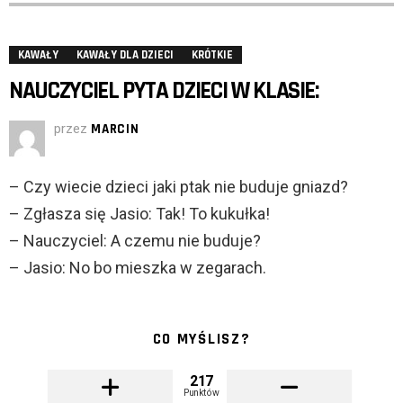
KAWAŁY
KAWAŁY DLA DZIECI
KRÓTKIE
NAUCZYCIEL PYTA DZIECI W KLASIE:
przez
MARCIN
– Czy wiecie dzieci jaki ptak nie buduje gniazd?
– Zgłasza się Jasio: Tak! To kukułka!
– Nauczyciel: A czemu nie buduje?
– Jasio: No bo mieszka w zegarach.
CO MYŚLISZ?
217
Punktów