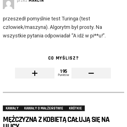
przez
MARCIN
przeszedł pomyślnie test Turinga (test
człowiek/maszyna). Algorytm był prosty. Na
wszystkie pytania odpowiadał “A idź w pi**u!”.
CO MYŚLISZ?
195
Punktów
KAWAŁY
KAWAŁY O MAŁŻEŃSTWIE
KRÓTKIE
MĘŻCZYZNA Z KOBIETĄ CAŁUJĄ SIĘ NA
ULICY.