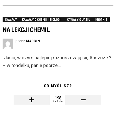
KAWAŁY
KAWAŁY O CHEMII I BIOLOGII
KAWAŁY O JASIU
KRÓTKIE
NA LEKCJI CHEMII..
przez
MARCIN
-Jasiu, w czym najlepiej rozpuszczają się tłuszcze ?
– w rondelku, panie psorze…
CO MYŚLISZ?
198
Punktów