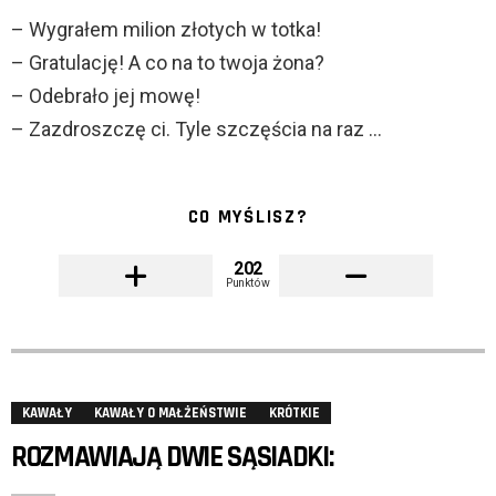
– Wygrałem milion złotych w totka!
– Gratulację! A co na to twoja żona?
– Odebrało jej mowę!
– Zazdroszczę ci. Tyle szczęścia na raz …
CO MYŚLISZ?
202
Punktów
KAWAŁY
KAWAŁY O MAŁŻEŃSTWIE
KRÓTKIE
ROZMAWIAJĄ DWIE SĄSIADKI: