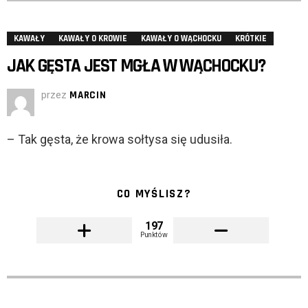
KAWAŁY
KAWAŁY O KROWIE
KAWAŁY O WĄCHOCKU
KRÓTKIE
JAK GĘSTA JEST MGŁA W WĄCHOCKU?
przez
MARCIN
– Tak gęsta, że krowa sołtysa się udusiła.
CO MYŚLISZ?
197
Punktów