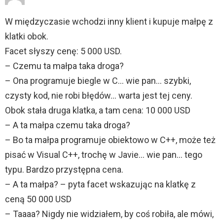
W międzyczasie wchodzi inny klient i kupuje małpę z
klatki obok.
Facet słyszy cenę: 5 000 USD.
– Czemu ta małpa taka droga?
– Ona programuje biegle w C… wie pan… szybki,
czysty kod, nie robi błędów… warta jest tej ceny.
Obok stała druga klatka, a tam cena: 10 000 USD
– A ta małpa czemu taka droga?
– Bo ta małpa programuje obiektowo w C++, może też
pisać w Visual C++, trochę w Javie… wie pan… tego
typu. Bardzo przystępna cena.
– A ta małpa? – pyta facet wskazując na klatkę z
ceną 50 000 USD
– Taaaa? Nigdy nie widziałem, by coś robiła, ale mówi,