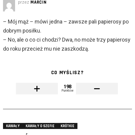
przez
MARCIN
– Mój mąż – mówi jedna – zawsze pali papierosy po
dobrym posiłku.
– No, ale o co ci chodzi? Dwa, no może trzy papierosy
do roku przecież mu nie zaszkodzą.
CO MYŚLISZ?
198
Punktów
KAWAŁY
KAWAŁY O SZEFIE
KRÓTKIE