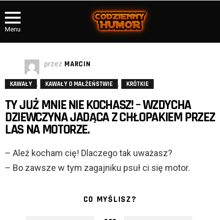
Menu
przez
MARCIN
,
,
KAWAŁY
KAWAŁY O MAŁŻEŃSTWIE
KRÓTKIE
TY JUŻ MNIE NIE KOCHASZ! – WZDYCHA
DZIEWCZYNA JADĄCA Z CHŁOPAKIEM PRZEZ
LAS NA MOTORZE.
– Ależ kocham cię! Dlaczego tak uważasz?
– Bo zawsze w tym zagajniku psuł ci się motor.
CO MYŚLISZ?