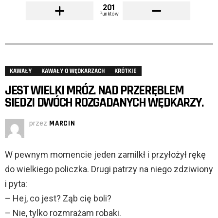
201
Punktów
KAWAŁY
KAWAŁY O WĘDKARZACH
KRÓTKIE
JEST WIELKI MRÓZ. NAD PRZERĘBLEM
SIEDZI DWÓCH ROZGADANYCH WĘDKARZY.
przez
MARCIN
W pewnym momencie jeden zamilkł i przyłożył rękę
do wielkiego policzka. Drugi patrzy na niego zdziwiony
i pyta:
– Hej, co jest? Ząb cię boli?
– Nie, tylko rozmrażam robaki.