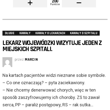
200
Punktów
DŁUGIE
KAWAŁY
KAWAŁY O LEKARZACH
KAWAŁY O SZPITALU
LEKARZ WOJEWÓDZKI WIZYTUJE JEDEN Z
MIEJSKICH SZPITALI.
przez
MARCIN
Na kartach pacjentów widzi nieznane sobie symbole.
– Co one oznaczają? – pyta zaciekawiony.
– Nie chcemy denerwować chorych, więc w ten
sposób zaszyfrowujemy ich choroby. ZS to zawał
serca, PP – paraliż postępowy, RS – rak sutka…