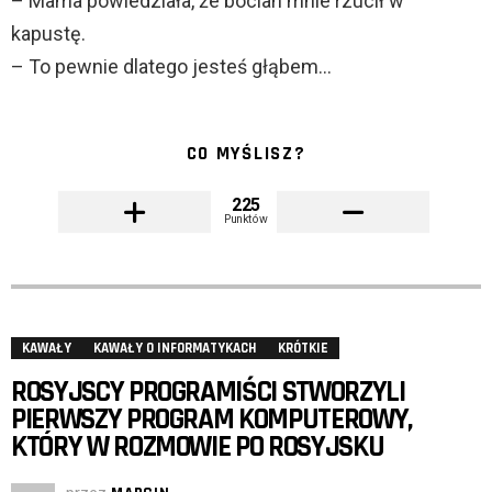
– Mama powiedziała, że bocian mnie rzucił w
kapustę.
– To pewnie dlatego jesteś głąbem…
CO MYŚLISZ?
225
Punktów
KAWAŁY
KAWAŁY O INFORMATYKACH
KRÓTKIE
ROSYJSCY PROGRAMIŚCI STWORZYLI
PIERWSZY PROGRAM KOMPUTEROWY,
KTÓRY W ROZMOWIE PO ROSYJSKU