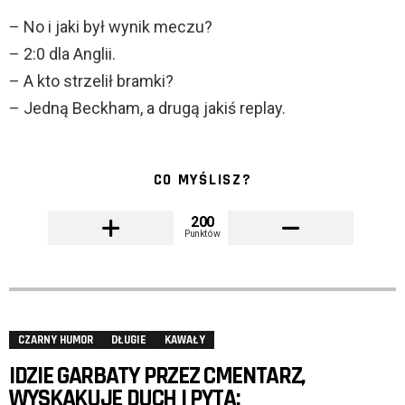
– No i jaki był wynik meczu?
– 2:0 dla Anglii.
– A kto strzelił bramki?
– Jedną Beckham, a drugą jakiś replay.
CO MYŚLISZ?
200
Punktów
CZARNY HUMOR
DŁUGIE
KAWAŁY
IDZIE GARBATY PRZEZ CMENTARZ,
WYSKAKUJE DUCH I PYTA: