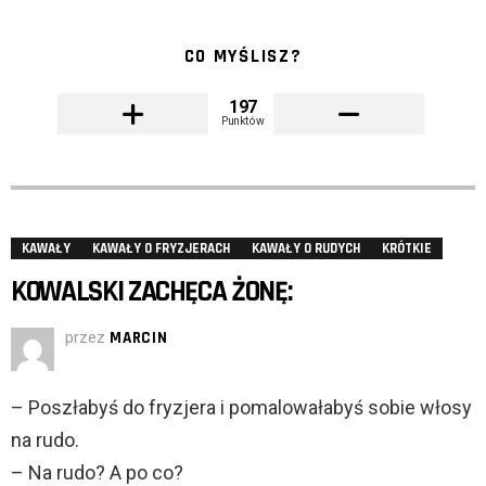
CO MYŚLISZ?
197
Punktów
KAWAŁY
KAWAŁY O FRYZJERACH
KAWAŁY O RUDYCH
KRÓTKIE
KOWALSKI ZACHĘCA ŻONĘ:
przez
MARCIN
– Poszłabyś do fryzjera i pomalowałabyś sobie włosy
na rudo.
– Na rudo? A po co?