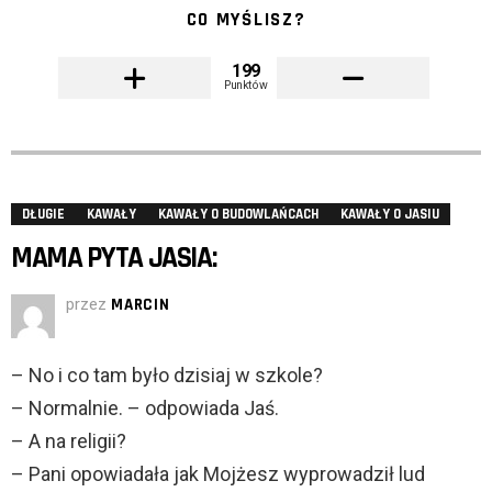
CO MYŚLISZ?
199
Punktów
DŁUGIE
KAWAŁY
KAWAŁY O BUDOWLAŃCACH
KAWAŁY O JASIU
MAMA PYTA JASIA:
przez
MARCIN
– No i co tam było dzisiaj w szkole?
– Normalnie. – odpowiada Jaś.
– A na religii?
– Pani opowiadała jak Mojżesz wyprowadził lud