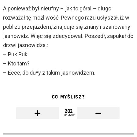
A ponieważ był nieufny – jak to góral – długo
rozważał tę możliwość. Pewnego razu usłyszał, iż w
pobliżu przejazdem, znajduje się znany i szanowany
jasnowidz. Więc się zdecydował. Poszedł, zapukał do
drzwi jasnowidza.:
– Puk Puk.
– Kto tam?
– Eeee, do du*y z takim jasnowidzem.
CO MYŚLISZ?
202
Punktów