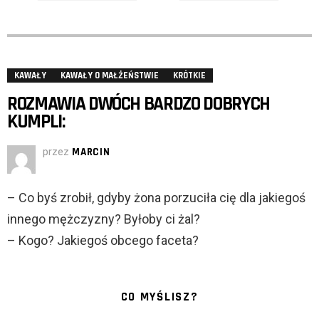
KAWAŁY
KAWAŁY O MAŁŻEŃSTWIE
KRÓTKIE
ROZMAWIA DWÓCH BARDZO DOBRYCH
KUMPLI:
przez
MARCIN
– Co byś zrobił, gdyby żona porzuciła cię dla jakiegoś
innego mężczyzny? Byłoby ci żal?
– Kogo? Jakiegoś obcego faceta?
CO MYŚLISZ?