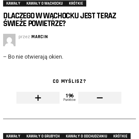
KAWAŁY
KAWAŁY O WĄCHOCKU
KRÓTKIE
DLACZEGO W WĄCHOCKU JEST TERAZ
ŚWIEŻE POWIETRZE?
przez
MARCIN
– Bo nie otwierają okien.
CO MYŚLISZ?
196
Punktów
KAWAŁY
KAWAŁY O GRUBYCH
KAWAŁY O ODCHUDZANIU
KRÓTKIE