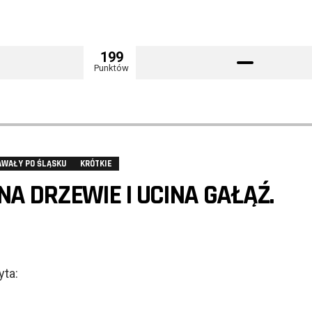
199
Punktów
AWAŁY PO ŚLĄSKU
KRÓTKIE
NA DRZEWIE I UCINA GAŁĄŹ.
yta: