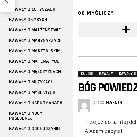
KAWAŁY O ŁOTYSZACH
CO MYŚLISZ?
KAWAŁY O ŁYSYCH
KAWAŁY O MAŁŻEŃSTWIE
KAWAŁY O MARYNARZACH
KAWAŁY O MASZTALSKIM
KAWAŁY O MATEMATYCE
KAWAŁY O MĘŻCZYZNACH
DŁUGIE
KAWAŁY
KAWAŁY O 
KAWAŁY O MUZYKACH
BÓG POWIEDZ
KAWAŁY O MYŚLIWYCH
przez
MARCIN
KAWAŁY O NARKOMANACH
KAWAŁY O NOCY
POŚLUBNEJ
– Zejdź do tamtej dol
KAWAŁY O ODCHUDZANIU
A Adam zapytał: