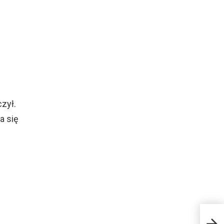
zył.
a się
Z cze