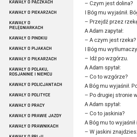
KAWAŁY O PĄCZKACH
– Czym jest dolina?
KAWAŁY O PIEKARZACH
I Bóg mu wyjaśnił. Bó
– Przejdź przez rzek
KAWAŁY O
PIELĘGNIARKACH
A Adam zapytał:
KAWAŁY O PINOKIU
– A czym jest rzeka?
KAWAŁY O PIJAKACH
I Bóg mu wytłumaczył
– Idź po wzgórzu.
KAWAŁY O PIŁKARZACH
A Adam spytał:
KAWAŁY O POLAKU,
ROSJANINIE I NIEMCU
– Co to wzgórze?
KAWAŁY O POLICJANTACH
A Bóg mu wyjaśnił. 
KAWAŁY O POLITYCE
– Po drugiej stronie 
A Adam spytał:
KAWAŁY O PRACY
– Co to jaskinia?
KAWAŁY O PRAWIE JAZDY
A Bóg mu to wyjaśnił 
KAWAŁY O PRAWNIKACH
– W jaskini znajdzies
KAWAŁY O PRL-U