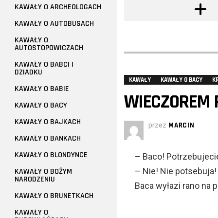
KAWAŁY O ARCHEOLOGACH
KAWAŁY O AUTOBUSACH
KAWAŁY O
AUTOSTOPOWICZACH
KAWAŁY O BABCI I
DZIADKU
KAWAŁY
KAWAŁY O BACY
K
KAWAŁY O BABIE
WIECZOREM 
KAWAŁY O BACY
KAWAŁY O BAJKACH
przez
MARCIN
KAWAŁY O BANKACH
KAWAŁY O BLONDYNCE
– Baco! Potrzebujeci
– Nie! Nie potsebuja!
KAWAŁY O BOŻYM
NARODZENIU
Baca wyłazi rano na 
KAWAŁY O BRUNETKACH
KAWAŁY O