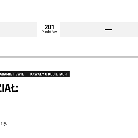
201
Punktów
ADAMIE I EWIE
KAWAŁY O KOBIETACH
IAŁ:
iny.