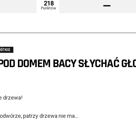
218
Punktów
RÓTKIE
POD DOMEM BACY SŁYCHAĆ GŁO
e drzewa!
podwórze, patrzy drzewa nie ma…