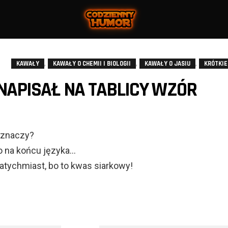
,
,
,
KAWAŁY
KAWAŁY O CHEMII I BIOLOGII
KAWAŁY O JASIU
KRÓTKIE
NAPISAŁ NA TABLICY WZÓR
oznaczy?
to na końcu języka…
natychmiast, bo to kwas siarkowy!