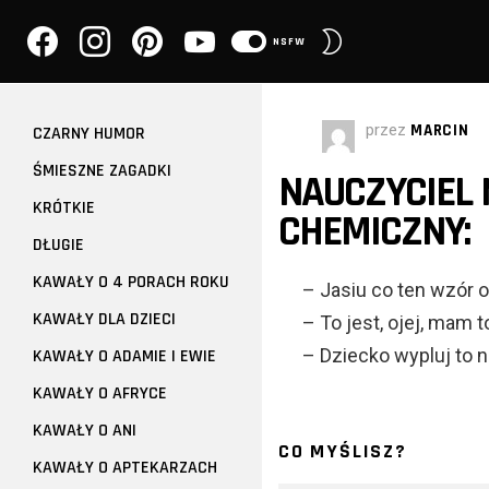
facebook
instagram
pinterest
youtube
PRZEŁĄCZ
NSFW
SKÓRKĘ
przez
MARCIN
CZARNY HUMOR
ŚMIESZNE ZAGADKI
NAUCZYCIEL 
KRÓTKIE
CHEMICZNY:
DŁUGIE
KAWAŁY O 4 PORACH ROKU
– Jasiu co ten wzór 
KAWAŁY DLA DZIECI
– To jest, ojej, mam 
– Dziecko wypluj to 
KAWAŁY O ADAMIE I EWIE
KAWAŁY O AFRYCE
KAWAŁY O ANI
CO MYŚLISZ?
KAWAŁY O APTEKARZACH