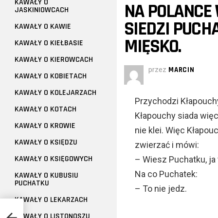
KAWAŁY O
NA POLANCE
JASKINIOWCACH
SIEDZI PUCHA
KAWAŁY O KAWIE
MIĘSKO.
KAWAŁY O KIEŁBASIE
KAWAŁY O KIEROWCACH
przez
MARCIN
KAWAŁY O KOBIETACH
KAWAŁY O KOLEJARZACH
Przychodzi Kłapouchy
KAWAŁY O KOTACH
Kłapouchy siada więc 
KAWAŁY O KROWIE
nie klei. Więc Kłapou
KAWAŁY O KSIĘDZU
zwierzać i mówi:
KAWAŁY O KSIĘGOWYCH
– Wiesz Puchatku, ja 
Na co Puchatek:
KAWAŁY O KUBUSIU
PUCHATKU
– To nie jedz.
KAWAŁY O LEKARZACH
KAWAŁY O LISTONOSZU