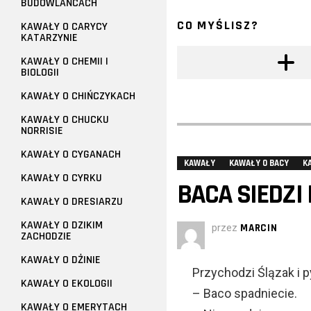
BUDOWLAŃCACH
CO MYŚLISZ?
KAWAŁY O CARYCY
KATARZYNIE
KAWAŁY O CHEMII I
BIOLOGII
KAWAŁY O CHIŃCZYKACH
KAWAŁY O CHUCKU
NORRISIE
KAWAŁY O CYGANACH
KAWAŁY
KAWAŁY O BACY
K
KAWAŁY O CYRKU
BACA SIEDZI 
KAWAŁY O DRESIARZU
KAWAŁY O DZIKIM
przez
MARCIN
ZACHODZIE
KAWAŁY O DŻINIE
Przychodzi Ślązak i p
KAWAŁY O EKOLOGII
– Baco spadniecie.
KAWAŁY O EMERYTACH