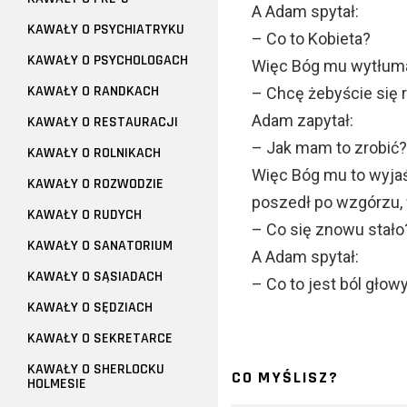
A Adam spytał:
KAWAŁY O PSYCHIATRYKU
– Co to Kobieta?
KAWAŁY O PSYCHOLOGACH
Więc Bóg mu wytłumac
KAWAŁY O RANDKACH
– Chcę żebyście się 
Adam zapytał:
KAWAŁY O RESTAURACJI
– Jak mam to zrobić?
KAWAŁY O ROLNIKACH
Więc Bóg mu to wyjaś
KAWAŁY O ROZWODZIE
poszedł po wzgórzu, w
KAWAŁY O RUDYCH
– Co się znowu stało
KAWAŁY O SANATORIUM
A Adam spytał:
KAWAŁY O SĄSIADACH
– Co to jest ból głow
KAWAŁY O SĘDZIACH
KAWAŁY O SEKRETARCE
KAWAŁY O SHERLOCKU
CO MYŚLISZ?
HOLMESIE