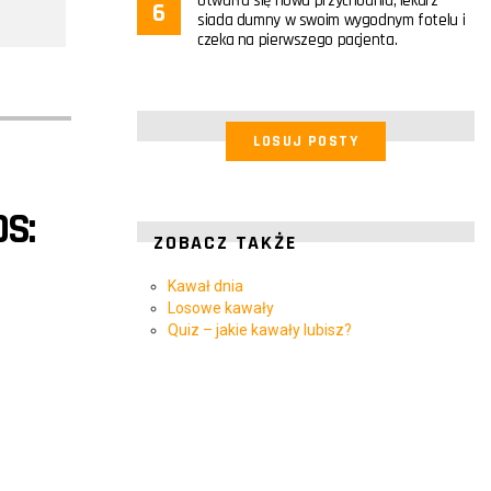
Otwarła się nowa przychodnia, lekarz
siada dumny w swoim wygodnym fotelu i
czeka na pierwszego pacjenta.
LOSUJ POSTY
S:
ZOBACZ TAKŻE
Kawał dnia
Losowe kawały
Quiz – jakie kawały lubisz?