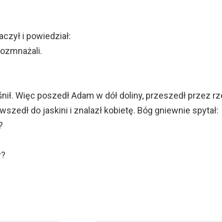
zył i powiedział:
rozmnażali.
nił. Więc poszedł Adam w dół doliny, przeszedł przez rz
szedł do jaskini i znalazł kobietę. Bóg gniewnie spytał:
?
y?