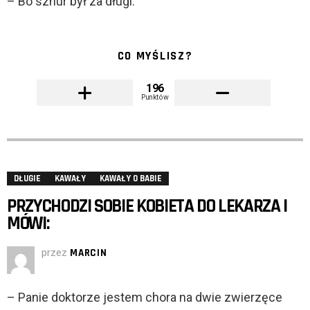
– Bo sznur był za długi.
CO MYŚLISZ?
196
Punktów
DŁUGIE
KAWAŁY
KAWAŁY O BABIE
PRZYCHODZI SOBIE KOBIETA DO LEKARZA I
MÓWI:
przez
MARCIN
– Panie doktorze jestem chora na dwie zwierzęce