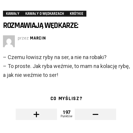
KAWAŁY
KAWAŁY O WĘDKARZACH
KRÓTKIE
ROZMAWIAJĄ WĘDKARZE:
przez
MARCIN
– Czemu łowisz ryby na ser, a nie na robaki?
– To proste. Jak ryba weźmie, to mam na kolację rybę,
a jak nie weźmie to ser!
CO MYŚLISZ?
197
Punktów