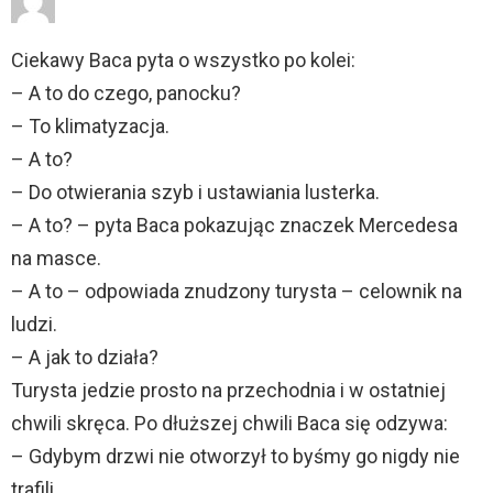
Ciekawy Baca pyta o wszystko po kolei:
– A to do czego, panocku?
– To klimatyzacja.
– A to?
– Do otwierania szyb i ustawiania lusterka.
– A to? – pyta Baca pokazując znaczek Mercedesa
na masce.
– A to – odpowiada znudzony turysta – celownik na
ludzi.
– A jak to działa?
Turysta jedzie prosto na przechodnia i w ostatniej
chwili skręca. Po dłuższej chwili Baca się odzywa:
– Gdybym drzwi nie otworzył to byśmy go nigdy nie
trafili.