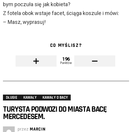
bym poczuła się jak kobieta?
Z fotela obok wstaje facet, ściąga koszule i mówi:
– Masz, wyprasuj!
CO MYŚLISZ?
196
Punktów
DŁUGIE
KAWAŁY
KAWAŁY O BACY
TURYSTA PODWOZI DO MIASTA BACĘ
MERCEDESEM.
przez
MARCIN