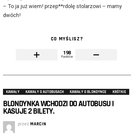
– To ja już wiem! przep**rdolę stolarzowi – mamy
dwóch!
CO MYŚLISZ?
198
Punktów
KAWAŁY
KAWAŁY O AUTOBUSACH
KAWAŁY O BLONDYNCE
KRÓTKIE
BLONDYNKA WCHODZI DO AUTOBUSU I
KASUJE 2 BILETY.
przez
MARCIN