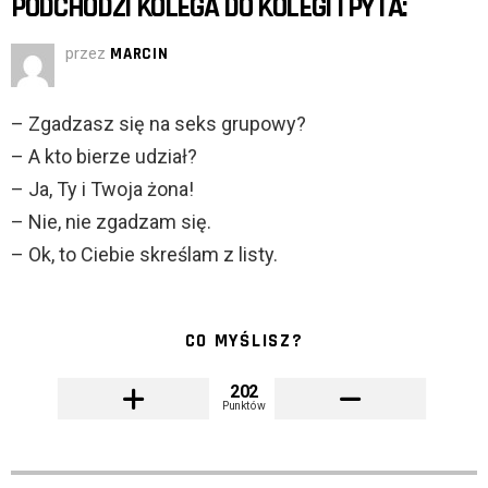
PODCHODZI KOLEGA DO KOLEGI I PYTA:
przez
MARCIN
– Zgadzasz się na seks grupowy?
– A kto bierze udział?
– Ja, Ty i Twoja żona!
– Nie, nie zgadzam się.
– Ok, to Ciebie skreślam z listy.
CO MYŚLISZ?
202
Punktów