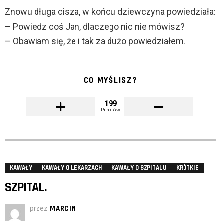
Znowu długa cisza, w końcu dziewczyna powiedziała:
– Powiedz coś Jan, dlaczego nic nie mówisz?
– Obawiam się, że i tak za dużo powiedziałem.
CO MYŚLISZ?
199
Punktów
KAWAŁY
KAWAŁY O LEKARZACH
KAWAŁY O SZPITALU
KRÓTKIE
SZPITAL.
przez
MARCIN