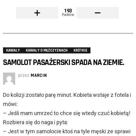
193
Punktów
KAWAŁY
KAWAŁY O MĘŻCZYZNACH
KRÓTKIE
SAMOLOT PASAŻERSKI SPADA NA ZIEMIE.
przez
MARCIN
Do kolizji zostało parę minut. Kobieta wstaje z fotela i
mówi:
– Jeśli mam umrzeć to chce się wtedy czuć kobietą!
Rozbiera się do naga i pyta:
– Jest w tym samolocie ktoś na tyle męski ze sprawi