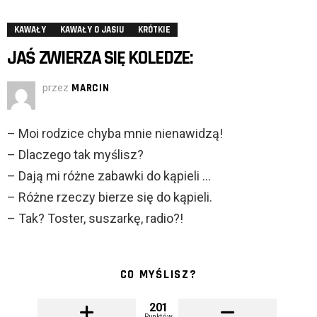
KAWAŁY
KAWAŁY O JASIU
KRÓTKIE
JAŚ ZWIERZA SIĘ KOLEDZE:
przez
MARCIN
– Moi rodzice chyba mnie nienawidzą!
– Dlaczego tak myślisz?
– Dają mi różne zabawki do kąpieli …
– Różne rzeczy bierze się do kąpieli.
– Tak? Toster, suszarkę, radio?!
CO MYŚLISZ?
201
Punktów