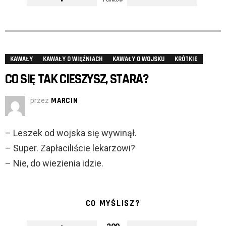
KAWAŁY
KAWAŁY O WIĘŹNIACH
KAWAŁY O WOJSKU
KRÓTKIE
CO SIĘ TAK CIESZYSZ, STARA?
przez
MARCIN
– Leszek od wojska się wywinął.
– Super. Zapłaciliście lekarzowi?
– Nie, do wiezienia idzie.
CO MYŚLISZ?