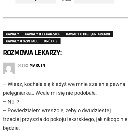
KAWAŁY
KAWAŁY O LEKARZACH
KAWAŁY O PIELĘGNIARKACH
KAWAŁY O SZPITALU
KRÓTKIE
ROZMOWA LEKARZY:
przez
MARCIN
– Wiesz, kochała się kiedyś we mnie szalenie pewna
pielęgniarka… Wcale mi się nie podobała.
– No i?
– Powiedziałem wreszcie, żeby o dwudziestej
trzeciej przyszła do pokoju lekarskiego, jak nikogo nie
będzie.