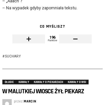
– „Aaach”?
– Na wypadek gdyby zapomniała tekstu.
CO MYŚLISZ?
196
Punktów
SUCHARY
DŁUGIE
KAWAŁY
KAWAŁY O PIEKARZACH
KAWAŁY O WSI
W MALUTKIEJ WIOSCE ŻYŁ PIEKARZ
przez
MARCIN