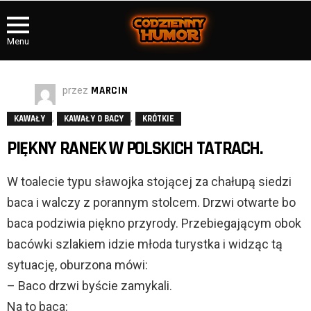
Menu
przez
MARCIN
,
,
KAWAŁY
KAWAŁY O BACY
KRÓTKIE
PIĘKNY RANEK W POLSKICH TATRACH.
W toalecie typu sławojka stojącej za chałupą siedzi
baca i walczy z porannym stolcem. Drzwi otwarte bo
baca podziwia piękno przyrody. Przebiegającym obok
bacówki szlakiem idzie młoda turystka i widząc tą
sytuację, oburzona mówi:
– Baco drzwi byście zamykali.
Na to baca: