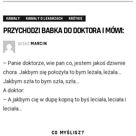
KAWAŁY
KAWAŁY O LEKARZACH
KRÓTKIE
PRZYCHODZI BABKA DO DOKTORA I MÓWI:
przez
MARCIN
– Panie doktorze, wie pan co, jestem jakoś dziwnie
chora. Jakbym się położyła to bym leżała, leżała…
Jakbym szła to bym szła, szła…
A doktor:
– A jakbym cię w dupę kopną to byś leciała, leciała i
leciała…
CO MYŚLISZ?