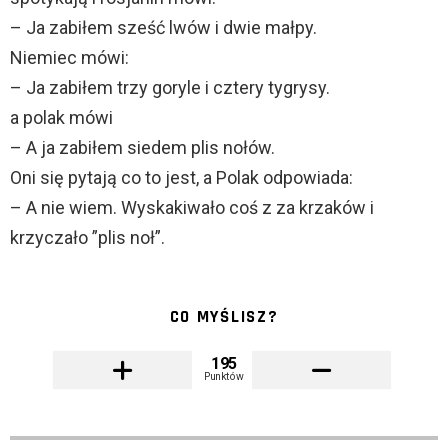
– Ja zabiłem sześć lwów i dwie małpy.
Niemiec mówi:
– Ja zabiłem trzy goryle i cztery tygrysy.
a polak mówi
– A ja zabiłem siedem plis nołów.
Oni się pytają co to jest, a Polak odpowiada:
– A nie wiem. Wyskakiwało coś z za krzaków i
krzyczało ”plis noł”.
CO MYŚLISZ?
195
Punktów