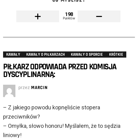
CO MYŚLISZ?
198
Punktów
KAWAŁY
KAWAŁY O PIŁKARZACH
KAWAŁY O SPORCIE
KRÓTKIE
PIŁKARZ ODPOWIADA PRZED KOMISJA
DYSCYPLINARNĄ:
przez
MARCIN
– Z jakiego powodu kopnęliście stopera
przeciwników?
– Omyłka, słowo honoru! Myślałem, że to sędzia
liniowy!