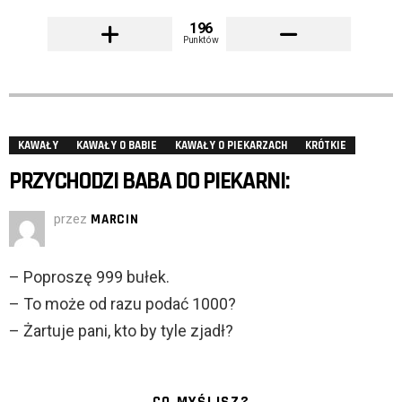
196
Punktów
KAWAŁY
KAWAŁY O BABIE
KAWAŁY O PIEKARZACH
KRÓTKIE
PRZYCHODZI BABA DO PIEKARNI:
przez
MARCIN
– Poproszę 999 bułek.
– To może od razu podać 1000?
– Żartuje pani, kto by tyle zjadł?