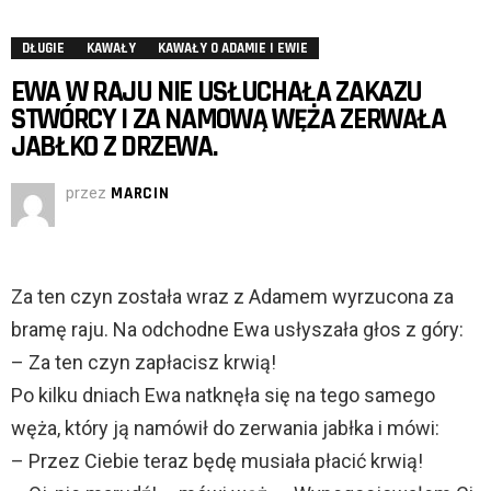
DŁUGIE
KAWAŁY
KAWAŁY O ADAMIE I EWIE
EWA W RAJU NIE USŁUCHAŁA ZAKAZU
STWÓRCY I ZA NAMOWĄ WĘŻA ZERWAŁA
JABŁKO Z DRZEWA.
przez
MARCIN
Za ten czyn została wraz z Adamem wyrzucona za
bramę raju. Na odchodne Ewa usłyszała głos z góry:
– Za ten czyn zapłacisz krwią!
Po kilku dniach Ewa natknęła się na tego samego
węża, który ją namówił do zerwania jabłka i mówi:
– Przez Ciebie teraz będę musiała płacić krwią!