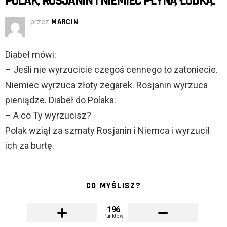
POLAK, ROSJANIN I NIEMIEC PŁYNĄ ŁÓDKĄ.
przez
MARCIN
Diabeł mówi:
– Jeśli nie wyrzucicie czegoś cennego to zatoniecie.
Niemiec wyrzuca złoty zegarek. Rosjanin wyrzuca
pieniądze. Diabeł do Polaka:
– A co Ty wyrzucisz?
Polak wziął za szmaty Rosjanin i Niemca i wyrzucił
ich za burtę.
CO MYŚLISZ?
196
Punktów