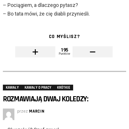
– Pociągiem, a dlaczego pytasz?
– Bo tata mówi, że cię diabli przynieśli.
CO MYŚLISZ?
195
Punktów
KAWAŁY
KAWAŁY O PRACY
KRÓTKIE
ROZMAWIAJĄ DWAJ KOLEDZY:
przez
MARCIN