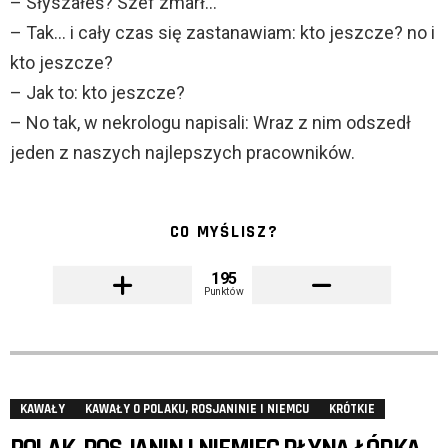
– Słyszałeś? Szef zmarł…
– Tak… i cały czas się zastanawiam: kto jeszcze? no i
kto jeszcze?
– Jak to: kto jeszcze?
– No tak, w nekrologu napisali: Wraz z nim odszedł
jeden z naszych najlepszych pracowników.
CO MYŚLISZ?
195
Punktów
KAWAŁY
KAWAŁY O POLAKU, ROSJANINIE I NIEMCU
KRÓTKIE