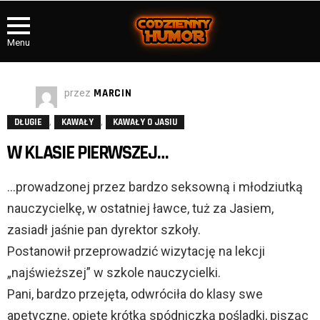
Menu
przez
MARCIN
,
,
DŁUGIE
KAWAŁY
KAWAŁY O JASIU
W KLASIE PIERWSZEJ…
…prowadzonej przez bardzo seksowną i młodziutką
nauczycielkę, w ostatniej ławce, tuż za Jasiem,
zasiadł jaśnie pan dyrektor szkoły.
Postanowił przeprowadzić wizytację na lekcji
„najświeższej” w szkole nauczycielki.
Pani, bardzo przejęta, odwróciła do klasy swe
apetyczne, opięte krótką spódniczką pośladki, pisząc