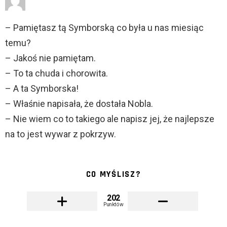
– Pamiętasz tą Symborską co była u nas miesiąc
temu?
– Jakoś nie pamiętam.
– To ta chuda i chorowita.
– A ta Symborska!
– Właśnie napisała, że dostała Nobla.
– Nie wiem co to takiego ale napisz jej, że najlepsze
na to jest wywar z pokrzyw.
CO MYŚLISZ?
202
Punktów