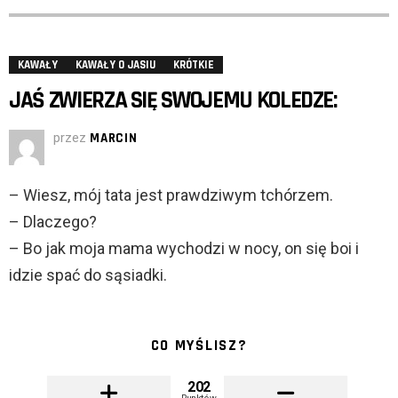
KAWAŁY
KAWAŁY O JASIU
KRÓTKIE
JAŚ ZWIERZA SIĘ SWOJEMU KOLEDZE:
przez
MARCIN
– Wiesz, mój tata jest prawdziwym tchórzem.
– Dlaczego?
– Bo jak moja mama wychodzi w nocy, on się boi i
idzie spać do sąsiadki.
CO MYŚLISZ?
202