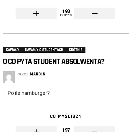
198
Punktów
KAWAŁY
KAWAŁY O STUDENTACH
KRÓTKIE
O CO PYTA STUDENT ABSOLWENTA?
przez
MARCIN
– Po ile hamburger?
CO MYŚLISZ?
197