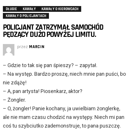
DŁUGIE
KAWAŁY
KAWAŁY O KIEROWCACH
KAWAŁY O POLICJANTACH
POLICJANT ZATRZYMAŁ SAMOCHÓD
PĘDZĄCY DUŻO POWYŻEJ LIMITU.
przez
MARCIN
– Gdzie to tak się pan śpieszy? – zapytał.
– Na występ. Bardzo proszę, niech mnie pan puści, bo
nie zdążę!
– A, pan artysta! Piosenkarz, aktor?
– Żongler.
– O, żongler! Panie kochany, ja uwielbiam żonglerkę,
ale nie mam czasu chodzić na występy. Niech mi pan
coś tu szybciutko zademonstruje, to pana puszczę.