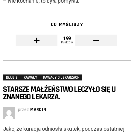
– Nie kochanie, to była pomyłka.
CO MYŚLISZ?
199
Punktów
DŁUGIE
KAWAŁY
KAWAŁY O LEKARZACH
STARSZE MAŁŻEŃSTWO LECZYŁO SIĘ U
ZNANEGO LEKARZA.
przez
MARCIN
Jako, że kuracja odniosła skutek, podczas ostatniej