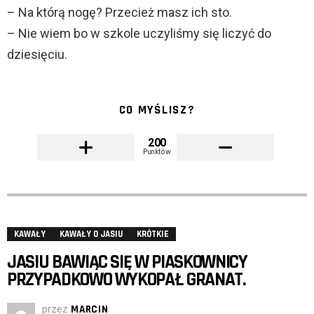
– Na którą nogę? Przecież masz ich sto.
– Nie wiem bo w szkole uczyliśmy się liczyć do
dziesięciu.
CO MYŚLISZ?
200
Punktów
KAWAŁY
KAWAŁY O JASIU
KRÓTKIE
JASIU BAWIĄC SIĘ W PIASKOWNICY
PRZYPADKOWO WYKOPAŁ GRANAT.
przez
MARCIN