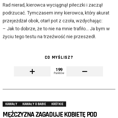
Rad nierad, kierowca wyciągnął piłeczki i zaczął
podrzucać. Tymczasem inny kierowca, który akurat
przejeżdżał obok, otarł pot z czoła, wzdychając:
– Jak to dobrze, że to nie na mnie trafiło… Ja bym w
życiu tego testu na trzeźwość nie przeszedł.
CO MYŚLISZ?
199
Punktów
KAWAŁY
KAWAŁY O BABIE
KRÓTKIE
MĘŻCZYZNA ZAGADUJE KOBIETĘ POD