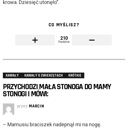
krowa. Dziesięć utonęło”.
CO MYŚLISZ?
210
Punktów
KAWAŁY
KAWAŁY O ZWIERZĘTACH
KRÓTKIE
PRZYCHODZI MAŁA STONOGA DO MAMY
STONOGI I MÓWI:
przez
MARCIN
– Mamusiu braciszek nadepnął mi na nogę.