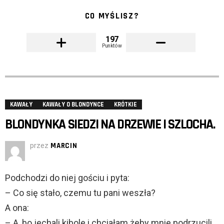
CO MYŚLISZ?
197
Punktów
KAWAŁY
KAWAŁY O BLONDYNCE
KRÓTKIE
BLONDYNKA SIEDZI NA DRZEWIE I SZLOCHA.
przez
MARCIN
Podchodzi do niej gościu i pyta:
– Co się stało, czemu tu pani weszła?
A ona:
– A, bo jechali kibole i chciałam żeby mnie podrzucili.