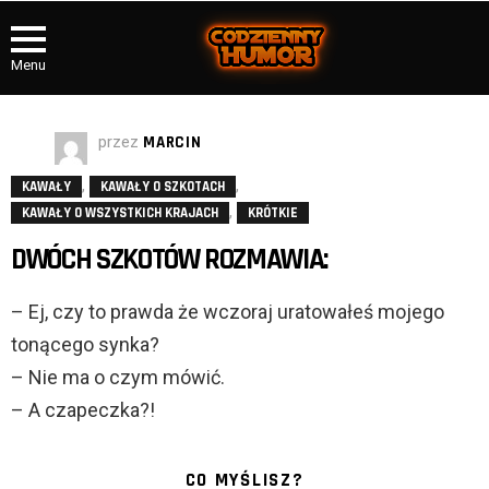
Menu
przez
MARCIN
,
,
KAWAŁY
KAWAŁY O SZKOTACH
,
KAWAŁY O WSZYSTKICH KRAJACH
KRÓTKIE
DWÓCH SZKOTÓW ROZMAWIA:
– Ej, czy to prawda że wczoraj uratowałeś mojego
tonącego synka?
– Nie ma o czym mówić.
– A czapeczka?!
CO MYŚLISZ?