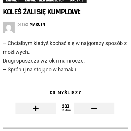
KAWAŁY
KAWAŁY DLA DOROSŁYCH
KRÓTKIE
KOLEŚ ŻALI SIĘ KUMPLOWI:
przez
MARCIN
– Chciałbym kiedyś kochać się w najgorszy sposób z
możliwych…
Drugi spuszcza wzrok i mamrocze:
– Spróbuj na stojąco w hamaku…
CO MYŚLISZ?
203
Punktów