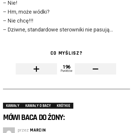
– Nie!
– Hm, może wódki?
– Nie chcę!!!
– Dziwne, standardowe sterowniki nie pasują…
CO MYŚLISZ?
196
Punktów
KAWAŁY
KAWAŁY O BACY
KRÓTKIE
MÓWI BACA DO ŻONY:
przez
MARCIN