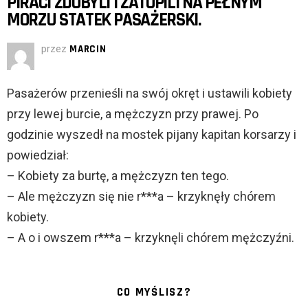
PIRACI ZDOBYLI I ZATOPILI NA PEŁNYM
MORZU STATEK PASAŻERSKI.
przez
MARCIN
Pasażerów przenieśli na swój okręt i ustawili kobiety
przy lewej burcie, a mężczyzn przy prawej. Po
godzinie wyszedł na mostek pijany kapitan korsarzy i
powiedział:
– Kobiety za burtę, a mężczyzn ten tego.
– Ale mężczyzn się nie r***a – krzyknęły chórem
kobiety.
– A o i owszem r***a – krzyknęli chórem mężczyźni.
CO MYŚLISZ?