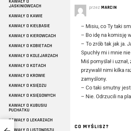
KAWAŁY O
JASKINIOWCACH
przez
MARCIN
KAWAŁY O KAWIE
KAWAŁY O KIEŁBASIE
– Misiu, co Ty taki s
– Bo idę na komisję
KAWAŁY O KIEROWCACH
– To zrób tak jak ja.
KAWAŁY O KOBIETACH
Spuchły mi i mnie nie 
KAWAŁY O KOLEJARZACH
Miś pomyślał i uznał
KAWAŁY O KOTACH
przywalił nimi kilka 
KAWAŁY O KROWIE
zamyślony.
KAWAŁY O KSIĘDZU
– Co taki smutny jeste
KAWAŁY O KSIĘGOWYCH
– Nie. Odrzucili na pl
KAWAŁY O KUBUSIU
PUCHATKU
KAWAŁY O LEKARZACH
CO MYŚLISZ?
KAWAŁY O LISTONOSZU