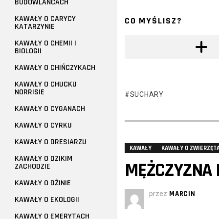
BUDOWLAŃCACH
KAWAŁY O CARYCY
CO MYŚLISZ?
KATARZYNIE
KAWAŁY O CHEMII I
BIOLOGII
KAWAŁY O CHIŃCZYKACH
KAWAŁY O CHUCKU
NORRISIE
SUCHARY
KAWAŁY O CYGANACH
KAWAŁY O CYRKU
KAWAŁY O DRESIARZU
KAWAŁY
KAWAŁY O ZWIERZĘT
KAWAŁY O DZIKIM
MĘŻCZYZNA K
ZACHODZIE
KAWAŁY O DŻINIE
przez
MARCIN
KAWAŁY O EKOLOGII
KAWAŁY O EMERYTACH