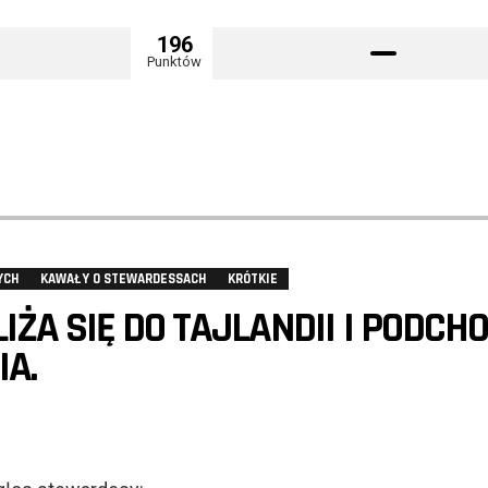
196
Punktów
YCH
KAWAŁY O STEWARDESSACH
KRÓTKIE
ŻA SIĘ DO TAJLANDII I PODCH
A.