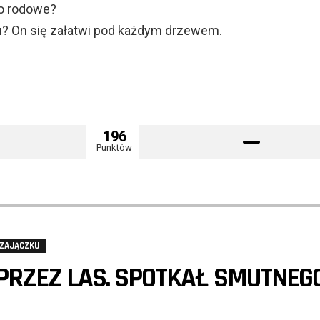
o rodowe?
mu? On się załatwi pod każdym drzewem.
196
Punktów
 ZAJĄCZKU
 PRZEZ LAS. SPOTKAŁ SMUTNEG