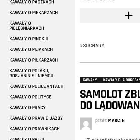
KAWAŁY O PĄCZKACH
KAWAŁY O PIEKARZACH
KAWAŁY O
PIELĘGNIARKACH
KAWAŁY O PINOKIU
SUCHARY
KAWAŁY O PIJAKACH
KAWAŁY O PIŁKARZACH
KAWAŁY O POLAKU,
ROSJANINIE I NIEMCU
KAWAŁY
KAWAŁY DLA DOROSŁ
KAWAŁY O POLICJANTACH
SAMOLOT ZBLI
KAWAŁY O POLITYCE
DO LĄDOWANI
KAWAŁY O PRACY
KAWAŁY O PRAWIE JAZDY
przez
MARCIN
KAWAŁY O PRAWNIKACH
KAWAŁY O PRL-U