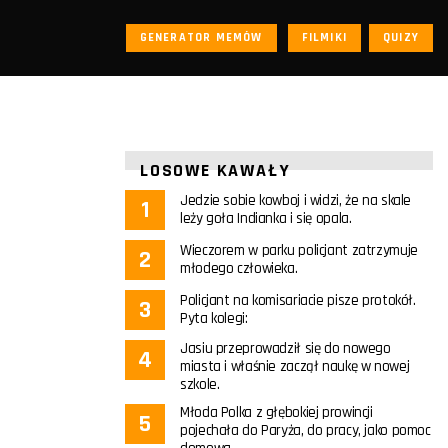
GENERATOR MEMÓW
FILMIKI
QUIZY
LOSOWE KAWAŁY
Jedzie sobie kowboj i widzi, że na skale
leży goła Indianka i się opala.
Wieczorem w parku policjant zatrzymuje
młodego człowieka.
Policjant na komisariacie pisze protokół.
Pyta kolegi:
Jasiu przeprowadził się do nowego
miasta i właśnie zaczął naukę w nowej
szkole.
Młoda Polka z głębokiej prowincji
pojechała do Paryża, do pracy, jako pomoc