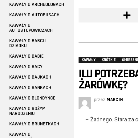
KAWAŁY O ARCHEOLOGACH
KAWAŁY O AUTOBUSACH
KAWAŁY O
AUTOSTOPOWICZACH
KAWAŁY O BABCI I
DZIADKU
KAWAŁY O BABIE
KAWAŁY
KRÓTKIE
ŚMIESZN
KAWAŁY O BACY
ILU POTRZEB
KAWAŁY O BAJKACH
ŻARÓWKĘ?
KAWAŁY O BANKACH
KAWAŁY O BLONDYNCE
przez
MARCIN
KAWAŁY O BOŻYM
NARODZENIU
– Żadnego. Stara za c
KAWAŁY O BRUNETKACH
KAWAŁY O