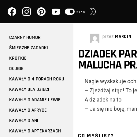
facebook
instagram
pinterest
youtube
PRZEŁĄCZ
NSFW
SKÓRKĘ
przez
MARCIN
CZARNY HUMOR
ŚMIESZNE ZAGADKI
DZIADEK PAR
KRÓTKIE
MALUCHA PR
DŁUGIE
KAWAŁY O 4 PORACH ROKU
Nagle wyskakuje ochr
KAWAŁY DLA DZIECI
– Zjeżdżaj stąd! To j
A dziadek na to:
KAWAŁY O ADAMIE I EWIE
– Ja się nie boję, ma
KAWAŁY O AFRYCE
KAWAŁY O ANI
KAWAŁY O APTEKARZACH
CO MYŚLISZ?