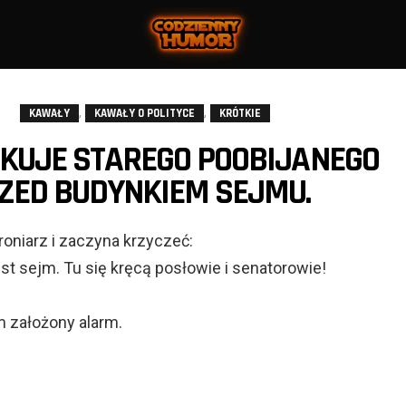
,
,
KAWAŁY
KAWAŁY O POLITYCE
KRÓTKIE
KUJE STAREGO POOBIJANEGO
ZED BUDYNKIEM SEJMU.
oniarz i zaczyna krzyczeć:
est sejm. Tu się kręcą posłowie i senatorowie!
m założony alarm.