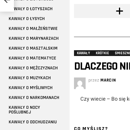
KAWAŁY O ŁOTYSZACH
KAWAŁY O ŁYSYCH
KAWAŁY O MAŁŻEŃSTWIE
KAWAŁY O MARYNARZACH
KAWAŁY O MASZTALSKIM
KAWAŁY
KRÓTKIE
ŚMIESZN
KAWAŁY O MATEMATYCE
DLACZEGO NI
KAWAŁY O MĘŻCZYZNACH
KAWAŁY O MUZYKACH
przez
MARCIN
KAWAŁY O MYŚLIWYCH
KAWAŁY O NARKOMANACH
Czy wiecie – Bo się 
KAWAŁY O NOCY
POŚLUBNEJ
KAWAŁY O ODCHUDZANIU
CO MYŚLISZ?