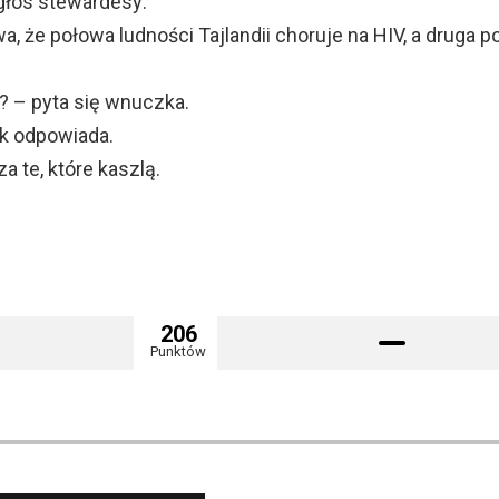
głos stewardesy:
, że połowa ludności Tajlandii choruje na HIV, a druga 
? – pyta się wnuczka.
k odpowiada.
za te, które kaszlą.
206
Punktów