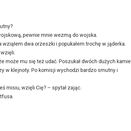
mutny?
 wojskową, pewnie mnie wezmą do wojska.
 Ja wziąłem dwa orzeszki i popukałem trochę w jąderka.
wzięli.
, że może mu się też udać. Poszukał dwóch dużych kamien
razy w klejnoty. Po komisji wychodzi bardzo smutny i
ś misiu, wzięli Cię? – spytał zając.
atfusa.