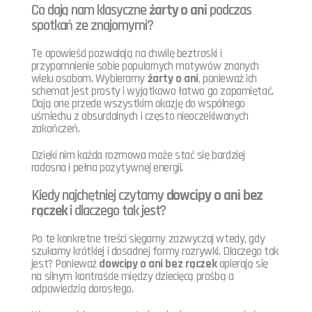
Co dają nam klasyczne
żarty o ani
podczas
spotkań ze znajomymi?
Te opowieści pozwalają na chwilę beztroski i
przypomnienie sobie popularnych motywów znanych
wielu osobom. Wybieramy
żarty o ani
, ponieważ ich
schemat jest prosty i wyjątkowo łatwo go zapamiętać.
Dają one przede wszystkim okazję do wspólnego
uśmiechu z absurdalnych i często nieoczekiwanych
zakończeń.
Dzięki nim każda rozmowa może stać się bardziej
radosna i pełna pozytywnej energii.
Kiedy najchętniej czytamy
dowcipy o ani bez
rączek
i dlaczego tak jest?
Po te konkretne treści sięgamy zazwyczaj wtedy, gdy
szukamy krótkiej i dosadnej formy rozrywki. Dlaczego tak
jest? Ponieważ
dowcipy o ani bez rączek
opierają się
na silnym kontraście między dziecięcą prośbą a
odpowiedzią dorosłego.