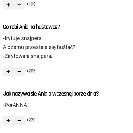
199
Co robi Ania na huśtawce?
-Irytuje snajpera.
A czemu przestała się huśtać?
-Zirytowała snajpera.
205
Jak nazywa się Ania o wczesnej porze dnia?
-PorANNA
220