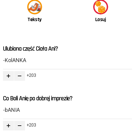
Teksty
Losuj
OSTATNIE
Ulubiona część Ciała Ani?
TREŚCI
-KolANKA
203
Co Boli Anię po dobrej imprezie?
-bANIA
203