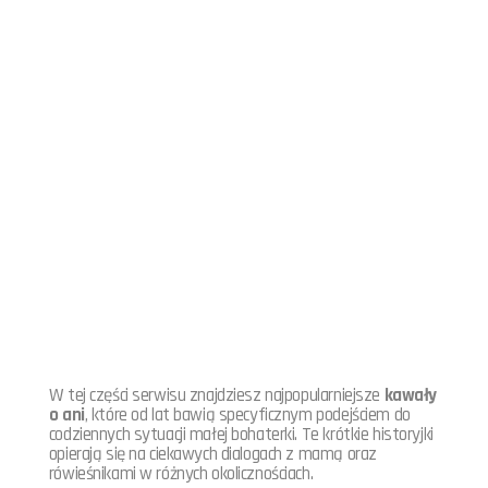
W tej części serwisu znajdziesz najpopularniejsze
kawały
o ani
, które od lat bawią specyficznym podejściem do
codziennych sytuacji małej bohaterki. Te krótkie historyjki
opierają się na ciekawych dialogach z mamą oraz
rówieśnikami w różnych okolicznościach.