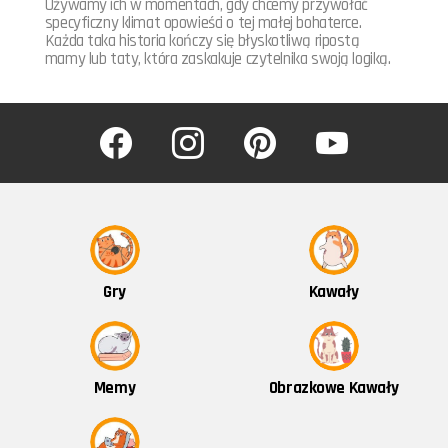
Używamy ich w momentach, gdy chcemy przywołać
specyficzny klimat opowieści o tej małej bohaterce.
Każda taka historia kończy się błyskotliwą ripostą
mamy lub taty, która zaskakuje czytelnika swoją logiką.
facebook
instagram
pinterest
youtube
Kawały
Gry
Obrazkowe Kawały
Memy