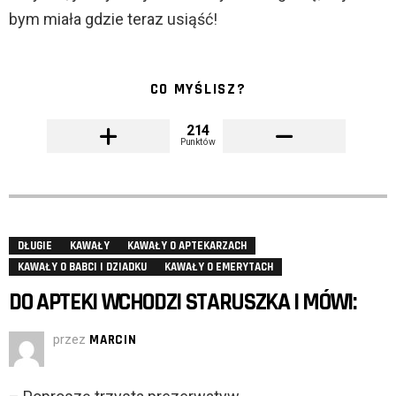
bym miała gdzie teraz usiąść!
CO MYŚLISZ?
214
Punktów
DŁUGIE
KAWAŁY
KAWAŁY O APTEKARZACH
KAWAŁY O BABCI I DZIADKU
KAWAŁY O EMERYTACH
DO APTEKI WCHODZI STARUSZKA I MÓWI:
przez
MARCIN