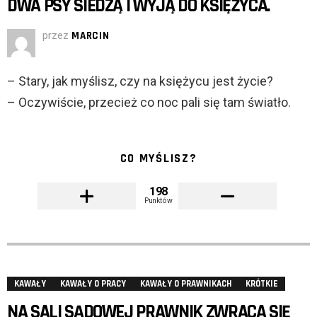
DWA PSY SIEDZĄ I WYJĄ DO KSIĘŻYCA.
przez
MARCIN
– Stary, jak myślisz, czy na księżycu jest życie?
– Oczywiście, przecież co noc pali się tam światło.
CO MYŚLISZ?
198
Punktów
KAWAŁY
KAWAŁY O PRACY
KAWAŁY O PRAWNIKACH
KRÓTKIE
NA SALI SĄDOWEJ PRAWNIK ZWRACA SIĘ