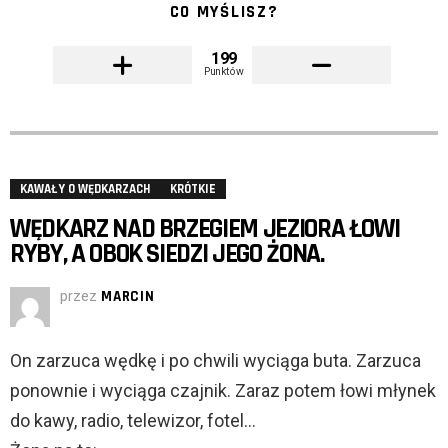
CO MYŚLISZ?
199
Punktów
KAWAŁY O WĘDKARZACH
KRÓTKIE
WĘDKARZ NAD BRZEGIEM JEZIORA ŁOWI
RYBY, A OBOK SIEDZI JEGO ŻONA.
przez
MARCIN
On zarzuca wędkę i po chwili wyciąga buta. Zarzuca
ponownie i wyciąga czajnik. Zaraz potem łowi młynek
do kawy, radio, telewizor, fotel…