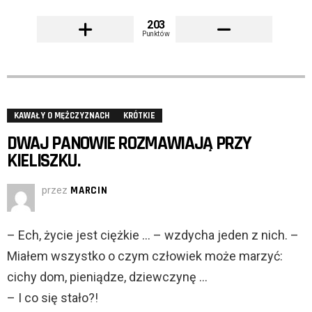
203
Punktów
KAWAŁY O MĘŻCZYZNACH
KRÓTKIE
DWAJ PANOWIE ROZMAWIAJĄ PRZY
KIELISZKU.
przez
MARCIN
– Ech, życie jest ciężkie … – wzdycha jeden z nich. –
Miałem wszystko o czym człowiek może marzyć:
cichy dom, pieniądze, dziewczynę …
– I co się stało?!