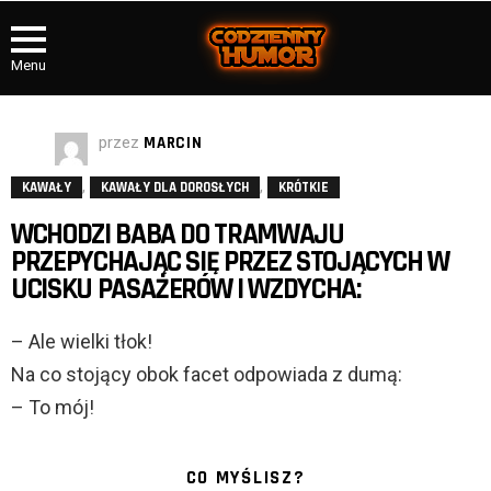
Menu
przez
MARCIN
,
,
KAWAŁY
KAWAŁY DLA DOROSŁYCH
KRÓTKIE
WCHODZI BABA DO TRAMWAJU
PRZEPYCHAJĄC SIĘ PRZEZ STOJĄCYCH W
UCISKU PASAŻERÓW I WZDYCHA:
– Ale wielki tłok!
Na co stojący obok facet odpowiada z dumą:
– To mój!
CO MYŚLISZ?