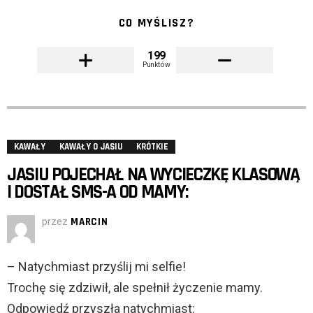
CO MYŚLISZ?
199
Punktów
KAWAŁY
KAWAŁY O JASIU
KRÓTKIE
JASIU POJECHAŁ NA WYCIECZKĘ KLASOWĄ
I DOSTAŁ SMS-A OD MAMY:
przez
MARCIN
– Natychmiast przyślij mi selfie!
Trochę się zdziwił, ale spełnił życzenie mamy.
Odpowiedź przyszła natychmiast: