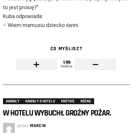
to jest prosię?”
Kuba odpowiada:
– Wiem mamusiu dziecko świni.
CO MYŚLISZ?
199
Punktów
KAWAŁY
KAWAŁY O HOTELU
KRÓTKIE
RÓŻNE
W HOTELU WYBUCHŁ GROŹNY POŻAR.
przez
MARCIN