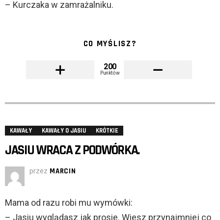
– Kurczaka w zamrażalniku.
CO MYŚLISZ?
200
Punktów
KAWAŁY
KAWAŁY O JASIU
KRÓTKIE
JASIU WRACA Z PODWÓRKA.
przez
MARCIN
Mama od razu robi mu wymówki:
– Jasiu wyglądasz jak prosie. Wiesz przynajmniej co