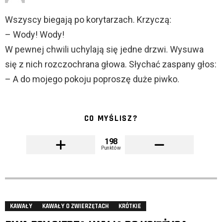
Wszyscy biegają po korytarzach. Krzyczą:
– Wody! Wody!
W pewnej chwili uchylają się jedne drzwi. Wysuwa
się z nich rozczochrana głowa. Słychać zaspany głos:
– A do mojego pokoju poproszę duże piwko.
CO MYŚLISZ?
198
Punktów
KAWAŁY
KAWAŁY O ZWIERZĘTACH
KRÓTKIE