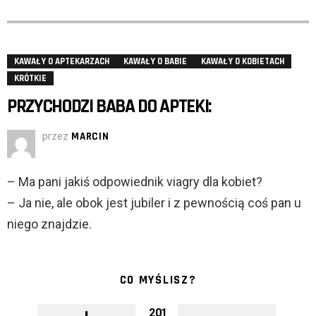
KAWAŁY O APTEKARZACH
KAWAŁY O BABIE
KAWAŁY O KOBIETACH
KRÓTKIE
PRZYCHODZI BABA DO APTEKI:
przez
MARCIN
– Ma pani jakiś odpowiednik viagry dla kobiet?
– Ja nie, ale obok jest jubiler i z pewnością coś pan u
niego znajdzie.
CO MYŚLISZ?
201