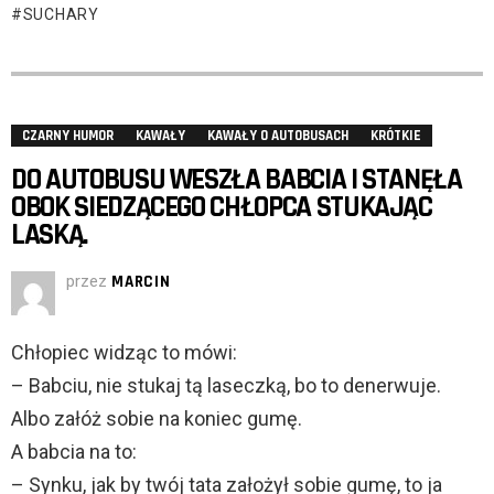
SUCHARY
CZARNY HUMOR
KAWAŁY
KAWAŁY O AUTOBUSACH
KRÓTKIE
DO AUTOBUSU WESZŁA BABCIA I STANĘŁA
OBOK SIEDZĄCEGO CHŁOPCA STUKAJĄC
LASKĄ.
przez
MARCIN
Chłopiec widząc to mówi:
– Babciu, nie stukaj tą laseczką, bo to denerwuje.
Albo załóż sobie na koniec gumę.
A babcia na to:
– Synku, jak by twój tata założył sobie gumę, to ja