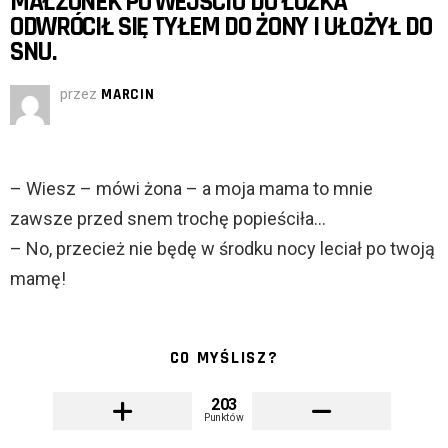
MAŁŻONEK PO WEJŚCIU DO ŁÓŻKA
ODWRÓCIŁ SIĘ TYŁEM DO ŻONY I UŁOŻYŁ DO
SNU.
przez
MARCIN
– Wiesz – mówi żona – a moja mama to mnie
zawsze przed snem trochę popieściła…
– No, przecież nie będę w środku nocy leciał po twoją
mamę!
CO MYŚLISZ?
203
Punktów