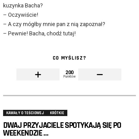
kuzynka Bacha?
– Oczywiście!
– A czy mógłby mnie pan z nią zapoznał?
– Pewnie! Bacha, chodź tutaj!
CO MYŚLISZ?
200
Punktów
KAWAŁY O TEŚCIOWEJ
KRÓTKIE
DWAJ PRZYJACIELE SPOTYKAJĄ SIĘ PO
WEEKENDZIE …