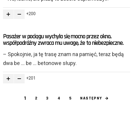
200
Pasażer w pociągu wychyla się mocno przez okno,
współpodróżny zwraca mu uwagę, że to niebezpieczne.
– Spokojnie, ja tę trasę znam na pamięć, teraz będą
dwa be … be … betonowe słupy.
201
1
NASTĘPNY
2
3
4
5