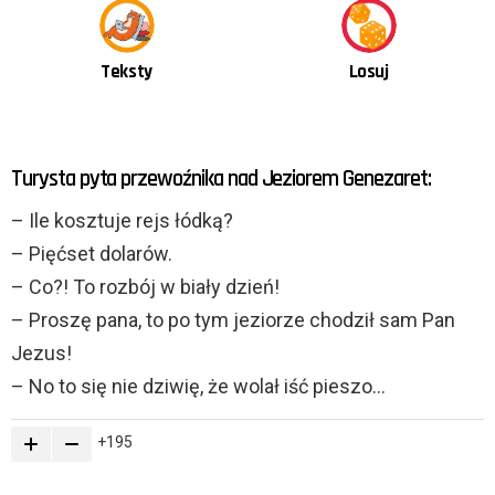
Teksty
Losuj
OSTATNIE
Turysta pyta przewoźnika nad Jeziorem Genezaret:
TREŚCI
– Ile kosztuje rejs łódką?
– Pięćset dolarów.
– Co?! To rozbój w biały dzień!
– Proszę pana, to po tym jeziorze chodził sam Pan
Jezus!
– No to się nie dziwię, że wolał iść pieszo…
195