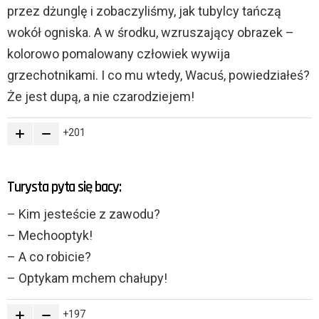
przez dżunglę i zobaczyliśmy, jak tubylcy tańczą
wokół ogniska. A w środku, wzruszający obrazek –
kolorowo pomalowany człowiek wywija
grzechotnikami. I co mu wtedy, Wacuś, powiedziałeś?
Że jest dupą, a nie czarodziejem!
201
Turysta pyta się bacy:
– Kim jesteście z zawodu?
– Mechooptyk!
– A co robicie?
– Optykam mchem chałupy!
197