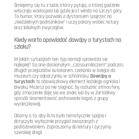
Śmiejemy się tu z ludzi, którzy pytają, o której godzinie
włączają wodospad lub gdzie jest winda na szczyt góry.
To humor, który pozwala z dystansem spojrzeć na
„niedzielnych podróżników” i uczy pokory wobec natury
oraz lokalnych zwyczajów.
Kiedy warto opowiadać dowcipy o turystach na
szlaku?
W jakich sytuacjach ten typ narracji sprawdza się
najlepiej? Są one doskonałym „czasoumilaczem” podczas
długich przejazdów autokarem, czekania w kolejce do
muzeum czy odpoczynku w schronisku.
Dowcipy o
turystach
to obowiązkowy element każdego ogniska i
biwaku. Możesz po nie sięgnąć, by rozluźnić atmosferę,
gdy zmęczenie daje się we znaki, lub by w żartobliwy
sposób skomentować zachowanie kogoś z grupy
wycieczkowej.
Dbamy o to, aby lista była tematycznie spójna i
dotyczyła wyłącznie przygód związanych z
podróżowaniem. Zapraszamy do lektury i życzymy
szerokiej drogi!