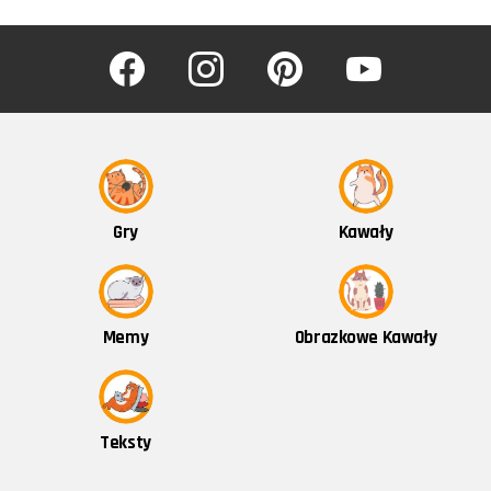
facebook
instagram
pinterest
youtube
Kawały
Gry
Obrazkowe Kawały
Memy
Teksty