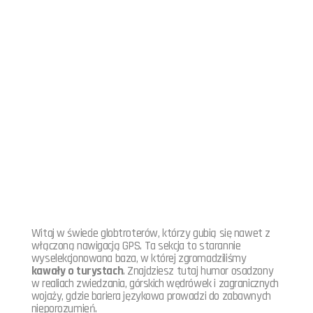
Witaj w świecie globtroterów, którzy gubią się nawet z
włączoną nawigacją GPS. Ta sekcja to starannie
wyselekcjonowana baza, w której zgromadziliśmy
kawały o turystach
. Znajdziesz tutaj humor osadzony
w realiach zwiedzania, górskich wędrówek i zagranicznych
wojaży, gdzie bariera językowa prowadzi do zabawnych
nieporozumień.