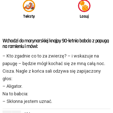
Teksty
Losuj
OSTATNIE
Wchodzi do marynarskiej knajpy 90-letnia babcia z papugą
TREŚCI
na ramieniu i mówi:
– Kto zgadnie co to za zwierzę? – i wskazuje na
papugę – będzie mógł kochać się ze mną całą noc.
Cisza. Nagle z końca sali odzywa się zapijaczony
głos:
– Aligator.
Na to babcia:
– Skłonna jestem uznać.