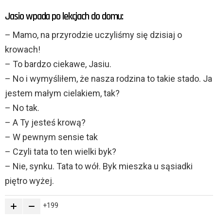
Jasio wpada po lekcjach do domu:
– Mamo, na przyrodzie uczyliśmy się dzisiaj o
krowach!
– To bardzo ciekawe, Jasiu.
– No i wymyśliłem, że nasza rodzina to takie stado. Ja
jestem małym cielakiem, tak?
– No tak.
– A Ty jesteś krową?
– W pewnym sensie tak
– Czyli tata to ten wielki byk?
– Nie, synku. Tata to wół. Byk mieszka u sąsiadki
piętro wyżej.
199