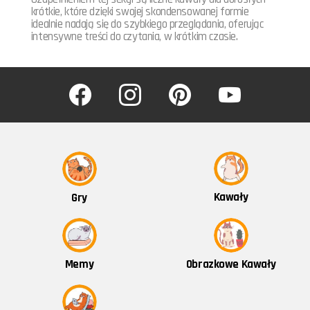
krótkie, które dzięki swojej skondensowanej formie
idealnie nadają się do szybkiego przeglądania, oferując
intensywne treści do czytania, w krótkim czasie.
facebook
instagram
pinterest
youtube
Kawały
Gry
Obrazkowe Kawały
Memy