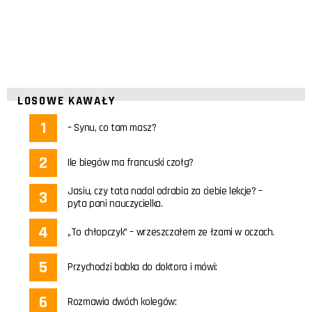
LOSOWE KAWAŁY
– Synu, co tam masz?
Ile biegów ma francuski czołg?
Jasiu, czy tata nadal odrabia za ciebie lekcje? –
pyta pani nauczycielka.
„To chłopczyk” – wrzeszczałem ze łzami w oczach.
Przychodzi babka do doktora i mówi:
Rozmawia dwóch kolegów: