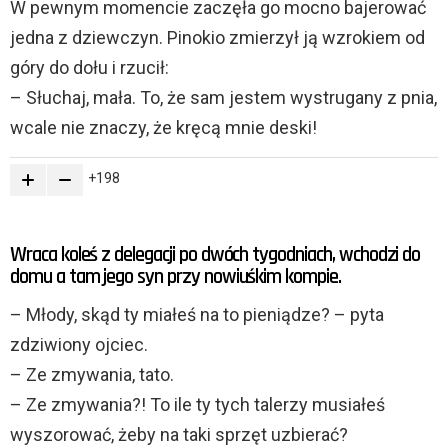
W pewnym momencie zaczęła go mocno bajerować
jedna z dziewczyn. Pinokio zmierzył ją wzrokiem od
góry do dołu i rzucił:
– Słuchaj, mała. To, że sam jestem wystrugany z pnia,
wcale nie znaczy, że kręcą mnie deski!
198
Wraca koleś z delegacji po dwóch tygodniach, wchodzi do
domu a tam jego syn przy nowiuśkim kompie.
– Młody, skąd ty miałeś na to pieniądze? – pyta
zdziwiony ojciec.
– Ze zmywania, tato.
– Ze zmywania?! To ile ty tych talerzy musiałeś
wyszorować, żeby na taki sprzęt uzbierać?