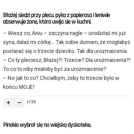
Błażej siedzi przy piecu, pyka z papierosa i leniwie
obserwuje żonę, która uwija się w kuchni.
– Wiesz co, Aniu – zaczyna nagle – urodziłaś mi już
syna, dałaś mi córkę… Tak sobie dumam, że mogłabyś
postarać się o trzecie dziecko. Tak dla urozmaicenia.
– Co ty pleciesz, Błażej?! Trzecie? Dla urozmaicenia?!
To co to niby miałoby być za urozmaicenie?
– No jak to co? Chciałbym, żeby to trzecie było w
końcu MOJE!
199
Pinokio wybrał się na wiejską dyskotekę.