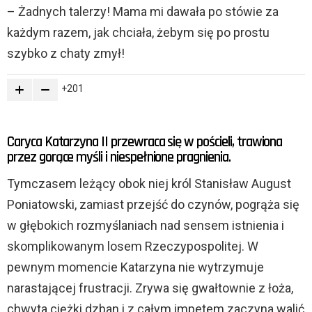
– Żadnych talerzy! Mama mi dawała po stówie za
każdym razem, jak chciała, żebym się po prostu
szybko z chaty zmył!
201
Caryca Katarzyna II przewraca się w pościeli, trawiona
przez gorące myśli i niespełnione pragnienia.
Tymczasem leżący obok niej król Stanisław August
Poniatowski, zamiast przejść do czynów, pogrąża się
w głębokich rozmyślaniach nad sensem istnienia i
skomplikowanym losem Rzeczypospolitej. W
pewnym momencie Katarzyna nie wytrzymuje
narastającej frustracji. Zrywa się gwałtownie z łoża,
chwyta ciężki dzban i z całym impetem zaczyna walić