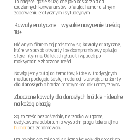
To miejsce, gdzie służą one jako odskocznia od
codziennych konwenansów, oferując humor o silnym
zabarwieniu erotycznym i sytuacyjnym.
Kawały erotyczne – wysokie nasycenie treścią
18+
Głównym filarem tej podstrony są
kawały erotyczne
,
które w sposób otwarty i bezkompromisowy opisują
sferę intymną. Od lekkich głupot i wpadek po
maksymalnie zboczone treści.
Nawigujemy tutaj do tematów, które w tradycyjnych
mediach podlegają ścisłej moderacji, stawiając na
żarty
dla dorosłych
o bardzo mocnym ładunku erotycznym.
Zboczone kawały dla dorosłych krótkie – idealne
na każdą okazję
Są to treści bezpośrednie, nierzadko wulgarne,
dedykowane odbiorcom o wysokim progu tolerancji na
humor
bez zahamowań.
Uzupełnieniem tej sekcji są liczne kawały dla dorosłych