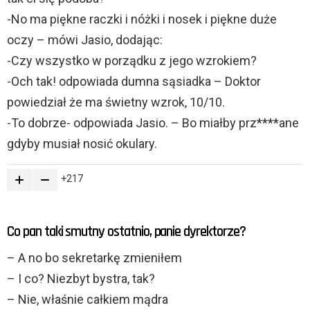
-No ma piękne raczki i nóżki i nosek i piękne duże
oczy – mówi Jasio, dodając:
-Czy wszystko w porządku z jego wzrokiem?
-Och tak! odpowiada dumna sąsiadka – Doktor
powiedział że ma świetny wzrok, 10/10.
-To dobrze- odpowiada Jasio. – Bo miałby prz****ane
gdyby musiał nosić okulary.
217
Co pan taki smutny ostatnio, panie dyrektorze?
– A no bo sekretarkę zmieniłem
– I co? Niezbyt bystra, tak?
– Nie, właśnie całkiem mądra