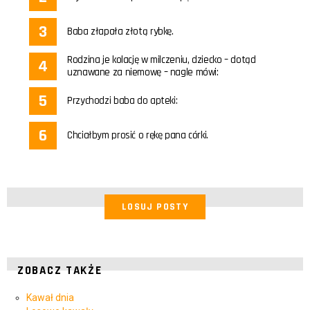
Baba złapała złotą rybkę.
Rodzina je kolację w milczeniu, dziecko – dotąd
uznawane za niemowę – nagle mówi:
Przychodzi baba do apteki:
Chciałbym prosić o rękę pana córki.
LOSUJ POSTY
ZOBACZ TAKŻE
Kawał dnia