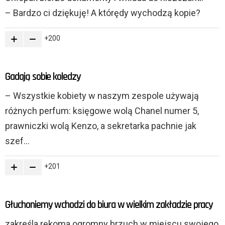
– Bardzo ci dziękuję! A którędy wychodzą kopie?
200
Gadają sobie koledzy
– Wszystkie kobiety w naszym zespole używają
różnych perfum: księgowe wolą Chanel numer 5,
prawniczki wolą Kenzo, a sekretarka pachnie jak
szef…
201
Głuchoniemy wchodzi do biura w wielkim zakładzie pracy
zakreśla rękoma ogromny brzuch w miejscu swojego