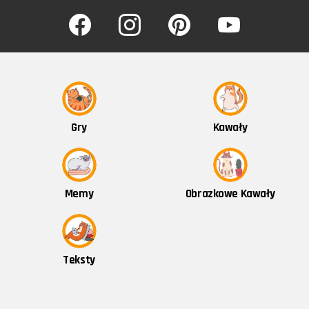
facebook
instagram
pinterest
youtube
Kawały
Gry
Obrazkowe Kawały
Memy
Teksty