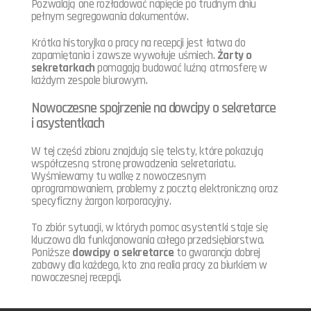
Pozwalają one rozładować napięcie po trudnym dniu
pełnym segregowania dokumentów.
Krótka historyjka o pracy na recepcji jest łatwa do
zapamiętania i zawsze wywołuje uśmiech.
Żarty o
sekretarkach
pomagają budować luźną atmosferę w
każdym zespole biurowym.
Nowoczesne spojrzenie na dowcipy o sekretarce
i asystentkach
W tej części zbioru znajdują się teksty, które pokazują
współczesną stronę prowadzenia sekretariatu.
Wyśmiewamy tu walkę z nowoczesnym
oprogramowaniem, problemy z pocztą elektroniczną oraz
specyficzny żargon korporacyjny.
To zbiór sytuacji, w których pomoc asystentki staje się
kluczowa dla funkcjonowania całego przedsiębiorstwa.
Poniższe
dowcipy o sekretarce
to gwarancja dobrej
zabawy dla każdego, kto zna realia pracy za biurkiem w
nowoczesnej recepcji.