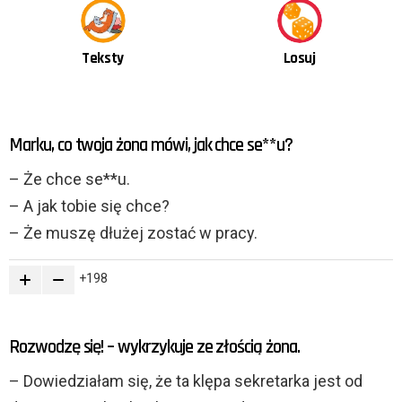
Teksty
Losuj
OSTATNIE
Marku, co twoja żona mówi, jak chce se**u?
TREŚCI
– Że chce se**u.
– A jak tobie się chce?
– Że muszę dłużej zostać w pracy.
198
Rozwodzę się! – wykrzykuje ze złością żona.
– Dowiedziałam się, że ta klępa sekretarka jest od