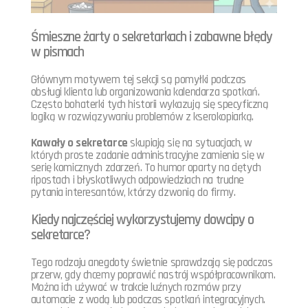
Śmieszne żarty o sekretarkach i zabawne błędy
w pismach
Głównym motywem tej sekcji są pomyłki podczas
obsługi klienta lub organizowania kalendarza spotkań.
Często bohaterki tych historii wykazują się specyficzną
logiką w rozwiązywaniu problemów z kserokopiarką.
Kawały o sekretarce
skupiają się na sytuacjach, w
których proste zadanie administracyjne zamienia się w
serię komicznych zdarzeń. To humor oparty na ciętych
ripostach i błyskotliwych odpowiedziach na trudne
pytania interesantów, którzy dzwonią do firmy.
Kiedy najczęściej wykorzystujemy dowcipy o
sekretarce?
Tego rodzaju anegdoty świetnie sprawdzają się podczas
przerw, gdy chcemy poprawić nastrój współpracownikom.
Można ich używać w trakcie luźnych rozmów przy
automacie z wodą lub podczas spotkań integracyjnych.