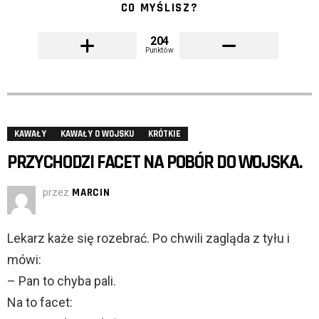
CO MYŚLISZ?
204
Punktów
KAWAŁY
KAWAŁY O WOJSKU
KRÓTKIE
PRZYCHODZI FACET NA POBÓR DO WOJSKA.
przez
MARCIN
Lekarz każe się rozebrać. Po chwili zagląda z tyłu i
mówi:
– Pan to chyba pali.
Na to facet: