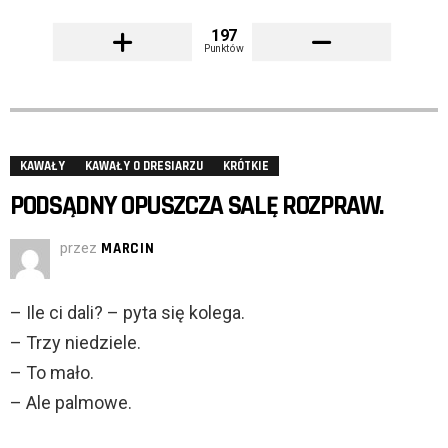
197
Punktów
KAWAŁY
KAWAŁY O DRESIARZU
KRÓTKIE
PODSĄDNY OPUSZCZA SALĘ ROZPRAW.
przez
MARCIN
– Ile ci dali? – pyta się kolega.
– Trzy niedziele.
– To mało.
– Ale palmowe.