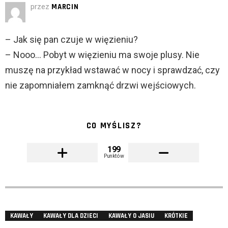
przez
MARCIN
– Jak się pan czuje w więzieniu?
– Nooo… Pobyt w więzieniu ma swoje plusy. Nie
muszę na przykład wstawać w nocy i sprawdzać, czy
nie zapomniałem zamknąć drzwi wejściowych.
CO MYŚLISZ?
199
Punktów
KAWAŁY
KAWAŁY DLA DZIECI
KAWAŁY O JASIU
KRÓTKIE