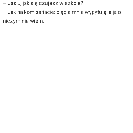
– Jasiu, jak się czujesz w szkole?
– Jak na komisariacie: ciągle mnie wypytują, a ja o
niczym nie wiem.
CO MYŚLISZ?
237
Punktów
KAWAŁY
KAWAŁY NA MAJÓWKĘ
KAWAŁY O WAKACJACH
KRÓTKIE
RODZINA KOWALSKICH JEDZIE NA
WAKACJE.
przez
MARCIN