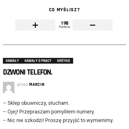
CO MYŚLISZ?
198
Punktów
KAWAŁY
KAWAŁY O PRACY
KRÓTKIE
DZWONI TELEFON.
przez
MARCIN
– Sklep obuwniczy, słucham.
– Ojej! Przepraszam pomyliłem numery.
– Nic nie szkodzi! Proszę przyjść to wymienimy.