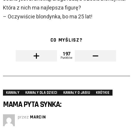
Która z nich ma najlepsza figurę?
– Oczywiście blondynka, bo ma 25 lat!
CO MYŚLISZ?
197
Punktów
KAWAŁY
KAWAŁY DLA DZIECI
KAWAŁY O JASIU
KRÓTKIE
MAMA PYTA SYNKA:
przez
MARCIN