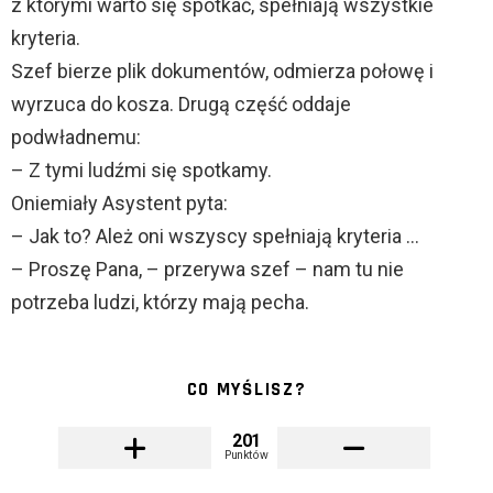
z którymi warto się spotkać, spełniają wszystkie
kryteria.
Szef bierze plik dokumentów, odmierza połowę i
wyrzuca do kosza. Drugą część oddaje
podwładnemu:
– Z tymi ludźmi się spotkamy.
Oniemiały Asystent pyta:
– Jak to? Ależ oni wszyscy spełniają kryteria …
– Proszę Pana, – przerywa szef – nam tu nie
potrzeba ludzi, którzy mają pecha.
CO MYŚLISZ?
201
Punktów