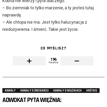
Kobita nie wierzy i pyta dlaczego.
– Bo ziemniak to tylko marzenie, a ty jesteś tutaj
naprawdę.
– Ale chłopa nie ma. Jest tylko halucynacja z
niedożywienia. I śmierć. Takie jest życie.
CO MYŚLISZ?
196
Punktów
KAWAŁY
KAWAŁY O DRESIARZU
KAWAŁY O WIĘŹNIACH
KRÓTKIE
ADWOKAT PYTA WIĘŹNIA: