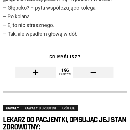
– Głęboko? – pyta współczująco kolega.
– Po kolana.
– E, to nic strasznego.
– Tak, ale wpadłem głową w dół.
CO MYŚLISZ?
196
Punktów
KAWAŁY
KAWAŁY O GRUBYCH
KRÓTKIE
LEKARZ DO PACJENTKI, OPISUJĄC JEJ STAN
ZDROWOTNY: