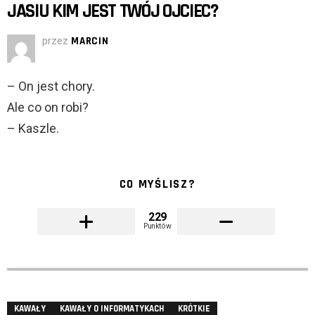
JASIU KIM JEST TWÓJ OJCIEC?
przez
MARCIN
– On jest chory.
Ale co on robi?
– Kaszle.
CO MYŚLISZ?
229
Punktów
KAWAŁY
KAWAŁY O INFORMATYKACH
KRÓTKIE