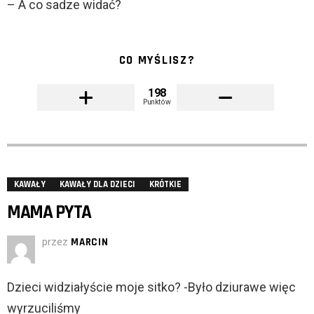
– A co sadze widać?
CO MYŚLISZ?
198
Punktów
KAWAŁY
KAWAŁY DLA DZIECI
KRÓTKIE
MAMA PYTA
przez
MARCIN
Dzieci widziałyście moje sitko? -Było dziurawe więc
wyrzuciliśmy