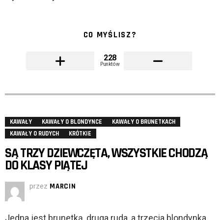
CO MYŚLISZ?
228
Punktów
KAWAŁY
KAWAŁY O BLONDYNCE
KAWAŁY O BRUNETKACH
KAWAŁY O RUDYCH
KRÓTKIE
SĄ TRZY DZIEWCZĘTA, WSZYSTKIE CHODZĄ
DO KLASY PIĄTEJ
przez
MARCIN
Jedna jest brunetką, druga ruda, a trzecia blondynka.