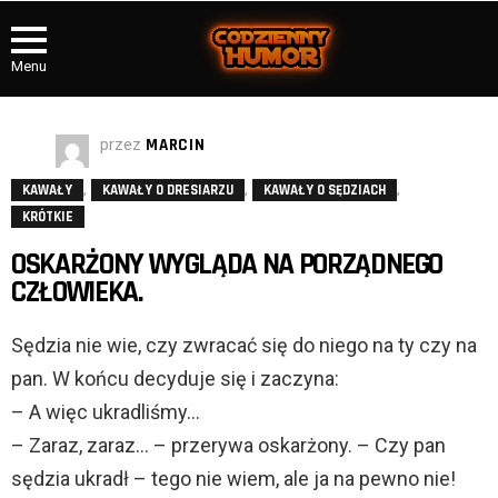
Menu
przez
MARCIN
,
,
,
KAWAŁY
KAWAŁY O DRESIARZU
KAWAŁY O SĘDZIACH
KRÓTKIE
OSKARŻONY WYGLĄDA NA PORZĄDNEGO
CZŁOWIEKA.
Sędzia nie wie, czy zwracać się do niego na ty czy na
pan. W końcu decyduje się i zaczyna:
– A więc ukradliśmy…
– Zaraz, zaraz… – przerywa oskarżony. – Czy pan
sędzia ukradł – tego nie wiem, ale ja na pewno nie!