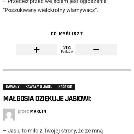
– Przecież przed wejściem jest ogłoszenie:
”Poszukiwany wielokrotny włamywacz”.
CO MYŚLISZ?
204
Punktów
KAWAŁY
KAWAŁY O JASIU
KRÓTKIE
MAŁGOSIA DZIĘKUJE JASIOWI:
przez
MARCIN
– Jasiu to miło z Twojej strony, że ze mną