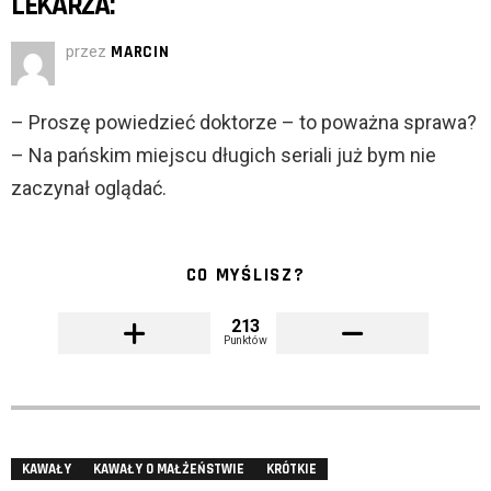
LEKARZA:
przez
MARCIN
– Proszę powiedzieć doktorze – to poważna sprawa?
– Na pańskim miejscu długich seriali już bym nie
zaczynał oglądać.
CO MYŚLISZ?
213
Punktów
KAWAŁY
KAWAŁY O MAŁŻEŃSTWIE
KRÓTKIE