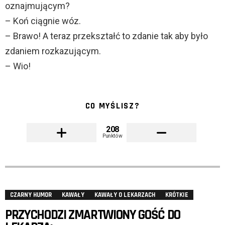
oznajmującym?
– Koń ciągnie wóz.
– Brawo! A teraz przekształć to zdanie tak aby było
zdaniem rozkazującym.
– Wio!
CO MYŚLISZ?
208
Punktów
CZARNY HUMOR
KAWAŁY
KAWAŁY O LEKARZACH
KRÓTKIE
PRZYCHODZI ZMARTWIONY GOŚĆ DO