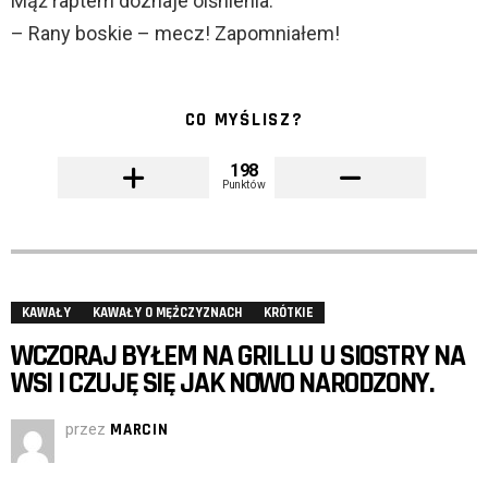
Mąż raptem doznaje olśnienia:
– Rany boskie – mecz! Zapomniałem!
CO MYŚLISZ?
198
Punktów
KAWAŁY
KAWAŁY O MĘŻCZYZNACH
KRÓTKIE
WCZORAJ BYŁEM NA GRILLU U SIOSTRY NA
WSI I CZUJĘ SIĘ JAK NOWO NARODZONY.
przez
MARCIN