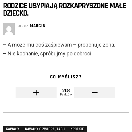
RODZICE USYPIAJĄ ROZKAPRYSZONE MAŁE
DZIECKO.
przez
MARCIN
– A może mu coś zaśpiewam – proponuje żona.
– Nie kochanie, spróbujmy po dobroci.
CO MYŚLISZ?
203
Punktów
KAWAŁY
KAWAŁY O ZWIERZĘTACH
KRÓTKIE