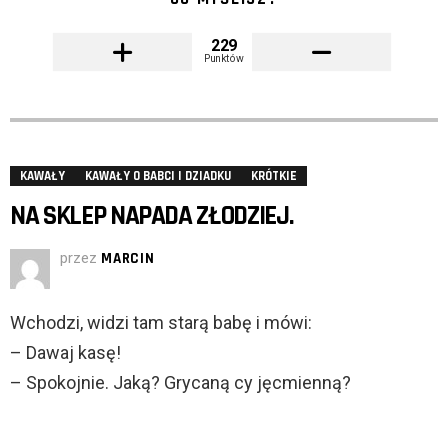
229
Punktów
KAWAŁY
KAWAŁY O BABCI I DZIADKU
KRÓTKIE
NA SKLEP NAPADA ZŁODZIEJ.
przez
MARCIN
Wchodzi, widzi tam starą babę i mówi:
– Dawaj kasę!
– Spokojnie. Jaką? Grycaną cy jęcmienną?