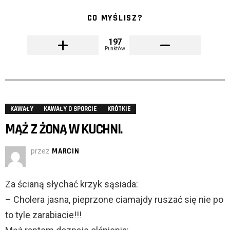
CO MYŚLISZ?
197
Punktów
KAWAŁY
KAWAŁY O SPORCIE
KRÓTKIE
MĄŻ Z ŻONĄ W KUCHNI.
przez
MARCIN
Za ścianą słychać krzyk sąsiada:
– Cholera jasna, pieprzone ciamajdy ruszać się nie po
to tyle zarabiacie!!!