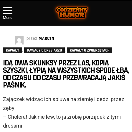
Menu
przez
MARCIN
,
,
KAWAŁY
KAWAŁY O DRESIARZU
KAWAŁY O ZWIERZĘTACH
IDĄ DWA SKUNKSY PRZEZ LAS, KOPIĄ
SZYSZKI, ŁYPIĄ NA WSZYSTKICH SPODE ŁBA,
OD CZASU DO CZASU PRZEWRACAJĄ JAKIŚ
PAŚNIK.
Zajączek widząc ich spluwa na ziemię i cedzi przez
zęby:
– Cholera! Jak nie lew, to ja zrobię porządek z tymi
dresami!