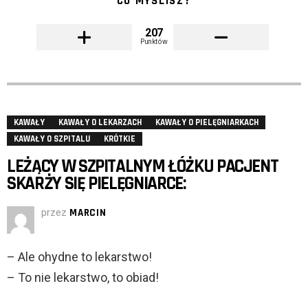
CO MYŚLISZ?
207
Punktów
KAWAŁY
KAWAŁY O LEKARZACH
KAWAŁY O PIELĘGNIARKACH
KAWAŁY O SZPITALU
KRÓTKIE
LEŻĄCY W SZPITALNYM ŁÓŻKU PACJENT
SKARŻY SIĘ PIELĘGNIARCE:
przez
MARCIN
– Ale ohydne to lekarstwo!
– To nie lekarstwo, to obiad!