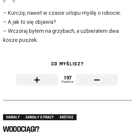
– Kurczę, nawet w czasie urlopu myślę o robocie.
– A jak to się objawia?
– Wczoraj byłem na grzybach, a uzbierałem dwa
kosze puszek.
CO MYŚLISZ?
197
Punktów
KAWAŁY
KAWAŁY O PRACY
KRÓTKIE
WODOCIĄGI?