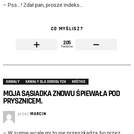
– Pss…! Zdał pan, prosze indeks…
CO MYŚLISZ?
205
Punktów
KAWAŁY
KAWAŁY DLA DOROSŁYCH
KRÓTKIE
MOJA SĄSIADKA ZNOWU ŚPIEWAŁA POD
PRYSZNICEM.
przez
MARCIN
– W sumie wcale mi to nie przeszkadza, bo przez