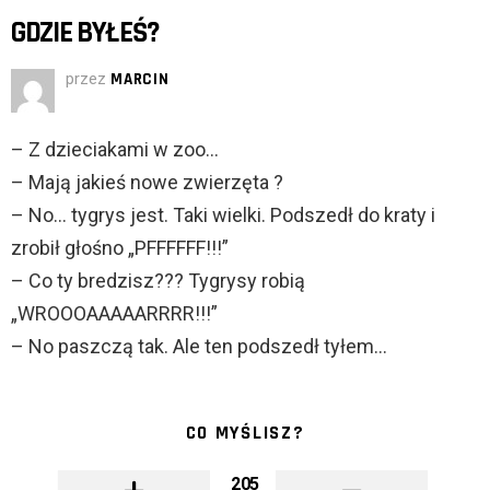
GDZIE BYŁEŚ?
przez
MARCIN
– Z dzieciakami w zoo…
– Mają jakieś nowe zwierzęta ?
– No… tygrys jest. Taki wielki. Podszedł do kraty i
zrobił głośno „PFFFFFF!!!”
– Co ty bredzisz??? Tygrysy robią
„WROOOAAAAARRRR!!!”
– No paszczą tak. Ale ten podszedł tyłem…
CO MYŚLISZ?
205