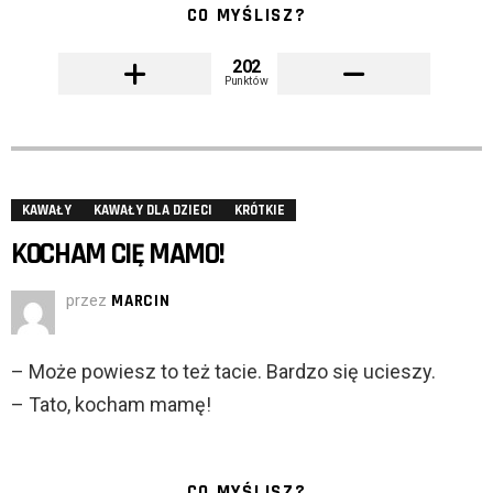
CO MYŚLISZ?
202
Punktów
KAWAŁY
KAWAŁY DLA DZIECI
KRÓTKIE
KOCHAM CIĘ MAMO!
przez
MARCIN
– Może powiesz to też tacie. Bardzo się ucieszy.
– Tato, kocham mamę!
CO MYŚLISZ?