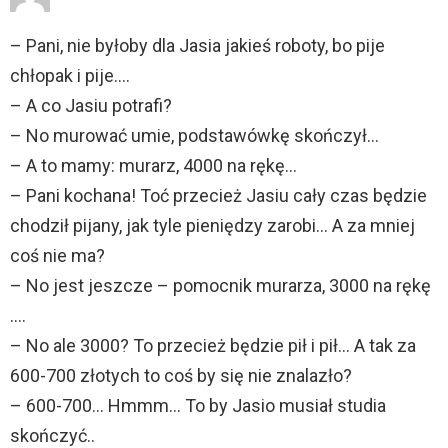
– Pani, nie byłoby dla Jasia jakieś roboty, bo pije
chłopak i pije….
– A co Jasiu potrafi?
– No murować umie, podstawówkę skończył…
– A to mamy: murarz, 4000 na rękę…
– Pani kochana! Toć przecież Jasiu cały czas będzie
chodził pijany, jak tyle pieniędzy zarobi… A za mniej
coś nie ma?
– No jest jeszcze – pomocnik murarza, 3000 na rękę
….
– No ale 3000? To przecież będzie pił i pił… A tak za
600-700 złotych to coś by się nie znalazło?
– 600-700… Hmmm… To by Jasio musiał studia
skończyć..