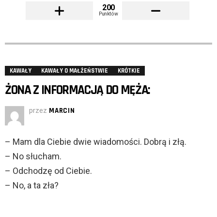
200
Punktów
KAWAŁY
KAWAŁY O MAŁŻEŃSTWIE
KRÓTKIE
ŻONA Z INFORMACJĄ DO MĘŻA:
przez
MARCIN
– Mam dla Ciebie dwie wiadomości. Dobrą i złą.
– No słucham.
– Odchodzę od Ciebie.
– No, a ta zła?