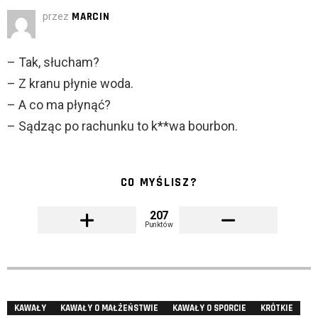
przez
MARCIN
– Tak, słucham?
– Z kranu płynie woda.
– A co ma płynąć?
– Sądząc po rachunku to k**wa bourbon.
CO MYŚLISZ?
207
Punktów
KAWAŁY
KAWAŁY O MAŁŻEŃSTWIE
KAWAŁY O SPORCIE
KRÓTKIE