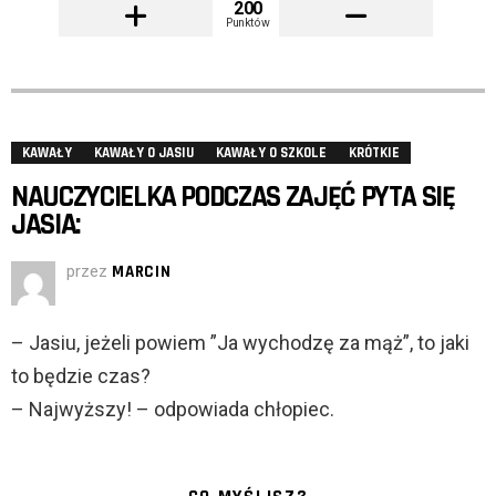
200
Punktów
KAWAŁY
KAWAŁY O JASIU
KAWAŁY O SZKOLE
KRÓTKIE
NAUCZYCIELKA PODCZAS ZAJĘĆ PYTA SIĘ
JASIA:
przez
MARCIN
– Jasiu, jeżeli powiem ”Ja wychodzę za mąż”, to jaki
to będzie czas?
– Najwyższy! – odpowiada chłopiec.