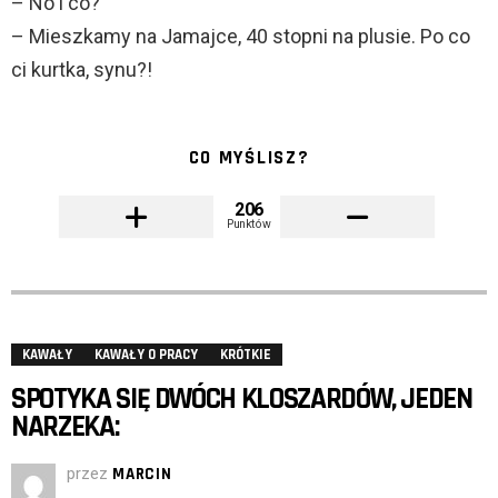
– No i co?
– Mieszkamy na Jamajce, 40 stopni na plusie. Po co
ci kurtka, synu?!
CO MYŚLISZ?
206
Punktów
KAWAŁY
KAWAŁY O PRACY
KRÓTKIE
SPOTYKA SIĘ DWÓCH KLOSZARDÓW, JEDEN
NARZEKA:
przez
MARCIN