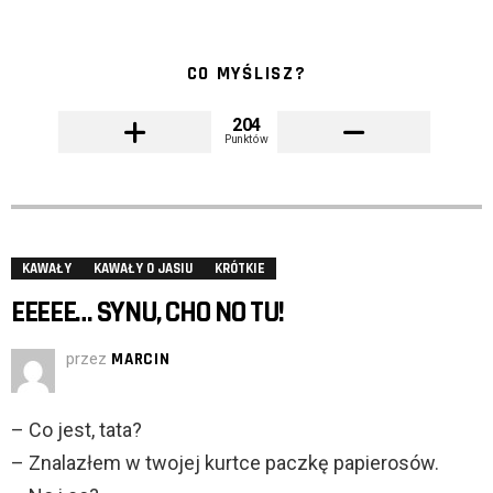
CO MYŚLISZ?
204
Punktów
KAWAŁY
KAWAŁY O JASIU
KRÓTKIE
EEEEE… SYNU, CHO NO TU!
przez
MARCIN
– Co jest, tata?
– Znalazłem w twojej kurtce paczkę papierosów.