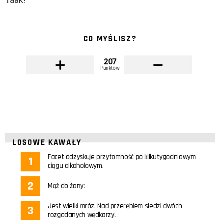
CO MYŚLISZ?
207
Punktów
LOSOWE KAWAŁY
Facet odzyskuje przytomność po kilkutygodniowym
ciągu alkoholowym.
Mąż do żony:
Jest wielki mróz. Nad przeręblem siedzi dwóch
rozgadanych wędkarzy.