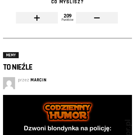
CO MYŚLISZ?
209
Punktów
MEMY
TO NIEŹLE
przez
MARCIN