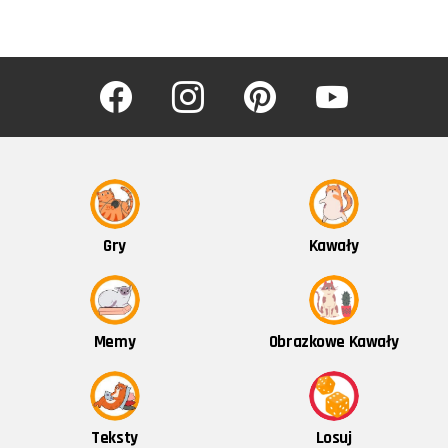
facebook
instagram
pinterest
youtube
Kawały
Gry
Obrazkowe Kawały
Memy
Teksty
Losuj