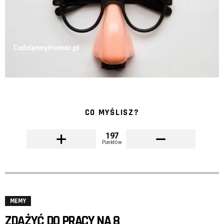
CO MYŚLISZ?
197
Punktów
MEMY
ZDĄŻYĆ DO PRACY NA 8