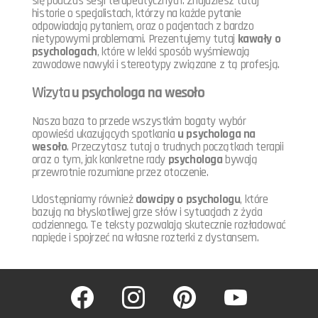
się podczas sesji terapeutycznych. Znajdziesz tutaj
historie o specjalistach, którzy na każde pytanie
odpowiadają pytaniem, oraz o pacjentach z bardzo
nietypowymi problemami. Prezentujemy tutaj
kawały o
psychologach
, które w lekki sposób wyśmiewają
zawodowe nawyki i stereotypy związane z tą profesją.
Wizyta
u psychologa na wesoło
Nasza baza to przede wszystkim bogaty wybór
opowieści ukazujących spotkania
u psychologa na
wesoło
. Przeczytasz tutaj o trudnych początkach terapii
oraz o tym, jak konkretne rady
psychologa
bywają
przewrotnie rozumiane przez otoczenie.
Udostępniamy również
dowcipy o psychologu
, które
bazują na błyskotliwej grze słów i sytuacjach z życia
codziennego. Te teksty pozwalają skutecznie rozładować
napięcie i spojrzeć na własne rozterki z dystansem.
facebook
instagram
pinterest
youtube