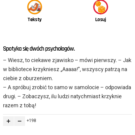
Teksty
Losuj
OSTATNIE
Spotyka się dwóch psychologów.
TREŚCI
– Wiesz, to ciekawe zjawisko – mówi pierwszy. – Jak
w bibliotece krzykniesz „Aaaaa!”, wszyscy patrzą na
ciebie z oburzeniem.
– A spróbuj zrobić to samo w samolocie – odpowiada
drugi. – Zobaczysz, ilu ludzi natychmiast krzyknie
razem z tobą!
198