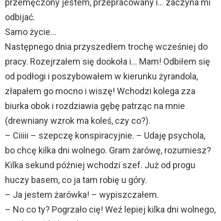
przemęczony jestem, przepracowany i… zaczyna mi
odbijać.
Samo życie…
Następnego dnia przyszedłem trochę wcześniej do
pracy. Rozejrzałem się dookoła i… Mam! Odbiłem się
od podłogi i poszybowałem w kierunku żyrandola,
złapałem go mocno i wiszę! Wchodzi kolega zza
biurka obok i rozdziawia gębę patrząc na mnie
(drewniany wzrok ma koleś, czy co?).
– Ciiiii – szepczę konspiracyjnie. – Udaję psychola,
bo chcę kilka dni wolnego. Gram żarówę, rozumiesz?
Kilka sekund później wchodzi szef. Już od progu
huczy basem, co ja tam robię u góry.
– Ja jestem żarówka! – wypiszczałem.
– No co ty? Pogrzało cię! Weź lepiej kilka dni wolnego,