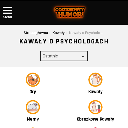
Menu
Jesteś tutaj:
Strona główna
Kawały
Kawały o Psychologach
KAWAŁY O PSYCHOLOGACH
Kawały
Gry
Obrazkowe Kawały
Memy