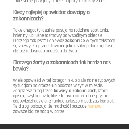
takie same przygody i małe kłopoty jak każdy z nas.
Kiedy najlepiej opowiadać
dowcipy o
zakonnicach
?
Takie anegdoty idealnie pasują na rodzinne spotkania,
imieniny lub luźne rozmowy po wspólnym obiedzie.
Dlaczego tak jest? Ponieważ
zakonnice
w tych tekstach
są zazwyczaj przedstawione jako osoby pełne mądrości,
ale też radosnego podejścia do życia.
Dlaczego
żarty o zakonnicach
tak bardzo nas
bawią?
Wiele opowieści w tej kategorii skupia się na nietypowych
sytuacjach na drodze lub podczas wizyt w mieście.
Znajdziesz tutaj liczne
kawały o zakonnicach
, które
opisują szybką jazdę klasztornym autem lub sprytne
odpowiedzi udzielane funkcjonariuszom podczas kontroli.
Te dialogi pokazują, że mądrość i poczucie
humoru
zawsze idą ze sobą w parze.