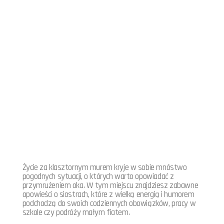
Życie za klasztornym murem kryje w sobie mnóstwo
pogodnych sytuacji, o których warto opowiadać z
przymrużeniem oka. W tym miejscu znajdziesz zabawne
opowieści o siostrach, które z wielką energią i humorem
podchodzą do swoich codziennych obowiązków, pracy w
szkole czy podróży małym fiatem.