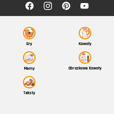
facebook
instagram
pinterest
youtube
Kawały
Gry
Obrazkowe Kawały
Memy
Teksty