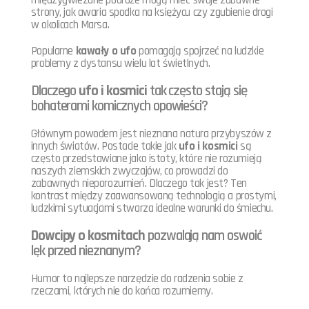
strony, jak awaria spodka na księżycu czy zgubienie drogi
w okolicach Marsa.
Popularne
kawały o ufo
pomagają spojrzeć na ludzkie
problemy z dystansu wielu lat świetlnych.
Dlaczego
ufo i kosmici
tak często stają się
bohaterami komicznych opowieści?
Głównym powodem jest nieznana natura przybyszów z
innych światów. Postacie takie jak
ufo i kosmici
są
często przedstawiane jako istoty, które nie rozumieją
naszych ziemskich zwyczajów, co prowadzi do
zabawnych nieporozumień. Dlaczego tak jest? Ten
kontrast między zaawansowaną technologią a prostymi,
ludzkimi sytuacjami stwarza idealne warunki do śmiechu.
Dowcipy o kosmitach
pozwalają nam oswoić
lęk przed nieznanym?
Humor to najlepsze narzędzie do radzenia sobie z
rzeczami, których nie do końca rozumiemy.