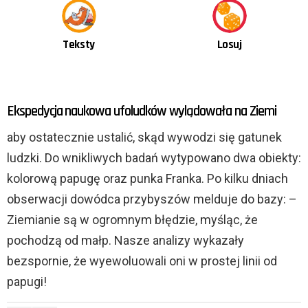
Teksty
Losuj
OSTATNIE
Ekspedycja naukowa ufoludków wylądowała na Ziemi
TREŚCI
aby ostatecznie ustalić, skąd wywodzi się gatunek
ludzki. Do wnikliwych badań wytypowano dwa obiekty:
kolorową papugę oraz punka Franka. Po kilku dniach
obserwacji dowódca przybyszów melduje do bazy: –
Ziemianie są w ogromnym błędzie, myśląc, że
pochodzą od małp. Nasze analizy wykazały
bezspornie, że wyewoluowali oni w prostej linii od
papugi!