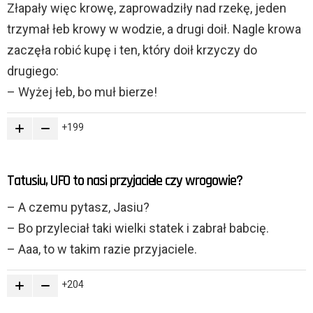
Złapały więc krowę, zaprowadziły nad rzekę, jeden
trzymał łeb krowy w wodzie, a drugi doił. Nagle krowa
zaczęła robić kupę i ten, który doił krzyczy do
drugiego:
– Wyżej łeb, bo muł bierze!
199
Tatusiu, UFO to nasi przyjaciele czy wrogowie?
– A czemu pytasz, Jasiu?
– Bo przyleciał taki wielki statek i zabrał babcię.
– Aaa, to w takim razie przyjaciele.
204