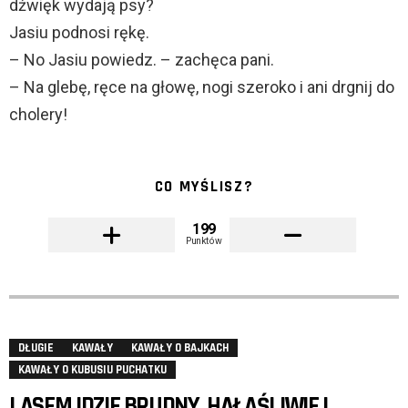
dźwięk wydają psy?
Jasiu podnosi rękę.
– No Jasiu powiedz. – zachęca pani.
– Na glebę, ręce na głowę, nogi szeroko i ani drgnij do
cholery!
CO MYŚLISZ?
199
Punktów
DŁUGIE
KAWAŁY
KAWAŁY O BAJKACH
KAWAŁY O KUBUSIU PUCHATKU
LASEM IDZIE BRUDNY, HAŁAŚLIWIE I