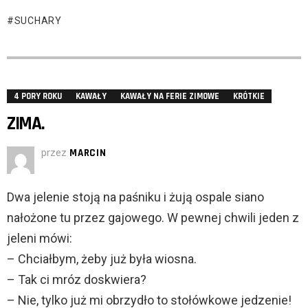
SUCHARY
4 PORY ROKU
KAWAŁY
KAWAŁY NA FERIE ZIMOWE
KRÓTKIE
ZIMA.
przez
MARCIN
Dwa jelenie stoją na paśniku i żują ospale siano
nałożone tu przez gajowego. W pewnej chwili jeden z
jeleni mówi:
– Chciałbym, żeby już była wiosna.
– Tak ci mróz doskwiera?
– Nie, tylko już mi obrzydło to stołówkowe jedzenie!