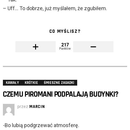
– Uff… To dobrze, już myślałem, że zgubiłem.
CO MYŚLISZ?
217
Punktów
KAWAŁY
KRÓTKIE
ŚMIESZNE ZAGADKI
CZEMU PIROMANI PODPALAJĄ BUDYNKI?
przez
MARCIN
-Bo lubią podgrzewać atmosferę.