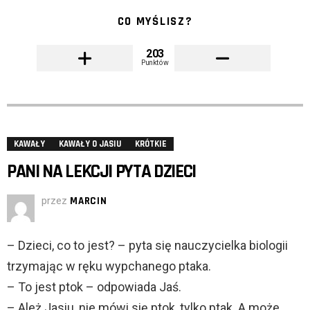
CO MYŚLISZ?
203
Punktów
KAWAŁY
KAWAŁY O JASIU
KRÓTKIE
PANI NA LEKCJI PYTA DZIECI
przez
MARCIN
– Dzieci, co to jest? – pyta się nauczycielka biologii
trzymając w ręku wypchanego ptaka.
– To jest ptok – odpowiada Jaś.
– Ależ Jasiu, nie mówi się ptok, tylko ptak. A może