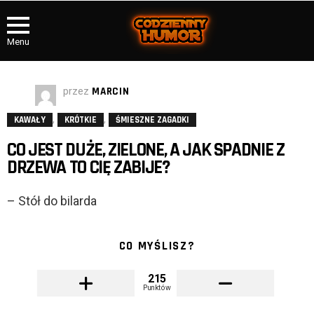
Menu
przez
MARCIN
,
,
KAWAŁY
KRÓTKIE
ŚMIESZNE ZAGADKI
CO JEST DUŻE, ZIELONE, A JAK SPADNIE Z
DRZEWA TO CIĘ ZABIJE?
– Stół do bilarda
CO MYŚLISZ?
215
Punktów