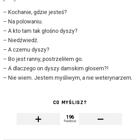
– Kochanie, gdzie jesteś?
– Na polowaniu.
– A kto tam tak głośno dyszy?
– Niedźwiedź.
– A czemu dyszy?
– Bo jest ranny, postrzeliłem go.
– A dlaczego on dyszy damskim głosem?!
– Nie wiem. Jestem myśliwym, a nie weterynarzem.
CO MYŚLISZ?
196
Punktów