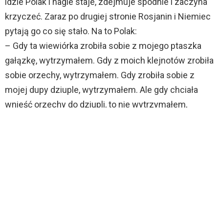
idzie Polak i nagle staje, zdejmuje spodnie i zaczyna
krzyczeć. Zaraz po drugiej stronie Rosjanin i Niemiec
pytają go co się stało. Na to Polak:
– Gdy ta wiewiórka zrobiła sobie z mojego ptaszka
gałązkę, wytrzymałem. Gdy z moich klejnotów zrobiła
sobie orzechy, wytrzymałem. Gdy zrobiła sobie z
mojej dupy dziuple, wytrzymałem. Ale gdy chciała
wnieść orzechy do dziupli, to nie wytrzymałem,
zdjąłem spodnie i chciałem ją udusić.
CO MYŚLISZ?
201
Punktów