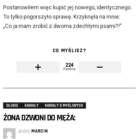
Postanowiłem więc kupić jej nowego, identycznego.
To tylko pogorszyło sprawę. Krzyknęła na mnie:
„Co ja mam zrobić z dwoma zdechłymi psami?!”
CO MYŚLISZ?
224
Punktów
DŁUGIE
KAWAŁY
KAWAŁY O MYŚLIWYCH
ŻONA DZWONI DO MĘŻA:
przez
MARCIN