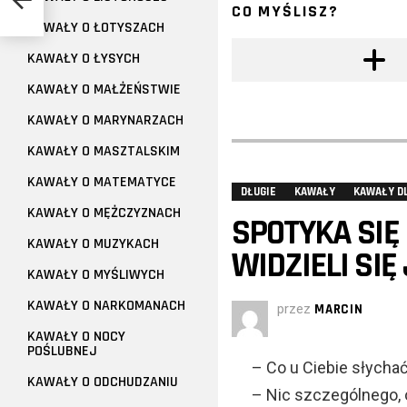
CO MYŚLISZ?
KAWAŁY O ŁOTYSZACH
KAWAŁY O ŁYSYCH
KAWAŁY O MAŁŻEŃSTWIE
KAWAŁY O MARYNARZACH
KAWAŁY O MASZTALSKIM
KAWAŁY O MATEMATYCE
DŁUGIE
KAWAŁY
KAWAŁY D
KAWAŁY O MĘŻCZYZNACH
SPOTYKA SIĘ
KAWAŁY O MUZYKACH
WIDZIELI SIĘ
KAWAŁY O MYŚLIWYCH
KAWAŁY O NARKOMANACH
przez
MARCIN
KAWAŁY O NOCY
POŚLUBNEJ
– Co u Ciebie słycha
KAWAŁY O ODCHUDZANIU
– Nic szczególnego, 