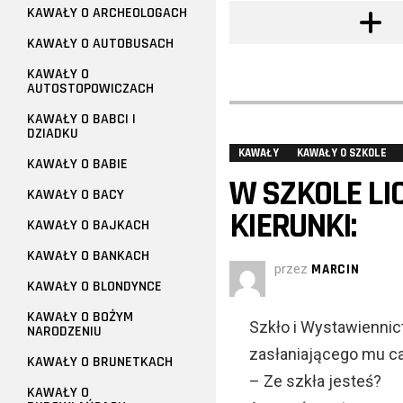
KAWAŁY O ARCHEOLOGACH
KAWAŁY O AUTOBUSACH
KAWAŁY O
AUTOSTOPOWICZACH
KAWAŁY O BABCI I
DZIADKU
KAWAŁY
KAWAŁY O SZKOLE
KAWAŁY O BABIE
W SZKOLE L
KAWAŁY O BACY
KIERUNKI:
KAWAŁY O BAJKACH
KAWAŁY O BANKACH
przez
MARCIN
KAWAŁY O BLONDYNCE
KAWAŁY O BOŻYM
Szkło i Wystawienni
NARODZENIU
zasłaniającego mu cał
KAWAŁY O BRUNETKACH
– Ze szkła jesteś?
KAWAŁY O