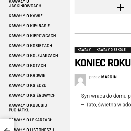
KAWAŁY O
JASKINIOWCACH
KAWAŁY O KAWIE
KAWAŁY O KIEŁBASIE
KAWAŁY O KIEROWCACH
KAWAŁY O KOBIETACH
KAWAŁY
KAWAŁY O SZKOLE
KAWAŁY O KOLEJARZACH
KONIEC ROKU
KAWAŁY O KOTACH
KAWAŁY O KROWIE
przez
MARCIN
KAWAŁY O KSIĘDZU
KAWAŁY O KSIĘGOWYCH
Syn wraca do domu po
– Tato, świetna wiad
KAWAŁY O KUBUSIU
PUCHATKU
KAWAŁY O LEKARZACH
KAWAŁY O LISTONOSZU