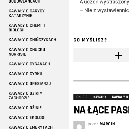
BUDOWLAŃCACH
A uczeń wystraszony
– Nie z wystawiennic
KAWAŁY O CARYCY
KATARZYNIE
KAWAŁY O CHEMII I
BIOLOGII
CO MYŚLISZ?
KAWAŁY O CHIŃCZYKACH
KAWAŁY O CHUCKU
NORRISIE
KAWAŁY O CYGANACH
KAWAŁY O CYRKU
KAWAŁY O DRESIARZU
KAWAŁY O DZIKIM
DŁUGIE
KAWAŁY
KAWAŁY O
ZACHODZIE
NA ŁĄCE PASI
KAWAŁY O DŻINIE
KAWAŁY O EKOLOGII
przez
MARCIN
KAWAŁY O EMERYTACH