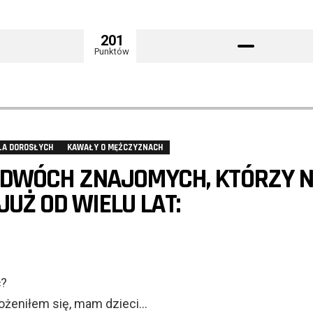
201
Punktów
LA DOROSŁYCH
KAWAŁY O MĘŻCZYZNACH
 DWÓCH ZNAJOMYCH, KTÓRZY N
 JUŻ OD WIELU LAT:
ć?
ożeniłem się, mam dzieci…