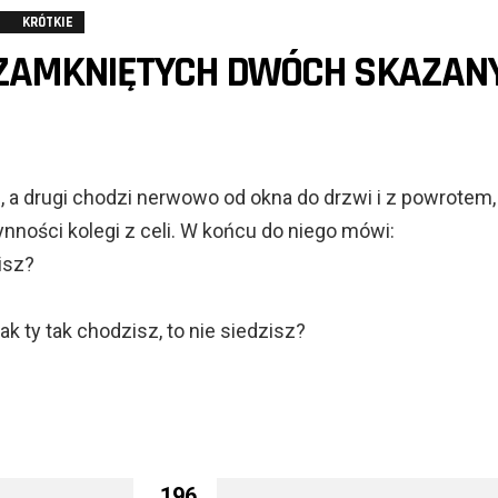
KRÓTKIE
 ZAMKNIĘTYCH DWÓCH SKAZAN
, a drugi chodzi nerwowo od okna do drzwi i z powrotem,
ności kolegi z celi. W końcu do niego mówi:
isz?
jak ty tak chodzisz, to nie siedzisz?
196