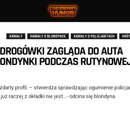
,
,
,
KAWAŁY
KAWAŁY O BLONDYNCE
KAWAŁY O POLICJANTACH
KRÓT
 DROGÓWKI ZAGLĄDA DO AUTA
LONDYNKI PODCZAS RUTYNOWE
darty profil. – stwierdza sprawdzając ogumienie policja
już raczej z okładki nie jest…- odcina się blondyna.