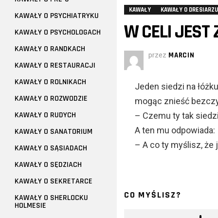
KAWAŁY
KAWAŁY O DRESIARZU
KAWAŁY O PSYCHIATRYKU
W CELI JEST
KAWAŁY O PSYCHOLOGACH
KAWAŁY O RANDKACH
przez
MARCIN
KAWAŁY O RESTAURACJI
KAWAŁY O ROLNIKACH
Jeden siedzi na łóżku
KAWAŁY O ROZWODZIE
mogąc znieść bezczyn
KAWAŁY O RUDYCH
– Czemu ty tak siedz
A ten mu odpowiada:
KAWAŁY O SANATORIUM
– A co ty myślisz, że 
KAWAŁY O SĄSIADACH
KAWAŁY O SĘDZIACH
KAWAŁY O SEKRETARCE
CO MYŚLISZ?
KAWAŁY O SHERLOCKU
HOLMESIE