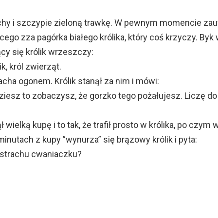
hy i szczypie zieloną trawkę. W pewnym momencie za
go zza pagórka białego królika, który coś krzyczy. Byk
ący się królik wrzeszczy:
ik, król zwierząt.
macha ogonem. Królik stanął za nim i mówi:
ziesz to zobaczysz, że gorzko tego pożałujesz. Liczę do
ł wielką kupę i to tak, że trafił prosto w królika, po czym 
 minutach z kupy ”wynurza” się brązowy królik i pyta:
e strachu cwaniaczku?