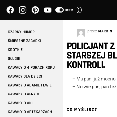
facebook
instagram
pinterest
youtube
PRZEŁĄCZ
NSFW
SKÓRKĘ
przez
MARCIN
CZARNY HUMOR
ŚMIESZNE ZAGADKI
POLICJANT Z
KRÓTKIE
STARSZEJ B
DŁUGIE
KONTROLI.
KAWAŁY O 4 PORACH ROKU
KAWAŁY DLA DZIECI
– Ma pani już mocno z
KAWAŁY O ADAMIE I EWIE
– No wie pan, pan też 
KAWAŁY O AFRYCE
KAWAŁY O ANI
CO MYŚLISZ?
KAWAŁY O APTEKARZACH