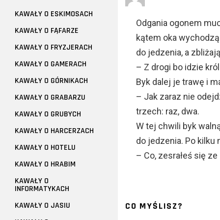
KAWAŁY O ESKIMOSACH
Odgania ogonem muc
KAWAŁY O FĄFARZE
kątem oka wychodzące
KAWAŁY O FRYZJERACH
do jedzenia, a zbliżaj
KAWAŁY O GAMERACH
– Z drogi bo idzie król
KAWAŁY O GÓRNIKACH
Byk dalej je trawę i 
– Jak zaraz nie odejd
KAWAŁY O GRABARZU
trzech: raz, dwa.
KAWAŁY O GRUBYCH
W tej chwili byk walną
KAWAŁY O HARCERZACH
do jedzenia. Po kilku
KAWAŁY O HOTELU
– Co, zesrałeś się z
KAWAŁY O HRABIM
KAWAŁY O
INFORMATYKACH
KAWAŁY O JASIU
CO MYŚLISZ?