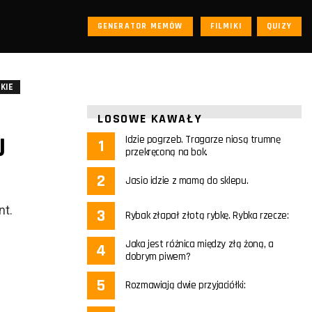
GENERATOR MEMÓW
FILMIKI
QUIZY
KIE
LOSOWE KAWAŁY
J
Idzie pogrzeb. Tragarze niosą trumnę
przekręconą na bok.
Jasio idzie z mamą do sklepu.
nt.
Rybak złapał złotą rybkę. Rybka rzecze:
Jaka jest różnica między złą żoną, a
dobrym piwem?
Rozmawiają dwie przyjaciółki: