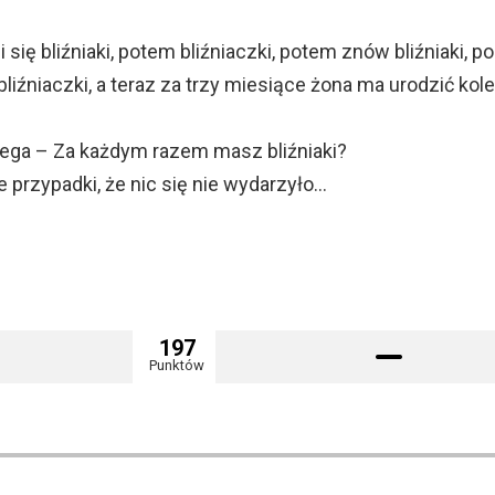
i się bliźniaki, potem bliźniaczki, potem znów bliźniaki, po
iźniaczki, a teraz za trzy miesiące żona ma urodzić kol
olega – Za każdym razem masz bliźniaki?
ie przypadki, że nic się nie wydarzyło…
197
Punktów