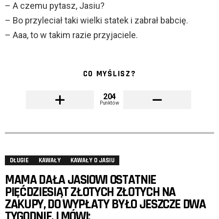
– A czemu pytasz, Jasiu?
– Bo przyleciał taki wielki statek i zabrał babcię.
– Aaa, to w takim razie przyjaciele.
CO MYŚLISZ?
204
Punktów
DŁUGIE
KAWAŁY
KAWAŁY O JASIU
MAMA DAŁA JASIOWI OSTATNIE
PIĘĆDZIESIĄT ZŁOTYCH ZŁOTYCH NA
ZAKUPY, DO WYPŁATY BYŁO JESZCZE DWA
TYGODNIE, I MÓWI: