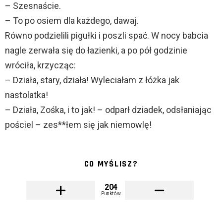
– Szesnaście.
– To po osiem dla każdego, dawaj.
Równo podzielili pigułki i poszli spać. W nocy babcia
nagle zerwała się do łazienki, a po pół godzinie
wróciła, krzycząc:
– Działa, stary, działa! Wyleciałam z łóżka jak
nastolatka!
– Działa, Zośka, i to jak! – odparł dziadek, odsłaniając
pościel – zes**łem się jak niemowlę!
CO MYŚLISZ?
204
Punktów