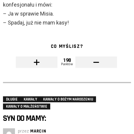
konfesjonału i mówi:
– Ja w sprawie Misia.
– Spadaj, już nie mam kasy!
CO MYŚLISZ?
198
Punktów
DŁUGIE
KAWAŁY
KAWAŁY O BOŻYM NARODZENIU
KAWAŁY O MAŁŻEŃSTWIE
SYN DO MAMY:
przez
MARCIN