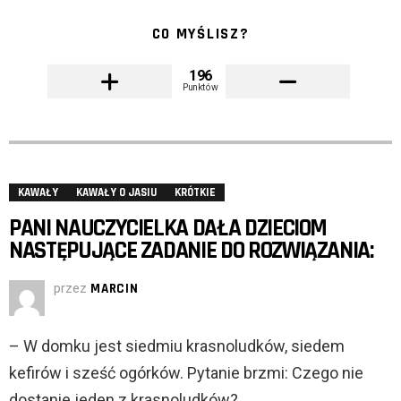
CO MYŚLISZ?
196
Punktów
KAWAŁY
KAWAŁY O JASIU
KRÓTKIE
PANI NAUCZYCIELKA DAŁA DZIECIOM
NASTĘPUJĄCE ZADANIE DO ROZWIĄZANIA:
przez
MARCIN
– W domku jest siedmiu krasnoludków, siedem
kefirów i sześć ogórków. Pytanie brzmi: Czego nie
dostanie jeden z krasnoludków?