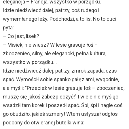
elegancja – Francja, wszystko w porządku.
Idzie niedźwiedź dalej, patrzy, coś rudego i
wymemłanego leży. Podchodzi, a to lis. No to cuci i
pyta:
– Co jest, lisek?
– Misiek, nie wiesz? W lesie grasuje łoś –
zboczeniec, silny, ale elegancki, pełna kultura,
wszystko w porządku…
Idzie niedźwiedź dalej, patrzy, zmrok zapada, czas
spać. Wymościł sobie spanko gałęziami, wygodnie,
ale myśli: ”Przecież w lesie grasuje łoś – zboczeniec,
muszę się jakoś zabezpieczyć!” I wiele nie myśląc
wsadził tam korek i poszedł spać. Śpi, śpi i nagle coś
go obudziło, jakieś szmery! Wtem usłyszał odgłos
podobny do otwieranej butelki wina: