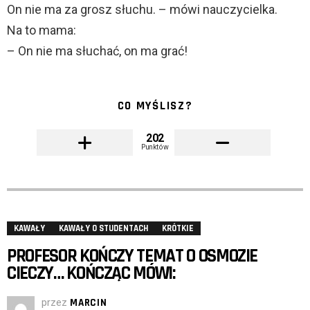
On nie ma za grosz słuchu. – mówi nauczycielka.
Na to mama:
– On nie ma słuchać, on ma grać!
CO MYŚLISZ?
202
Punktów
KAWAŁY
KAWAŁY O STUDENTACH
KRÓTKIE
PROFESOR KOŃCZY TEMAT O OSMOZIE
CIECZY… KOŃCZĄC MÓWI:
przez
MARCIN