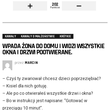
202
Punktów
KAWAŁY
KAWAŁY O MAŁŻEŃSTWIE
KRÓTKIE
WPADA ŻONA DO DOMU I WIDZI WSZYSTKIE
OKNA I DRZWI POOTWIERANE.
przez
MARCIN
– Czyś ty zwariował chcesz dzieci poprzeziębiać?
– Kisiel dla nich gotuję.
– Ale po co otwierałeś wszystkie drzwi i okna?
– Bo w instrukcji jest napisane: ”Gotować w
przeciągu 10 minut”.