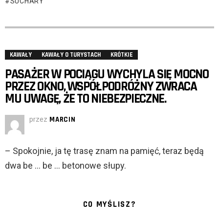
SUCHARY
KAWAŁY
KAWAŁY O TURYSTACH
KRÓTKIE
PASAŻER W POCIĄGU WYCHYLA SIĘ MOCNO
PRZEZ OKNO, WSPÓŁPODRÓŻNY ZWRACA
MU UWAGĘ, ŻE TO NIEBEZPIECZNE.
przez
MARCIN
– Spokojnie, ja tę trasę znam na pamięć, teraz będą
dwa be … be … betonowe słupy.
CO MYŚLISZ?