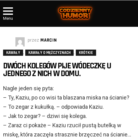
Menu
przez
MARCIN
,
,
KAWAŁY
KAWAŁY O MĘŻCZYZNACH
KRÓTKIE
DWÓCH KOLEGÓW PIJE WÓDECZKĘ U
JEDNEGO Z NICH W DOMU.
Nagle jeden się pyta:
– Ty, Kaziu, po co wisi ta blaszana miska na ścianie?
– To zegar z kukułką. – odpowiada Kaziu.
– Jak to zegar? – dziwi się kolega.
– Zaraz ci pokaże – Kaziu rzucił pustą butelką w
miskę, która zaczęła strasznie brzęczeć na ścianie…