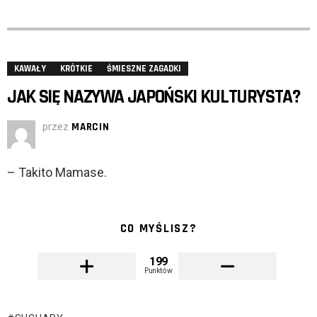
KAWAŁY
KRÓTKIE
ŚMIESZNE ZAGADKI
JAK SIĘ NAZYWA JAPOŃSKI KULTURYSTA?
przez
MARCIN
– Takito Mamase.
CO MYŚLISZ?
199
Punktów