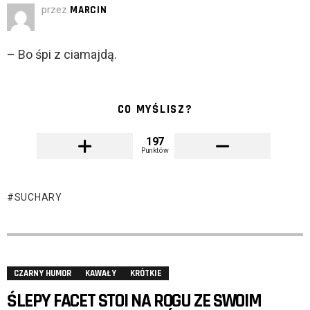
przez
MARCIN
– Bo śpi z ciamajdą.
CO MYŚLISZ?
197
Punktów
SUCHARY
CZARNY HUMOR
KAWAŁY
KRÓTKIE
ŚLEPY FACET STOI NA ROGU ZE SWOIM