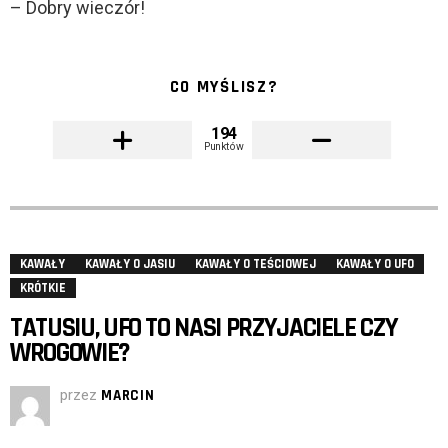
– Dobry wieczór!
CO MYŚLISZ?
194
Punktów
KAWAŁY
KAWAŁY O JASIU
KAWAŁY O TEŚCIOWEJ
KAWAŁY O UFO
KRÓTKIE
TATUSIU, UFO TO NASI PRZYJACIELE CZY
WROGOWIE?
przez
MARCIN