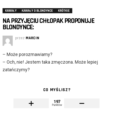
KAWAŁY
KAWAŁY O BLONDYNCE
KRÓTKIE
NA PRZYJĘCIU CHŁOPAK PROPONUJE
BLONDYNCE:
przez
MARCIN
– Może porozmawiamy?
– Och, nie! Jestem taka zmęczona. Może lepiej
zatańczymy?
CO MYŚLISZ?
197
Punktów