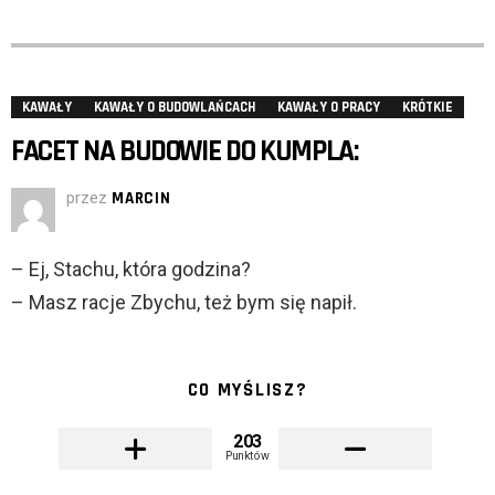
KAWAŁY
KAWAŁY O BUDOWLAŃCACH
KAWAŁY O PRACY
KRÓTKIE
FACET NA BUDOWIE DO KUMPLA:
przez
MARCIN
– Ej, Stachu, która godzina?
– Masz racje Zbychu, też bym się napił.
CO MYŚLISZ?
203
Punktów