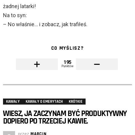
żadnej latarki!
Na to syn:
– No właśnie… i zobacz, jak trafiłeś.
CO MYŚLISZ?
195
Punktów
KAWAŁY
KAWAŁY O EMERYTACH
KRÓTKIE
WIESZ, JA ZACZYNAM BYĆ PRODUKTYWNY
DOPIERO PO TRZECIEJ KAWIE.
przez
MARCIN