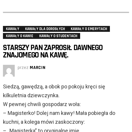
KAWAŁY
KAWAŁY DLA DOROSŁYCH
KAWAŁY O EMERYTACH
KAWAŁY O KAWIE
KAWAŁY O STUDENTACH
STARSZY PAN ZAPROSIŁ DAWNEGO
ZNAJOMEGO NA KAWĘ.
przez
MARCIN
Siedzą, gawędzą, a obok po pokoju kręci się
kilkuletnia dziewczynka.
W pewnej chwili gospodarz woła:
– Magisterko! Dolej nam kawy! Mała pobiegła do
kuchni, a kolega mówi zaskoczony:
– „Magisterka” to oryginalne imię…