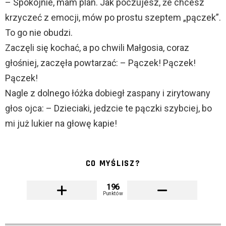
– Spokojnie, mam plan. Jak poczujesz, że chcesz
krzyczeć z emocji, mów po prostu szeptem „pączek”.
To go nie obudzi.
Zaczęli się kochać, a po chwili Małgosia, coraz
głośniej, zaczęła powtarzać: – Pączek! Pączek!
Pączek!
Nagle z dolnego łóżka dobiegł zaspany i zirytowany
głos ojca: – Dzieciaki, jedzcie te pączki szybciej, bo
mi już lukier na głowę kapie!
CO MYŚLISZ?
196
Punktów