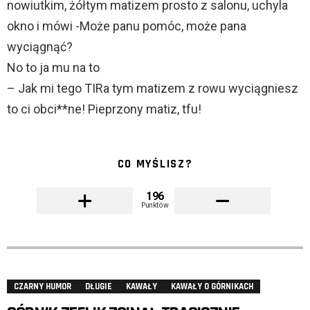
nowiutkim, żółtym matizem prosto z salonu, uchyla
okno i mówi -Może panu pomóc, może pana
wyciągnąć?
No to ja mu na to
– Jak mi tego TIRa tym matizem z rowu wyciągniesz
to ci obci**ne! Pieprzony matiz, tfu!
CO MYŚLISZ?
196
Punktów
CZARNY HUMOR
DŁUGIE
KAWAŁY
KAWAŁY O GÓRNIKACH