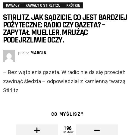
KAWAŁY
KAWAŁY O STIRLITZU
KRÓTKIE
STIRLITZ, JAK SĄDZICIE, CO JEST BARDZIEJ
POŻYTECZNE: RADIO CZY GAZETA? –
ZAPYTAŁ MUELLER, MRUŻĄC
PODEJRZLIWIE OCZY.
przez
MARCIN
– Bez wątpienia gazeta. W radio nie da się przecież
zawinąć śledzia – odpowiedział z kamienną twarzą
Stirlitz.
CO MYŚLISZ?
196
Punktów