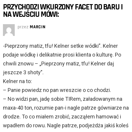
PRZYCHODZI WKURZONY FACET DO BARU I
NA WEJŚCIU MÓWI:
przez
MARCIN
-Pieprzony matiz, tfu! Kelner setke wódki”. Kelner
podaje wódkę i delikatnie prosi klienta o kulturę. Po
chwili znowu – „Pieprzony matiz, tfu! Kelner daj
jeszcze 3 shoty”.
Kelner na to:
– Panie powiedz no pan wreszcie o co chodzi.
– No widzi pan, jadę sobie TIRem, załadowanym na
maxa-40 ton, rozumie pan-i nagle patrze gówniarze na
drodze. To co miałem zrobić, zacząłem hamować i
wpadłem do rowu. Nagle patrze, podjeżdża jakiś koleś