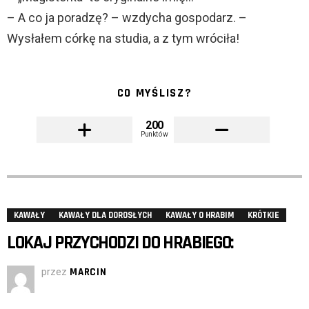
– A co ja poradzę? – wzdycha gospodarz. –
Wysłałem córkę na studia, a z tym wróciła!
CO MYŚLISZ?
200
Punktów
KAWAŁY
KAWAŁY DLA DOROSŁYCH
KAWAŁY O HRABIM
KRÓTKIE
LOKAJ PRZYCHODZI DO HRABIEGO:
przez
MARCIN