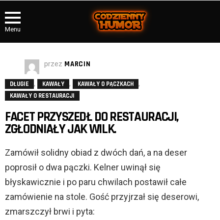
Menu
przez
MARCIN
,
,
,
DŁUGIE
KAWAŁY
KAWAŁY O PĄCZKACH
KAWAŁY O RESTAURACJI
FACET PRZYSZEDŁ DO RESTAURACJI,
ZGŁODNIAŁY JAK WILK.
Zamówił solidny obiad z dwóch dań, a na deser
poprosił o dwa pączki. Kelner uwinął się
błyskawicznie i po paru chwilach postawił całe
zamówienie na stole. Gość przyjrzał się deserowi,
zmarszczył brwi i pyta: