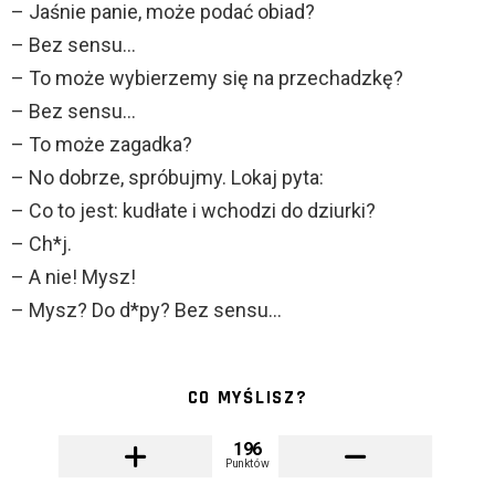
– Jaśnie panie, może podać obiad?
– Bez sensu…
– To może wybierzemy się na przechadzkę?
– Bez sensu…
– To może zagadka?
– No dobrze, spróbujmy. Lokaj pyta:
– Co to jest: kudłate i wchodzi do dziurki?
– Ch*j.
– A nie! Mysz!
– Mysz? Do d*py? Bez sensu…
CO MYŚLISZ?
196
Punktów