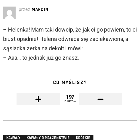
przez
MARCIN
– Helenka! Mam taki dowcip, że jak ci go powiem, to ci
biust opadnie! Helena odwraca się zaciekawiona, a
sąsiadka zerka na dekolt i mówi:
– Aaa… to jednak już go znasz.
CO MYŚLISZ?
197
Punktów
KAWAŁY
KAWAŁY O MAŁŻEŃSTWIE
KRÓTKIE