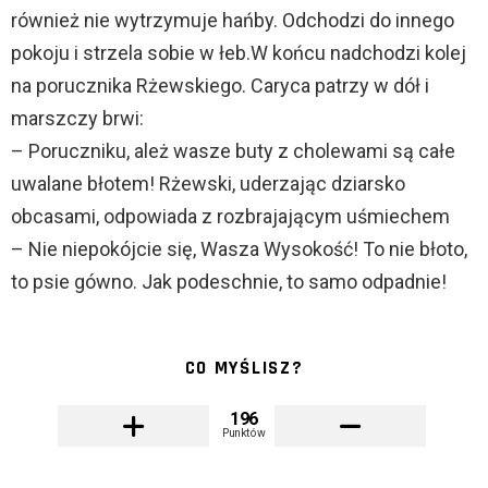
również nie wytrzymuje hańby. Odchodzi do innego
pokoju i strzela sobie w łeb.W końcu nadchodzi kolej
na porucznika Rżewskiego. Caryca patrzy w dół i
marszczy brwi:
– Poruczniku, ależ wasze buty z cholewami są całe
uwalane błotem! Rżewski, uderzając dziarsko
obcasami, odpowiada z rozbrajającym uśmiechem
– Nie niepokójcie się, Wasza Wysokość! To nie błoto,
to psie gówno. Jak podeschnie, to samo odpadnie!
CO MYŚLISZ?
196
Punktów