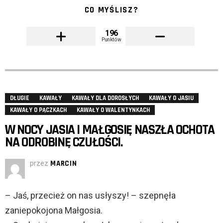
CO MYŚLISZ?
196
Punktów
DŁUGIE
KAWAŁY
KAWAŁY DLA DOROSŁYCH
KAWAŁY O JASIU
KAWAŁY O PĄCZKACH
KAWAŁY O WALENTYNKACH
W NOCY JASIA I MAŁGOSIĘ NASZŁA OCHOTA
NA ODROBINĘ CZUŁOŚCI.
przez
MARCIN
– Jaś, przecież on nas usłyszy! – szepnęła
zaniepokojona Małgosia.