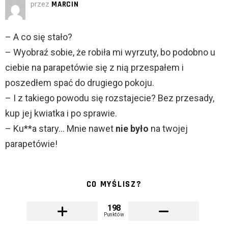
przez
MARCIN
– A co się stało?
– Wyobraź sobie, że robiła mi wyrzuty, bo podobno u
ciebie na parapetówie się z nią przespałem i
poszedłem spać do drugiego pokoju.
– I z takiego powodu się rozstajecie? Bez przesady,
kup jej kwiatka i po sprawie.
– Ku**a stary… Mnie nawet
nie było
na twojej
parapetówie!
CO MYŚLISZ?
198
Punktów