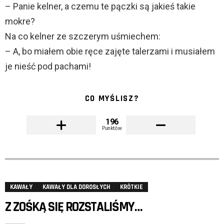
– Panie kelner, a czemu te pączki są jakieś takie
mokre?
Na co kelner ze szczerym uśmiechem:
– A, bo miałem obie ręce zajęte talerzami i musiałem
je nieść pod pachami!
CO MYŚLISZ?
196
Punktów
KAWAŁY
KAWAŁY DLA DOROSŁYCH
KRÓTKIE
Z ZOŚKĄ SIĘ ROZSTALIŚMY…