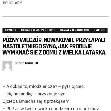
SUCHARY
KAWAŁY
KAWAŁY O MAŁŻEŃSTWIE
KAWAŁY O RANDKACH
KRÓTKIE
PÓŹNY WIECZÓR. NOWAKOWIE PRZYŁAPALI
NASTOLETNIEGO SYNA, JAK PRÓBUJE
WYMKNĄĆ SIĘ Z DOMU Z WIELKĄ LATARKĄ.
przez
MARCIN
– A dokąd to, młodzieńcze? – pyta ojciec.
– Idę na randkę – przyznaje syn.
Ojciec uśmiecha się z przekąsem:
– Phi! Ja w twoim wieku chodziłem na randki bez