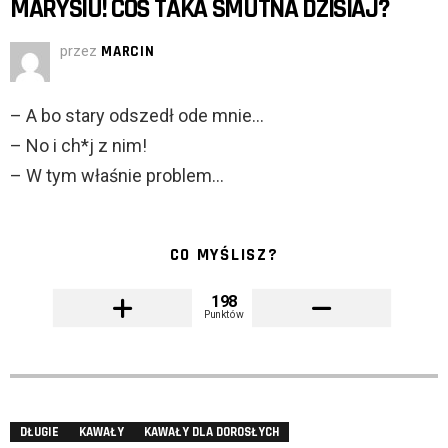
MARYSIU! COŚ TAKA SMUTNA DZISIAJ?
przez
MARCIN
– A bo stary odszedł ode mnie…
– No i ch*j z nim!
– W tym właśnie problem…
CO MYŚLISZ?
198
Punktów
DŁUGIE
KAWAŁY
KAWAŁY DLA DOROSŁYCH