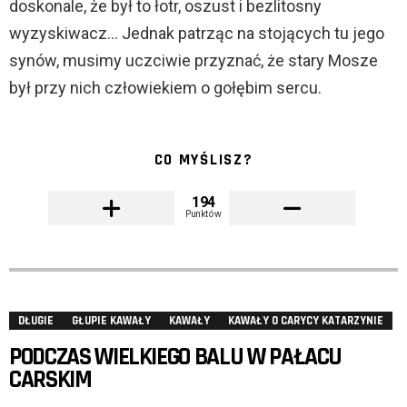
doskonale, że był to łotr, oszust i bezlitosny
wyzyskiwacz… Jednak patrząc na stojących tu jego
synów, musimy uczciwie przyznać, że stary Mosze
był przy nich człowiekiem o gołębim sercu.
CO MYŚLISZ?
194
Punktów
DŁUGIE
GŁUPIE KAWAŁY
KAWAŁY
KAWAŁY O CARYCY KATARZYNIE
PODCZAS WIELKIEGO BALU W PAŁACU
CARSKIM