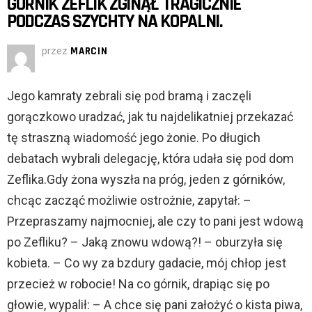
GÓRNIK ZEFLIK ZGINĄŁ TRAGICZNIE
PODCZAS SZYCHTY NA KOPALNI.
przez
MARCIN
Jego kamraty zebrali się pod bramą i zaczęli
gorączkowo uradzać, jak tu najdelikatniej przekazać
tę straszną wiadomość jego żonie. Po długich
debatach wybrali delegację, która udała się pod dom
Zeflika.Gdy żona wyszła na próg, jeden z górników,
chcąc zacząć możliwie ostrożnie, zapytał: –
Przepraszamy najmocniej, ale czy to pani jest wdową
po Zefliku? – Jaką znowu wdową?! – oburzyła się
kobieta. – Co wy za bzdury gadacie, mój chłop jest
przecież w robocie! Na co górnik, drapiąc się po
głowie, wypalił: – A chce się pani założyć o kista piwa,