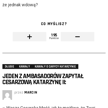
że jednak wdową?
CO MYŚLISZ?
195
Punktów
DŁUGIE
KAWAŁY
KAWAŁY O CARYCY KATARZYNIE
JEDEN Z AMBASADORÓW ZAPYTAŁ
CESARZOWĄ KATARZYNĘ II:
przez
MARCIN
– Wasza Cesarska Mość, jak to możliwe, że Twoi