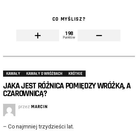
CO MYŚLISZ?
198
Punktów
KAWAŁY
KAWAŁY O WRÓŻBACH
KRÓTKIE
JAKA JEST RÓŻNICA POMIĘDZY WRÓŻKĄ, A
CZAROWNICĄ?
przez
MARCIN
– Co najmniej trzydzieści lat.