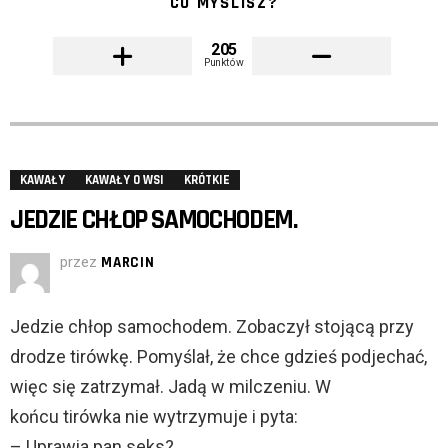
CO MYŚLISZ?
205
Punktów
KAWAŁY
KAWAŁY O WSI
KRÓTKIE
JEDZIE CHŁOP SAMOCHODEM.
przez
MARCIN
Jedzie chłop samochodem. Zobaczył stojącą przy
drodze tirówkę. Pomyślał, że chce gdzieś podjechać,
więc się zatrzymał. Jadą w milczeniu. W
końcu tirówka nie wytrzymuje i pyta:
– Uprawia pan seks?