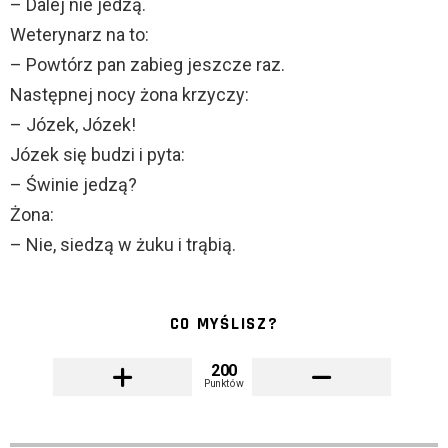
– Dalej nie jedzą.
Weterynarz na to:
– Powtórz pan zabieg jeszcze raz.
Następnej nocy żona krzyczy:
– Józek, Józek!
Józek się budzi i pyta:
– Świnie jedzą?
Żona:
– Nie, siedzą w żuku i trąbią.
CO MYŚLISZ?
200
Punktów