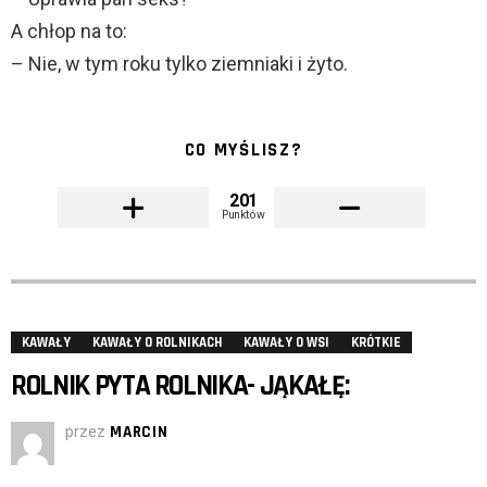
A chłop na to:
– Nie, w tym roku tylko ziemniaki i żyto.
CO MYŚLISZ?
201
Punktów
KAWAŁY
KAWAŁY O ROLNIKACH
KAWAŁY O WSI
KRÓTKIE
ROLNIK PYTA ROLNIKA- JĄKAŁĘ:
przez
MARCIN