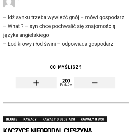
– Idź synku trzeba wywieźć gnój – mówi gospodarz
– What ? – syn chce pochwalić się znajomością
języka angielskiego
– Łod krowy i łod świni – odpowiada gospodarz
CO MYŚLISZ?
200
Punktów
DŁUGIE
KAWAŁY
KAWAŁY O SĘDZIACH
KAWAŁY O WSI
KACZYCE NIEOPODAL CIESZYNA.