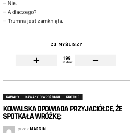
– Nie.
– A dlaczego?
– Trumna jest zamknięta.
CO MYŚLISZ?
199
Punktów
KAWAŁY
KAWAŁY O WRÓŻBACH
KRÓTKIE
KOWALSKA OPOWIADA PRZYJACIÓŁCE, ŻE
SPOTKAŁA WRÓŻKĘ:
przez
MARCIN