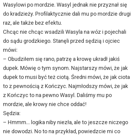
Wasylowi po mordzie. Wasyl jednak nie przyznał się
do kradzieży. Profilaktycznie dali mu po mordzie drugi
raz, ale także bez efektu.
Chcąc nie chcąc wsadzili Wasyla na wóz i pojechali
do sądu grodzkiego. Stanęli przed sędzią i ojciec
mówi:
– Obudziłem się rano, patrzę a krowę ukradł jakiś
dupek. Mówię o tym synom. Najstarszy mówi, że jak
dupek to musi być też ciotą. Średni mówi, że jak ciota
to z pewnością z Kończyc. Najmłodszy mówi, że jak
z Kończyc to na pewno Wasyl. Daliśmy mu po
mordzie, ale krowy nie chce oddać!
Sędzia:
– Hmmm… logika niby niezła, ale to jeszcze niczego
nie dowodzi. No to na przykład, powiedzcie mi co