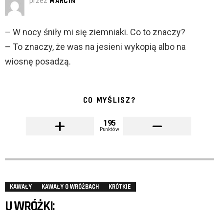
przez
MARCIN
– W nocy śniły mi się ziemniaki. Co to znaczy?
– To znaczy, że was na jesieni wykopią albo na
wiosnę posadzą.
CO MYŚLISZ?
195
Punktów
KAWAŁY
KAWAŁY O WRÓŻBACH
KRÓTKIE
U WRÓŻKI: