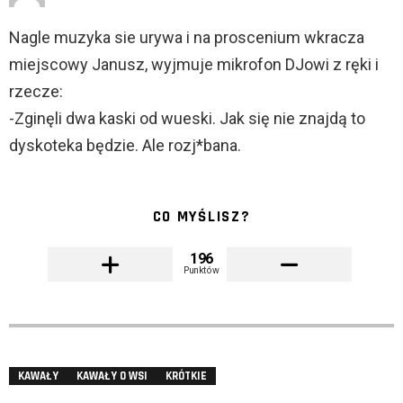
Nagle muzyka sie urywa i na proscenium wkracza
miejscowy Janusz, wyjmuje mikrofon DJowi z ręki i
rzecze:
-Zginęli dwa kaski od wueski. Jak się nie znajdą to
dyskoteka będzie. Ale rozj*bana.
CO MYŚLISZ?
196
Punktów
KAWAŁY
KAWAŁY O WSI
KRÓTKIE