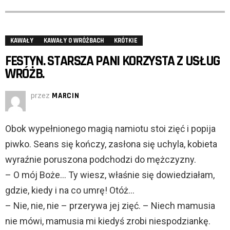
KAWAŁY
KAWAŁY O WRÓŻBACH
KRÓTKIE
FESTYN. STARSZA PANI KORZYSTA Z USŁUG
WRÓŻB.
przez
MARCIN
Obok wypełnionego magią namiotu stoi zięć i popija
piwko. Seans się kończy, zasłona się uchyla, kobieta
wyraźnie poruszona podchodzi do mężczyzny.
– O mój Boże… Ty wiesz, właśnie się dowiedziałam,
gdzie, kiedy i na co umrę! Otóż…
– Nie, nie, nie – przerywa jej zięć. – Niech mamusia
nie mówi, mamusia mi kiedyś zrobi niespodziankę.