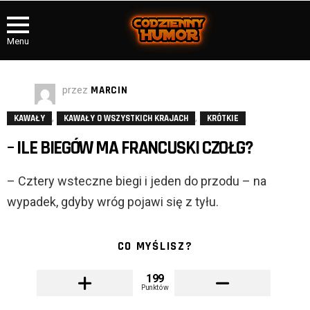
Menu
przez
MARCIN
,
,
KAWAŁY
KAWAŁY O WSZYSTKICH KRAJACH
KRÓTKIE
– ILE BIEGÓW MA FRANCUSKI CZOŁG?
– Cztery wsteczne biegi i jeden do przodu – na
wypadek, gdyby wróg pojawi się z tyłu.
CO MYŚLISZ?
199
Punktów