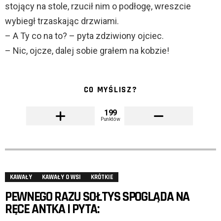
stojący na stole, rzucił nim o podłogę, wreszcie
wybiegł trzaskając drzwiami.
– A Ty co na to? – pyta zdziwiony ojciec.
– Nic, ojcze, dalej sobie grałem na kobzie!
CO MYŚLISZ?
199
Punktów
KAWAŁY
KAWAŁY O WSI
KRÓTKIE
PEWNEGO RAZU SOŁTYS SPOGLĄDA NA
RĘCE ANTKA I PYTA: