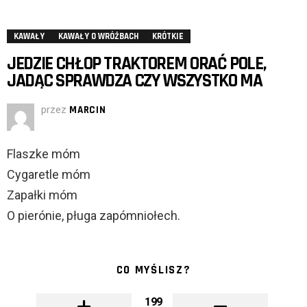
KAWAŁY
KAWAŁY O WRÓŻBACH
KRÓTKIE
JEDZIE CHŁOP TRAKTOREM ORAĆ POLE,
JADĄC SPRAWDZA CZY WSZYSTKO MA
przez
MARCIN
Flaszke móm
Cygaretle móm
Zapałki móm
O pierónie, pługa zapómniołech.
CO MYŚLISZ?
199