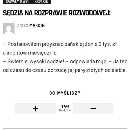
KAWAŁY O WSI
KRÓTKIE
SĘDZIA NA ROZPRAWIE ROZWODOWEJ:
przez
MARCIN
– Postanowiłem przyznać pańskiej żonie 2 tys. zł
alimentów miesięcznie.
– Świetnie, wysoki sądzie! – odpowiada mąż. – Ja też
od czasu do czasu dorzucę jej parę złotych od siebie.
CO MYŚLISZ?
199
Punktów