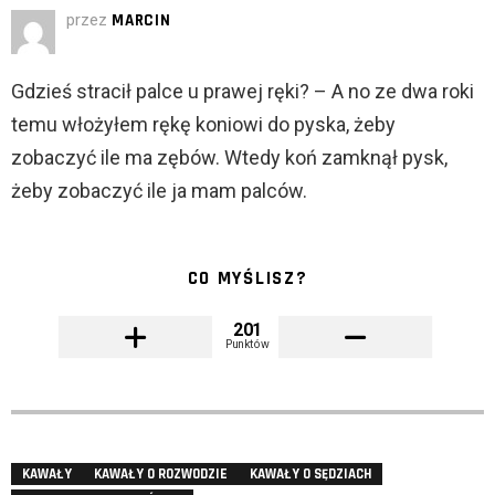
przez
MARCIN
Gdzieś stracił palce u prawej ręki? – A no ze dwa roki
temu włożyłem rękę koniowi do pyska, żeby
zobaczyć ile ma zębów. Wtedy koń zamknął pysk,
żeby zobaczyć ile ja mam palców.
CO MYŚLISZ?
201
Punktów
KAWAŁY
KAWAŁY O ROZWODZIE
KAWAŁY O SĘDZIACH