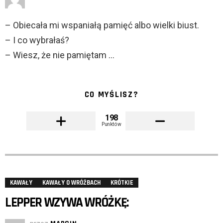
– Obiecała mi wspaniałą pamięć albo wielki biust.
– I co wybrałaś?
– Wiesz, że nie pamiętam …
CO MYŚLISZ?
198
Punktów
KAWAŁY
KAWAŁY O WRÓŻBACH
KRÓTKIE
LEPPER WZYWA WRÓŻKĘ: