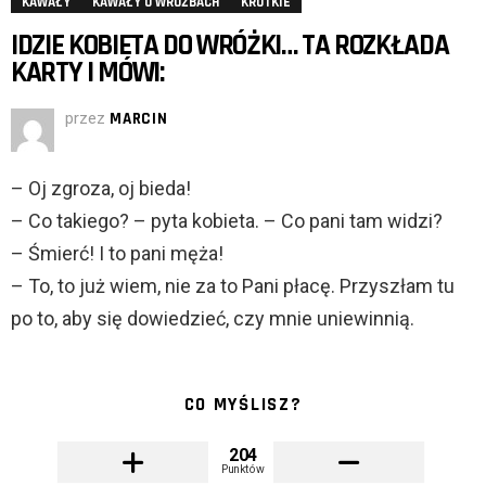
KAWAŁY
KAWAŁY O WRÓŻBACH
KRÓTKIE
IDZIE KOBIETA DO WRÓŻKI… TA ROZKŁADA
KARTY I MÓWI:
przez
MARCIN
– Oj zgroza, oj bieda!
– Co takiego? – pyta kobieta. – Co pani tam widzi?
– Śmierć! I to pani męża!
– To, to już wiem, nie za to Pani płacę. Przyszłam tu
po to, aby się dowiedzieć, czy mnie uniewinnią.
CO MYŚLISZ?
204
Punktów