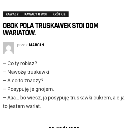
KAWAŁY
KAWAŁY O WSI
KRÓTKIE
OBOK POLA TRUSKAWEK STOI DOM
WARIATÓW.
przez
MARCIN
– Co ty robisz?
– Nawożę truskawki
– A co to znaczy?
– Posypuję je gnojem.
– Aaa… bo wiesz, ja posypuję truskawki cukrem, ale ja
to jestem wariat.