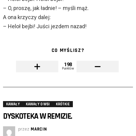
– O, proszę, jak ładnie! – myśli mąż.
A ona krzyczy dalej:
– Heloł bejbi! Juści jezdem nazad!
CO MYŚLISZ?
198
Punktów
KAWAŁY
KAWAŁY O WSI
KRÓTKIE
DYSKOTEKA W REMIZIE.
przez
MARCIN