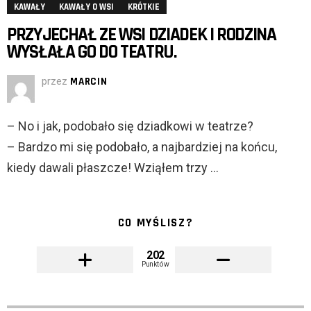
KAWAŁY
KAWAŁY O WSI
KRÓTKIE
PRZYJECHAŁ ZE WSI DZIADEK I RODZINA
WYSŁAŁA GO DO TEATRU.
przez
MARCIN
– No i jak, podobało się dziadkowi w teatrze?
– Bardzo mi się podobało, a najbardziej na końcu,
kiedy dawali płaszcze! Wziąłem trzy …
CO MYŚLISZ?
202
Punktów