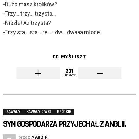
-Dużo masz królików?
-Trzy… trzy… trzysta…
-Nieźle! Aż trzysta?
-Trzy sta… sta… re… i dw… dwaaa młode!
CO MYŚLISZ?
201
Punktów
KAWAŁY
KAWAŁY O WSI
KRÓTKIE
SYN GOSPODARZA PRZYJECHAŁ Z ANGLII.
przez
MARCIN