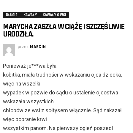
DŁUGIE
KAWAŁY
KAWAŁY O WSI
MARYCHA ZASZŁA W CIĄŻĘ I SZCZĘŚLIWIE
URODZIŁA.
przez
MARCIN
Ponieważ je***wa była
kobitka, miała trudności w wskazaniu ojca dziecka,
więc na wszelki
wypadek w pozwie do sądu o ustalenie ojcostwa
wskazała wszystkich
chłopów ze wsi z sołtysem włącznie. Sąd nakazał
więc pobranie krwi
wszystkim panom. Na pierwszy ogień poszedł