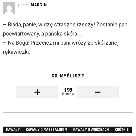
przez
MARCIN
– Biada, panie, widzę straszne rzeczy! Zostanie pan
poćwiartowany, a pańska skóra …
– Na Boga! Przecież mi pani wróży ze skórzanej
rękawiczki.
CO MYŚLISZ?
198
Punktów
KAWAŁY
KAWAŁY O MASZTALSKIM
KAWAŁY O WRÓŻBACH
KRÓTKIE