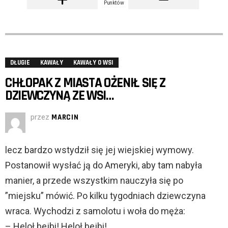
Punktów
DŁUGIE
KAWAŁY
KAWAŁY O WSI
CHŁOPAK Z MIASTA OŻENIŁ SIĘ Z
DZIEWCZYNĄ ZE WSI…
przez
MARCIN
lecz bardzo wstydził się jej wiejskiej wymowy.
Postanowił wysłać ją do Ameryki, aby tam nabyła
manier, a przede wszystkim nauczyła się po
”miejsku” mówić. Po kilku tygodniach dziewczyna
wraca. Wychodzi z samolotu i woła do męża:
– Heloł bejbi! Heloł bejbi!