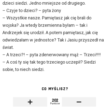
dzieci siedzi. Jedno mniejsze od drugiego.
– Czyje to dzieci? – pyta żony
– Wszystkie nasze. Pamiętasz jak cię brali do
wojska? Ja wtedy brzemienna byłam – tak i
Andrzejek się urodził. A potem pamiętasz, jak cię
odwiedzałam w jednostce? Tak i Jasiu przyszedł na
świat.
– A trzeci?! – pyta zdenerwowany mąż – Trzeci!!!!
– A coś ty się tak tego trzeciego uczepił? Siedzi
sobie, to niech siedzi.
CO MYŚLISZ?
202
Punktów