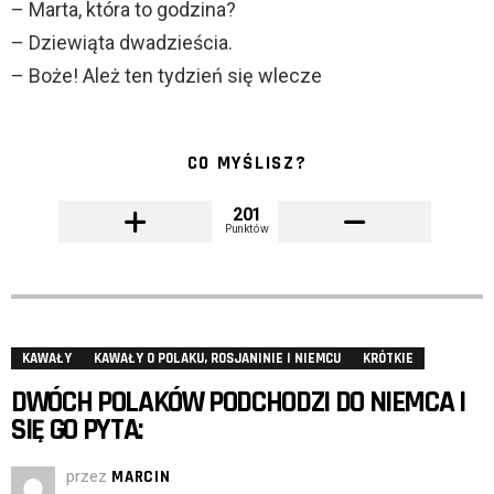
– Marta, która to godzina?
– Dziewiąta dwadzieścia.
– Boże! Ależ ten tydzień się wlecze
CO MYŚLISZ?
201
Punktów
KAWAŁY
KAWAŁY O POLAKU, ROSJANINIE I NIEMCU
KRÓTKIE
DWÓCH POLAKÓW PODCHODZI DO NIEMCA I
SIĘ GO PYTA:
przez
MARCIN