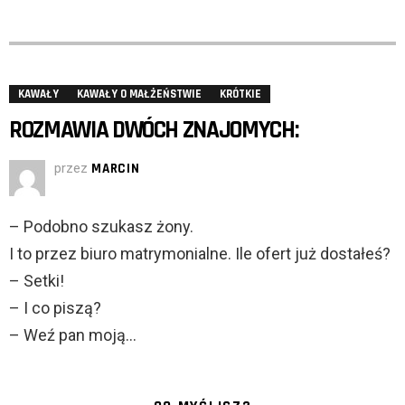
KAWAŁY
KAWAŁY O MAŁŻEŃSTWIE
KRÓTKIE
ROZMAWIA DWÓCH ZNAJOMYCH:
przez
MARCIN
– Podobno szukasz żony.
I to przez biuro matrymonialne. Ile ofert już dostałeś?
– Setki!
– I co piszą?
– Weź pan moją…