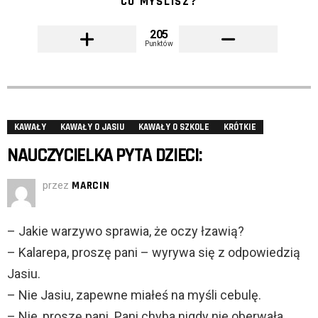
CO MYŚLISZ?
205
Punktów
KAWAŁY
KAWAŁY O JASIU
KAWAŁY O SZKOLE
KRÓTKIE
NAUCZYCIELKA PYTA DZIECI:
przez
MARCIN
– Jakie warzywo sprawia, że oczy łzawią?
– Kalarepa, proszę pani – wyrywa się z odpowiedzią
Jasiu.
– Nie Jasiu, zapewne miałeś na myśli cebulę.
– Nie, proszę pani. Pani chyba nigdy nie oberwała