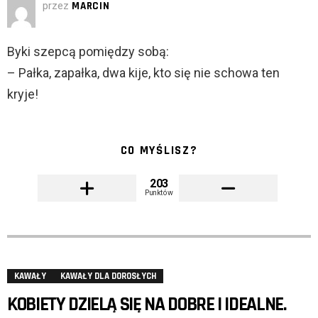
przez
MARCIN
Byki szepcą pomiędzy sobą:
– Pałka, zapałka, dwa kije, kto się nie schowa ten
kryje!
CO MYŚLISZ?
203
Punktów
KAWAŁY
KAWAŁY DLA DOROSŁYCH
KOBIETY DZIELĄ SIĘ NA DOBRE I IDEALNE.