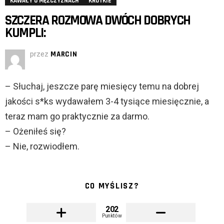
KAWAŁY O MĘŻCZYZNACH
KRÓTKIE
SZCZERA ROZMOWA DWÓCH DOBRYCH
KUMPLI:
przez
MARCIN
– Słuchaj, jeszcze parę miesięcy temu na dobrej
jakości s*ks wydawałem 3-4 tysiące miesięcznie, a
teraz mam go praktycznie za darmo.
– Ożeniłeś się?
– Nie, rozwiodłem.
CO MYŚLISZ?
202
Punktów