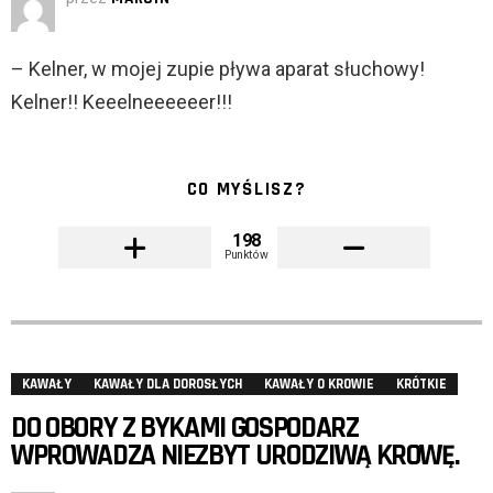
– Kelner, w mojej zupie pływa aparat słuchowy!
Kelner!! Keeelneeeeeer!!!
CO MYŚLISZ?
198
Punktów
KAWAŁY
KAWAŁY DLA DOROSŁYCH
KAWAŁY O KROWIE
KRÓTKIE
DO OBORY Z BYKAMI GOSPODARZ
WPROWADZA NIEZBYT URODZIWĄ KROWĘ.