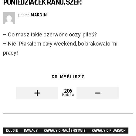
PONIEDZIAŁEK RANO, SZEF:
przez
MARCIN
– Co masz takie czerwone oczy, piłeś?
– Nie! Płakałem cały weekend, bo brakowało mi
pracy!
CO MYŚLISZ?
206
Punktów
DŁUGIE
KAWAŁY
KAWAŁY O MAŁŻEŃSTWIE
KAWAŁY O PIJAKACH