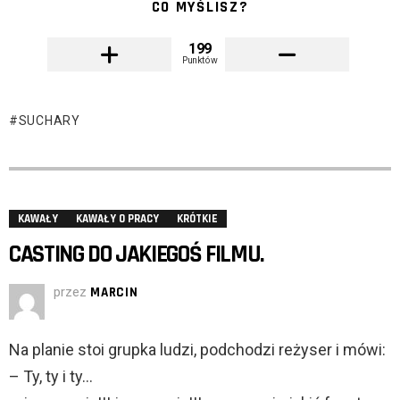
CO MYŚLISZ?
199
Punktów
SUCHARY
KAWAŁY
KAWAŁY O PRACY
KRÓTKIE
CASTING DO JAKIEGOŚ FILMU.
przez
MARCIN
Na planie stoi grupka ludzi, podchodzi reżyser i mówi:
– Ty, ty i ty…