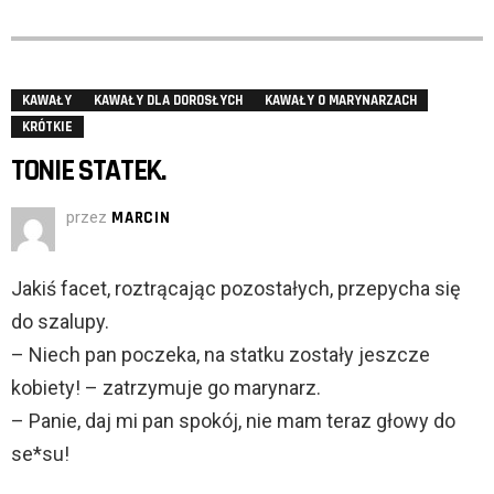
KAWAŁY
KAWAŁY DLA DOROSŁYCH
KAWAŁY O MARYNARZACH
KRÓTKIE
TONIE STATEK.
przez
MARCIN
Jakiś facet, roztrącając pozostałych, przepycha się
do szalupy.
– Niech pan poczeka, na statku zostały jeszcze
kobiety! – zatrzymuje go marynarz.
– Panie, daj mi pan spokój, nie mam teraz głowy do
se*su!