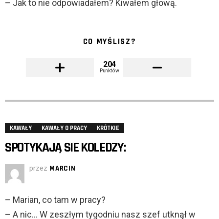
– Jak to nie odpowiadałem? Kiwałem głową.
CO MYŚLISZ?
204
Punktów
KAWAŁY
KAWAŁY O PRACY
KRÓTKIE
SPOTYKAJĄ SIE KOLEDZY:
przez
MARCIN
– Marian, co tam w pracy?
– A nic… W zeszłym tygodniu nasz szef utknął w