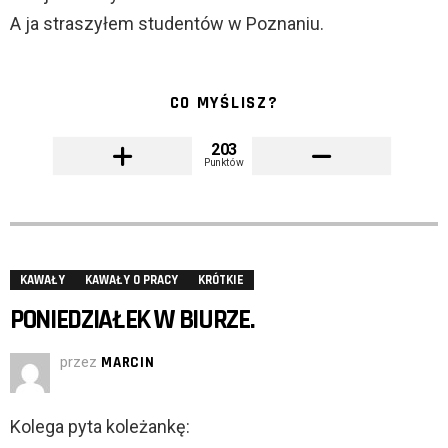
A ja straszyłem studentów w Poznaniu.
CO MYŚLISZ?
203
Punktów
KAWAŁY
KAWAŁY O PRACY
KRÓTKIE
PONIEDZIAŁEK W BIURZE.
przez
MARCIN
Kolega pyta koleżankę: