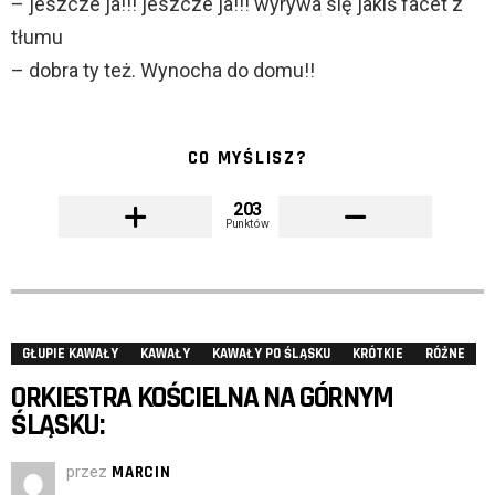
– jeszcze ja!!! jeszcze ja!!! wyrywa się jakiś facet z
tłumu
– dobra ty też. Wynocha do domu!!
CO MYŚLISZ?
203
Punktów
GŁUPIE KAWAŁY
KAWAŁY
KAWAŁY PO ŚLĄSKU
KRÓTKIE
RÓŻNE
ORKIESTRA KOŚCIELNA NA GÓRNYM
ŚLĄSKU:
przez
MARCIN