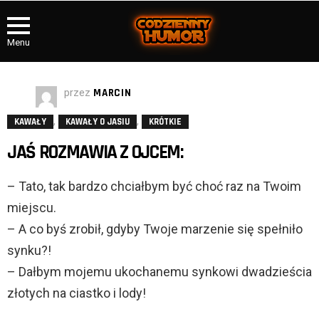
Menu
przez
MARCIN
,
,
KAWAŁY
KAWAŁY O JASIU
KRÓTKIE
JAŚ ROZMAWIA Z OJCEM:
– Tato, tak bardzo chciałbym być choć raz na Twoim
miejscu.
– A co byś zrobił, gdyby Twoje marzenie się spełniło
synku?!
– Dałbym mojemu ukochanemu synkowi dwadzieścia
złotych na ciastko i lody!