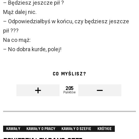
– Będziesz jeszcze pił ?
Mąż dalej nic.
– Odpowiedziałbyś w końcu, czy będziesz jeszcze
pił ???
Na co mąż:
– No dobra kurde, polej!
CO MYŚLISZ?
205
Punktów
KAWAŁY
KAWAŁY O PRACY
KAWAŁY O SZEFIE
KRÓTKIE