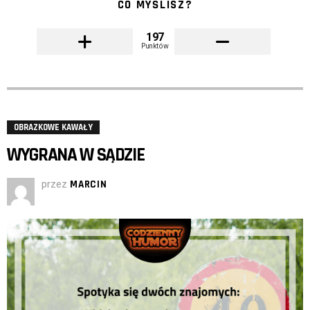
CO MYŚLISZ?
197
Punktów
OBRAZKOWE KAWAŁY
WYGRANA W SĄDZIE
przez
MARCIN