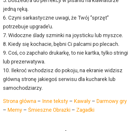
5. Doszedł/a do perfekcji w pisaniu na klawiaturze
jedną ręką.
6. Czyni sarkastyczne uwagi, że Twój ”sprzęt”
potrzebuje upgrade’u.
7. Widoczne ślady szminki na joysticku lub myszce.
8. Kiedy się kochacie, bębni Ci palcami po plecach.
9. Coś, co zapchało drukarkę, to nie kartka, tylko stringi
lub prezerwatywa.
10. Ilekroć wchodzisz do pokoju, na ekranie widzisz
główną stronę jakiegoś serwisu dla kucharek lub
samochodziarzy.
Strona główna
–
Inne teksty
–
Kawały
–
Darmowy gry
–
Memy
–
Śmieszne Obrazki
–
Zagadki