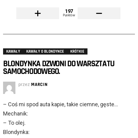
197
Punktów
KAWAŁY
KAWAŁY O BLONDYNCE
KRÓTKIE
BLONDYNKA DZWONI DO WARSZTATU
SAMOCHODOWEGO.
przez
MARCIN
– Coś mi spod auta kapie, takie ciemne, gęste…
Mechanik:
– To olej.
Blondynka: