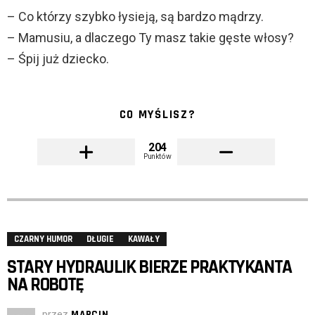
– Co którzy szybko łysieją, są bardzo mądrzy.
– Mamusiu, a dlaczego Ty masz takie gęste włosy?
– Śpij już dziecko.
CO MYŚLISZ?
204
Punktów
CZARNY HUMOR
DŁUGIE
KAWAŁY
STARY HYDRAULIK BIERZE PRAKTYKANTA
NA ROBOTĘ
przez
MARCIN