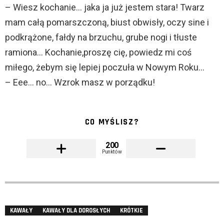
– Wiesz kochanie… jaka ja już jestem stara! Twarz
mam całą pomarszczoną, biust obwisły, oczy sine i
podkrążone, fałdy na brzuchu, grube nogi i tłuste
ramiona… Kochanie,proszę cię, powiedz mi coś
miłego, żebym się lepiej poczuła w Nowym Roku…
– Eee… no… Wzrok masz w porządku!
CO MYŚLISZ?
200
Punktów
KAWAŁY
KAWAŁY DLA DOROSŁYCH
KRÓTKIE