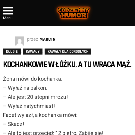
Menu
przez
MARCIN
,
,
DŁUGIE
KAWAŁY
KAWAŁY DLA DOROSŁYCH
KOCHANKOWIE W ŁÓŻKU, A TU WRACA MĄŻ.
Żona mówi do kochanka:
– Wyłaź na balkon.
– Ale jest 20 stopni mrozu!
– Wyłaź natychmiast!
Facet wylazł, a kochanka mówi:
– Skacz!
– Ale to jest przecież 12 piętro. Zabiję się!