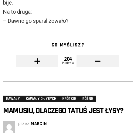
bije.
Na to druga:
– Dawno go sparaliżowało?
CO MYŚLISZ?
204
Punktów
KAWAŁY
KAWAŁY O ŁYSYCH
KRÓTKIE
RÓŻNE
MAMUSIU, DLACZEGO TATUŚ JEST ŁYSY?
przez
MARCIN