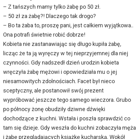
– Z tańszych mamy tylko żabę po 50 zł.
– 50 zł za żabę?! Dlaczego tak drogo?
– Bo ta żaba to, proszę pani, jest całkiem wyjątkowa..
Ona potrafi świetnie robić dobrze!
Kobieta nie zastanawiając się długo kupiła żabę,
licząc że ta ją wyręczy w tej nieprzyjemnej dla niej
czynności. Gdy nadszedł dzień urodzin kobieta
wręczyła żabę mężowi i opowiedziała mu o jej
niesamowitych zdolnościach. Facet był nieco
sceptyczny, ale postanowił swój prezent
wypróbować jeszcze tego samego wieczora. Grubo
po północy żonę obudziły dziwne dźwięki
dochodzące z kuchni. Wstała i poszła sprawdzić co
tam się dzieje. Gdy weszła do kuchni zobaczyła męża
i żabę przeglądających książkę kucharską. Wokół