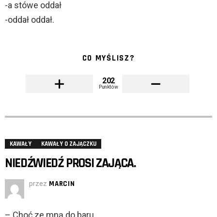
-a stówe oddał
-oddał oddał.
CO MYŚLISZ?
202
Punktów
KAWAŁY
KAWAŁY O ZAJĄCZKU
NIEDŹWIEDŹ PROSI ZAJĄCA.
przez
MARCIN
– Choć ze mną do baru.