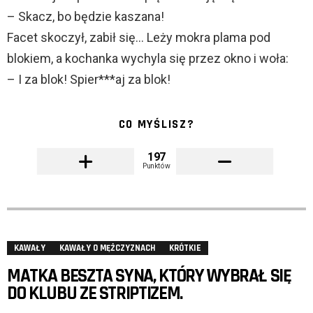
– Skacz, bo będzie kaszana!
Facet skoczył, zabił się… Leży mokra plama pod
blokiem, a kochanka wychyla się przez okno i woła:
– I za blok! Spier***aj za blok!
CO MYŚLISZ?
197
Punktów
KAWAŁY
KAWAŁY O MĘŻCZYZNACH
KRÓTKIE
MATKA BESZTA SYNA, KTÓRY WYBRAŁ SIĘ
DO KLUBU ZE STRIPTIZEM.