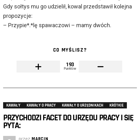
Gdy sołtys mu go udzielił, kowal przedstawił kolejna
propozycje:
– Przypie*.*lę spawaczowi – mamy dwóch.
CO MYŚLISZ?
193
Punktów
KAWAŁY
KAWAŁY O PRACY
KAWAŁY O URZĘDNIKACH
KRÓTKIE
PRZYCHODZI FACET DO URZĘDU PRACY I SIĘ
PYTA:
przez
MARCIN