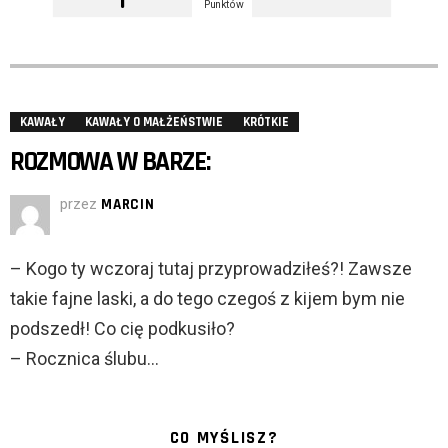
Punktów
KAWAŁY
KAWAŁY O MAŁŻEŃSTWIE
KRÓTKIE
ROZMOWA W BARZE:
przez
MARCIN
– Kogo ty wczoraj tutaj przyprowadziłeś?! Zawsze
takie fajne laski, a do tego czegoś z kijem bym nie
podszedł! Co cię podkusiło?
– Rocznica ślubu…
CO MYŚLISZ?