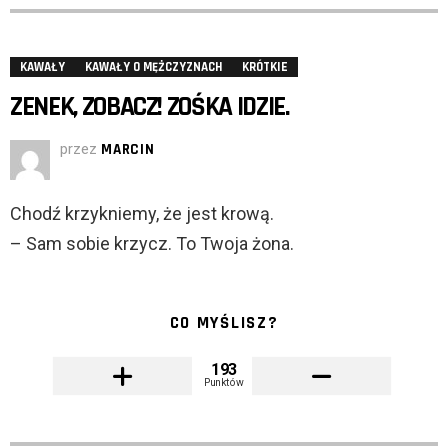
KAWAŁY
KAWAŁY O MĘŻCZYZNACH
KRÓTKIE
ZENEK, ZOBACZ! ZOŚKA IDZIE.
przez
MARCIN
Chodź krzykniemy, że jest krową.
– Sam sobie krzycz. To Twoja żona.
CO MYŚLISZ?
193
Punktów