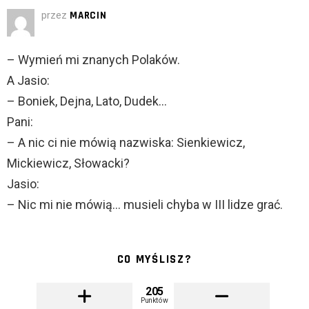
przez
MARCIN
– Wymień mi znanych Polaków.
A Jasio:
– Boniek, Dejna, Lato, Dudek…
Pani:
– A nic ci nie mówią nazwiska: Sienkiewicz,
Mickiewicz, Słowacki?
Jasio:
– Nic mi nie mówią… musieli chyba w III lidze grać.
CO MYŚLISZ?
205
Punktów