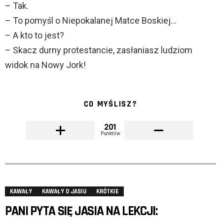
– Tak.
– To pomyśl o Niepokalanej Matce Boskiej…
– A kto to jest?
– Skacz durny protestancie, zasłaniasz ludziom
widok na Nowy Jork!
CO MYŚLISZ?
201
Punktów
KAWAŁY
KAWAŁY O JASIU
KRÓTKIE
PANI PYTA SIĘ JASIA NA LEKCJI: