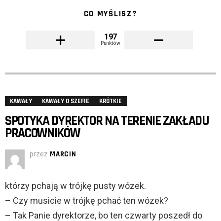
CO MYŚLISZ?
197
Punktów
KAWAŁY
KAWAŁY O SZEFIE
KRÓTKIE
SPOTYKA DYREKTOR NA TERENIE ZAKŁADU
PRACOWNIKÓW
przez
MARCIN
którzy pchają w trójkę pusty wózek.
– Czy musicie w trójkę pchać ten wózek?
– Tak Panie dyrektorze, bo ten czwarty poszedł do