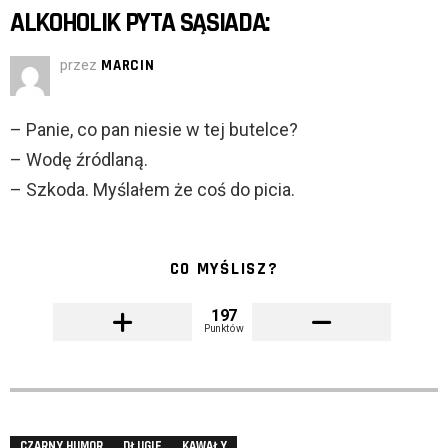
ALKOHOLIK PYTA SĄSIADA:
przez
MARCIN
– Panie, co pan niesie w tej butelce?
– Wodę źródlaną.
– Szkoda. Myślałem że coś do picia.
CO MYŚLISZ?
197
Punktów
CZARNY HUMOR
DŁUGIE
KAWAŁY