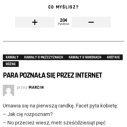
CO MYŚLISZ?
204
Punktów
KAWAŁY
KAWAŁY O MĘŻCZYZNACH
KAWAŁY O RANDKACH
KRÓTKIE
RÓŻNE
PARA POZNAŁA SIĘ PRZEZ INTERNET
przez
MARCIN
Umawia się na pierwszą randkę. Facet pyta kobietę:
– Jak cię rozpoznam?
– No przecież wiesz, metr sześćdziesiąt pięć