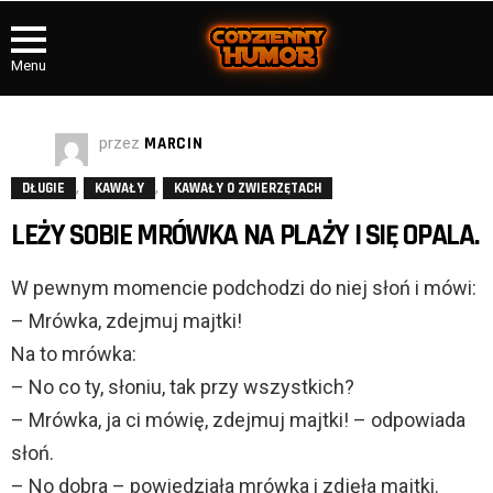
Menu
przez
MARCIN
,
,
DŁUGIE
KAWAŁY
KAWAŁY O ZWIERZĘTACH
LEŻY SOBIE MRÓWKA NA PLAŻY I SIĘ OPALA.
W pewnym momencie podchodzi do niej słoń i mówi:
– Mrówka, zdejmuj majtki!
Na to mrówka:
– No co ty, słoniu, tak przy wszystkich?
– Mrówka, ja ci mówię, zdejmuj majtki! – odpowiada
słoń.
– No dobra – powiedziała mrówka i zdjęła majtki.