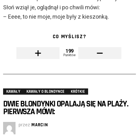
Słoń wziął je, oglądnął i po chwili mówi:
– Eeee, to nie moje, moje były z kieszonką.
CO MYŚLISZ?
199
Punktów
KAWAŁY
KAWAŁY O BLONDYNCE
KRÓTKIE
DWIE BLONDYNKI OPALAJĄ SIĘ NA PLAŻY.
PIERWSZA MÓWI:
przez
MARCIN