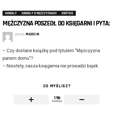
KAWAŁY
KAWAŁY O MĘŻCZYZNACH
KRÓTKIE
MĘŻCZYZNA POSZEDŁ DO KSIĘGARNI I PYTA:
przez
MARCIN
– Czy dostane książkę pod tytułem ”Mężczyzna
panem domu”?
– Niestety, nasza księgarnia nie prowadzi bajek.
CO MYŚLISZ?
196
Punktów