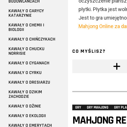
oczyszczenie planszy
BUDOWLAŃCACH
płytki. Płytka jest wo
KAWAŁY O CARYCY
KATARZYNIE
Jest to gra umiejętnoś
KAWAŁY O CHEMII I
Mahjong Online za d
BIOLOGII
KAWAŁY O CHIŃCZYKACH
KAWAŁY O CHUCKU
CO MYŚLISZ?
NORRISIE
KAWAŁY O CYGANACH
KAWAŁY O CYRKU
KAWAŁY O DRESIARZU
KAWAŁY O DZIKIM
ZACHODZIE
KAWAŁY O DŻINIE
GRY
GRY MAHJONG
GRY PL
KAWAŁY O EKOLOGII
MAHJONG RE
KAWAŁY O EMERYTACH