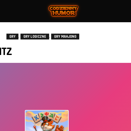
,
,
GRY
GRY LOGICZNE
GRY MAHJONG
ITZ