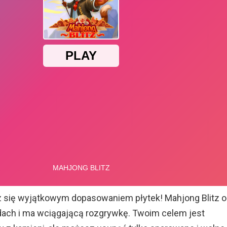
z się wyjątkowym dopasowaniem płytek! Mahjong Blitz o
dach i ma wciągającą rozgrywkę. Twoim celem jest