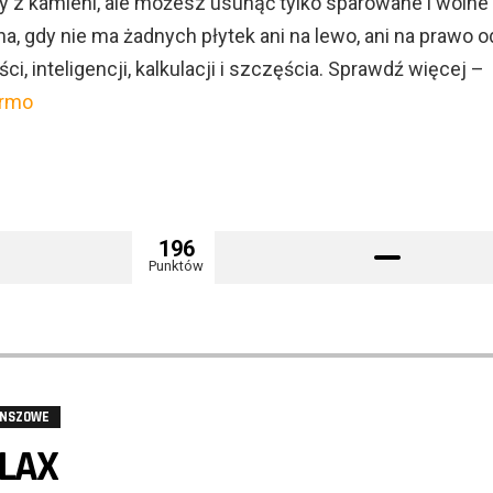
 z kamieni, ale możesz usunąć tylko sparowane i wolne
lna, gdy nie ma żadnych płytek ani na lewo, ani na prawo od
ci, inteligencji, kalkulacji i szczęścia. Sprawdź więcej –
armo
196
Punktów
ANSZOWE
LAX