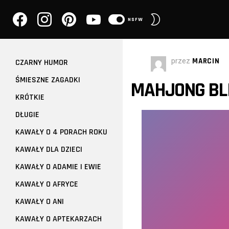
facebook
instagram
pinterest
youtube
PRZEŁĄCZ
NSFW
SKÓRKĘ
przez
MARCIN
CZARNY HUMOR
ŚMIESZNE ZAGADKI
MAHJONG BL
KRÓTKIE
DŁUGIE
KAWAŁY O 4 PORACH ROKU
KAWAŁY DLA DZIECI
KAWAŁY O ADAMIE I EWIE
KAWAŁY O AFRYCE
KAWAŁY O ANI
KAWAŁY O APTEKARZACH