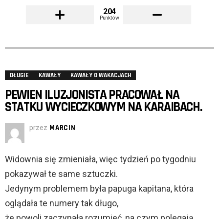
204
Punktów
DŁUGIE
KAWAŁY
KAWAŁY O WAKACJACH
PEWIEN ILUZJONISTA PRACOWAŁ NA
STATKU WYCIECZKOWYM NA KARAIBACH.
przez
MARCIN
Widownia się zmieniała, więc tydzień po tygodniu
pokazywał te same sztuczki.
Jedynym problemem była papuga kapitana, która
oglądała te numery tak długo,
że powoli zaczynała rozumieć, na czym polegają.