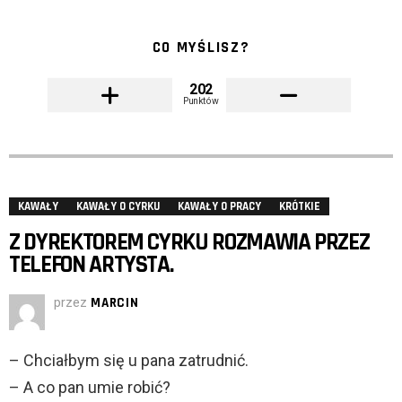
CO MYŚLISZ?
202
Punktów
KAWAŁY
KAWAŁY O CYRKU
KAWAŁY O PRACY
KRÓTKIE
Z DYREKTOREM CYRKU ROZMAWIA PRZEZ
TELEFON ARTYSTA.
przez
MARCIN
– Chciałbym się u pana zatrudnić.
– A co pan umie robić?