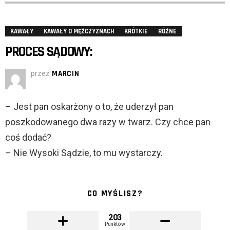
KAWAŁY
KAWAŁY O MĘŻCZYZNACH
KRÓTKIE
RÓŻNE
PROCES SĄDOWY:
przez
MARCIN
– Jest pan oskarżony o to, że uderzył pan
poszkodowanego dwa razy w twarz. Czy chce pan
coś dodać?
– Nie Wysoki Sądzie, to mu wystarczy.
CO MYŚLISZ?
203
Punktów