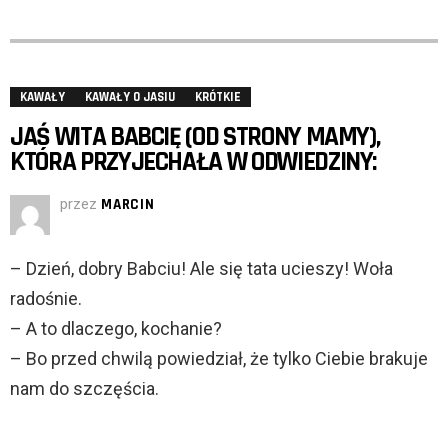
KAWAŁY
KAWAŁY O JASIU
KRÓTKIE
JAŚ WITA BABCIĘ (OD STRONY MAMY),
KTÓRA PRZYJECHAŁA W ODWIEDZINY:
przez
MARCIN
– Dzień, dobry Babciu! Ale się tata ucieszy! Woła
radośnie.
– A to dlaczego, kochanie?
– Bo przed chwilą powiedział, że tylko Ciebie brakuje
nam do szczęścia.