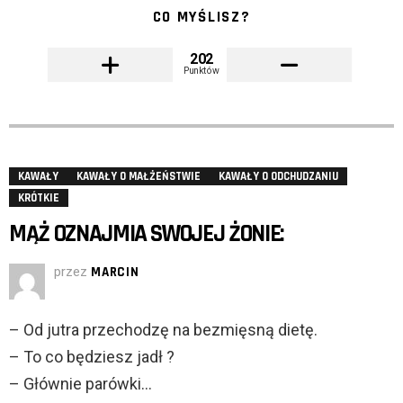
CO MYŚLISZ?
202
Punktów
KAWAŁY
KAWAŁY O MAŁŻEŃSTWIE
KAWAŁY O ODCHUDZANIU
KRÓTKIE
MĄŻ OZNAJMIA SWOJEJ ŻONIE:
przez
MARCIN
– Od jutra przechodzę na bezmięsną dietę.
– To co będziesz jadł ?
– Głównie parówki…