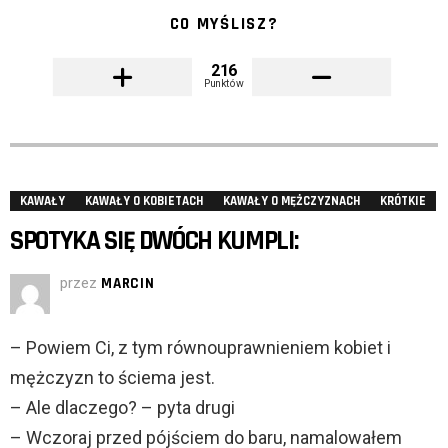
CO MYŚLISZ?
216
Punktów
KAWAŁY
KAWAŁY O KOBIETACH
KAWAŁY O MĘŻCZYZNACH
KRÓTKIE
SPOTYKA SIĘ DWÓCH KUMPLI:
przez
MARCIN
– Powiem Ci, z tym równouprawnieniem kobiet i
mężczyzn to ściema jest.
– Ale dlaczego? – pyta drugi
– Wczoraj przed pójściem do baru, namalowałem