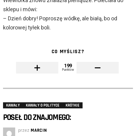
Wiewiórka znowu znalazła pieniądze. Poleciała do
sklepu i mówi:
– Dzień dobry! Poproszę wódkę, ale białą, bo od
kolorowej tyłek boli.
CO MYŚLISZ?
199
Punktów
KAWAŁY
KAWAŁY O POLITYCE
KRÓTKIE
POSEŁ DO ZNAJOMEGO:
przez
MARCIN