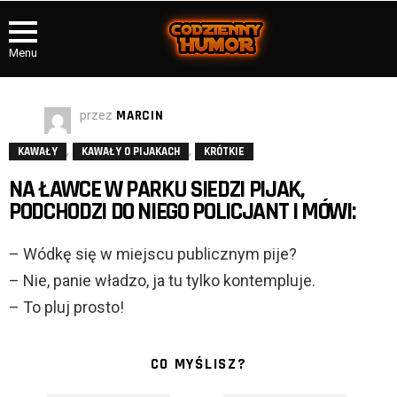
Menu
przez
MARCIN
,
,
KAWAŁY
KAWAŁY O PIJAKACH
KRÓTKIE
NA ŁAWCE W PARKU SIEDZI PIJAK,
PODCHODZI DO NIEGO POLICJANT I MÓWI:
– Wódkę się w miejscu publicznym pije?
– Nie, panie władzo, ja tu tylko kontempluje.
– To pluj prosto!
CO MYŚLISZ?