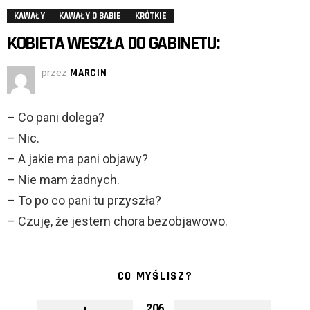
KAWAŁY
KAWAŁY O BABIE
KRÓTKIE
KOBIETA WESZŁA DO GABINETU:
przez
MARCIN
– Co pani dolega?
– Nic.
– A jakie ma pani objawy?
– Nie mam żadnych.
– To po co pani tu przyszła?
– Czuję, że jestem chora bezobjawowo.
CO MYŚLISZ?
206