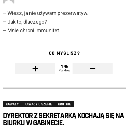
– Wiesz, ja nie używam prezerwatyw.
– Jak to, dlaczego?
– Mnie chroni immunitet.
CO MYŚLISZ?
196
Punktów
KAWAŁY
KAWAŁY O SZEFIE
KRÓTKIE
DYREKTOR Z SEKRETARKĄ KOCHAJĄ SIĘ NA
BIURKU W GABINECIE.