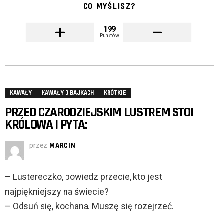
CO MYŚLISZ?
199
Punktów
KAWAŁY
KAWAŁY O BAJKACH
KRÓTKIE
PRZED CZARODZIEJSKIM LUSTREM STOI
KRÓLOWA I PYTA:
przez
MARCIN
– Lustereczko, powiedz przecie, kto jest
najpiękniejszy na świecie?
– Odsuń się, kochana. Muszę się rozejrzeć.