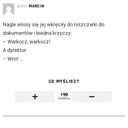
przez
MARCIN
Nagle włosy się jej wkręciły do niszczarki do
dokumentów i biedna krzyczy:
– Warkocz, warkocz!
A dyrektor:
– Wrrrr …
CO MYŚLISZ?
199
Punktów