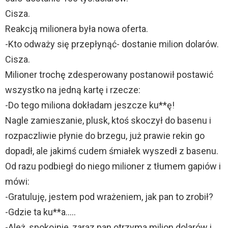
Cisza.
Reakcją milionera była nowa oferta.
-Kto odważy się przepłynąć- dostanie milion dolarów.
Cisza.
Milioner trochę zdesperowany postanowił postawić
wszystko na jedną kartę i rzecze:
-Do tego miliona dokładam jeszcze ku**ę!
Nagle zamieszanie, plusk, ktoś skoczył do basenu i
rozpaczliwie płynie do brzegu, już prawie rekin go
dopadł, ale jakimś cudem śmiałek wyszedł z basenu.
Od razu podbiegł do niego milioner z tłumem gapiów i
mówi:
-Gratuluję, jestem pod wrażeniem, jak pan to zrobił?
-Gdzie ta ku**a…..
-Ależ, spokojnie, zaraz pan otrzyma milion dolarów i