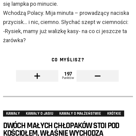
się lampka po minucie.
Wchodzą Polacy. Mija minuta – prowadzący naciska
przycisk… i nic, ciemno. Słychać szept w ciemności:
-Rysiek, mamy już walizkę kasy- na co ci jeszcze ta
żarówka?
CO MYŚLISZ?
197
Punktów
KAWAŁY
KAWAŁY O JASIU
KAWAŁY O MAŁŻEŃSTWIE
KRÓTKIE
DWÓCH MAŁYCH CHŁOPAKÓW STOI POD
KOŚCIOŁEM, WŁAŚNIE WYCHODZĄ