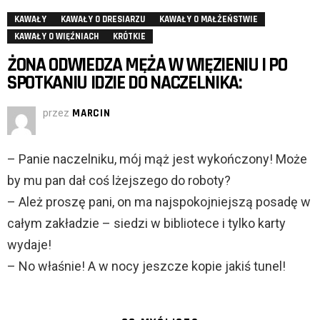
KAWAŁY
KAWAŁY O DRESIARZU
KAWAŁY O MAŁŻEŃSTWIE
KAWAŁY O WIĘŹNIACH
KRÓTKIE
ŻONA ODWIEDZA MĘŻA W WIĘZIENIU I PO
SPOTKANIU IDZIE DO NACZELNIKA:
przez
MARCIN
– Panie naczelniku, mój mąż jest wykończony! Może
by mu pan dał coś lżejszego do roboty?
– Ależ proszę pani, on ma najspokojniejszą posadę w
całym zakładzie – siedzi w bibliotece i tylko karty
wydaje!
– No właśnie! A w nocy jeszcze kopie jakiś tunel!