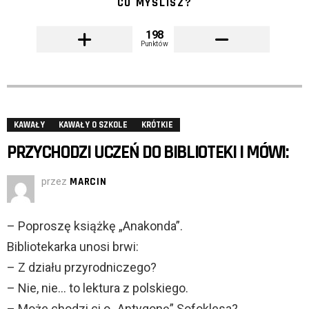
CO MYŚLISZ?
198
Punktów
KAWAŁY
KAWAŁY O SZKOLE
KRÓTKIE
PRZYCHODZI UCZEŃ DO BIBLIOTEKI I MÓWI:
przez
MARCIN
– Poproszę książkę „Anakonda”.
Bibliotekarka unosi brwi:
– Z działu przyrodniczego?
– Nie, nie… to lektura z polskiego.
– Może chodzi ci o „Antygonę” Sofoklesa?