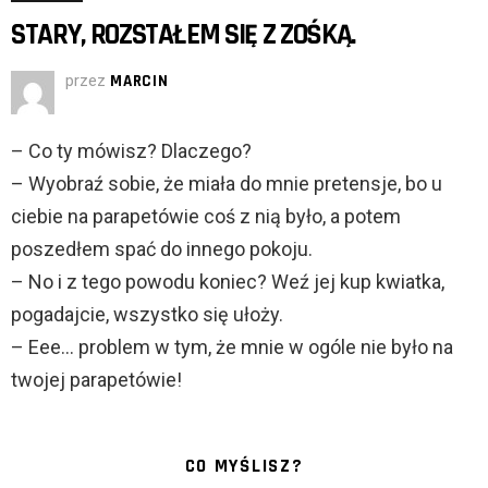
STARY, ROZSTAŁEM SIĘ Z ZOŚKĄ.
przez
MARCIN
– Co ty mówisz? Dlaczego?
– Wyobraź sobie, że miała do mnie pretensje, bo u
ciebie na parapetówie coś z nią było, a potem
poszedłem spać do innego pokoju.
– No i z tego powodu koniec? Weź jej kup kwiatka,
pogadajcie, wszystko się ułoży.
– Eee… problem w tym, że mnie w ogóle nie było na
twojej parapetówie!
CO MYŚLISZ?