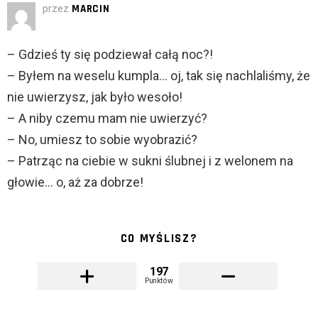
przez
MARCIN
– Gdzieś ty się podziewał całą noc?!
– Byłem na weselu kumpla… oj, tak się nachlaliśmy, że
nie uwierzysz, jak było wesoło!
– A niby czemu mam nie uwierzyć?
– No, umiesz to sobie wyobrazić?
– Patrząc na ciebie w sukni ślubnej i z welonem na
głowie… o, aż za dobrze!
CO MYŚLISZ?
197
Punktów