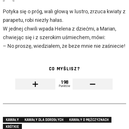
Potyka się o próg, wali głową w lustro, zrzuca kwiaty z
parapetu, robi niezły hałas.
W jednej chwili wpada Helena z dziećmi, a Marian,
chwiejąc się i z szerokim uśmiechem, mówi:
– No proszę, wiedziałem, że beze mnie nie zaśniecie!
CO MYŚLISZ?
198
Punktów
KAWAŁY
KAWAŁY DLA DOROSŁYCH
KAWAŁY O MĘŻCZYZNACH
KRÓTKIE