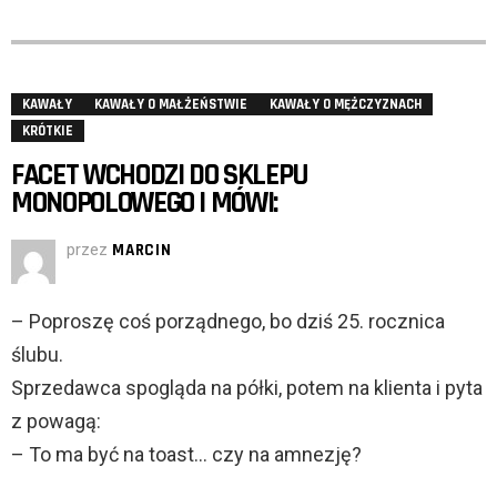
KAWAŁY
KAWAŁY O MAŁŻEŃSTWIE
KAWAŁY O MĘŻCZYZNACH
KRÓTKIE
FACET WCHODZI DO SKLEPU
MONOPOLOWEGO I MÓWI:
przez
MARCIN
– Poproszę coś porządnego, bo dziś 25. rocznica
ślubu.
Sprzedawca spogląda na półki, potem na klienta i pyta
z powagą:
– To ma być na toast… czy na amnezję?