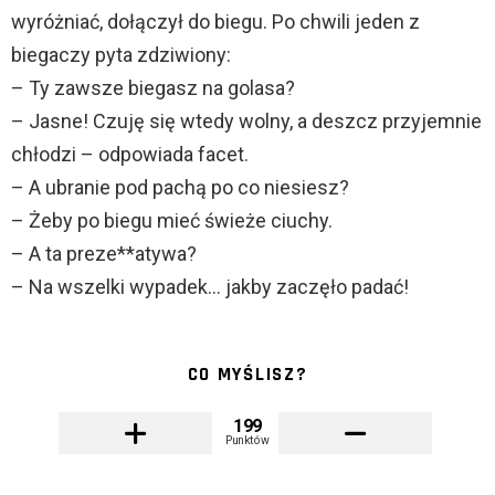
wyróżniać, dołączył do biegu. Po chwili jeden z
biegaczy pyta zdziwiony:
– Ty zawsze biegasz na golasa?
– Jasne! Czuję się wtedy wolny, a deszcz przyjemnie
chłodzi – odpowiada facet.
– A ubranie pod pachą po co niesiesz?
– Żeby po biegu mieć świeże ciuchy.
– A ta preze**atywa?
– Na wszelki wypadek… jakby zaczęło padać!
CO MYŚLISZ?
199
Punktów