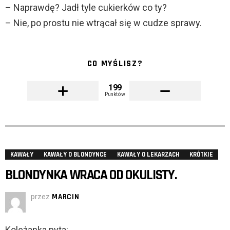
– Naprawdę? Jadł tyle cukierków co ty?
– Nie, po prostu nie wtrącał się w cudze sprawy.
CO MYŚLISZ?
199
Punktów
KAWAŁY
KAWAŁY O BLONDYNCE
KAWAŁY O LEKARZACH
KRÓTKIE
BLONDYNKA WRACA OD OKULISTY.
przez
MARCIN
Koleżanka pyta: