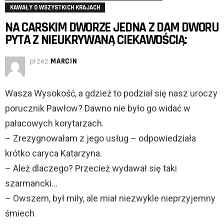
KAWAŁY O WSZYSTKICH KRAJACH
NA CARSKIM DWORZE JEDNA Z DAM DWORU
PYTA Z NIEUKRYWANĄ CIEKAWOŚCIĄ:
przez
MARCIN
Wasza Wysokość, a gdzież to podział się nasz uroczy
porucznik Pawłow? Dawno nie było go widać w
pałacowych korytarzach.
– Zrezygnowałam z jego usług – odpowiedziała
krótko caryca Katarzyna.
– Ależ dlaczego? Przecież wydawał się taki
szarmancki…
– Owszem, był miły, ale miał niezwykle nieprzyjemny
śmiech