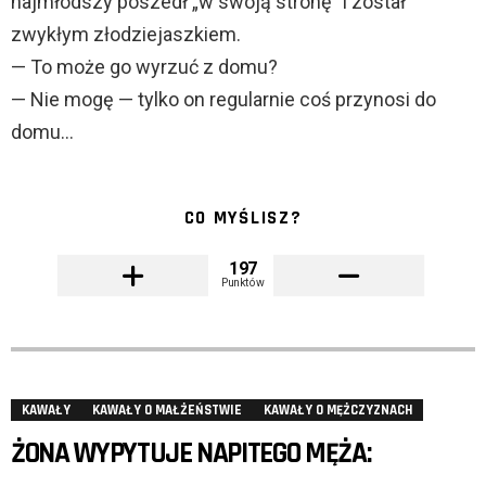
najmłodszy poszedł „w swoją stronę” i został
zwykłym złodziejaszkiem.
— To może go wyrzuć z domu?
— Nie mogę — tylko on regularnie coś przynosi do
domu…
CO MYŚLISZ?
197
Punktów
KAWAŁY
KAWAŁY O MAŁŻEŃSTWIE
KAWAŁY O MĘŻCZYZNACH
ŻONA WYPYTUJE NAPITEGO MĘŻA: