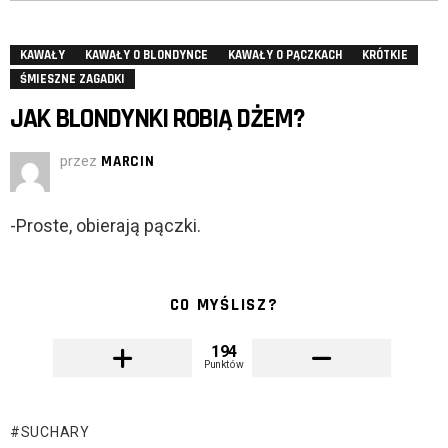
KAWAŁY
KAWAŁY O BLONDYNCE
KAWAŁY O PĄCZKACH
KRÓTKIE
ŚMIESZNE ZAGADKI
JAK BLONDYNKI ROBIĄ DŻEM?
przez
MARCIN
-Proste, obierają pączki.
CO MYŚLISZ?
194
Punktów
SUCHARY