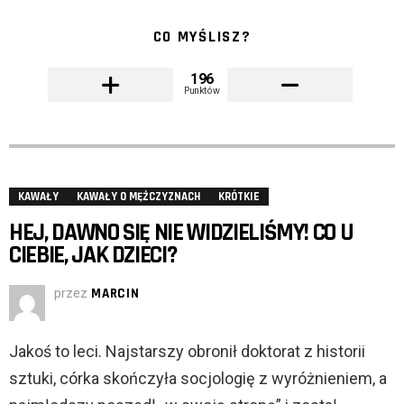
CO MYŚLISZ?
196
Punktów
KAWAŁY
KAWAŁY O MĘŻCZYZNACH
KRÓTKIE
HEJ, DAWNO SIĘ NIE WIDZIELIŚMY! CO U
CIEBIE, JAK DZIECI?
przez
MARCIN
Jakoś to leci. Najstarszy obronił doktorat z historii
sztuki, córka skończyła socjologię z wyróżnieniem, a