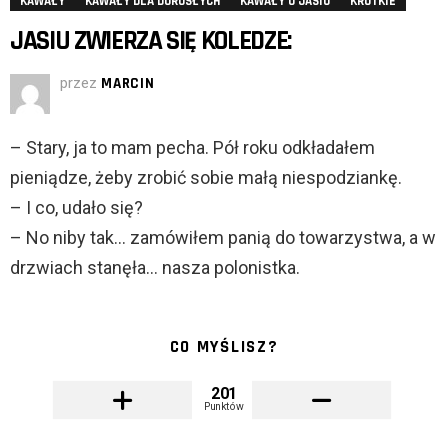
KAWAŁY
KAWAŁY DLA DOROSŁYCH
KAWAŁY O JASIU
KRÓTKIE
JASIU ZWIERZA SIĘ KOLEDZE:
przez
MARCIN
– Stary, ja to mam pecha. Pół roku odkładałem
pieniądze, żeby zrobić sobie małą niespodziankę.
– I co, udało się?
– No niby tak… zamówiłem panią do towarzystwa, a w
drzwiach stanęła… nasza polonistka.
CO MYŚLISZ?
201
Punktów