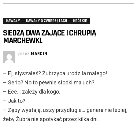
KAWAŁY
KAWAŁY O ZWIERZĘTACH
KRÓTKIE
SIEDZĄ DWA ZAJĄCE I CHRUPIĄ
MARCHEWKI.
przez
MARCIN
– Ej, słyszałeś? Żubrzyca urodziła małego!
– Serio? No to pewnie słodki maluch?
– Eee… zależy dla kogo.
– Jak to?
– Zęby wystają, uszy przydługie… generalnie lepiej,
żeby Żubra nie spotykać przez kilka dni.