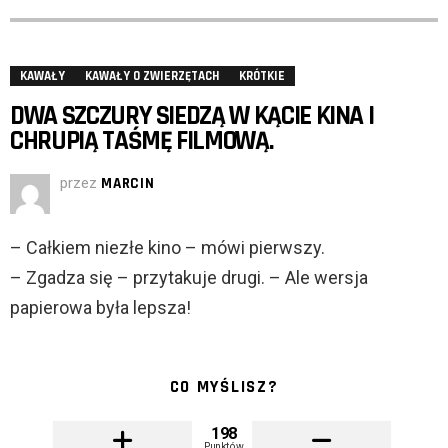
KAWAŁY
KAWAŁY O ZWIERZĘTACH
KRÓTKIE
DWA SZCZURY SIEDZĄ W KĄCIE KINA I
CHRUPIĄ TAŚMĘ FILMOWĄ.
przez
MARCIN
– Całkiem niezłe kino – mówi pierwszy.
– Zgadza się – przytakuje drugi. – Ale wersja
papierowa była lepsza!
CO MYŚLISZ?
198
Punktów