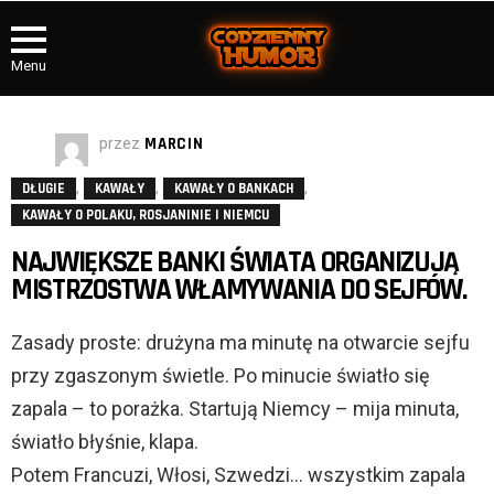
Menu
przez
MARCIN
,
,
,
DŁUGIE
KAWAŁY
KAWAŁY O BANKACH
KAWAŁY O POLAKU, ROSJANINIE I NIEMCU
NAJWIĘKSZE BANKI ŚWIATA ORGANIZUJĄ
MISTRZOSTWA WŁAMYWANIA DO SEJFÓW.
Zasady proste: drużyna ma minutę na otwarcie sejfu
przy zgaszonym świetle. Po minucie światło się
zapala – to porażka. Startują Niemcy – mija minuta,
światło błyśnie, klapa.
Potem Francuzi, Włosi, Szwedzi… wszystkim zapala