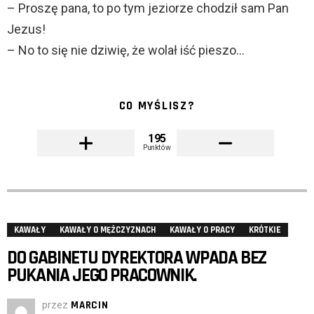
– Proszę pana, to po tym jeziorze chodził sam Pan
Jezus!
– No to się nie dziwię, że wolał iść pieszo…
CO MYŚLISZ?
195
Punktów
KAWAŁY
KAWAŁY O MĘŻCZYZNACH
KAWAŁY O PRACY
KRÓTKIE
DO GABINETU DYREKTORA WPADA BEZ
PUKANIA JEGO PRACOWNIK.
przez
MARCIN