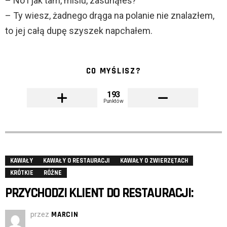
– No i jak tam, misiu, zasunąłeś?
– Ty wiesz, żadnego drąga na polanie nie znalazłem,
to jej całą dupę szyszek napchałem.
CO MYŚLISZ?
193
Punktów
KAWAŁY
KAWAŁY O RESTAURACJI
KAWAŁY O ZWIERZĘTACH
KRÓTKIE
RÓŻNE
PRZYCHODZI KLIENT DO RESTAURACJI:
przez
MARCIN