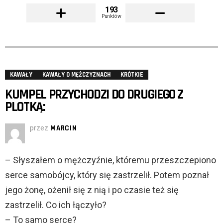
193
Punktów
KAWAŁY
KAWAŁY O MĘŻCZYZNACH
KRÓTKIE
KUMPEL PRZYCHODZI DO DRUGIEGO Z
PLOTKĄ:
przez
MARCIN
– Słyszałem o mężczyźnie, któremu przeszczepiono
serce samobójcy, który się zastrzelił. Potem poznał
jego żonę, ożenił się z nią i po czasie też się
zastrzelił. Co ich łączyło?
– To samo serce?