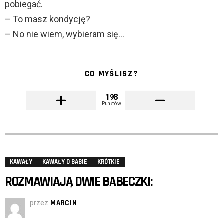
pobiegać.
– To masz kondycję?
– No nie wiem, wybieram się…
CO MYŚLISZ?
198
Punktów
KAWAŁY
KAWAŁY O BABIE
KRÓTKIE
ROZMAWIAJĄ DWIE BABECZKI:
przez
MARCIN