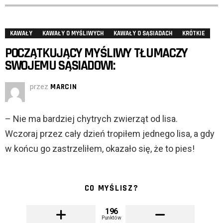
KAWAŁY
KAWAŁY O MYŚLIWYCH
KAWAŁY O SĄSIADACH
KRÓTKIE
POCZĄTKUJĄCY MYŚLIWY TŁUMACZY
SWOJEMU SĄSIADOWI:
przez
MARCIN
– Nie ma bardziej chytrych zwierząt od lisa.
Wczoraj przez cały dzień tropiłem jednego lisa, a gdy
w końcu go zastrzeliłem, okazało się, że to pies!
CO MYŚLISZ?
196
Punktów