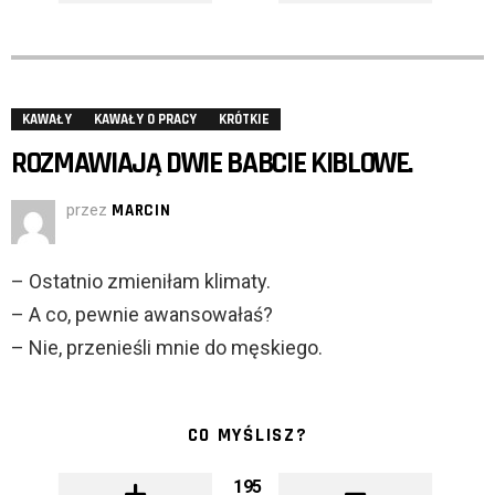
KAWAŁY
KAWAŁY O PRACY
KRÓTKIE
ROZMAWIAJĄ DWIE BABCIE KIBLOWE.
przez
MARCIN
– Ostatnio zmieniłam klimaty.
– A co, pewnie awansowałaś?
– Nie, przenieśli mnie do męskiego.
CO MYŚLISZ?
195