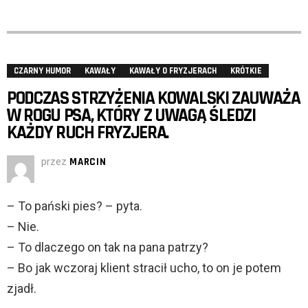
CZARNY HUMOR
KAWAŁY
KAWAŁY O FRYZJERACH
KRÓTKIE
PODCZAS STRZYŻENIA KOWALSKI ZAUWAŻA
W ROGU PSA, KTÓRY Z UWAGĄ ŚLEDZI
KAŻDY RUCH FRYZJERA.
przez
MARCIN
– To pański pies? – pyta.
– Nie.
– To dlaczego on tak na pana patrzy?
– Bo jak wczoraj klient stracił ucho, to on je potem
zjadł.