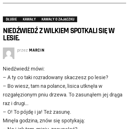
DŁUGIE
KAWAŁY
KAWAŁY O ZAJĄCZKU
NIEDŹWIEDŹ Z WILKIEM SPOTKALI SIĘ W
LESIE.
przez
MARCIN
Niedźwiedź mówi:
– A ty co taki rozradowany skaczesz po lesie?
– Bo wiesz, tam na polance, lisica utknęła w
rozgałęzionym pniu drzewa. To zasunąłem jej drąga
raz i drugi…
– O! To pójdę i ja! Też zasunę.
Minęła godzina, znów się spotykają: