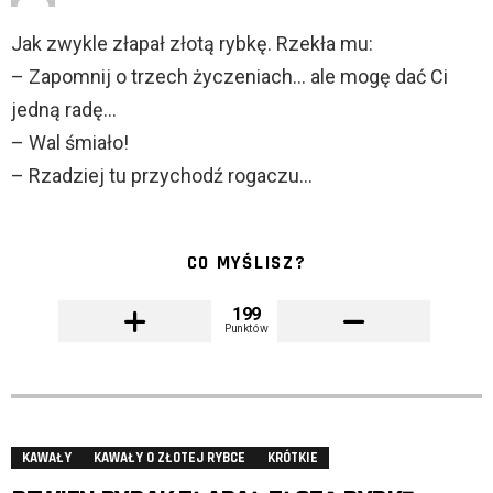
Jak zwykle złapał złotą rybkę. Rzekła mu:
– Zapomnij o trzech życzeniach… ale mogę dać Ci
jedną radę…
– Wal śmiało!
– Rzadziej tu przychodź rogaczu…
CO MYŚLISZ?
199
Punktów
KAWAŁY
KAWAŁY O ZŁOTEJ RYBCE
KRÓTKIE