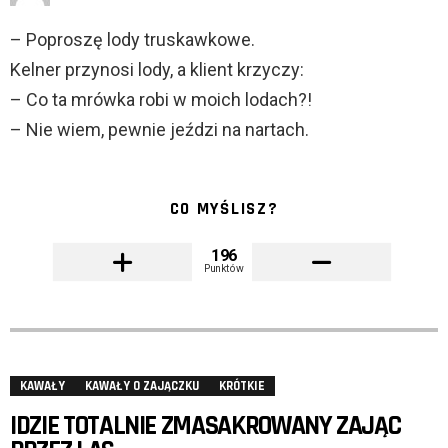
– Poproszę lody truskawkowe.
Kelner przynosi lody, a klient krzyczy:
– Co ta mrówka robi w moich lodach?!
– Nie wiem, pewnie jeździ na nartach.
CO MYŚLISZ?
196
Punktów
KAWAŁY
KAWAŁY O ZAJĄCZKU
KRÓTKIE
IDZIE TOTALNIE ZMASAKROWANY ZAJĄC