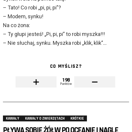
– Tato! Co robi „pi, pi, pi”?
– Modem, synku!
Na co żona:
– Ty głupi jesteś! „Pi, pi, pi” to robi myszka!!!
– Nie słuchaj, synku. Myszka robi „klik, klik”…
CO MYŚLISZ?
198
Punktów
KAWAŁY
KAWAŁY O ZWIERZĘTACH
KRÓTKIE
PŁYWA SOBIE ŻÓŁW PO OCEANIE I NAGLE