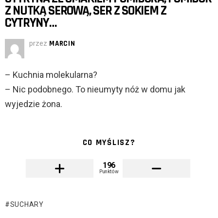
Z NUTKĄ SEROWĄ, SER Z SOKIEM Z
CYTRYNY…
przez
MARCIN
– Kuchnia molekularna?
– Nic podobnego. To nieumyty nóż w domu jak
wyjedzie żona.
CO MYŚLISZ?
196
Punktów
SUCHARY