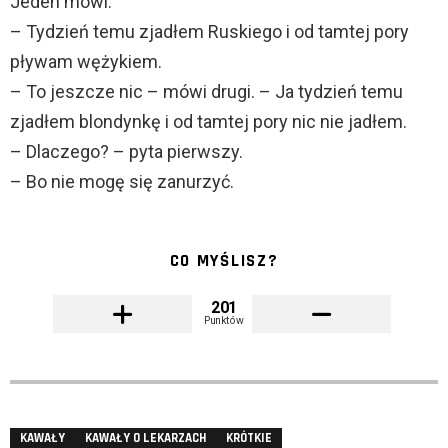
Jeden mówi.
– Tydzień temu zjadłem Ruskiego i od tamtej pory
pływam wężykiem.
– To jeszcze nic – mówi drugi. – Ja tydzień temu
zjadłem blondynkę i od tamtej pory nic nie jadłem.
– Dlaczego? – pyta pierwszy.
– Bo nie mogę się zanurzyć.
CO MYŚLISZ?
201
Punktów
KAWAŁY
KAWAŁY O LEKARZACH
KRÓTKIE