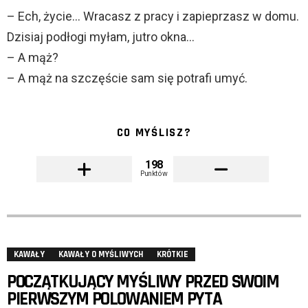
– Ech, życie… Wracasz z pracy i zapieprzasz w domu.
Dzisiaj podłogi myłam, jutro okna…
– A mąż?
– A mąż na szczęście sam się potrafi umyć.
CO MYŚLISZ?
198
Punktów
KAWAŁY
KAWAŁY O MYŚLIWYCH
KRÓTKIE
POCZĄTKUJĄCY MYŚLIWY PRZED SWOIM
PIERWSZYM POLOWANIEM PYTA