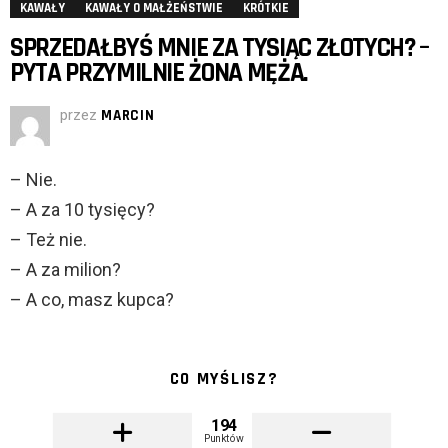
KAWAŁY
KAWAŁY O MAŁŻEŃSTWIE
KRÓTKIE
SPRZEDAŁBYŚ MNIE ZA TYSIĄC ZŁOTYCH? –
PYTA PRZYMILNIE ŻONA MĘŻA.
przez
MARCIN
– Nie.
– A za 10 tysięcy?
– Też nie.
– A za milion?
– A co, masz kupca?
CO MYŚLISZ?
194
Punktów