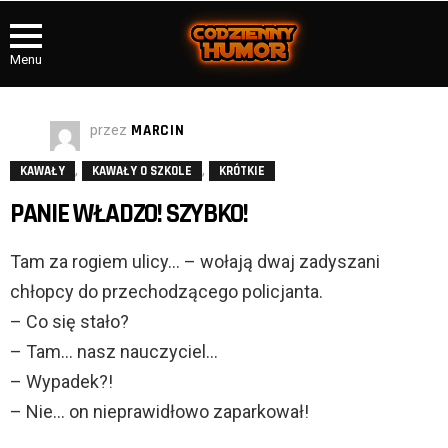
Menu
przez
MARCIN
,
,
KAWAŁY
KAWAŁY O SZKOLE
KRÓTKIE
PANIE WŁADZO! SZYBKO!
Tam za rogiem ulicy… – wołają dwaj zadyszani
chłopcy do przechodzącego policjanta.
– Co się stało?
– Tam… nasz nauczyciel…
– Wypadek?!
– Nie… on nieprawidłowo zaparkował!