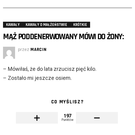
KAWAŁY
KAWAŁY O MAŁŻEŃSTWIE
KRÓTKIE
MĄŻ PODDENERWOWANY MÓWI DO ŻONY:
przez
MARCIN
– Mówiłaś, że do lata zrzucisz pięć kilo.
– Zostało mi jeszcze osiem.
CO MYŚLISZ?
197
Punktów