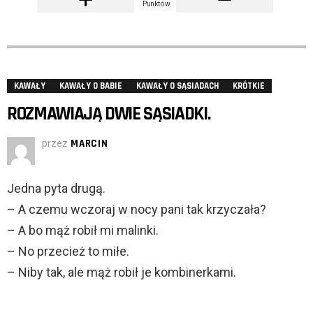
Punktów
KAWAŁY
KAWAŁY O BABIE
KAWAŁY O SĄSIADACH
KRÓTKIE
ROZMAWIAJĄ DWIE SĄSIADKI.
przez
MARCIN
Jedna pyta drugą.
– A czemu wczoraj w nocy pani tak krzyczała?
– A bo mąż robił mi malinki.
– No przecież to miłe.
– Niby tak, ale mąż robił je kombinerkami.