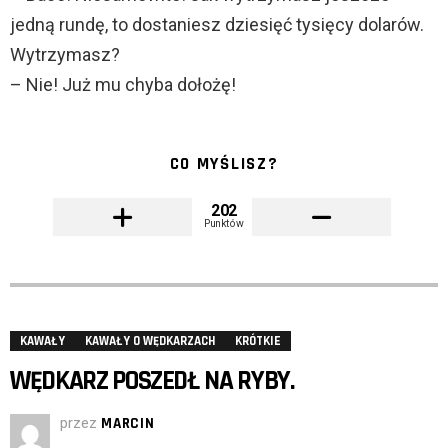
jedną rundę, to dostaniesz dziesięć tysięcy dolarów.
Wytrzymasz?
– Nie! Już mu chyba dołożę!
CO MYŚLISZ?
202
Punktów
KAWAŁY
KAWAŁY O WĘDKARZACH
KRÓTKIE
WĘDKARZ POSZEDŁ NA RYBY.
przez
MARCIN