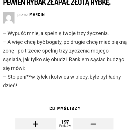
PEWIEN RYBAK ZŁAPAŁ ZŁOTĄ RYBKĘ.
przez
MARCIN
– Wypuść mnie, a spełnię twoje trzy życzenia.
– A więc chcę być bogaty, po drugie chcę mieć piękną
żonę i po trzecie spełnij trzy życzenia mojego
sąsiada, jak tylko się obudzi. Rankiem sąsiad budząc
się mówi:
– Sto peni**w tyłek i kotwica w plecy, byle był ładny
dzień!
CO MYŚLISZ?
197
Punktów