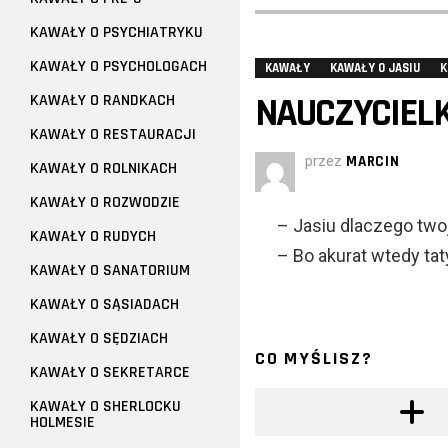
KAWAŁY O PSYCHIATRYKU
KAWAŁY O PSYCHOLOGACH
KAWAŁY
KAWAŁY O JASIU
K
NAUCZYCIELK
KAWAŁY O RANDKACH
KAWAŁY O RESTAURACJI
przez
MARCIN
KAWAŁY O ROLNIKACH
KAWAŁY O ROZWODZIE
– Jasiu dlaczego tw
KAWAŁY O RUDYCH
– Bo akurat wtedy tat
KAWAŁY O SANATORIUM
KAWAŁY O SĄSIADACH
KAWAŁY O SĘDZIACH
CO MYŚLISZ?
KAWAŁY O SEKRETARCE
KAWAŁY O SHERLOCKU
HOLMESIE