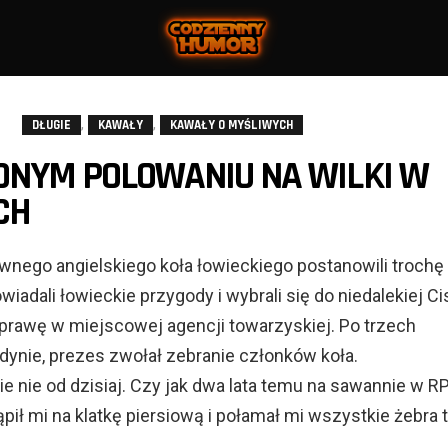
,
,
DŁUGIE
KAWAŁY
KAWAŁY O MYŚLIWYCH
ONYM POLOWANIU NA WILKI W
CH
nego angielskiego koła łowieckiego postanowili trochę 
wiadali łowieckie przygody i wybrali się do niedalekiej Ci
yprawę w miejscowej agencji towarzyskiej. Po trzech
dynie, prezes zwołał zebranie członków koła.
 nie od dzisiaj. Czy jak dwa lata temu na sawannie w RP
pił mi na klatkę piersiową i połamał mi wszystkie żebra 