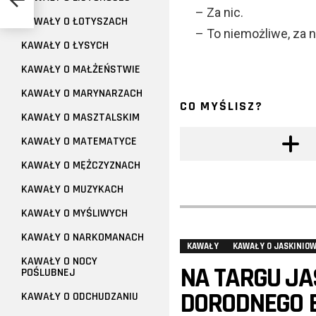
– Za nic.
KAWAŁY O ŁOTYSZACH
– To niemożliwe, za ni
KAWAŁY O ŁYSYCH
KAWAŁY O MAŁŻEŃSTWIE
KAWAŁY O MARYNARZACH
CO MYŚLISZ?
KAWAŁY O MASZTALSKIM
KAWAŁY O MATEMATYCE
KAWAŁY O MĘŻCZYZNACH
KAWAŁY O MUZYKACH
KAWAŁY O MYŚLIWYCH
KAWAŁY O NARKOMANACH
KAWAŁY
KAWAŁY O JASKINIO
KAWAŁY O NOCY
NA TARGU JA
POŚLUBNEJ
DORODNEGO 
KAWAŁY O ODCHUDZANIU