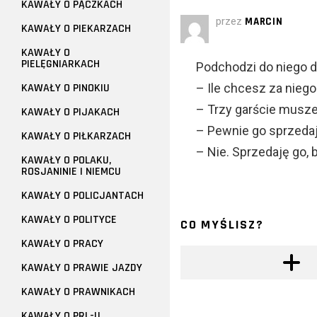
KAWAŁY O PĄCZKACH
przez
MARCIN
KAWAŁY O PIEKARZACH
KAWAŁY O
PIELĘGNIARKACH
Podchodzi do niego dr
KAWAŁY O PINOKIU
– Ile chcesz za niego
– Trzy garście musze
KAWAŁY O PIJAKACH
– Pewnie go sprzedaj
KAWAŁY O PIŁKARZACH
– Nie. Sprzedaję go, b
KAWAŁY O POLAKU,
ROSJANINIE I NIEMCU
KAWAŁY O POLICJANTACH
KAWAŁY O POLITYCE
CO MYŚLISZ?
KAWAŁY O PRACY
KAWAŁY O PRAWIE JAZDY
KAWAŁY O PRAWNIKACH
KAWAŁY O PRL-U