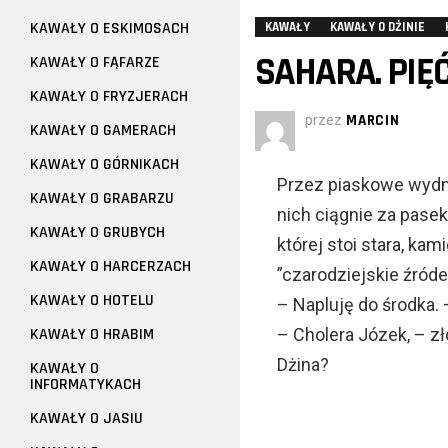
KAWAŁY O ESKIMOSACH
KAWAŁY
KAWAŁY O DŻINIE
SAHARA. PIĘ
KAWAŁY O FĄFARZE
KAWAŁY O FRYZJERACH
przez
MARCIN
KAWAŁY O GAMERACH
KAWAŁY O GÓRNIKACH
Przez piaskowe wydm
KAWAŁY O GRABARZU
nich ciągnie za pasek
KAWAŁY O GRUBYCH
której stoi stara, ka
KAWAŁY O HARCERZACH
”czarodziejskie źróde
KAWAŁY O HOTELU
– Napluję do środka. 
KAWAŁY O HRABIM
– Cholera Józek, – zł
Dżina?
KAWAŁY O
INFORMATYKACH
KAWAŁY O JASIU