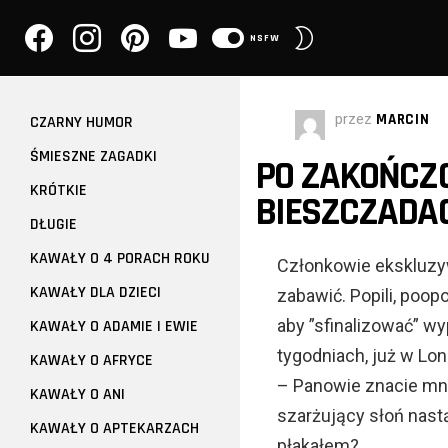
facebook
instagram
pinterest
youtube
PRZEŁĄCZ
NSFW
SKÓRKĘ
przez
MARCIN
CZARNY HUMOR
ŚMIESZNE ZAGADKI
PO ZAKOŃCZ
KRÓTKIE
BIESZCZADA
DŁUGIE
KAWAŁY O 4 PORACH ROKU
Członkowie ekskluzyw
KAWAŁY DLA DZIECI
zabawić. Popili, poopo
aby ”sfinalizować” w
KAWAŁY O ADAMIE I EWIE
tygodniach, już w Lon
KAWAŁY O AFRYCE
– Panowie znacie mnie
KAWAŁY O ANI
szarżujący słoń nastą
KAWAŁY O APTEKARZACH
płakałem?