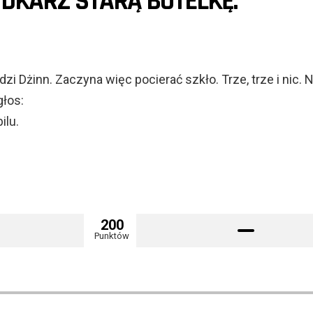
DKARZ STARĄ BUTELKĘ.
dzi Dżinn. Zaczyna więc pocierać szkło. Trze, trze i nic. 
głos:
ilu.
200
Punktów