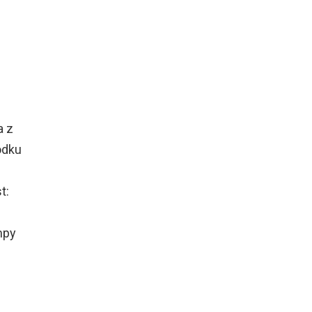
a z
odku
t:
mpy