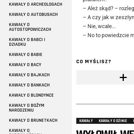
KAWAŁY O ARCHEOLOGACH
– Ależ skąd? – rozleg
KAWAŁY O AUTOBUSACH
– A czy jak w zeszły
KAWAŁY O
– Nie, wcale…
AUTOSTOPOWICZACH
– No to powiedzcie mi
KAWAŁY O BABCI I
DZIADKU
KAWAŁY O BABIE
CO MYŚLISZ?
KAWAŁY O BACY
KAWAŁY O BAJKACH
KAWAŁY O BANKACH
KAWAŁY O BLONDYNCE
KAWAŁY O BOŻYM
NARODZENIU
KAWAŁY O BRUNETKACH
KAWAŁY
KAWAŁY O DŻINIE
KAWAŁY O