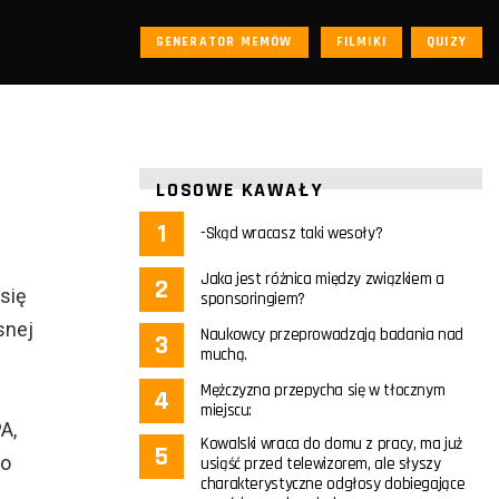
GENERATOR MEMÓW
FILMIKI
QUIZY
LOSOWE KAWAŁY
-Skąd wracasz taki wesoły?
Jaka jest różnica między związkiem a
się
sponsoringiem?
snej
Naukowcy przeprowadzają badania nad
muchą.
Mężczyzna przepycha się w tłocznym
miejscu:
A,
Kowalski wraca do domu z pracy, ma już
to
usiąść przed telewizorem, ale słyszy
charakterystyczne odgłosy dobiegające