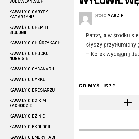
WYŁOWIŁ WĘ
BUDOWLAŃCACH
KAWAŁY O CARYCY
przez
MARCIN
KATARZYNIE
KAWAŁY O CHEMII I
BIOLOGII
Patrzy, a w środku sie
KAWAŁY O CHIŃCZYKACH
słyszy przytłumiony 
KAWAŁY O CHUCKU
– Korek wyciągnij deb
NORRISIE
KAWAŁY O CYGANACH
KAWAŁY O CYRKU
CO MYŚLISZ?
KAWAŁY O DRESIARZU
KAWAŁY O DZIKIM
ZACHODZIE
KAWAŁY O DŻINIE
KAWAŁY O EKOLOGII
KAWAŁY O EMERYTACH