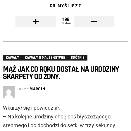
CO MYŚLISZ?
198
Punktów
KAWAŁY
KAWAŁY O MAŁŻEŃSTWIE
KRÓTKIE
MĄŻ JAK CO ROKU DOSTAŁ NA URODZINY
SKARPETY OD ŻONY.
przez
MARCIN
Wkurzył się i powiedział:
– Na kolejne urodziny chcę coś błyszczącego,
srebrnego i co dochodzi do setki w trzy sekundy.