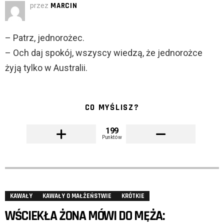
przez
MARCIN
– Patrz, jednorożec.
– Och daj spokój, wszyscy wiedzą, że jednorożce
żyją tylko w Australii.
CO MYŚLISZ?
199
Punktów
KAWAŁY
KAWAŁY O MAŁŻEŃSTWIE
KRÓTKIE
WŚCIEKŁA ŻONA MÓWI DO MĘŻA: