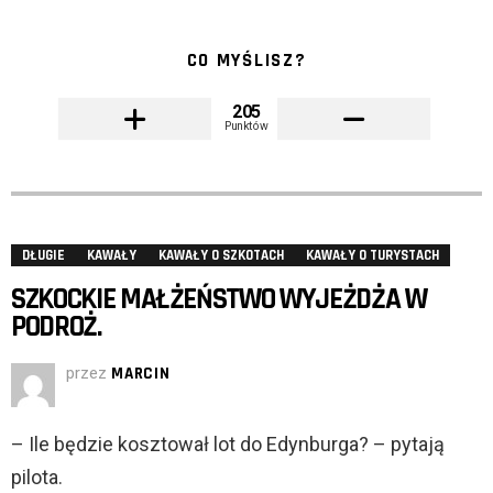
CO MYŚLISZ?
205
Punktów
DŁUGIE
KAWAŁY
KAWAŁY O SZKOTACH
KAWAŁY O TURYSTACH
SZKOCKIE MAŁŻEŃSTWO WYJEŻDŻA W
PODROŻ.
przez
MARCIN
– Ile będzie kosztował lot do Edynburga? – pytają
pilota.