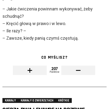
– Jakie ćwiczenia powinnam wykonywać, żeby
schudnąć?
– Kręcić głową w prawo i w lewo.
– Ile razy? –
– Zawsze, kiedy panią czymś częstują.
CO MYŚLISZ?
207
Punktów
KAWAŁY
KAWAŁY O ZWIERZĘTACH
KRÓTKIE