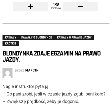
198
Punktów
KAWAŁY
KAWAŁY O BLONDYNCE
KAWAŁY O PRAWIE JAZDY
KRÓTKIE
BLONDYNKA ZDAJE EGZAMIN NA PRAWO
JAZDY.
przez
MARCIN
Nagle instruktor pyta ją:
– Co pani zrobi, jeśli w czasie jazdy zgubi pani koło?
– Zwiększę prędkość, żeby je dogonić.