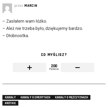
przez
MARCIN
– Zasłałem wam łóżko.
– Ależ nie trzeba było, dziękujemy bardzo.
– Dłobnostka.
CO MYŚLISZ?
200
Punktów
KAWAŁY
KAWAŁY O EMERYTACH
KAWAŁY O MĘŻCZYZNACH
KRÓTKIE