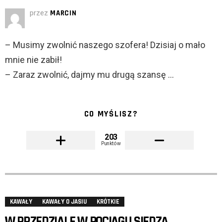
przez
MARCIN
– Musimy zwolnić naszego szofera! Dzisiaj o mało
mnie nie zabił!
– Zaraz zwolnić, dajmy mu drugą szansę …
CO MYŚLISZ?
203
Punktów
KAWAŁY
KAWAŁY O JASIU
KRÓTKIE
W PRZEDZIALE W POCIAGU SIEDZĄ