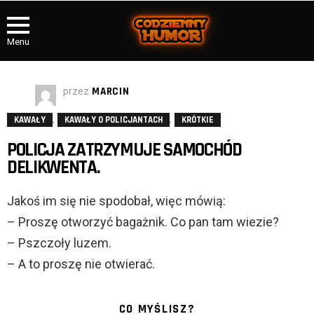
Menu
przez
MARCIN
,
,
KAWAŁY
KAWAŁY O POLICJANTACH
KRÓTKIE
POLICJA ZATRZYMUJE SAMOCHÓD
DELIKWENTA.
Jakoś im się nie spodobał, więc mówią:
– Proszę otworzyć bagażnik. Co pan tam wiezie?
– Pszczoły luzem.
– A to proszę nie otwierać.
CO MYŚLISZ?