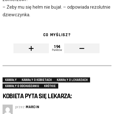
– Żeby mu się hełm nie bujał. – odpowiada rezolutnie
dziewczynka.
CO MYŚLISZ?
194
Punktów
KAWAŁY
KAWAŁY O KOBIETACH
KAWAŁY O LEKARZACH
KAWAŁY O ODCHUDZANIU
KRÓTKIE
KOBIETA PYTA SIĘ LEKARZA:
przez
MARCIN