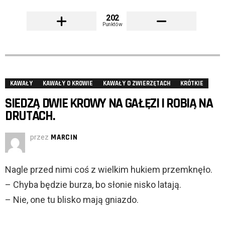
202
Punktów
KAWAŁY
KAWAŁY O KROWIE
KAWAŁY O ZWIERZĘTACH
KRÓTKIE
SIEDZĄ DWIE KROWY NA GAŁĘZI I ROBIĄ NA
DRUTACH.
przez
MARCIN
Nagle przed nimi coś z wielkim hukiem przemknęło.
– Chyba będzie burza, bo słonie nisko latają.
– Nie, one tu blisko mają gniazdo.