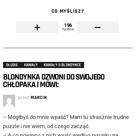
CO MYŚLISZ?
196
Punktów
DŁUGIE
KAWAŁY
KAWAŁY O BLONDYNCE
BLONDYNKA DZWONI DO SWOJEGO
CHŁOPAKA I MÓWI:
przez
MARCIN
– Mógłbyś do mnie wpaść? Mam tu strasznie trudne
puzzle i nie wiem, od czego zacząć.
– A co powinno z nich wyjść według rysunku na