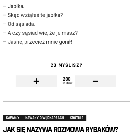
– Jabłka.
– Skąd wziąłeś te jabłka?
– Od sąsiada.
– A czy sąsiad wie, że je masz?
– Jasne, przecież mnie gonił!
CO MYŚLISZ?
200
Punktów
KAWAŁY
KAWAŁY O WĘDKARZACH
KRÓTKIE
JAK SIĘ NAZYWA ROZMOWA RYBAKÓW?