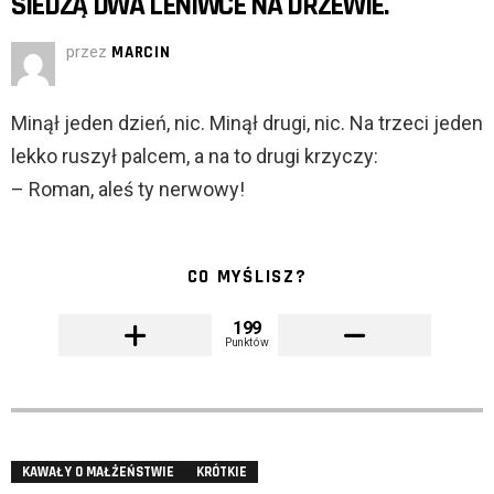
SIEDZĄ DWA LENIWCE NA DRZEWIE.
przez
MARCIN
Minął jeden dzień, nic. Minął drugi, nic. Na trzeci jeden
lekko ruszył palcem, a na to drugi krzyczy:
– Roman, aleś ty nerwowy!
CO MYŚLISZ?
199
Punktów
KAWAŁY O MAŁŻEŃSTWIE
KRÓTKIE