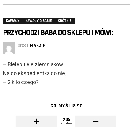
KAWAŁY
KAWAŁY O BABIE
KRÓTKIE
PRZYCHODZI BABA DO SKLEPU I MÓWI:
przez
MARCIN
– Blelebulele ziemniaków.
Na co ekspedientka do niej:
– 2 kilo czego?
CO MYŚLISZ?
205
Punktów