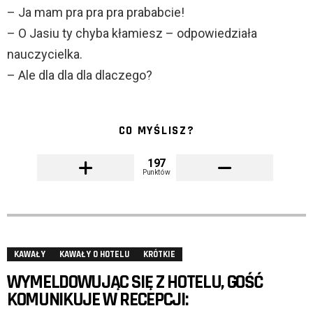
– Ja mam pra pra pra prababcie!
– O Jasiu ty chyba kłamiesz – odpowiedziała
nauczycielka.
– Ale dla dla dla dlaczego?
CO MYŚLISZ?
197
Punktów
KAWAŁY
KAWAŁY O HOTELU
KRÓTKIE
WYMELDOWUJĄC SIĘ Z HOTELU, GOŚĆ
KOMUNIKUJE W RECEPCJI: