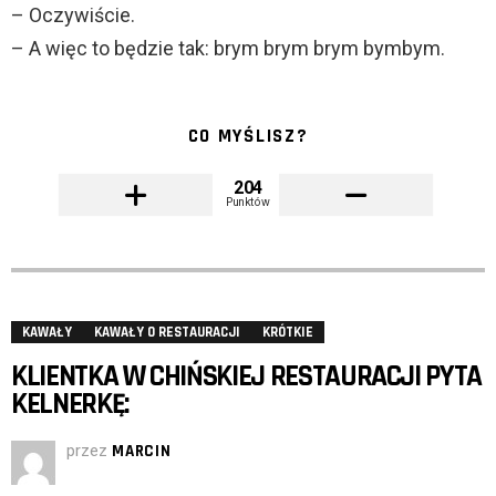
– Oczywiście.
– A więc to będzie tak: brym brym brym bymbym.
CO MYŚLISZ?
204
Punktów
KAWAŁY
KAWAŁY O RESTAURACJI
KRÓTKIE
KLIENTKA W CHIŃSKIEJ RESTAURACJI PYTA
KELNERKĘ:
przez
MARCIN