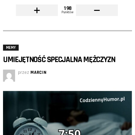
198
Punktów
MEMY
UMIEJĘTNOŚĆ SPECJALNA MĘŻCZYZN
przez
MARCIN