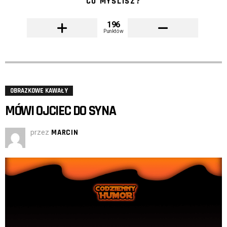
CO MYŚLISZ?
196
Punktów
OBRAZKOWE KAWAŁY
MÓWI OJCIEC DO SYNA
przez
MARCIN