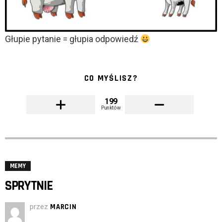
Głupie pytanie = głupia odpowiedź
CO MYŚLISZ?
199
Punktów
MEMY
SPRYTNIE
przez
MARCIN