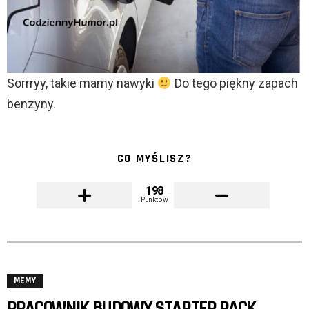
Sorrryy, takie mamy nawyki
Do tego piękny zapach
benzyny.
CO MYŚLISZ?
198
Punktów
MEMY
PRACOWNIK BUDOWY STARTER PACK