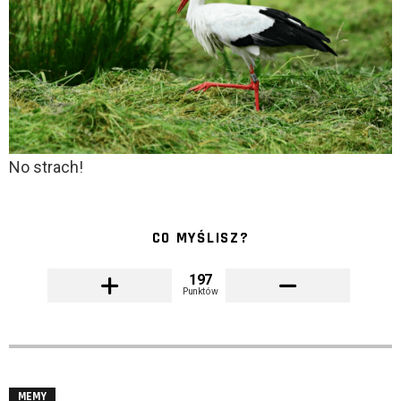
No strach!
CO MYŚLISZ?
197
Punktów
MEMY