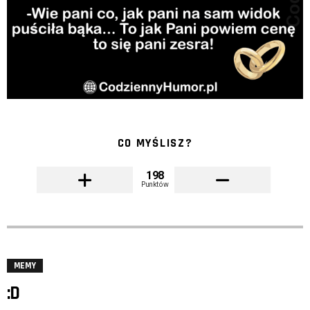
CO MYŚLISZ?
198
Punktów
MEMY
:D