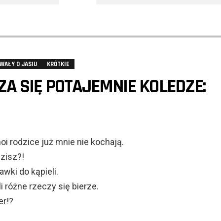
WAŁY O JASIU
KRÓTKIE
ZA SIĘ POTAJEMNIE KOLEDZE:
oi rodzice już mnie nie kochają.
dzisz?!
wki do kąpieli.
i różne rzeczy się bierze.
er!?