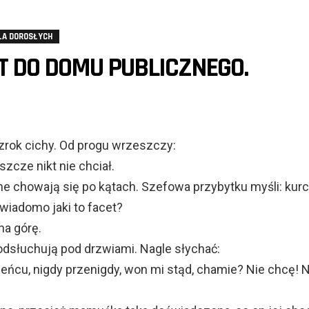
LA DOROSŁYCH
 DO DOMU PUBLICZNEGO.
rok cichy. Od progu wrzeszczy:
eszcze nikt nie chciał.
 chowają się po kątach. Szefowa przybytku myśli: kurc
wiadomo jaki to facet?
na górę.
odsłuchują pod drzwiami. Nagle słychać:
eńcu, nigdy przenigdy, won mi stąd, chamie? Nie chcę! N