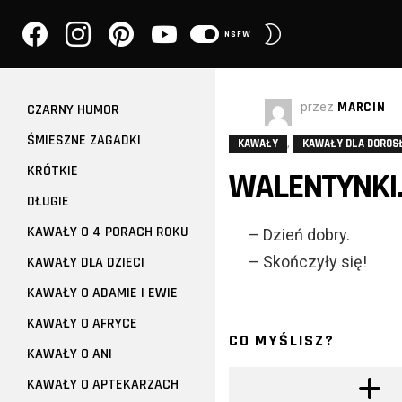
facebook
instagram
pinterest
youtube
PRZEŁĄCZ
NSFW
SKÓRKĘ
przez
MARCIN
CZARNY HUMOR
ŚMIESZNE ZAGADKI
,
KAWAŁY
KAWAŁY DLA DOROS
KRÓTKIE
WALENTYNKI.
DŁUGIE
KAWAŁY O 4 PORACH ROKU
– Dzień dobry.
– Skończyły się!
KAWAŁY DLA DZIECI
KAWAŁY O ADAMIE I EWIE
KAWAŁY O AFRYCE
CO MYŚLISZ?
KAWAŁY O ANI
KAWAŁY O APTEKARZACH