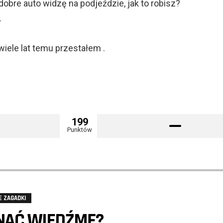
obre auto widzę na podjeździe, jak to robisz?
.
iele lat temu przestałem .
199
Punktów
E ZAGADKI
NAĆ WIEDŹMĘ?