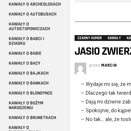
KAWAŁY O ARCHEOLOGACH
KAWAŁY O AUTOBUSACH
KAWAŁY O
AUTOSTOPOWICZACH
KAWAŁY O BABCI I
CZARNY HUMOR
KAWAŁY
KA
DZIADKU
JASIO ZWIER
KAWAŁY O BABIE
KAWAŁY O BACY
przez
MARCIN
KAWAŁY O BAJKACH
KAWAŁY O BANKACH
– Wydaje mi się, że m
– Dlaczego tak twier
KAWAŁY O BLONDYNCE
– Dają mi dziwne zaba
KAWAŁY O BOŻYM
NARODZENIU
– Spokojnie, do kąpiel
KAWAŁY O BRUNETKACH
– No tak… ale, że tost
KAWAŁY O