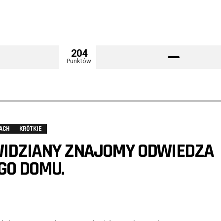
204
Punktów
ACH
KRÓTKIE
WIDZIANY ZNAJOMY ODWIEDZA
GO DOMU.