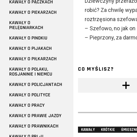
Dziewczyny przerażon
KAWAŁY O PĄCZKACH
robić? Za chwilę wyp
KAWAŁY O PIEKARZACH
roztrzęsiona szefowa
KAWAŁY O
PIELĘGNIARKACH
– Szefowo, no jak on 
– Pieprzony, za darmo
KAWAŁY O PINOKIU
KAWAŁY O PIJAKACH
KAWAŁY O PIŁKARZACH
CO MYŚLISZ?
KAWAŁY O POLAKU,
ROSJANINIE I NIEMCU
KAWAŁY O POLICJANTACH
KAWAŁY O POLITYCE
KAWAŁY O PRACY
KAWAŁY O PRAWIE JAZDY
KAWAŁY O PRAWNIKACH
KAWAŁY
KRÓTKIE
ŚMIESZN
KAWAŁY O PRL-U