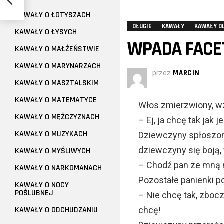
KAWAŁY O ŁOTYSZACH
DŁUGIE
KAWAŁY
KAWAŁY D
KAWAŁY O ŁYSYCH
WPADA FACET
KAWAŁY O MAŁŻEŃSTWIE
KAWAŁY O MARYNARZACH
przez
MARCIN
KAWAŁY O MASZTALSKIM
KAWAŁY O MATEMATYCE
Włos zmierzwiony, wz
KAWAŁY O MĘŻCZYZNACH
– Ej, ja chcę tak jak j
KAWAŁY O MUZYKACH
Dziewczyny spłoszone
dziewczyny się boją, 
KAWAŁY O MYŚLIWYCH
– Chodź pan ze mną 
KAWAŁY O NARKOMANACH
Pozostałe panienki p
KAWAŁY O NOCY
POŚLUBNEJ
– Nie chcę tak, zbocz
KAWAŁY O ODCHUDZANIU
chcę!