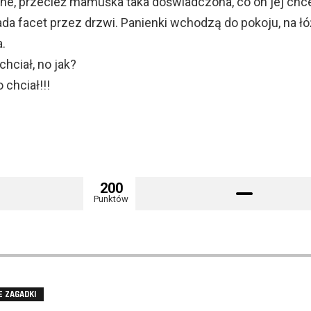
e, przecież mamuśka taka doświadczona, co on jej chc
ada facet przez drzwi. Panienki wchodzą do pokoju, na ł
.
chciał, no jak?
 chciał!!!
200
Punktów
E ZAGADKI