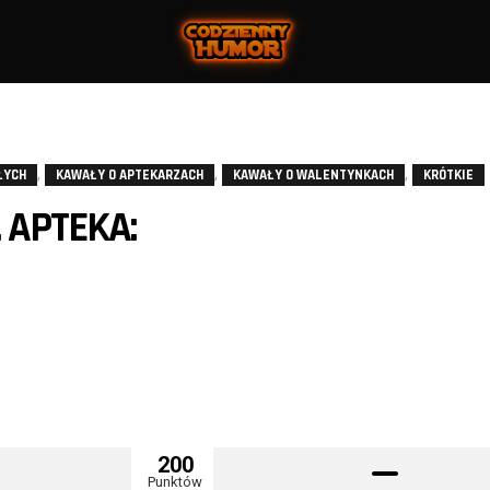
,
,
,
ŁYCH
KAWAŁY O APTEKARZACH
KAWAŁY O WALENTYNKACH
KRÓTKIE
 APTEKA:
200
Punktów