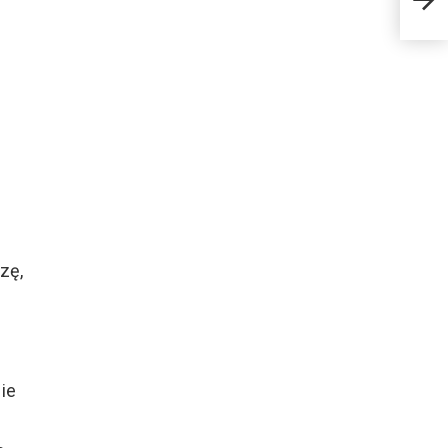
zę,
ie