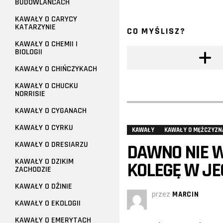
BUDOWLAŃCACH
KAWAŁY O CARYCY
KATARZYNIE
CO MYŚLISZ?
KAWAŁY O CHEMII I
BIOLOGII
KAWAŁY O CHIŃCZYKACH
KAWAŁY O CHUCKU
NORRISIE
KAWAŁY O CYGANACH
KAWAŁY O CYRKU
KAWAŁY
KAWAŁY O MĘŻCZYZN
KAWAŁY O DRESIARZU
DAWNO NIE 
KAWAŁY O DZIKIM
KOLEGĘ W JE
ZACHODZIE
KAWAŁY O DŻINIE
przez
MARCIN
KAWAŁY O EKOLOGII
KAWAŁY O EMERYTACH