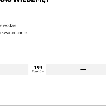
 w wodzie.
na kwarantannie.
199
Punktów