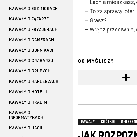
– Ładnie mieszkasz, d
KAWAŁY O ESKIMOSACH
– To za sprawą loterii
KAWAŁY O FĄFARZE
– Grasz?
KAWAŁY O FRYZJERACH
– Wręcz przeciwnie, w
KAWAŁY O GAMERACH
KAWAŁY O GÓRNIKACH
KAWAŁY O GRABARZU
CO MYŚLISZ?
KAWAŁY O GRUBYCH
KAWAŁY O HARCERZACH
KAWAŁY O HOTELU
KAWAŁY O HRABIM
KAWAŁY O
INFORMATYKACH
KAWAŁY
KRÓTKIE
ŚMIESZN
KAWAŁY O JASIU
JAK ROZPOZ