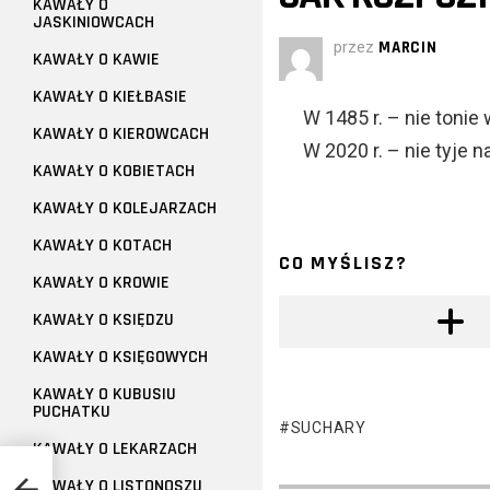
KAWAŁY O
JASKINIOWCACH
przez
MARCIN
KAWAŁY O KAWIE
KAWAŁY O KIEŁBASIE
W 1485 r. – nie tonie
KAWAŁY O KIEROWCACH
W 2020 r. – nie tyje 
KAWAŁY O KOBIETACH
KAWAŁY O KOLEJARZACH
KAWAŁY O KOTACH
CO MYŚLISZ?
KAWAŁY O KROWIE
KAWAŁY O KSIĘDZU
KAWAŁY O KSIĘGOWYCH
KAWAŁY O KUBUSIU
PUCHATKU
SUCHARY
KAWAŁY O LEKARZACH
KAWAŁY O LISTONOSZU