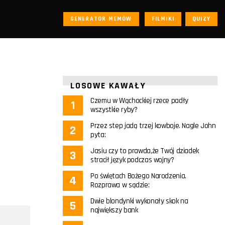
GENERATOR MEMÓW
FILMIKI
QUIZY
LOSOWE KAWAŁY
Czemu w Wąchockiej rzece padły
wszystkie ryby?
Przez step jadą trzej kowboje. Nagle John
pyta:
Jasiu czy to prawda,że Twój dziadek
stracił język podczas wojny?
Po świętach Bożego Narodzenia.
Rozprawa w sądzie:
Dwie blondynki wykonały skok na
największy bank