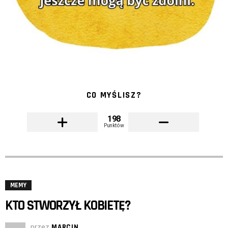
CO MYŚLISZ?
198
Punktów
MEMY
KTO STWORZYŁ KOBIETĘ?
przez
MARCIN