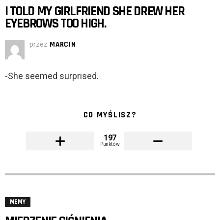
I TOLD MY GIRLFRIEND SHE DREW HER
EYEBROWS TOO HIGH.
przez
MARCIN
-She seemed surprised.
CO MYŚLISZ?
197
Punktów
MEMY