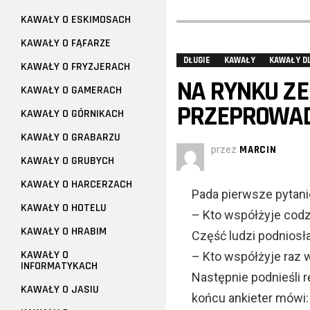
KAWAŁY O ESKIMOSACH
KAWAŁY O FĄFARZE
DŁUGIE
KAWAŁY
KAWAŁY D
KAWAŁY O FRYZJERACH
NA RYNKU Z
KAWAŁY O GAMERACH
PRZEPROWADZ
KAWAŁY O GÓRNIKACH
KAWAŁY O GRABARZU
przez
MARCIN
KAWAŁY O GRUBYCH
KAWAŁY O HARCERZACH
Pada pierwsze pytani
KAWAŁY O HOTELU
– Kto współżyje codz
KAWAŁY O HRABIM
Część ludzi podniosła
KAWAŁY O
– Kto współżyje raz 
INFORMATYKACH
Następnie podnieśli r
KAWAŁY O JASIU
końcu ankieter mówi: