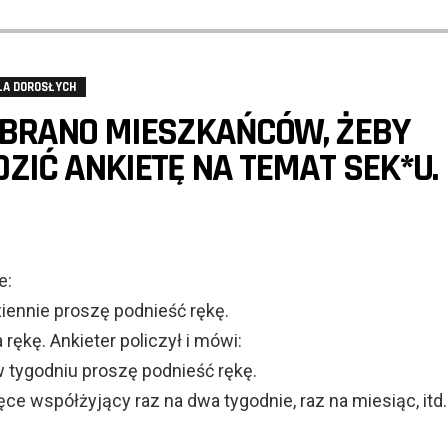
LA DOROSŁYCH
EBRANO MIESZKAŃCÓW, ŻEBY
IĆ ANKIETĘ NA TEMAT SEK*U.
e:
iennie proszę podnieść rękę.
 rękę. Ankieter policzył i mówi:
w tygodniu proszę podnieść rękę.
ęce współżyjący raz na dwa tygodnie, raz na miesiąc, itd