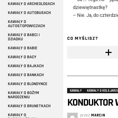
KAWAŁY O ARCHEOLOGACH
dziewiętnastkę?
KAWAŁY O AUTOBUSACH
– Nie. Ja, do czterd
KAWAŁY O
AUTOSTOPOWICZACH
KAWAŁY O BABCI I
CO MYŚLISZ?
DZIADKU
KAWAŁY O BABIE
KAWAŁY O BACY
KAWAŁY O BAJKACH
KAWAŁY O BANKACH
KAWAŁY O BLONDYNCE
KAWAŁY
KAWAŁY O KOLEJARZ
KAWAŁY O BOŻYM
NARODZENIU
KONDUKTOR W
KAWAŁY O BRUNETKACH
KAWAŁY O
przez
MARCIN