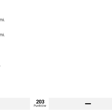
mi.
mi.
.
203
Punktów