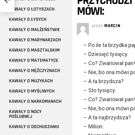
PRZYCHODZI 
MÓWI:
KAWAŁY O ŁOTYSZACH
KAWAŁY O ŁYSYCH
przez
MARCIN
KAWAŁY O MAŁŻEŃSTWIE
KAWAŁY O MARYNARZACH
– Po ile ta brzydka p
KAWAŁY O MASZTALSKIM
– Dziesięć tysięcy.
KAWAŁY O MATEMATYCE
– Co? Zwariował pan
KAWAŁY O MĘŻCZYZNACH
– Nie, bo ona mówi po
KAWAŁY O MUZYKACH
– A ta brzydsza?
– Sto tysięcy.
KAWAŁY O MYŚLIWYCH
– Co? Zwariował pan
KAWAŁY O NARKOMANACH
– Nie, bo ona mówi po
KAWAŁY O NOCY
POŚLUBNEJ
– A ta najbrzydsza?
– Milion.
KAWAŁY O ODCHUDZANIU