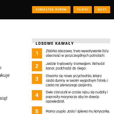
GENERATOR MEMÓW
FILMIKI
QUIZY
LOSOWE KAWAŁY
Zbiórka obozowa, trwa wywoływanie listy
obecności w poszczególnych patrolach:
Jedzie trędowaty tramwajem. Wchodzi
o
kanar, podchodzi do niego:
akuje
Otwarła się nowa przychodnia, lekarz
siada dumny w swoim wygodnym fotelu i
czeka na pierwszego pacjenta.
Dwie staruszki w czasie rejsu się nudziły i
poprosiły marynarza aby im dowcip
siąt
opowiedział.
Mama usypia Jasia i śpiewa mu kołysankę.