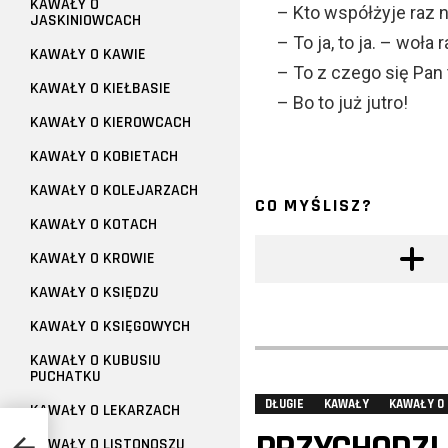
KAWAŁY O
– Kto współżyje raz n
JASKINIOWCACH
– To ja, to ja. – woła 
KAWAŁY O KAWIE
– To z czego się Pan 
KAWAŁY O KIEŁBASIE
– Bo to już jutro!
KAWAŁY O KIEROWCACH
KAWAŁY O KOBIETACH
KAWAŁY O KOLEJARZACH
CO MYŚLISZ?
KAWAŁY O KOTACH
KAWAŁY O KROWIE
KAWAŁY O KSIĘDZU
KAWAŁY O KSIĘGOWYCH
KAWAŁY O KUBUSIU
PUCHATKU
DŁUGIE
KAWAŁY
KAWAŁY O
KAWAŁY O LEKARZACH
KAWAŁY O LISTONOSZU