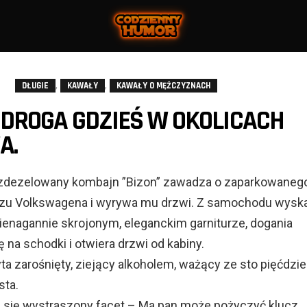
,
,
DŁUGIE
KAWAŁY
KAWAŁY O MĘŻCZYZNACH
DROGA GDZIEŚ W OKOLICACH
A.
, zdezelowany kombajn ”Bizon” zawadza o zaparkowaneg
zu Volkswagena i wyrywa mu drzwi. Z samochodu wysk
 nienagannie skrojonym, eleganckim garniturze, dogania
 na schodki i otwiera drzwi od kabiny.
a zarośnięty, ziejący alkoholem, ważący ze sto pięćdzie
sta.
a się wystraszony facet – Ma pan może pożyczyć klucz