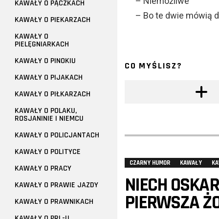
– Niemożliwe
KAWAŁY O PĄCZKACH
– Bo te dwie mówią do
KAWAŁY O PIEKARZACH
KAWAŁY O
PIELĘGNIARKACH
KAWAŁY O PINOKIU
CO MYŚLISZ?
KAWAŁY O PIJAKACH
KAWAŁY O PIŁKARZACH
KAWAŁY O POLAKU,
ROSJANINIE I NIEMCU
KAWAŁY O POLICJANTACH
KAWAŁY O POLITYCE
CZARNY HUMOR
KAWAŁY
KA
KAWAŁY O PRACY
NIECH OSKAR
KAWAŁY O PRAWIE JAZDY
PIERWSZA ŻO
KAWAŁY O PRAWNIKACH
KAWAŁY O PRL-U