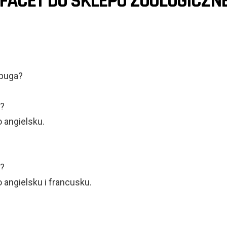
FACET DO SKLEPU ZOOLOGICZNE
apuga?
!?
 angielsku.
!?
 angielsku i francusku.