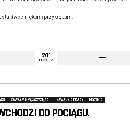
ziestu dwóch rękami przykręcam.
201
Punktów
ACH
KAWAŁY O MĘŻCZYZNACH
KAWAŁY O PRACY
KRÓTKIE
CHODZI DO POCIĄGU.