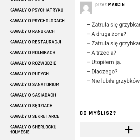
przez
MARCIN
KAWAŁY O PSYCHIATRYKU
KAWAŁY O PSYCHOLOGACH
– Zatruła się grzybka
KAWAŁY O RANDKACH
– A druga żona?
KAWAŁY O RESTAURACJI
– Zatruła się grzybka
KAWAŁY O ROLNIKACH
– A trzecia?
– Utopiłem ją.
KAWAŁY O ROZWODZIE
– Dlaczego?
KAWAŁY O RUDYCH
– Nie lubiła grzybków
KAWAŁY O SANATORIUM
KAWAŁY O SĄSIADACH
KAWAŁY O SĘDZIACH
CO MYŚLISZ?
KAWAŁY O SEKRETARCE
KAWAŁY O SHERLOCKU
HOLMESIE