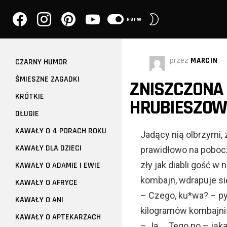
facebook
instagram
pinterest
youtube
PRZEŁĄCZ
NSFW
SKÓRKĘ
przez
MARCIN
CZARNY HUMOR
ŚMIESZNE ZAGADKI
ZNISZCZONA 
KRÓTKIE
HRUBIESZOW
DŁUGIE
KAWAŁY O 4 PORACH ROKU
Jadący nią olbrzymi
KAWAŁY DLA DZIECI
prawidłowo na poboc
zły jak diabli gość w
KAWAŁY O ADAMIE I EWIE
kombajn, wdrapuje się
KAWAŁY O AFRYCE
– Czego, ku*wa? – pyt
KAWAŁY O ANI
kilogramów kombajni
KAWAŁY O APTEKARZACH
– Ja … Tego no – jąk