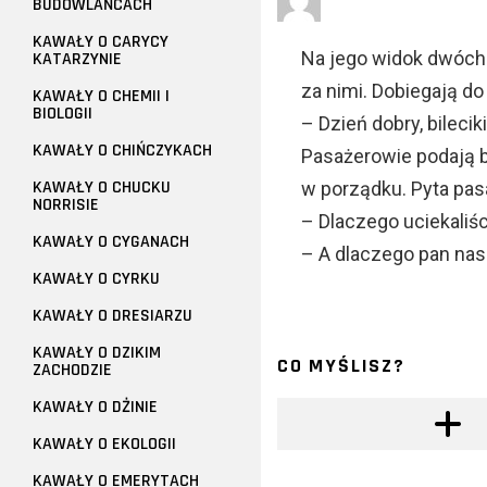
BUDOWLAŃCACH
KAWAŁY O CARYCY
Na jego widok dwóch 
KATARZYNIE
za nimi. Dobiegają do
KAWAŁY O CHEMII I
BIOLOGII
– Dzień dobry, bileciki
KAWAŁY O CHIŃCZYKACH
Pasażerowie podają b
KAWAŁY O CHUCKU
w porządku. Pyta pa
NORRISIE
– Dlaczego uciekaliś
KAWAŁY O CYGANACH
– A dlaczego pan nas
KAWAŁY O CYRKU
KAWAŁY O DRESIARZU
KAWAŁY O DZIKIM
CO MYŚLISZ?
ZACHODZIE
KAWAŁY O DŻINIE
KAWAŁY O EKOLOGII
KAWAŁY O EMERYTACH