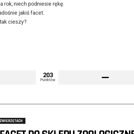
a rok, niech podniesie rękę.
radośnie jakiś facet.
tak cieszy?
203
Punktów
 ZWIERZĘTACH